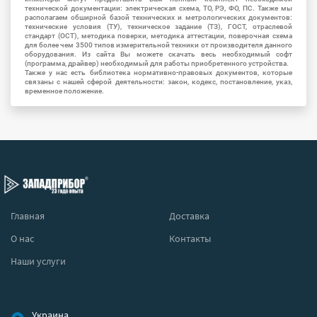
технической документации: электрическая схема, ТО, РЭ, ФО, ПС. Также мы
располагаем обширной базой технических и метрологических документов:
технические условия (ТУ), техническое задание (ТЗ), ГОСТ, отраслевой
стандарт (ОСТ), методика поверки, методика аттестации, поверочная схема
для более чем 3500 типов измерительной техники от производителя данного
оборудования. Из сайта Вы можете скачать весь необходимый софт
(программа, драйвер) необходимый для работы приобретенного устройства.
Также у нас есть библиотека нормативно-правовых документов, которые
связаны с нашей сферой деятельности: закон, кодекс, постановление, указ,
временное положение.
Главная
Доставка
О нас
Контакты
Наши услуги
Украина