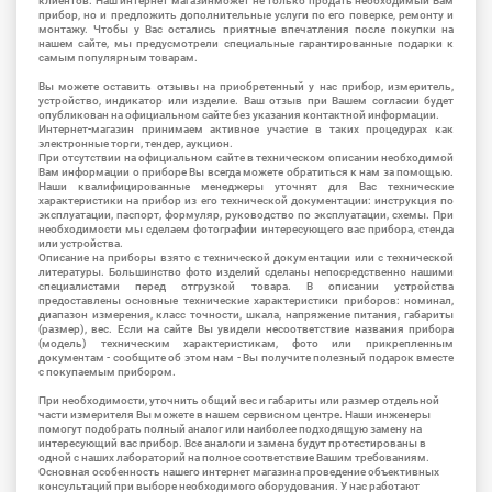
клиентов. Наш интернет магазинможет не только продать необходимый Вам
прибор, но и предложить дополнительные услуги по его поверке, ремонту и
монтажу. Чтобы у Вас остались приятные впечатления после покупки на
нашем сайте, мы предусмотрели специальные гарантированные подарки к
самым популярным товарам.
Вы можете оставить отзывы на приобретенный у нас прибор, измеритель,
устройство, индикатор или изделие. Ваш отзыв при Вашем согласии будет
опубликован на официальном сайте без указания контактной информации.
Интернет-магазин принимаем активное участие в таких процедурах как
электронные торги, тендер, аукцион.
При отсутствии на официальном сайте в техническом описании необходимой
Вам информации о приборе Вы всегда можете обратиться к нам за помощью.
Наши квалифицированные менеджеры уточнят для Вас технические
характеристики на прибор из его технической документации: инструкция по
эксплуатации, паспорт, формуляр, руководство по эксплуатации, схемы. При
необходимости мы сделаем фотографии интересующего вас прибора, стенда
или устройства.
Описание на приборы взято с технической документации или с технической
литературы. Большинство фото изделий сделаны непосредственно нашими
специалистами перед отгрузкой товара. В описании устройства
предоставлены основные технические характеристики приборов: номинал,
диапазон измерения, класс точности, шкала, напряжение питания, габариты
(размер), вес. Если на сайте Вы увидели несоответствие названия прибора
(модель) техническим характеристикам, фото или прикрепленным
документам - сообщите об этом нам - Вы получите полезный подарок вместе
с покупаемым прибором.
При необходимости, уточнить общий вес и габариты или размер отдельной
части измерителя Вы можете в нашем сервисном центре. Наши инженеры
помогут подобрать полный аналог или наиболее подходящую замену на
интересующий вас прибор. Все аналоги и замена будут протестированы в
одной с наших лабораторий на полное соответствие Вашим требованиям.
Основная особенность нашего интернет магазина проведение объективных
консультаций при выборе необходимого оборудования. У нас работают