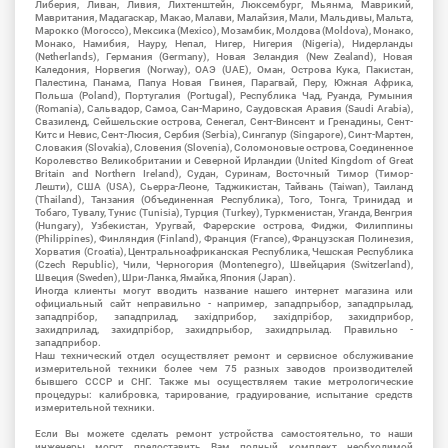
Либерия, Ливан, Ливия, Лихтенштейн, Люксембург, Мьянма, Маврикий,
Мавритания, Мадагаскар, Макао, Малави, Малайзия, Мали, Мальдивы, Мальта,
Марокко (Morocco), Мексика (Mexico), Мозамбик, Молдова (Moldova), Монако,
Монако, Намибия, Науру, Непал, Нигер, Нигерия (Nigeria), Нидерланды
(Netherlands), Германия (Germany), Новая Зеландия (New Zealand), Новая
Каледония, Норвегия (Norway), ОАЭ (UAE), Оман, Острова Кука, Пакистан,
Палестина, Панама, Папуа Новая Гвинея, Парагвай, Перу, Южная Африка,
Польша (Poland), Португалия (Portugal), Республика Чад, Руанда, Румыния
(Romania), Сальвадор, Самоа, Сан-Марино, Саудовская Аравия (Saudi Arabia),
Свазиленд, Сейшельские острова, Сенегал, Сент-Винсент и Гренадины, Сент-
Китс и Невис, Сент-Люсия, Сербия (Serbia), Сингапур (Singapore), Синт-Мартен,
Словакия (Slovakia), Словения (Slovenia), Соломоновые острова, Соединенное
Королевство Великобритании и Северной Ирландии (United Kingdom of Great
Britain and Northern Ireland), Судан, Суринам, Восточный Тимор (Тимор-
Лешти), США (USA), Сьерра-Леоне, Таджикистан, Тайвань (Taiwan), Таиланд
(Thailand), Танзания (Объединенная Республика), Того, Тонга, Тринидад и
Тобаго, Тувалу, Тунис (Tunisia), Турция (Turkey), Туркменистан, Уганда, Венгрия
(Hungary), Узбекистан, Уругвай, Фарерские острова, Фиджи, Филиппины
(Philippines), Финляндия (Finland), Франция (France), Французская Полинезия,
Хорватия (Croatia), Центральноафриканская Республика, Чешская Республика
(Czech Republic), Чили, Черногория (Montenegro), Швейцария (Switzerland),
Швеция (Sweden), Шри-Ланка, Ямайка, Япония (Japan).
Иногда клиенты могут вводить название нашего интернет магазина или
официальный сайт неправильно - например, западпрыбор, западпрылад,
западпрібор, западприлад, західприбор, західпрібор, захидприбор,
захидприлад, захидпрібор, захидпрыбор, захидпрылад. Правильно -
западприбор.
Наш технический отдел осуществляет ремонт и сервисное обслуживание
измерительной техники более чем 75 разных заводов производителей
бывшего СССР и СНГ. Также мы осуществляем такие метрологические
процедуры: калибровка, тарирование, градуирование, испытание средств
измерительной техники.
Если Вы можете сделать ремонт устройства самостоятельно, то наши
инженеры могут предоставить Вам полный комплект необходимой