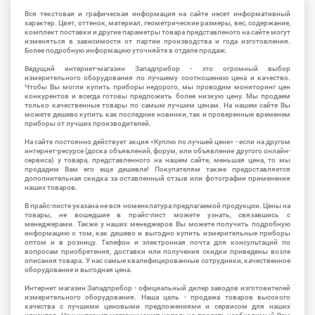
Вся текстовая и графическая информация на сайте несет информативный
характер. Цвет, оттенок, материал, геометрические размеры, вес, содержание,
комплект поставки и другие параметры товара представленого на сайте могут
изменяться в зависимости от партии производства и года изготовления.
Более подробную информацию уточняйте в отделе продаж.
Ведущий интернет-магазин Западприбор - это огромный выбор
измерительного оборудования по лучшему соотношению цена и качество.
Чтобы Вы могли купить приборы недорого, мы проводим мониторинг цен
конкурентов и всегда готовы предложить более низкую цену. Мы продаем
только качественные товары по самым лучшим ценам. На нашем сайте Вы
можете дешево купить как последние новинки, так и проверенные временем
приборы от лучших производителей.
На сайте постоянно действует акция «Куплю по лучшей цене» - если на другом
интернет-ресурсе (доска объявлений, форум, или объявление другого онлайн-
сервиса) у товара, представленного на нашем сайте, меньшая цена, то мы
продадим Вам его еще дешевле! Покупателям также предоставляется
дополнительная скидка за оставленный отзыв или фотографии применения
наших товаров.
В прайс-листе указана не вся номенклатура предлагаемой продукции. Цены на
товары, не вошедшие в прайс-лист можете узнать, связавшись с
менеджерами. Также у наших менеджеров Вы можете получить подробную
информацию о том, как дешево и выгодно купить измерительные приборы
оптом и в розницу. Телефон и электронная почта для консультаций по
вопросам приобретения, доставки или получения скидки приведены возле
описания товара. У нас самые квалифицированные сотрудники, качественное
оборудование и выгодная цена.
Интернет магазин Западприбор - официальный дилер заводов изготовителей
измерительного оборудования. Наша цель - продажа товаров высокого
качества с лучшими ценовыми предложениями и сервисом для наших