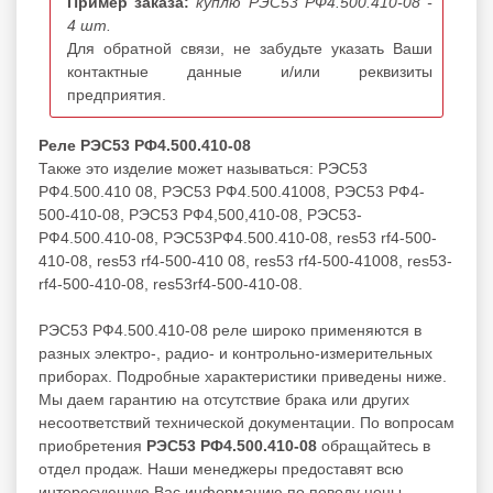
Пример заказа:
куплю РЭС53 РФ4.500.410-08 -
4 шт.
Для обратной связи, не забудьте указать Ваши
контактные данные и/или реквизиты
предприятия.
Реле РЭС53 РФ4.500.410-08
Также это изделие может называться: РЭС53
РФ4.500.410 08, РЭС53 РФ4.500.41008, РЭС53 РФ4-
500-410-08, РЭС53 РФ4,500,410-08, РЭС53-
РФ4.500.410-08, РЭС53РФ4.500.410-08, res53 rf4-500-
410-08, res53 rf4-500-410 08, res53 rf4-500-41008, res53-
rf4-500-410-08, res53rf4-500-410-08.
РЭС53 РФ4.500.410-08 реле широко применяются в
разных электро-, радио- и контрольно-измерительных
приборах. Подробные характеристики приведены ниже.
Мы даем гарантию на отсутствие брака или других
несоответствий технической документации. По вопросам
приобретения
РЭС53 РФ4.500.410-08
обращайтесь в
отдел продаж. Наши менеджеры предоставят всю
интересующую Вас информацию по поводу цены,