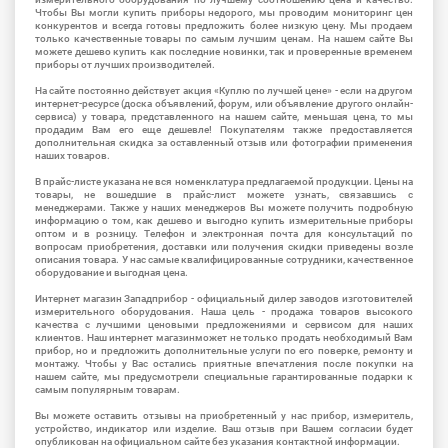
Чтобы Вы могли купить приборы недорого, мы проводим мониторинг цен
конкурентов и всегда готовы предложить более низкую цену. Мы продаем
только качественные товары по самым лучшим ценам. На нашем сайте Вы
можете дешево купить как последние новинки, так и проверенные временем
приборы от лучших производителей.
На сайте постоянно действует акция «Куплю по лучшей цене» - если на другом
интернет-ресурсе (доска объявлений, форум, или объявление другого онлайн-
сервиса) у товара, представленного на нашем сайте, меньшая цена, то мы
продадим Вам его еще дешевле! Покупателям также предоставляется
дополнительная скидка за оставленный отзыв или фотографии применения
наших товаров.
В прайс-листе указана не вся номенклатура предлагаемой продукции. Цены на
товары, не вошедшие в прайс-лист можете узнать, связавшись с
менеджерами. Также у наших менеджеров Вы можете получить подробную
информацию о том, как дешево и выгодно купить измерительные приборы
оптом и в розницу. Телефон и электронная почта для консультаций по
вопросам приобретения, доставки или получения скидки приведены возле
описания товара. У нас самые квалифицированные сотрудники, качественное
оборудование и выгодная цена.
Интернет магазин Западприбор - официальный дилер заводов изготовителей
измерительного оборудования. Наша цель - продажа товаров высокого
качества с лучшими ценовыми предложениями и сервисом для наших
клиентов. Наш интернет магазинможет не только продать необходимый Вам
прибор, но и предложить дополнительные услуги по его поверке, ремонту и
монтажу. Чтобы у Вас остались приятные впечатления после покупки на
нашем сайте, мы предусмотрели специальные гарантированные подарки к
самым популярным товарам.
Вы можете оставить отзывы на приобретенный у нас прибор, измеритель,
устройство, индикатор или изделие. Ваш отзыв при Вашем согласии будет
опубликован на официальном сайте без указания контактной информации.