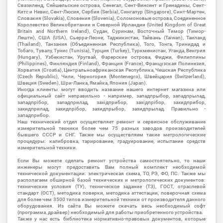
Свазиленд, Сейшельские острова, Сенегал, Сент-Винсент и Гренадины, Сент-
Китс и Невис, Сент-Люсия, Сербия (Serbia), Сингапур (Singapore), Синт-Мартен,
Словакия (Slovakia), Словения (Slovenia), Соломоновые острова, Соединенное
Королевство Великобритании и Северной Ирландии (United Kingdom of Great
Britain and Northern Ireland), Судан, Суринам, Восточный Тимор (Тимор-
Лешти), США (USA), Сьерра-Леоне, Таджикистан, Тайвань (Taiwan), Таиланд
(Thailand), Танзания (Объединенная Республика), Того, Тонга, Тринидад и
Тобаго, Тувалу, Тунис (Tunisia), Турция (Turkey), Туркменистан, Уганда, Венгрия
(Hungary), Узбекистан, Уругвай, Фарерские острова, Фиджи, Филиппины
(Philippines), Финляндия (Finland), Франция (France), Французская Полинезия,
Хорватия (Croatia), Центральноафриканская Республика, Чешская Республика
(Czech Republic), Чили, Черногория (Montenegro), Швейцария (Switzerland),
Швеция (Sweden), Шри-Ланка, Ямайка, Япония (Japan).
Иногда клиенты могут вводить название нашего интернет магазина или
официальный сайт неправильно - например, западпрыбор, западпрылад,
западпрібор, западприлад, західприбор, західпрібор, захидприбор,
захидприлад, захидпрібор, захидпрыбор, захидпрылад. Правильно -
западприбор.
Наш технический отдел осуществляет ремонт и сервисное обслуживание
измерительной техники более чем 75 разных заводов производителей
бывшего СССР и СНГ. Также мы осуществляем такие метрологические
процедуры: калибровка, тарирование, градуирование, испытание средств
измерительной техники.
Если Вы можете сделать ремонт устройства самостоятельно, то наши
инженеры могут предоставить Вам полный комплект необходимой
технической документации: электрическая схема, ТО, РЭ, ФО, ПС. Также мы
располагаем обширной базой технических и метрологических документов:
технические условия (ТУ), техническое задание (ТЗ), ГОСТ, отраслевой
стандарт (ОСТ), методика поверки, методика аттестации, поверочная схема
для более чем 3500 типов измерительной техники от производителя данного
оборудования. Из сайта Вы можете скачать весь необходимый софт
(программа, драйвер) необходимый для работы приобретенного устройства.
Также у нас есть библиотека нормативно-правовых документов, которые