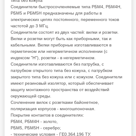
типа без кожуха
Соединители быстросочленяемые типа РБМ4, РБМ4Н,
РБМ5 и РБМ5Н предназначены для работы в
электрических цепях постоянного, переменного токов
частотой до 3 МГц.
Соединители состоят из двух частей: вилки и розетки.
Вилки и розетки могут быть как приборными, так и
кабельными. Вилки приборные изготавливаются в
герметичном или негерметичном исполнении (с
индексом "Н"), розетки - в негерметичном.
Соединители изготавливаются без патрубка, с
патрубком открытого типа без кожуха, с патрубком
закрытого типа без кожуха или с кожухом. Соединители
имеют резиновый изолятор, который обеспечивает
защиту монтажного пространства от воздействий
окружающей среды.
Сочленение вилок с розетками байонетное,
поляризация корпусов - многошпоночная.
Покрытие контактов в соединителях:
РБМ4, РБМ4Н - золото,
РБМ5, РБМ5Н - серебро;
- технические условия - ГЕ0.364.196 ТУ.