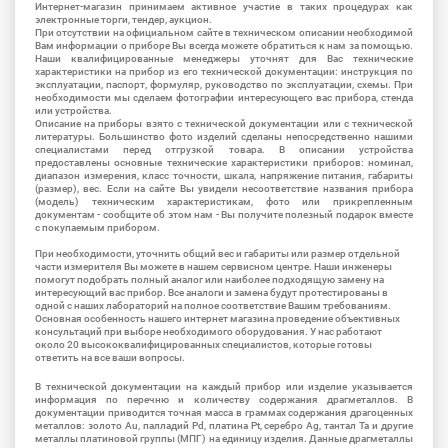
Интернет-магазин принимаем активное участие в таких процедурах как
электронные торги, тендер, аукцион.
При отсутствии на официальном сайте в техническом описании необходимой
Вам информации о приборе Вы всегда можете обратиться к нам за помощью.
Наши квалифицированные менеджеры уточнят для Вас технические
характеристики на прибор из его технической документации: инструкция по
эксплуатации, паспорт, формуляр, руководство по эксплуатации, схемы. При
необходимости мы сделаем фотографии интересующего вас прибора, стенда
или устройства.
Описание на приборы взято с технической документации или с технической
литературы. Большинство фото изделий сделаны непосредственно нашими
специалистами перед отгрузкой товара. В описании устройства
предоставлены основные технические характеристики приборов: номинал,
диапазон измерения, класс точности, шкала, напряжение питания, габариты
(размер), вес. Если на сайте Вы увидели несоответствие названия прибора
(модель) техническим характеристикам, фото или прикрепленным
документам - сообщите об этом нам - Вы получите полезный подарок вместе
с покупаемым прибором.
При необходимости, уточнить общий вес и габариты или размер отдельной
части измерителя Вы можете в нашем сервисном центре. Наши инженеры
помогут подобрать полный аналог или наиболее подходящую замену на
интересующий вас прибор. Все аналоги и замена будут протестированы в
одной с наших лабораторий на полное соответствие Вашим требованиям.
Основная особенность нашего интернет магазина проведение объективных
консультаций при выборе необходимого оборудования. У нас работают
около 20 высококвалифицированных специалистов, которые готовы
ответить на все ваши вопросы.
В технической документации на каждый прибор или изделие указывается
информация по перечню и количеству содержания драгметаллов. В
документации приводится точная масса в граммах содержания драгоценных
металлов: золото Au, палладий Pd, платина Pt, серебро Ag, тантал Ta и другие
металлы платиновой группы (МПГ) на единицу изделия. Данные драгметаллы