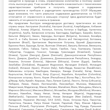
находятся в природе в очень ограниченном количестве и поэтому имеют
столь высокую цену. У нас на сайте Вы можете ознакомиться с техническими
характеристиками приборов и получить сведения о содержании
драгметаллов в приборах и радиодеталях производства СССР. Обращаем
ваше внимание, что часто реальное содержание драгметаллов на 10-25%
отличается от справочного в меньшую сторону! Цена драгметаллов будет
зависить от их ценности и массы в граммах.
Мы предлагаем быструю международную доставку практически во все
страны мира: Австралия (Australia), Австрия (Austria), Азербайджан, Албания
(Albania), Алжир (Algeria), Ангилья, Ангола, Антигуа и Барбуда, Аргентина
(Argentina), Аруба, Багамские острова, Бангладеш, Барбадос, Бахрейн, Белиз,
Бельгия (Belgium), Бенин, Бермуды, Болгария (Bulgaria), Боливия, Бонайре,
Синт-Э. и Саба, Босния и Герцеговина (Bosnia and Herzegovina), Ботсвана,
Бразилия (Brazil), Британские Виргинские Острова, Бруней Даруссалам,
Буркина Фасо, Бурунди, Бутан, Вьетнам (Vietnam), Вануату, Ватикан, Венесуэла,
Армения, Габон, Гайана, Гаити, Гамия, Гамбия, Гана, Гватемала, Гвинея,
Гибралтар, Гондурас, Гонконг, Гренада, Гренландия (Greenland), Греция
(Greece), Грузия (Georgia), Дания (Denmark), Демократическая Республика
Конго, Джерси, Джибути, Доминика, Доминиканская Республика, Эквадор,
Эсватин, Эстония (Estonia), Эфиопия (Ethiopia), Египет (Egypt), Замбия,
Зимбабве (Zimbabwe), Иордания Индонезия, Ирландия (Ireland), Исландия
(Iceland), Испания (Spain), Италия (Italy), Кабо-Верде, Казахстан (Kazakhstan),
Каймановы острова, Камбоджа, Камерун, Канада (Canada), Катар, Кения,
Кыргызстан, Китай (China), Кипр (Cyprus), Кирибати, Колумбия (Colombia),
Коморские острова, Конго, Корея (Республика) (Korea Rep.), Коста-Рика, Кот-
д'Ивуар, Куба, Кувейт, Кюрасао, Лаос, Латвия (Latvia), Лесото, Литва (Lithuania),
Либерия, Ливан, Ливия, Лихтенштейн, Люксембург, Мьянма, Маврикий,
Мавритания, Мадагаскар, Макао, Малави, Малайзия, Мали, Мальдивы, Мальта,
Марокко (Morocco), Мексика (Mexico), Мозамбик, Молдова (Moldova), Монако,
Монако, Намибия, Науру, Непал, Нигер, Нигерия (Nigeria), Нидерланды
(Netherlands), Германия (Germany), Новая Зеландия (New Zealand), Новая
Каледония, Норвегия (Norway), ОАЭ (UAE), Оман, Острова Кука, Пакистан,
Палестина, Панама, Папуа Новая Гвинея, Парагвай, Перу, Южная Африка,
Польша (Poland), Португалия (Portugal), Республика Чад, Руанда, Румыния
(Romania), Сальвадор, Самоа, Сан-Марино, Саудовская Аравия (Saudi Arabia),