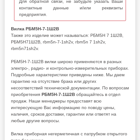
Для обратной связи, не забудьте указать Ваши
контактные данные и/или реквизиты
предприятия.
Вилка РБМ5Н-7-1Ш2В
Также это изделие может называться: РБМ5Н 7 1Ш2В,
РБМ5Н71Ш2В, rbm5n-7-1sh2v, rbm5n 7 1sh2v,
rbm5n71sh2v.
РБМ5Н-7-1Ш2В вилки широко применяются в разных
электро-, радио- и контрольно-измерительных приборах.
Подробные характеристики приведены ниже. Мы даем
гарантию на отсутствие брака или других
несоответствий технической документации. По вопросам
приобретения
РБМ5Н-7-1Ш2В
обращайтесь в отдел
продаж. Наши менеджеры предоставят всю
интересующую Вас информацию по поводу цены,
наличия, сроков доставки, гарантии или ответят на
любые другие вопросы.
Вилка приборная негерметичная с патрубком открытого