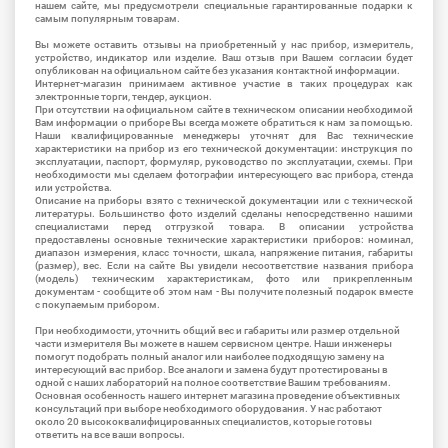
нашем сайте, мы предусмотрели специальные гарантированные подарки к
самым популярным товарам.
Вы можете оставить отзывы на приобретенный у нас прибор, измеритель,
устройство, индикатор или изделие. Ваш отзыв при Вашем согласии будет
опубликован на официальном сайте без указания контактной информации.
Интернет-магазин принимаем активное участие в таких процедурах как
электронные торги, тендер, аукцион.
При отсутствии на официальном сайте в техническом описании необходимой
Вам информации о приборе Вы всегда можете обратиться к нам за помощью.
Наши квалифицированные менеджеры уточнят для Вас технические
характеристики на прибор из его технической документации: инструкция по
эксплуатации, паспорт, формуляр, руководство по эксплуатации, схемы. При
необходимости мы сделаем фотографии интересующего вас прибора, стенда
или устройства.
Описание на приборы взято с технической документации или с технической
литературы. Большинство фото изделий сделаны непосредственно нашими
специалистами перед отгрузкой товара. В описании устройства
предоставлены основные технические характеристики приборов: номинал,
диапазон измерения, класс точности, шкала, напряжение питания, габариты
(размер), вес. Если на сайте Вы увидели несоответствие названия прибора
(модель) техническим характеристикам, фото или прикрепленным
документам - сообщите об этом нам - Вы получите полезный подарок вместе
с покупаемым прибором.
При необходимости, уточнить общий вес и габариты или размер отдельной
части измерителя Вы можете в нашем сервисном центре. Наши инженеры
помогут подобрать полный аналог или наиболее подходящую замену на
интересующий вас прибор. Все аналоги и замена будут протестированы в
одной с наших лабораторий на полное соответствие Вашим требованиям.
Основная особенность нашего интернет магазина проведение объективных
консультаций при выборе необходимого оборудования. У нас работают
около 20 высококвалифицированных специалистов, которые готовы
ответить на все ваши вопросы.