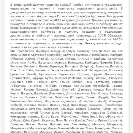
В технической документации на каждый прибор или изделие указывается
информация по перечню и количеству содержания драгметаллов. В
документации приводится точная масса в граммах содержания драгоценных
металлов: золото Au, палладий Pd, платина Pt, серебро Ag, тантал Ta и другие
металлы платиновой группы (МПГ) на единицу изделия. Данные драгметаллы
находятся в природе в очень ограниченном количестве и поэтому имеют
столь высокую цену. У нас на сайте Вы можете ознакомиться с техническими
характеристиками приборов и получить сведения о содержании
драгметаллов в приборах и радиодеталях производства СССР. Обращаем
ваше внимание, что часто реальное содержание драгметаллов на 10-25%
отличается от справочного в меньшую сторону! Цена драгметаллов будет
зависить от их ценности и массы в граммах.
Мы предлагаем быструю международную доставку практически во все
страны мира: Австралия (Australia), Австрия (Austria), Азербайджан, Албания
(Albania), Алжир (Algeria), Ангилья, Ангола, Антигуа и Барбуда, Аргентина
(Argentina), Аруба, Багамские острова, Бангладеш, Барбадос, Бахрейн, Белиз,
Бельгия (Belgium), Бенин, Бермуды, Болгария (Bulgaria), Боливия, Бонайре,
Синт-Э. и Саба, Босния и Герцеговина (Bosnia and Herzegovina), Ботсвана,
Бразилия (Brazil), Британские Виргинские Острова, Бруней Даруссалам,
Буркина Фасо, Бурунди, Бутан, Вьетнам (Vietnam), Вануату, Ватикан, Венесуэла,
Армения, Габон, Гайана, Гаити, Гамия, Гамбия, Гана, Гватемала, Гвинея,
Гибралтар, Гондурас, Гонконг, Гренада, Гренландия (Greenland), Греция
(Greece), Грузия (Georgia), Дания (Denmark), Демократическая Республика
Конго, Джерси, Джибути, Доминика, Доминиканская Республика, Эквадор,
Эсватин, Эстония (Estonia), Эфиопия (Ethiopia), Египет (Egypt), Замбия,
Зимбабве (Zimbabwe), Иордания Индонезия, Ирландия (Ireland), Исландия
(Iceland), Испания (Spain), Италия (Italy), Кабо-Верде, Казахстан (Kazakhstan),
Каймановы острова, Камбоджа, Камерун, Канада (Canada), Катар, Кения,
Кыргызстан, Китай (China), Кипр (Cyprus), Кирибати, Колумбия (Colombia),
Коморские острова, Конго, Корея (Республика) (Korea Rep.), Коста-Рика, Кот-
д'Ивуар, Куба, Кувейт, Кюрасао, Лаос, Латвия (Latvia), Лесото, Литва (Lithuania),
Либерия, Ливан, Ливия, Лихтенштейн, Люксембург, Мьянма, Маврикий,
Мавритания, Мадагаскар, Макао, Малави, Малайзия, Мали, Мальдивы, Мальта,
Марокко (Morocco), Мексика (Mexico), Мозамбик, Молдова (Moldova), Монако,