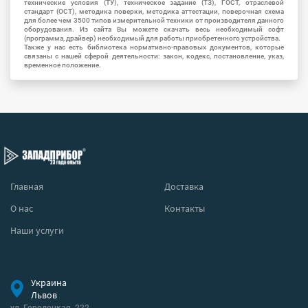
технические условия (ТУ), техническое задание (ТЗ), ГОСТ, отраслевой
стандарт (ОСТ), методика поверки, методика аттестации, поверочная схема
для более чем 3500 типов измерительной техники от производителя данного
оборудования. Из сайта Вы можете скачать весь необходимый софт
(программа, драйвер) необходимый для работы приобретенного устройства.
Также у нас есть библиотека нормативно-правовых документов, которые
связаны с нашей сферой деятельности: закон, кодекс, постановление, указ,
временное положение.
Главная
Доставка
О нас
Контакты
Наши услуги
Украина
Львов
ул. Городоцкая, 222