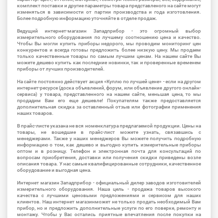
комплект поставки и другие параметры товара представленого на сайте могут
изменяться в зависимости от партии производства и года изготовления.
Более подробную информацию уточняйте в отделе продаж.
Ведущий интернет-магазин Западприбор - это огромный выбор
измерительного оборудования по лучшему соотношению цена и качество.
Чтобы Вы могли купить приборы недорого, мы проводим мониторинг цен
конкурентов и всегда готовы предложить более низкую цену. Мы продаем
только качественные товары по самым лучшим ценам. На нашем сайте Вы
можете дешево купить как последние новинки, так и проверенные временем
приборы от лучших производителей.
На сайте постоянно действует акция «Куплю по лучшей цене» - если на другом
интернет-ресурсе (доска объявлений, форум, или объявление другого онлайн-
сервиса) у товара, представленного на нашем сайте, меньшая цена, то мы
продадим Вам его еще дешевле! Покупателям также предоставляется
дополнительная скидка за оставленный отзыв или фотографии применения
наших товаров.
В прайс-листе указана не вся номенклатура предлагаемой продукции. Цены на
товары, не вошедшие в прайс-лист можете узнать, связавшись с
менеджерами. Также у наших менеджеров Вы можете получить подробную
информацию о том, как дешево и выгодно купить измерительные приборы
оптом и в розницу. Телефон и электронная почта для консультаций по
вопросам приобретения, доставки или получения скидки приведены возле
описания товара. У нас самые квалифицированные сотрудники, качественное
оборудование и выгодная цена.
Интернет магазин Западприбор - официальный дилер заводов изготовителей
измерительного оборудования. Наша цель - продажа товаров высокого
качества с лучшими ценовыми предложениями и сервисом для наших
клиентов. Наш интернет магазинможет не только продать необходимый Вам
прибор, но и предложить дополнительные услуги по его поверке, ремонту и
монтажу. Чтобы у Вас остались приятные впечатления после покупки на