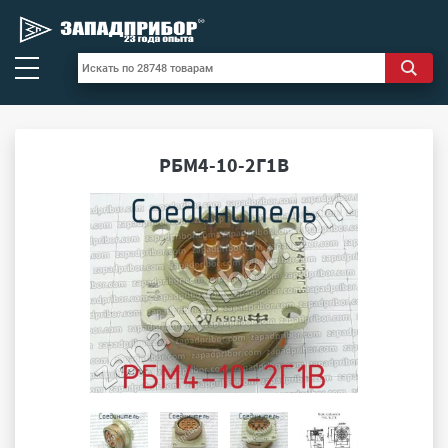
РБМ4-10-2Г1В