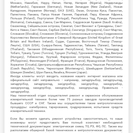
Монако, Намибия, Науру, Непал, Нигер, Нигерия (Nigeria), Нидерланды
(Netherlands), Германия (Germany), Новая Зеландия (New Zealand), Новая
Каледония, Норвегия (Norway), ОАЭ (UAE), Оман, Острова Кука, Пакистан,
Палестина, Панама, Папуа Новая Гвинея, Парагвай, Перу, Южная Африка,
Польша (Poland), Португалия (Portugal), Республика Чад, Руанда, Румыния
(Romania), Сальвадор, Самоа, Сан-Марино, Саудовская Аравия (Saudi Arabia),
Свазиленд, Сейшельские острова, Сенегал, Сент-Винсент и Гренадины, Сент-
Китс и Невис, Сент-Люсия, Сербия (Serbia), Сингапур (Singapore), Синт-Мартен,
Словакия (Slovakia), Словения (Slovenia), Соломоновые острова, Соединенное
Королевство Великобритании и Северной Ирландии (United Kingdom of Great
Britain and Northern Ireland), Судан, Суринам, Восточный Тимор (Тимор-
Лешти), США (USA), Сьерра-Леоне, Таджикистан, Тайвань (Taiwan), Таиланд
(Thailand), Танзания (Объединенная Республика), Того, Тонга, Тринидад и
Тобаго, Тувалу, Тунис (Tunisia), Турция (Turkey), Туркменистан, Уганда, Венгрия
(Hungary), Узбекистан, Уругвай, Фарерские острова, Фиджи, Филиппины
(Philippines), Финляндия (Finland), Франция (France), Французская Полинезия,
Хорватия (Croatia), Центральноафриканская Республика, Чешская Республика
(Czech Republic), Чили, Черногория (Montenegro), Швейцария (Switzerland),
Швеция (Sweden), Шри-Ланка, Ямайка, Япония (Japan).
Иногда клиенты могут вводить название нашего интернет магазина или
официальный сайт неправильно - например, западпрыбор, западпрылад,
западпрібор, западприлад, західприбор, західпрібор, захидприбор,
захидприлад, захидпрібор, захидпрыбор, захидпрылад. Правильно -
западприбор.
Наш технический отдел осуществляет ремонт и сервисное обслуживание
измерительной техники более чем 75 разных заводов производителей
бывшего СССР и СНГ. Также мы осуществляем такие метрологические
процедуры: калибровка, тарирование, градуирование, испытание средств
измерительной техники.
Если Вы можете сделать ремонт устройства самостоятельно, то наши
инженеры могут предоставить Вам полный комплект необходимой
технической документации: электрическая схема, ТО, РЭ, ФО, ПС. Также мы
располагаем обширной базой технических и метрологических документов: