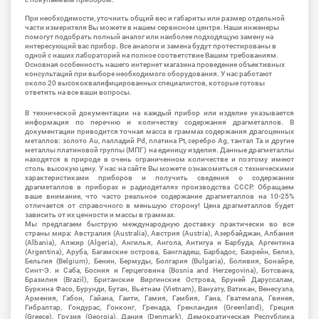
При необходимости, уточнить общий вес и габариты или размер отдельной
части измерителя Вы можете в нашем сервисном центре. Наши инженеры
помогут подобрать полный аналог или наиболее подходящую замену на
интересующий вас прибор. Все аналоги и замена будут протестированы в
одной с наших лабораторий на полное соответствие Вашим требованиям.
Основная особенность нашего интернет магазина проведение объективных
консультаций при выборе необходимого оборудования. У нас работают
около 20 высококвалифицированных специалистов, которые готовы
ответить на все ваши вопросы.
В технической документации на каждый прибор или изделие указывается
информация по перечню и количеству содержания драгметаллов. В
документации приводится точная масса в граммах содержания драгоценных
металлов: золото Au, палладий Pd, платина Pt, серебро Ag, тантал Ta и другие
металлы платиновой группы (МПГ) на единицу изделия. Данные драгметаллы
находятся в природе в очень ограниченном количестве и поэтому имеют
столь высокую цену. У нас на сайте Вы можете ознакомиться с техническими
характеристиками приборов и получить сведения о содержании
драгметаллов в приборах и радиодеталях производства СССР. Обращаем
ваше внимание, что часто реальное содержание драгметаллов на 10-25%
отличается от справочного в меньшую сторону! Цена драгметаллов будет
зависить от их ценности и массы в граммах.
Мы предлагаем быструю международную доставку практически во все
страны мира: Австралия (Australia), Австрия (Austria), Азербайджан, Албания
(Albania), Алжир (Algeria), Ангилья, Ангола, Антигуа и Барбуда, Аргентина
(Argentina), Аруба, Багамские острова, Бангладеш, Барбадос, Бахрейн, Белиз,
Бельгия (Belgium), Бенин, Бермуды, Болгария (Bulgaria), Боливия, Бонайре,
Синт-Э. и Саба, Босния и Герцеговина (Bosnia and Herzegovina), Ботсвана,
Бразилия (Brazil), Британские Виргинские Острова, Бруней Даруссалам,
Буркина Фасо, Бурунди, Бутан, Вьетнам (Vietnam), Вануату, Ватикан, Венесуэла,
Армения, Габон, Гайана, Гаити, Гамия, Гамбия, Гана, Гватемала, Гвинея,
Гибралтар, Гондурас, Гонконг, Гренада, Гренландия (Greenland), Греция
(Greece), Грузия (Georgia), Дания (Denmark), Демократическая Республика