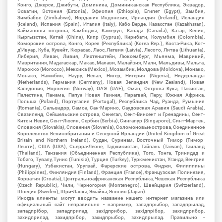
Конго, Джерси, Джибути, Доминика, Доминиканская Республика, Эквадор,
Эсватин, Эстония (Estonia), Эфиопия (Ethiopia), Египет (Egypt), Замбия,
Зимбабве (Zimbabwe), Иордания Индонезия, Ирландия (Ireland), Исландия
(Iceland), Испания (Spain), Италия (Italy), Кабо-Верде, Казахстан (Kazakhstan),
Каймановы острова, Камбоджа, Камерун, Канада (Canada), Катар, Кения,
Кыргызстан, Китай (China), Кипр (Cyprus), Кирибати, Колумбия (Colombia),
Коморские острова, Конго, Корея (Республика) (Korea Rep.), Коста-Рика, Кот-
д'Ивуар, Куба, Кувейт, Кюрасао, Лаос, Латвия (Latvia), Лесото, Литва (Lithuania),
Либерия, Ливан, Ливия, Лихтенштейн, Люксембург, Мьянма, Маврикий,
Мавритания, Мадагаскар, Макао, Малави, Малайзия, Мали, Мальдивы, Мальта,
Марокко (Morocco), Мексика (Mexico), Мозамбик, Молдова (Moldova), Монако,
Монако, Намибия, Науру, Непал, Нигер, Нигерия (Nigeria), Нидерланды
(Netherlands), Германия (Germany), Новая Зеландия (New Zealand), Новая
Каледония, Норвегия (Norway), ОАЭ (UAE), Оман, Острова Кука, Пакистан,
Палестина, Панама, Папуа Новая Гвинея, Парагвай, Перу, Южная Африка,
Польша (Poland), Португалия (Portugal), Республика Чад, Руанда, Румыния
(Romania), Сальвадор, Самоа, Сан-Марино, Саудовская Аравия (Saudi Arabia),
Свазиленд, Сейшельские острова, Сенегал, Сент-Винсент и Гренадины, Сент-
Китс и Невис, Сент-Люсия, Сербия (Serbia), Сингапур (Singapore), Синт-Мартен,
Словакия (Slovakia), Словения (Slovenia), Соломоновые острова, Соединенное
Королевство Великобритании и Северной Ирландии (United Kingdom of Great
Britain and Northern Ireland), Судан, Суринам, Восточный Тимор (Тимор-
Лешти), США (USA), Сьерра-Леоне, Таджикистан, Тайвань (Taiwan), Таиланд
(Thailand), Танзания (Объединенная Республика), Того, Тонга, Тринидад и
Тобаго, Тувалу, Тунис (Tunisia), Турция (Turkey), Туркменистан, Уганда, Венгрия
(Hungary), Узбекистан, Уругвай, Фарерские острова, Фиджи, Филиппины
(Philippines), Финляндия (Finland), Франция (France), Французская Полинезия,
Хорватия (Croatia), Центральноафриканская Республика, Чешская Республика
(Czech Republic), Чили, Черногория (Montenegro), Швейцария (Switzerland),
Швеция (Sweden), Шри-Ланка, Ямайка, Япония (Japan).
Иногда клиенты могут вводить название нашего интернет магазина или
официальный сайт неправильно - например, западпрыбор, западпрылад,
западпрібор, западприлад, західприбор, західпрібор, захидприбор,
захидприлад, захидпрібор, захидпрыбор, захидпрылад. Правильно -