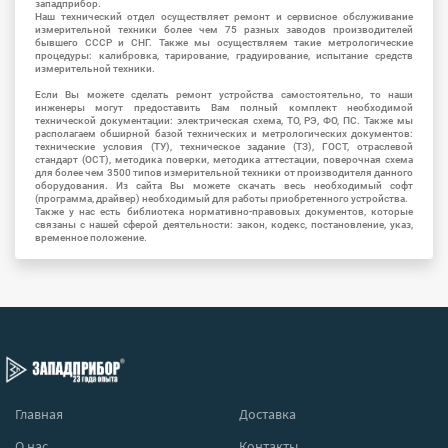
западприбор.
Наш технический отдел осуществляет ремонт и сервисное обслуживание
измерительной техники более чем 75 разных заводов производителей
бывшего СССР и СНГ. Также мы осуществляем такие метрологические
процедуры: калибровка, тарирование, градуирование, испытание средств
измерительной техники.
Если Вы можете сделать ремонт устройства самостоятельно, то наши
инженеры могут предоставить Вам полный комплект необходимой
технической документации: электрическая схема, ТО, РЭ, ФО, ПС. Также мы
располагаем обширной базой технических и метрологических документов:
технические условия (ТУ), техническое задание (ТЗ), ГОСТ, отраслевой
стандарт (ОСТ), методика поверки, методика аттестации, поверочная схема
для более чем 3500 типов измерительной техники от производителя данного
оборудования. Из сайта Вы можете скачать весь необходимый софт
(программа, драйвер) необходимый для работы приобретенного устройства.
Также у нас есть библиотека нормативно-правовых документов, которые
связаны с нашей сферой деятельности: закон, кодекс, постановление, указ,
временное положение.
Главная
Доставка
О нас
Контакты