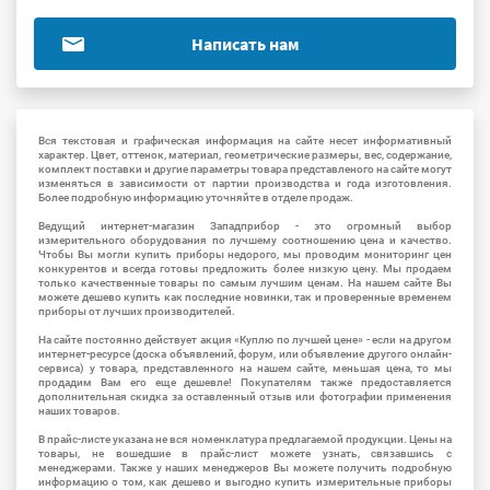
Написать нам
Вся текстовая и графическая информация на сайте несет информативный
характер. Цвет, оттенок, материал, геометрические размеры, вес, содержание,
комплект поставки и другие параметры товара представленого на сайте могут
изменяться в зависимости от партии производства и года изготовления.
Более подробную информацию уточняйте в отделе продаж.
Ведущий интернет-магазин Западприбор - это огромный выбор
измерительного оборудования по лучшему соотношению цена и качество.
Чтобы Вы могли купить приборы недорого, мы проводим мониторинг цен
конкурентов и всегда готовы предложить более низкую цену. Мы продаем
только качественные товары по самым лучшим ценам. На нашем сайте Вы
можете дешево купить как последние новинки, так и проверенные временем
приборы от лучших производителей.
На сайте постоянно действует акция «Куплю по лучшей цене» - если на другом
интернет-ресурсе (доска объявлений, форум, или объявление другого онлайн-
сервиса) у товара, представленного на нашем сайте, меньшая цена, то мы
продадим Вам его еще дешевле! Покупателям также предоставляется
дополнительная скидка за оставленный отзыв или фотографии применения
наших товаров.
В прайс-листе указана не вся номенклатура предлагаемой продукции. Цены на
товары, не вошедшие в прайс-лист можете узнать, связавшись с
менеджерами. Также у наших менеджеров Вы можете получить подробную
информацию о том, как дешево и выгодно купить измерительные приборы