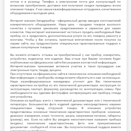
оптом и в розницу. Телефон и электронная почта для консультаций по
вопросам приобретения, доставки или получения скидки приведены возле
описания товара. У нас самые квалифицированные сотрудники, качественное
оборудование и выгодная цена.
Интернет магазин Западприбор - официальный дилер заводов изготовителей
измерительного оборудования. Наша цель - продажа товаров высокого
качества с лучшими ценовыми предложениями и сервисом для наших
клиентов. Наш интернет магазинможет не только продать необходимый Вам
прибор, но и предложить дополнительные услуги по его поверке, ремонту и
монтажу. Чтобы у Вас остались приятные впечатления после покупки на
нашем сайте, мы предусмотрели специальные гарантированные подарки к
самым популярным товарам.
Вы можете оставить отзывы на приобретенный у нас прибор, измеритель,
устройство, индикатор или изделие. Ваш отзыв при Вашем согласии будет
опубликован на официальном сайте без указания контактной информации.
Интернет-магазин принимаем активное участие в таких процедурах как
электронные торги, тендер, аукцион.
При отсутствии на официальном сайте в техническом описании необходимой
Вам информации о приборе Вы всегда можете обратиться к нам за помощью.
Наши квалифицированные менеджеры уточнят для Вас технические
характеристики на прибор из его технической документации: инструкция по
эксплуатации, паспорт, формуляр, руководство по эксплуатации, схемы. При
необходимости мы сделаем фотографии интересующего вас прибора, стенда
или устройства.
Описание на приборы взято с технической документации или с технической
литературы. Большинство фото изделий сделаны непосредственно нашими
специалистами перед отгрузкой товара. В описании устройства
предоставлены основные технические характеристики приборов: номинал,
диапазон измерения, класс точности, шкала, напряжение питания, габариты
(размер), вес. Если на сайте Вы увидели несоответствие названия прибора
(модель) техническим характеристикам, фото или прикрепленным
документам - сообщите об этом нам - Вы получите полезный подарок вместе
с покупаемым прибором.