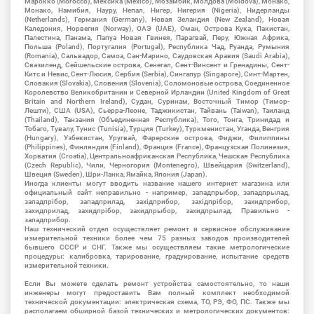
Марокко (Morocco), Мексика (Mexico), Мозамбик, Молдова (Moldova), Монако,
Монако, Намибия, Науру, Непал, Нигер, Нигерия (Nigeria), Нидерланды
(Netherlands), Германия (Germany), Новая Зеландия (New Zealand), Новая
Каледония, Норвегия (Norway), ОАЭ (UAE), Оман, Острова Кука, Пакистан,
Палестина, Панама, Папуа Новая Гвинея, Парагвай, Перу, Южная Африка,
Польша (Poland), Португалия (Portugal), Республика Чад, Руанда, Румыния
(Romania), Сальвадор, Самоа, Сан-Марино, Саудовская Аравия (Saudi Arabia),
Свазиленд, Сейшельские острова, Сенегал, Сент-Винсент и Гренадины, Сент-
Китс и Невис, Сент-Люсия, Сербия (Serbia), Сингапур (Singapore), Синт-Мартен,
Словакия (Slovakia), Словения (Slovenia), Соломоновые острова, Соединенное
Королевство Великобритании и Северной Ирландии (United Kingdom of Great
Britain and Northern Ireland), Судан, Суринам, Восточный Тимор (Тимор-
Лешти), США (USA), Сьерра-Леоне, Таджикистан, Тайвань (Taiwan), Таиланд
(Thailand), Танзания (Объединенная Республика), Того, Тонга, Тринидад и
Тобаго, Тувалу, Тунис (Tunisia), Турция (Turkey), Туркменистан, Уганда, Венгрия
(Hungary), Узбекистан, Уругвай, Фарерские острова, Фиджи, Филиппины
(Philippines), Финляндия (Finland), Франция (France), Французская Полинезия,
Хорватия (Croatia), Центральноафриканская Республика, Чешская Республика
(Czech Republic), Чили, Черногория (Montenegro), Швейцария (Switzerland),
Швеция (Sweden), Шри-Ланка, Ямайка, Япония (Japan).
Иногда клиенты могут вводить название нашего интернет магазина или
официальный сайт неправильно - например, западпрыбор, западпрылад,
западпрібор, западприлад, західприбор, західпрібор, захидприбор,
захидприлад, захидпрібор, захидпрыбор, захидпрылад. Правильно -
западприбор.
Наш технический отдел осуществляет ремонт и сервисное обслуживание
измерительной техники более чем 75 разных заводов производителей
бывшего СССР и СНГ. Также мы осуществляем такие метрологические
процедуры: калибровка, тарирование, градуирование, испытание средств
измерительной техники.
Если Вы можете сделать ремонт устройства самостоятельно, то наши
инженеры могут предоставить Вам полный комплект необходимой
технической документации: электрическая схема, ТО, РЭ, ФО, ПС. Также мы
располагаем обширной базой технических и метрологических документов: