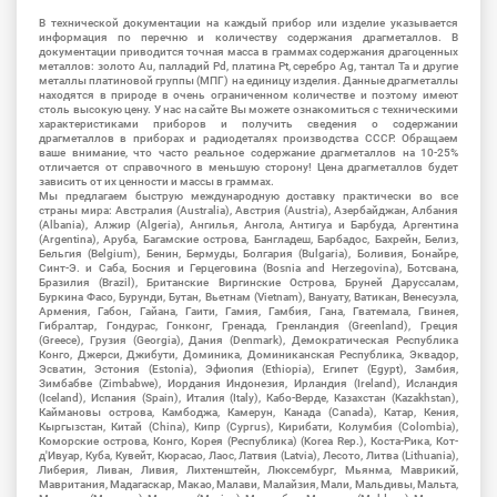
В технической документации на каждый прибор или изделие указывается
информация по перечню и количеству содержания драгметаллов. В
документации приводится точная масса в граммах содержания драгоценных
металлов: золото Au, палладий Pd, платина Pt, серебро Ag, тантал Ta и другие
металлы платиновой группы (МПГ) на единицу изделия. Данные драгметаллы
находятся в природе в очень ограниченном количестве и поэтому имеют
столь высокую цену. У нас на сайте Вы можете ознакомиться с техническими
характеристиками приборов и получить сведения о содержании
драгметаллов в приборах и радиодеталях производства СССР. Обращаем
ваше внимание, что часто реальное содержание драгметаллов на 10-25%
отличается от справочного в меньшую сторону! Цена драгметаллов будет
зависить от их ценности и массы в граммах.
Мы предлагаем быструю международную доставку практически во все
страны мира: Австралия (Australia), Австрия (Austria), Азербайджан, Албания
(Albania), Алжир (Algeria), Ангилья, Ангола, Антигуа и Барбуда, Аргентина
(Argentina), Аруба, Багамские острова, Бангладеш, Барбадос, Бахрейн, Белиз,
Бельгия (Belgium), Бенин, Бермуды, Болгария (Bulgaria), Боливия, Бонайре,
Синт-Э. и Саба, Босния и Герцеговина (Bosnia and Herzegovina), Ботсвана,
Бразилия (Brazil), Британские Виргинские Острова, Бруней Даруссалам,
Буркина Фасо, Бурунди, Бутан, Вьетнам (Vietnam), Вануату, Ватикан, Венесуэла,
Армения, Габон, Гайана, Гаити, Гамия, Гамбия, Гана, Гватемала, Гвинея,
Гибралтар, Гондурас, Гонконг, Гренада, Гренландия (Greenland), Греция
(Greece), Грузия (Georgia), Дания (Denmark), Демократическая Республика
Конго, Джерси, Джибути, Доминика, Доминиканская Республика, Эквадор,
Эсватин, Эстония (Estonia), Эфиопия (Ethiopia), Египет (Egypt), Замбия,
Зимбабве (Zimbabwe), Иордания Индонезия, Ирландия (Ireland), Исландия
(Iceland), Испания (Spain), Италия (Italy), Кабо-Верде, Казахстан (Kazakhstan),
Каймановы острова, Камбоджа, Камерун, Канада (Canada), Катар, Кения,
Кыргызстан, Китай (China), Кипр (Cyprus), Кирибати, Колумбия (Colombia),
Коморские острова, Конго, Корея (Республика) (Korea Rep.), Коста-Рика, Кот-
д'Ивуар, Куба, Кувейт, Кюрасао, Лаос, Латвия (Latvia), Лесото, Литва (Lithuania),
Либерия, Ливан, Ливия, Лихтенштейн, Люксембург, Мьянма, Маврикий,
Мавритания, Мадагаскар, Макао, Малави, Малайзия, Мали, Мальдивы, Мальта,