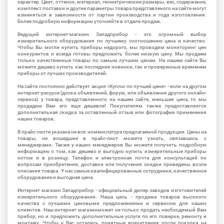
характер. Цвет, оттенок, материал, геометрические размеры, вес, содержание,
комплект поставки и другие параметры товара представленого на сайте могут
изменяться в зависимости от партии производства и года изготовления.
Более подробную информацию уточняйте в отделе продаж.
Ведущий интернет-магазин Западприбор - это огромный выбор
измерительного оборудования по лучшему соотношению цена и качество.
Чтобы Вы могли купить приборы недорого, мы проводим мониторинг цен
конкурентов и всегда готовы предложить более низкую цену. Мы продаем
только качественные товары по самым лучшим ценам. На нашем сайте Вы
можете дешево купить как последние новинки, так и проверенные временем
приборы от лучших производителей.
На сайте постоянно действует акция «Куплю по лучшей цене» - если на другом
интернет-ресурсе (доска объявлений, форум, или объявление другого онлайн-
сервиса) у товара, представленного на нашем сайте, меньшая цена, то мы
продадим Вам его еще дешевле! Покупателям также предоставляется
дополнительная скидка за оставленный отзыв или фотографии применения
наших товаров.
В прайс-листе указана не вся номенклатура предлагаемой продукции. Цены на
товары, не вошедшие в прайс-лист можете узнать, связавшись с
менеджерами. Также у наших менеджеров Вы можете получить подробную
информацию о том, как дешево и выгодно купить измерительные приборы
оптом и в розницу. Телефон и электронная почта для консультаций по
вопросам приобретения, доставки или получения скидки приведены возле
описания товара. У нас самые квалифицированные сотрудники, качественное
оборудование и выгодная цена.
Интернет магазин Западприбор - официальный дилер заводов изготовителей
измерительного оборудования. Наша цель - продажа товаров высокого
качества с лучшими ценовыми предложениями и сервисом для наших
клиентов. Наш интернет магазинможет не только продать необходимый Вам
прибор, но и предложить дополнительные услуги по его поверке, ремонту и
монтажу. Чтобы у Вас остались приятные впечатления после покупки на