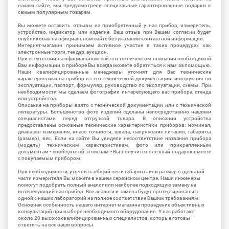
нашем сайте, мы предусмотрели специальные гарантированные подарки к
самым популярным товарам.
Вы можете оставить отзывы на приобретенный у нас прибор, измеритель,
устройство, индикатор или изделие. Ваш отзыв при Вашем согласии будет
опубликован на официальном сайте без указания контактной информации.
Интернет-магазин принимаем активное участие в таких процедурах как
электронные торги, тендер, аукцион.
При отсутствии на официальном сайте в техническом описании необходимой
Вам информации о приборе Вы всегда можете обратиться к нам за помощью.
Наши квалифицированные менеджеры уточнят для Вас технические
характеристики на прибор из его технической документации: инструкция по
эксплуатации, паспорт, формуляр, руководство по эксплуатации, схемы. При
необходимости мы сделаем фотографии интересующего вас прибора, стенда
или устройства.
Описание на приборы взято с технической документации или с технической
литературы. Большинство фото изделий сделаны непосредственно нашими
специалистами перед отгрузкой товара. В описании устройства
предоставлены основные технические характеристики приборов: номинал,
диапазон измерения, класс точности, шкала, напряжение питания, габариты
(размер), вес. Если на сайте Вы увидели несоответствие названия прибора
(модель) техническим характеристикам, фото или прикрепленным
документам - сообщите об этом нам - Вы получите полезный подарок вместе
с покупаемым прибором.
При необходимости, уточнить общий вес и габариты или размер отдельной
части измерителя Вы можете в нашем сервисном центре. Наши инженеры
помогут подобрать полный аналог или наиболее подходящую замену на
интересующий вас прибор. Все аналоги и замена будут протестированы в
одной с наших лабораторий на полное соответствие Вашим требованиям.
Основная особенность нашего интернет магазина проведение объективных
консультаций при выборе необходимого оборудования. У нас работают
около 20 высококвалифицированных специалистов, которые готовы
ответить на все ваши вопросы.