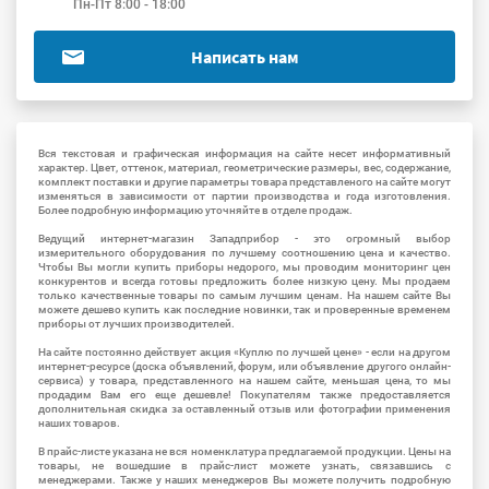
Пн-Пт 8:00 - 18:00
Написать нам
Вся текстовая и графическая информация на сайте несет информативный
характер. Цвет, оттенок, материал, геометрические размеры, вес, содержание,
комплект поставки и другие параметры товара представленого на сайте могут
изменяться в зависимости от партии производства и года изготовления.
Более подробную информацию уточняйте в отделе продаж.
Ведущий интернет-магазин Западприбор - это огромный выбор
измерительного оборудования по лучшему соотношению цена и качество.
Чтобы Вы могли купить приборы недорого, мы проводим мониторинг цен
конкурентов и всегда готовы предложить более низкую цену. Мы продаем
только качественные товары по самым лучшим ценам. На нашем сайте Вы
можете дешево купить как последние новинки, так и проверенные временем
приборы от лучших производителей.
На сайте постоянно действует акция «Куплю по лучшей цене» - если на другом
интернет-ресурсе (доска объявлений, форум, или объявление другого онлайн-
сервиса) у товара, представленного на нашем сайте, меньшая цена, то мы
продадим Вам его еще дешевле! Покупателям также предоставляется
дополнительная скидка за оставленный отзыв или фотографии применения
наших товаров.
В прайс-листе указана не вся номенклатура предлагаемой продукции. Цены на
товары, не вошедшие в прайс-лист можете узнать, связавшись с
менеджерами. Также у наших менеджеров Вы можете получить подробную