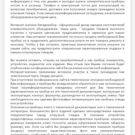
информацию о том, как дешево и выгодно купить измерительные приборы
оптом и в розницу. Телефон и электронная почта для консультаций по
вопросам приобретения, доставки или получения скидки приведены возле
описания товара. У нас самые квалифицированные сотрудники, качественное
оборудование и выгодная цена.
Интернет магазин Западприбор - официальный дилер заводов изготовителей
измерительного оборудования. Наша цель - продажа товаров высокого
качества с лучшими ценовыми предложениями и сервисом для наших
клиентов. Наш интернет магазинможет не только продать необходимый Вам
прибор, но и предложить дополнительные услуги по его поверке, ремонту и
монтажу. Чтобы у Вас остались приятные впечатления после покупки на
нашем сайте, мы предусмотрели специальные гарантированные подарки к
самым популярным товарам.
Вы можете оставить отзывы на приобретенный у нас прибор, измеритель,
устройство, индикатор или изделие. Ваш отзыв при Вашем согласии будет
опубликован на официальном сайте без указания контактной информации.
Интернет-магазин принимаем активное участие в таких процедурах как
электронные торги, тендер, аукцион.
При отсутствии на официальном сайте в техническом описании необходимой
Вам информации о приборе Вы всегда можете обратиться к нам за помощью.
Наши квалифицированные менеджеры уточнят для Вас технические
характеристики на прибор из его технической документации: инструкция по
эксплуатации, паспорт, формуляр, руководство по эксплуатации, схемы. При
необходимости мы сделаем фотографии интересующего вас прибора, стенда
или устройства.
Описание на приборы взято с технической документации или с технической
литературы. Большинство фото изделий сделаны непосредственно нашими
специалистами перед отгрузкой товара. В описании устройства
предоставлены основные технические характеристики приборов: номинал,
диапазон измерения, класс точности, шкала, напряжение питания, габариты
(размер), вес. Если на сайте Вы увидели несоответствие названия прибора
(модель) техническим характеристикам, фото или прикрепленным
документам - сообщите об этом нам - Вы получите полезный подарок вместе