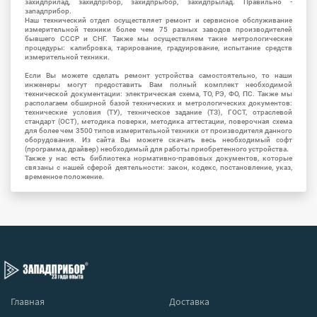
захидприлад, захидпрібор, захидпрыбор, захидпрылад. Правильно -
западприбор.
Наш технический отдел осуществляет ремонт и сервисное обслуживание
измерительной техники более чем 75 разных заводов производителей
бывшего СССР и СНГ. Также мы осуществляем такие метрологические
процедуры: калибровка, тарирование, градуирование, испытание средств
измерительной техники.
Если Вы можете сделать ремонт устройства самостоятельно, то наши
инженеры могут предоставить Вам полный комплект необходимой
технической документации: электрическая схема, ТО, РЭ, ФО, ПС. Также мы
располагаем обширной базой технических и метрологических документов:
технические условия (ТУ), техническое задание (ТЗ), ГОСТ, отраслевой
стандарт (ОСТ), методика поверки, методика аттестации, поверочная схема
для более чем 3500 типов измерительной техники от производителя данного
оборудования. Из сайта Вы можете скачать весь необходимый софт
(программа, драйвер) необходимый для работы приобретенного устройства.
Также у нас есть библиотека нормативно-правовых документов, которые
связаны с нашей сферой деятельности: закон, кодекс, постановление, указ,
временное положение.
Главная
Доставка