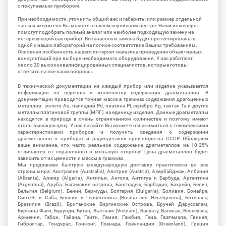
с покупаемым прибором.
При необходимости, уточнить общий вес и габариты или размер отдельной
части измерителя Вы можете в нашем сервисном центре. Наши инженеры
помогут подобрать полный аналог или наиболее подходящую замену на
интересующий вас прибор. Все аналоги и замена будут протестированы в
одной с наших лабораторий на полное соответствие Вашим требованиям.
Основная особенность нашего интернет магазина проведение объективных
консультаций при выборе необходимого оборудования. У нас работают
около 20 высококвалифицированных специалистов, которые готовы
ответить на все ваши вопросы.
В технической документации на каждый прибор или изделие указывается
информация по перечню и количеству содержания драгметаллов. В
документации приводится точная масса в граммах содержания драгоценных
металлов: золото Au, палладий Pd, платина Pt, серебро Ag, тантал Ta и другие
металлы платиновой группы (МПГ) на единицу изделия. Данные драгметаллы
находятся в природе в очень ограниченном количестве и поэтому имеют
столь высокую цену. У нас на сайте Вы можете ознакомиться с техническими
характеристиками приборов и получить сведения о содержании
драгметаллов в приборах и радиодеталях производства СССР. Обращаем
ваше внимание, что часто реальное содержание драгметаллов на 10-25%
отличается от справочного в меньшую сторону! Цена драгметаллов будет
зависить от их ценности и массы в граммах.
Мы предлагаем быструю международную доставку практически во все
страны мира: Австралия (Australia), Австрия (Austria), Азербайджан, Албания
(Albania), Алжир (Algeria), Ангилья, Ангола, Антигуа и Барбуда, Аргентина
(Argentina), Аруба, Багамские острова, Бангладеш, Барбадос, Бахрейн, Белиз,
Бельгия (Belgium), Бенин, Бермуды, Болгария (Bulgaria), Боливия, Бонайре,
Синт-Э. и Саба, Босния и Герцеговина (Bosnia and Herzegovina), Ботсвана,
Бразилия (Brazil), Британские Виргинские Острова, Бруней Даруссалам,
Буркина Фасо, Бурунди, Бутан, Вьетнам (Vietnam), Вануату, Ватикан, Венесуэла,
Армения, Габон, Гайана, Гаити, Гамия, Гамбия, Гана, Гватемала, Гвинея,
Гибралтар, Гондурас, Гонконг, Гренада, Гренландия (Greenland), Греция