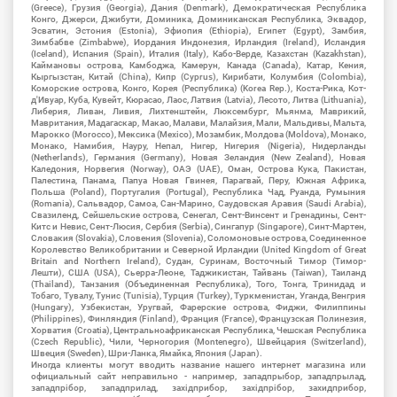
(Greece), Грузия (Georgia), Дания (Denmark), Демократическая Республика
Конго, Джерси, Джибути, Доминика, Доминиканская Республика, Эквадор,
Эсватин, Эстония (Estonia), Эфиопия (Ethiopia), Египет (Egypt), Замбия,
Зимбабве (Zimbabwe), Иордания Индонезия, Ирландия (Ireland), Исландия
(Iceland), Испания (Spain), Италия (Italy), Кабо-Верде, Казахстан (Kazakhstan),
Каймановы острова, Камбоджа, Камерун, Канада (Canada), Катар, Кения,
Кыргызстан, Китай (China), Кипр (Cyprus), Кирибати, Колумбия (Colombia),
Коморские острова, Конго, Корея (Республика) (Korea Rep.), Коста-Рика, Кот-
д'Ивуар, Куба, Кувейт, Кюрасао, Лаос, Латвия (Latvia), Лесото, Литва (Lithuania),
Либерия, Ливан, Ливия, Лихтенштейн, Люксембург, Мьянма, Маврикий,
Мавритания, Мадагаскар, Макао, Малави, Малайзия, Мали, Мальдивы, Мальта,
Марокко (Morocco), Мексика (Mexico), Мозамбик, Молдова (Moldova), Монако,
Монако, Намибия, Науру, Непал, Нигер, Нигерия (Nigeria), Нидерланды
(Netherlands), Германия (Germany), Новая Зеландия (New Zealand), Новая
Каледония, Норвегия (Norway), ОАЭ (UAE), Оман, Острова Кука, Пакистан,
Палестина, Панама, Папуа Новая Гвинея, Парагвай, Перу, Южная Африка,
Польша (Poland), Португалия (Portugal), Республика Чад, Руанда, Румыния
(Romania), Сальвадор, Самоа, Сан-Марино, Саудовская Аравия (Saudi Arabia),
Свазиленд, Сейшельские острова, Сенегал, Сент-Винсент и Гренадины, Сент-
Китс и Невис, Сент-Люсия, Сербия (Serbia), Сингапур (Singapore), Синт-Мартен,
Словакия (Slovakia), Словения (Slovenia), Соломоновые острова, Соединенное
Королевство Великобритании и Северной Ирландии (United Kingdom of Great
Britain and Northern Ireland), Судан, Суринам, Восточный Тимор (Тимор-
Лешти), США (USA), Сьерра-Леоне, Таджикистан, Тайвань (Taiwan), Таиланд
(Thailand), Танзания (Объединенная Республика), Того, Тонга, Тринидад и
Тобаго, Тувалу, Тунис (Tunisia), Турция (Turkey), Туркменистан, Уганда, Венгрия
(Hungary), Узбекистан, Уругвай, Фарерские острова, Фиджи, Филиппины
(Philippines), Финляндия (Finland), Франция (France), Французская Полинезия,
Хорватия (Croatia), Центральноафриканская Республика, Чешская Республика
(Czech Republic), Чили, Черногория (Montenegro), Швейцария (Switzerland),
Швеция (Sweden), Шри-Ланка, Ямайка, Япония (Japan).
Иногда клиенты могут вводить название нашего интернет магазина или
официальный сайт неправильно - например, западпрыбор, западпрылад,
западпрібор, западприлад, західприбор, західпрібор, захидприбор,