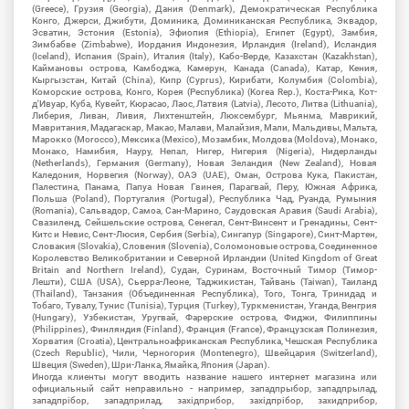
(Greece), Грузия (Georgia), Дания (Denmark), Демократическая Республика
Конго, Джерси, Джибути, Доминика, Доминиканская Республика, Эквадор,
Эсватин, Эстония (Estonia), Эфиопия (Ethiopia), Египет (Egypt), Замбия,
Зимбабве (Zimbabwe), Иордания Индонезия, Ирландия (Ireland), Исландия
(Iceland), Испания (Spain), Италия (Italy), Кабо-Верде, Казахстан (Kazakhstan),
Каймановы острова, Камбоджа, Камерун, Канада (Canada), Катар, Кения,
Кыргызстан, Китай (China), Кипр (Cyprus), Кирибати, Колумбия (Colombia),
Коморские острова, Конго, Корея (Республика) (Korea Rep.), Коста-Рика, Кот-
д'Ивуар, Куба, Кувейт, Кюрасао, Лаос, Латвия (Latvia), Лесото, Литва (Lithuania),
Либерия, Ливан, Ливия, Лихтенштейн, Люксембург, Мьянма, Маврикий,
Мавритания, Мадагаскар, Макао, Малави, Малайзия, Мали, Мальдивы, Мальта,
Марокко (Morocco), Мексика (Mexico), Мозамбик, Молдова (Moldova), Монако,
Монако, Намибия, Науру, Непал, Нигер, Нигерия (Nigeria), Нидерланды
(Netherlands), Германия (Germany), Новая Зеландия (New Zealand), Новая
Каледония, Норвегия (Norway), ОАЭ (UAE), Оман, Острова Кука, Пакистан,
Палестина, Панама, Папуа Новая Гвинея, Парагвай, Перу, Южная Африка,
Польша (Poland), Португалия (Portugal), Республика Чад, Руанда, Румыния
(Romania), Сальвадор, Самоа, Сан-Марино, Саудовская Аравия (Saudi Arabia),
Свазиленд, Сейшельские острова, Сенегал, Сент-Винсент и Гренадины, Сент-
Китс и Невис, Сент-Люсия, Сербия (Serbia), Сингапур (Singapore), Синт-Мартен,
Словакия (Slovakia), Словения (Slovenia), Соломоновые острова, Соединенное
Королевство Великобритании и Северной Ирландии (United Kingdom of Great
Britain and Northern Ireland), Судан, Суринам, Восточный Тимор (Тимор-
Лешти), США (USA), Сьерра-Леоне, Таджикистан, Тайвань (Taiwan), Таиланд
(Thailand), Танзания (Объединенная Республика), Того, Тонга, Тринидад и
Тобаго, Тувалу, Тунис (Tunisia), Турция (Turkey), Туркменистан, Уганда, Венгрия
(Hungary), Узбекистан, Уругвай, Фарерские острова, Фиджи, Филиппины
(Philippines), Финляндия (Finland), Франция (France), Французская Полинезия,
Хорватия (Croatia), Центральноафриканская Республика, Чешская Республика
(Czech Republic), Чили, Черногория (Montenegro), Швейцария (Switzerland),
Швеция (Sweden), Шри-Ланка, Ямайка, Япония (Japan).
Иногда клиенты могут вводить название нашего интернет магазина или
официальный сайт неправильно - например, западпрыбор, западпрылад,
западпрібор, западприлад, західприбор, західпрібор, захидприбор,