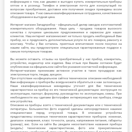
информацию о том, как дешево и выгодно купить измерительные приборы
оптом и в розницу. Телефон и электронная почта для консультаций по
вопросам приобретения, доставки или получения скидки приведены возле
описания товара. У нас самые квалифицированные сотрудники, качественное
оборудование и выгодная цена.
Интернет магазин Западприбор - официальный дилер заводов изготовителей
измерительного оборудования. Наша цель - продажа товаров высокого
качества с лучшими ценовыми предложениями и сервисом для наших
клиентов. Наш интернет магазинможет не только продать необходимый Вам
прибор, но и предложить дополнительные услуги по его поверке, ремонту и
монтажу. Чтобы у Вас остались приятные впечатления после покупки на
нашем сайте, мы предусмотрели специальные гарантированные подарки к
самым популярным товарам.
Вы можете оставить отзывы на приобретенный у нас прибор, измеритель,
устройство, индикатор или изделие. Ваш отзыв при Вашем согласии будет
опубликован на официальном сайте без указания контактной информации.
Интернет-магазин принимаем активное участие в таких процедурах как
электронные торги, тендер, аукцион.
При отсутствии на официальном сайте в техническом описании необходимой
Вам информации о приборе Вы всегда можете обратиться к нам за помощью.
Наши квалифицированные менеджеры уточнят для Вас технические
характеристики на прибор из его технической документации: инструкция по
эксплуатации, паспорт, формуляр, руководство по эксплуатации, схемы. При
необходимости мы сделаем фотографии интересующего вас прибора, стенда
или устройства.
Описание на приборы взято с технической документации или с технической
литературы. Большинство фото изделий сделаны непосредственно нашими
специалистами перед отгрузкой товара. В описании устройства
предоставлены основные технические характеристики приборов: номинал,
диапазон измерения, класс точности, шкала, напряжение питания, габариты
(размер), вес. Если на сайте Вы увидели несоответствие названия прибора
(модель) техническим характеристикам, фото или прикрепленным
документам - сообщите об этом нам - Вы получите полезный подарок вместе