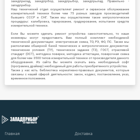
захидприлад, захидпрібор, захидпрыбор, захидпрылад. Правильно -
западприбор.
Наш технический отдел осуществляет ремонт и сервисное обслуживание
измерительной техники более чем 75 разных заводов производителей
бывшего СССР и СНГ. Также мы осуществляем такие метрологические
процедуры: калибровка, тарирование, градуирование, испытание средств
измерительной техники.
Если Вы можете сделать ремонт устройства самостоятельно, то наши
инженеры могут предоставить Вам полный комплект необходимой
технической документации: электрическая схема, ТО, РЭ, ФО, ПС. Также мы
располагаем обширной базой технических и метрологических документов:
технические условия (ТУ), техническое задание (ТЗ), ГОСТ, отраслевой
стандарт (ОСТ), методика поверки, методика аттестации, поверочная схема
для более чем 3500 типов измерительной техники от производителя данного
оборудования. Из сайта Вы можете скачать весь необходимый софт
(программа, драйвер) необходимый для работы приобретенного устройства.
Также у нас есть библиотека нормативно-правовых документов, которые
связаны с нашей сферой деятельности: закон, кодекс, постановление, указ,
временное положение.
Главная
Доставка