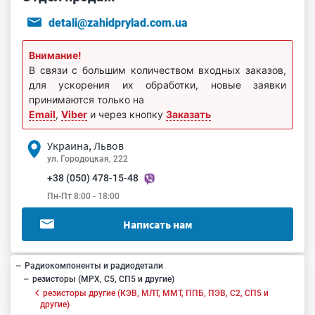
detali@zahidprylad.com.ua
Внимание!
В связи с большим количеством входных заказов,
для ускорения их обработки, новые заявки
принимаются только на
Email
,
Viber
и через кнопку
Заказать
Украина, Львов
ул. Городоцкая, 222
+38 (050) 478-15-48
Пн-Пт 8:00 - 18:00
Написать нам
Радиокомпоненты и радиодетали
резисторы (МРХ, С5, СП5 и другие)
резисторы другие (КЭВ, МЛТ, ММТ, ППБ, ПЭВ, С2, СП5 и
другие)