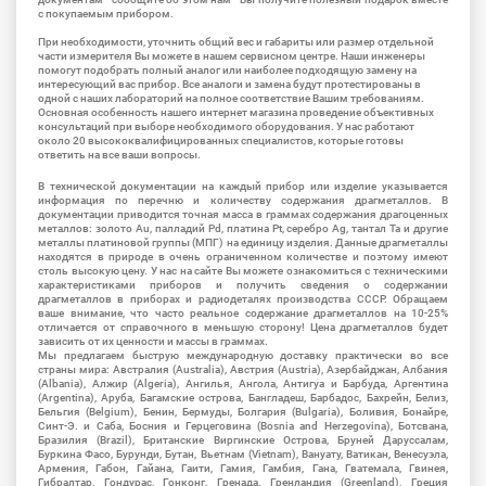
с покупаемым прибором.
При необходимости, уточнить общий вес и габариты или размер отдельной
части измерителя Вы можете в нашем сервисном центре. Наши инженеры
помогут подобрать полный аналог или наиболее подходящую замену на
интересующий вас прибор. Все аналоги и замена будут протестированы в
одной с наших лабораторий на полное соответствие Вашим требованиям.
Основная особенность нашего интернет магазина проведение объективных
консультаций при выборе необходимого оборудования. У нас работают
около 20 высококвалифицированных специалистов, которые готовы
ответить на все ваши вопросы.
В технической документации на каждый прибор или изделие указывается
информация по перечню и количеству содержания драгметаллов. В
документации приводится точная масса в граммах содержания драгоценных
металлов: золото Au, палладий Pd, платина Pt, серебро Ag, тантал Ta и другие
металлы платиновой группы (МПГ) на единицу изделия. Данные драгметаллы
находятся в природе в очень ограниченном количестве и поэтому имеют
столь высокую цену. У нас на сайте Вы можете ознакомиться с техническими
характеристиками приборов и получить сведения о содержании
драгметаллов в приборах и радиодеталях производства СССР. Обращаем
ваше внимание, что часто реальное содержание драгметаллов на 10-25%
отличается от справочного в меньшую сторону! Цена драгметаллов будет
зависить от их ценности и массы в граммах.
Мы предлагаем быструю международную доставку практически во все
страны мира: Австралия (Australia), Австрия (Austria), Азербайджан, Албания
(Albania), Алжир (Algeria), Ангилья, Ангола, Антигуа и Барбуда, Аргентина
(Argentina), Аруба, Багамские острова, Бангладеш, Барбадос, Бахрейн, Белиз,
Бельгия (Belgium), Бенин, Бермуды, Болгария (Bulgaria), Боливия, Бонайре,
Синт-Э. и Саба, Босния и Герцеговина (Bosnia and Herzegovina), Ботсвана,
Бразилия (Brazil), Британские Виргинские Острова, Бруней Даруссалам,
Буркина Фасо, Бурунди, Бутан, Вьетнам (Vietnam), Вануату, Ватикан, Венесуэла,
Армения, Габон, Гайана, Гаити, Гамия, Гамбия, Гана, Гватемала, Гвинея,
Гибралтар, Гондурас, Гонконг, Гренада, Гренландия (Greenland), Греция