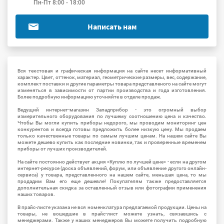
Пн-Пт 8:00 - 18:00
Написать нам
Вся текстовая и графическая информация на сайте несет информативный
характер. Цвет, оттенок, материал, геометрические размеры, вес, содержание,
комплект поставки и другие параметры товара представленого на сайте могут
изменяться в зависимости от партии производства и года изготовления.
Более подробную информацию уточняйте в отделе продаж.
Ведущий интернет-магазин Западприбор - это огромный выбор
измерительного оборудования по лучшему соотношению цена и качество.
Чтобы Вы могли купить приборы недорого, мы проводим мониторинг цен
конкурентов и всегда готовы предложить более низкую цену. Мы продаем
только качественные товары по самым лучшим ценам. На нашем сайте Вы
можете дешево купить как последние новинки, так и проверенные временем
приборы от лучших производителей.
На сайте постоянно действует акция «Куплю по лучшей цене» - если на другом
интернет-ресурсе (доска объявлений, форум, или объявление другого онлайн-
сервиса) у товара, представленного на нашем сайте, меньшая цена, то мы
продадим Вам его еще дешевле! Покупателям также предоставляется
дополнительная скидка за оставленный отзыв или фотографии применения
наших товаров.
В прайс-листе указана не вся номенклатура предлагаемой продукции. Цены на
товары, не вошедшие в прайс-лист можете узнать, связавшись с
менеджерами. Также у наших менеджеров Вы можете получить подробную