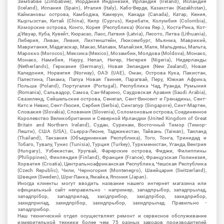
Зимбабве (Zimbabwe), Иордания Индонезия, Ирландия (Ireland), Исландия
(Iceland), Испания (Spain), Италия (Italy), Кабо-Верде, Казахстан (Kazakhstan),
Каймановы острова, Камбоджа, Камерун, Канада (Canada), Катар, Кения,
Кыргызстан, Китай (China), Кипр (Cyprus), Кирибати, Колумбия (Colombia),
Коморские острова, Конго, Корея (Республика) (Korea Rep.), Коста-Рика, Кот-
д'Ивуар, Куба, Кувейт, Кюрасао, Лаос, Латвия (Latvia), Лесото, Литва (Lithuania),
Либерия, Ливан, Ливия, Лихтенштейн, Люксембург, Мьянма, Маврикий,
Мавритания, Мадагаскар, Макао, Малави, Малайзия, Мали, Мальдивы, Мальта,
Марокко (Morocco), Мексика (Mexico), Мозамбик, Молдова (Moldova), Монако,
Монако, Намибия, Науру, Непал, Нигер, Нигерия (Nigeria), Нидерланды
(Netherlands), Германия (Germany), Новая Зеландия (New Zealand), Новая
Каледония, Норвегия (Norway), ОАЭ (UAE), Оман, Острова Кука, Пакистан,
Палестина, Панама, Папуа Новая Гвинея, Парагвай, Перу, Южная Африка,
Польша (Poland), Португалия (Portugal), Республика Чад, Руанда, Румыния
(Romania), Сальвадор, Самоа, Сан-Марино, Саудовская Аравия (Saudi Arabia),
Свазиленд, Сейшельские острова, Сенегал, Сент-Винсент и Гренадины, Сент-
Китс и Невис, Сент-Люсия, Сербия (Serbia), Сингапур (Singapore), Синт-Мартен,
Словакия (Slovakia), Словения (Slovenia), Соломоновые острова, Соединенное
Королевство Великобритании и Северной Ирландии (United Kingdom of Great
Britain and Northern Ireland), Судан, Суринам, Восточный Тимор (Тимор-
Лешти), США (USA), Сьерра-Леоне, Таджикистан, Тайвань (Taiwan), Таиланд
(Thailand), Танзания (Объединенная Республика), Того, Тонга, Тринидад и
Тобаго, Тувалу, Тунис (Tunisia), Турция (Turkey), Туркменистан, Уганда, Венгрия
(Hungary), Узбекистан, Уругвай, Фарерские острова, Фиджи, Филиппины
(Philippines), Финляндия (Finland), Франция (France), Французская Полинезия,
Хорватия (Croatia), Центральноафриканская Республика, Чешская Республика
(Czech Republic), Чили, Черногория (Montenegro), Швейцария (Switzerland),
Швеция (Sweden), Шри-Ланка, Ямайка, Япония (Japan).
Иногда клиенты могут вводить название нашего интернет магазина или
официальный сайт неправильно - например, западпрыбор, западпрылад,
западпрібор, западприлад, західприбор, західпрібор, захидприбор,
захидприлад, захидпрібор, захидпрыбор, захидпрылад. Правильно -
западприбор.
Наш технический отдел осуществляет ремонт и сервисное обслуживание
измерительной техники более чем 75 разных заводов производителей