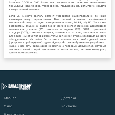
бывшего СССР и СНГ. Также мы осуществляем такие метрологические
процедуры: калибровка, тарирование, градуирование, испытание средств
измерительной техники.
Если Вы можете сделать ремонт устройства самостоятельно, то наши
инженеры могут предоставить Вам полный комплект необходимой
технической документации: электрическая схема, ТО, РЭ, ФО, ПС. Также мы
располагаем обширной базой технических и метрологических документов:
технические условия (ТУ), техническое задание (ТЗ), ГОСТ, отраслевой
стандарт (ОСТ), методика поверки, методика аттестации, поверочная схема
для более чем 3500 типов измерительной техники от производителя данного
оборудования. Из сайта Вы можете скачать весь необходимый софт
(программа, драйвер) необходимый для работы приобретенного устройства.
Также у нас есть библиотека нормативно-правовых документов, которые
связаны с нашей сферой деятельности: закон, кодекс, постановление, указ,
временное положение.
Главная
Доставка
О нас
Контакты
Наши услуги