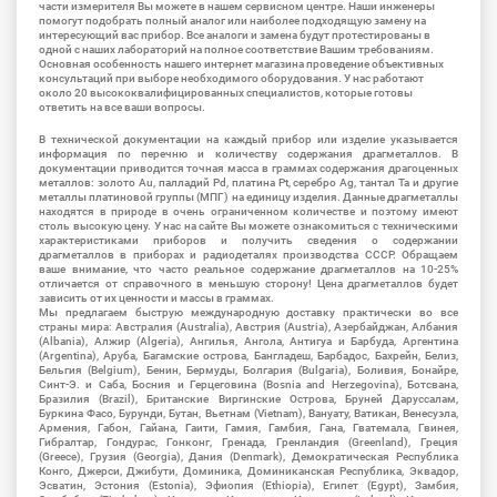
части измерителя Вы можете в нашем сервисном центре. Наши инженеры
помогут подобрать полный аналог или наиболее подходящую замену на
интересующий вас прибор. Все аналоги и замена будут протестированы в
одной с наших лабораторий на полное соответствие Вашим требованиям.
Основная особенность нашего интернет магазина проведение объективных
консультаций при выборе необходимого оборудования. У нас работают
около 20 высококвалифицированных специалистов, которые готовы
ответить на все ваши вопросы.
В технической документации на каждый прибор или изделие указывается
информация по перечню и количеству содержания драгметаллов. В
документации приводится точная масса в граммах содержания драгоценных
металлов: золото Au, палладий Pd, платина Pt, серебро Ag, тантал Ta и другие
металлы платиновой группы (МПГ) на единицу изделия. Данные драгметаллы
находятся в природе в очень ограниченном количестве и поэтому имеют
столь высокую цену. У нас на сайте Вы можете ознакомиться с техническими
характеристиками приборов и получить сведения о содержании
драгметаллов в приборах и радиодеталях производства СССР. Обращаем
ваше внимание, что часто реальное содержание драгметаллов на 10-25%
отличается от справочного в меньшую сторону! Цена драгметаллов будет
зависить от их ценности и массы в граммах.
Мы предлагаем быструю международную доставку практически во все
страны мира: Австралия (Australia), Австрия (Austria), Азербайджан, Албания
(Albania), Алжир (Algeria), Ангилья, Ангола, Антигуа и Барбуда, Аргентина
(Argentina), Аруба, Багамские острова, Бангладеш, Барбадос, Бахрейн, Белиз,
Бельгия (Belgium), Бенин, Бермуды, Болгария (Bulgaria), Боливия, Бонайре,
Синт-Э. и Саба, Босния и Герцеговина (Bosnia and Herzegovina), Ботсвана,
Бразилия (Brazil), Британские Виргинские Острова, Бруней Даруссалам,
Буркина Фасо, Бурунди, Бутан, Вьетнам (Vietnam), Вануату, Ватикан, Венесуэла,
Армения, Габон, Гайана, Гаити, Гамия, Гамбия, Гана, Гватемала, Гвинея,
Гибралтар, Гондурас, Гонконг, Гренада, Гренландия (Greenland), Греция
(Greece), Грузия (Georgia), Дания (Denmark), Демократическая Республика
Конго, Джерси, Джибути, Доминика, Доминиканская Республика, Эквадор,
Эсватин, Эстония (Estonia), Эфиопия (Ethiopia), Египет (Egypt), Замбия,