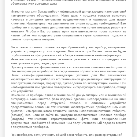
оборудование и выгодная цена.
Интернет магазин Западприбор - официальный дилер заводов изготовителей
измерительного оборудования. Наша цель - продажа товаров высокого
качества с лучшими ценовыми предложениями и сервисом для наших
клиентов. Наш интернет магазинможет не только продать необходимый Вам
прибор, но и предложить дополнительные услуги по его поверке, ремонту и
монтажу. Чтобы у Вас остались приятные впечатления после покупки на
нашем сайте, мы предусмотрели специальные гарантированные подарки к
самым популярным товарам.
Вы можете оставить отзывы на приобретенный у нас прибор, измеритель,
устройство, индикатор или изделие. Ваш отзыв при Вашем согласии будет
опубликован на официальном сайте без указания контактной информации.
Интернет-магазин принимаем активное участие в таких процедурах как
электронные торги, тендер, аукцион.
При отсутствии на официальном сайте в техническом описании необходимой
Вам информации о приборе Вы всегда можете обратиться к нам за помощью.
Наши квалифицированные менеджеры уточнят для Вас технические
характеристики на прибор из его технической документации: инструкция по
эксплуатации, паспорт, формуляр, руководство по эксплуатации, схемы. При
необходимости мы сделаем фотографии интересующего вас прибора, стенда
или устройства.
Описание на приборы взято с технической документации или с технической
литературы. Большинство фото изделий сделаны непосредственно нашими
специалистами перед отгрузкой товара. В описании устройства
предоставлены основные технические характеристики приборов: номинал,
диапазон измерения, класс точности, шкала, напряжение питания, габариты
(размер), вес. Если на сайте Вы увидели несоответствие названия прибора
(модель) техническим характеристикам, фото или прикрепленным
документам - сообщите об этом нам - Вы получите полезный подарок вместе
с покупаемым прибором.
При необходимости, уточнить общий вес и габариты или размер отдельной