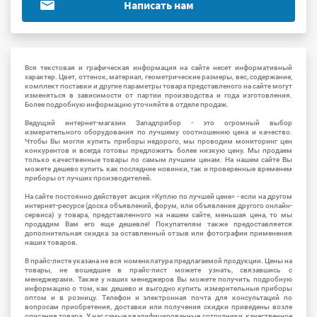
Написать нам
Вся текстовая и графическая информация на сайте несет информативный
характер. Цвет, оттенок, материал, геометрические размеры, вес, содержание,
комплект поставки и другие параметры товара представленого на сайте могут
изменяться в зависимости от партии производства и года изготовления.
Более подробную информацию уточняйте в отделе продаж.
Ведущий интернет-магазин Западприбор - это огромный выбор
измерительного оборудования по лучшему соотношению цена и качество.
Чтобы Вы могли купить приборы недорого, мы проводим мониторинг цен
конкурентов и всегда готовы предложить более низкую цену. Мы продаем
только качественные товары по самым лучшим ценам. На нашем сайте Вы
можете дешево купить как последние новинки, так и проверенные временем
приборы от лучших производителей.
На сайте постоянно действует акция «Куплю по лучшей цене» - если на другом
интернет-ресурсе (доска объявлений, форум, или объявление другого онлайн-
сервиса) у товара, представленного на нашем сайте, меньшая цена, то мы
продадим Вам его еще дешевле! Покупателям также предоставляется
дополнительная скидка за оставленный отзыв или фотографии применения
наших товаров.
В прайс-листе указана не вся номенклатура предлагаемой продукции. Цены на
товары, не вошедшие в прайс-лист можете узнать, связавшись с
менеджерами. Также у наших менеджеров Вы можете получить подробную
информацию о том, как дешево и выгодно купить измерительные приборы
оптом и в розницу. Телефон и электронная почта для консультаций по
вопросам приобретения, доставки или получения скидки приведены возле
описания товара. У нас самые квалифицированные сотрудники, качественное