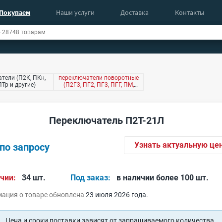
Покупаем
Наши услуги
Доставка
Контакты
тели (П2К, ПКн,
переключатели поворотные
ПТр и другие)
(П2Г3, ПГ2, ПГ3, ПГГ, ПМ,
ПР2, ПЩ и другие)
Переключатель П2Т-21Л
Узнать актуальную це
по запросу
чии:
34 шт.
Под заказ:
в наличии более 100 шт.
ация о товаре обновлена
23 июля 2026 года.
Цена и сроки поставки зависят от запрашиваемого количества.