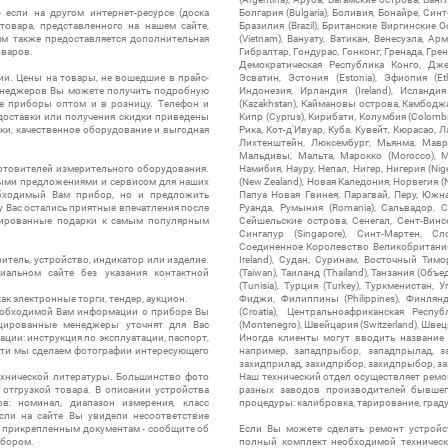
 если на другом интернет-ресурсе (доска
Болгария (Bulgaria), Боливия, Бонайре, Синт
товара, представленного на нашем сайте,
Бразилия (Brazil), Британские Виргинские 
ям также предоставляется дополнительная
(Vietnam), Вануату, Ватикан, Венесуэла, Ар
оваров.
Гибралтар, Гондурас, Гонконг, Гренада, Гренл
Демократическая Республика Конго, Дже
ии. Цены на товары, не вошедшие в прайс-
Эсватин, Эстония (Estonia), Эфиопия (Et
менеджеров Вы можете получить подробную
Индонезия, Ирландия (Ireland), Исландия (
е приборы оптом и в розницу. Телефон и
(Kazakhstan), Каймановы острова, Камбоджа,
 доставки или получения скидки приведены
Кипр (Cyprus), Кирибати, Колумбия (Colombia
ки, качественное оборудование и выгодная
Рика, Кот-д'Ивуар, Куба, Кувейт, Кюрасао, Ла
Лихтенштейн, Люксембург, Мьянма, Мавр
Мальдивы, Мальта, Марокко (Morocco), М
отовителей измерительного оборудования.
Намибия, Науру, Непал, Нигер, Нигерия (Nig
выми предложениями и сервисом для наших
(New Zealand), Новая Каледония, Норвегия (
обходимый Вам прибор, но и предложить
Папуа Новая Гвинея, Парагвай, Перу, Южная
у Вас остались приятные впечатления после
Руанда, Румыния (Romania), Сальвадор, С
нтированные подарки к самым популярным
Сейшельские острова, Сенегал, Сент-Винсе
Сингапур (Singapore), Синт-Мартен, Сл
Соединенное Королевство Великобритании и
итель, устройство, индикатор или изделие.
Ireland), Судан, Суринам, Восточный Тим
альном сайте без указания контактной
(Taiwan), Таиланд (Thailand), Танзания (Объ
(Tunisia), Турция (Turkey), Туркменистан, 
ак электронные торги, тендер, аукцион.
Фиджи, Филиппины (Philippines), Финлянд
необходимой Вам информации о приборе Вы
(Croatia), Центральноафриканская Респу
цированные менеджеры уточнят для Вас
(Montenegro), Швейцария (Switzerland), Швец
ации: инструкция по эксплуатации, паспорт,
Иногда клиенты могут вводить название
сти мы сделаем фотографии интересующего
например, западпрыбор, западпрылад, зап
захидприлад, захидпрібор, захидпрыбор, з
ехнической литературы. Большинство фото
Наш технический отдел осуществляет ремо
отгрузкой товара. В описании устройства
разных заводов производителей бывшег
в: номинал, диапазон измерения, класс
процедуры: калибровка, тарирование, град
 Если на сайте Вы увидели несоответствие
и прикрепленным документам - сообщите об
Если Вы можете сделать ремонт устройс
ибором.
полный комплект необходимой техническо