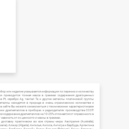
ибор или изделие указывается информация по перечню и количеству
ии приводится точная масса в граммах содержания драгоценных
на Pt, серебро Ag, тантал Ta и другие металлы платиновой группы
еталлы находятся в природе в очень ограниченном количестве и
на сайте Вы можете ознакомиться с техническими характеристиками
нии драгметаллов в приборах и радиодеталях производства СССР.
ое содержание драгметаллов на 10-25% отличается от справочного в
зависить от их ценности и массы в граммах.
ставку практически во все страны мира: Австралия (Australia),
ania), Алжир (Algeria), Ангилья, Ангола, Антигуа и Барбуда, Аргентина
гладеш, Барбадос, Бахрейн, Белиз, Бельгия (Belgium), Бенин, Бермуды,