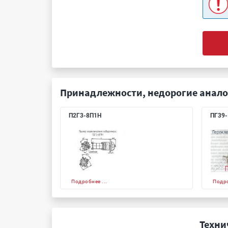
Принадлежности, недорогие анало
П2Г3-8П1Н
ПГ39-
Подробнее ...
Подро
Техни