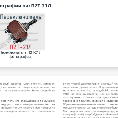
ографии на: П2Т-21Л
Переключатель П2Т-21Л 
фотография.
ивный характер. Цвет, оттенок, материал,
В технической документации на каждый пр
ругие параметры товара представленого на
содержания драгметаллов. В документац
а и года изготовления. Более подробную
металлов: золото Au, палладий Pd, плати
(МПГ) на единицу изделия. Данные драгм
поэтому имеют столь высокую цену. У нас 
измерительного оборудования по лучшему
приборов и получить сведения о содержа
ы недорого, мы проводим мониторинг цен
Обращаем ваше внимание, что часто реальн
ы продаем только качественные товары по
меньшую сторону! Цена драгметаллов будет 
ак последние новинки, так и проверенные
Мы предлагаем быструю международную до
Австрия (Austria), Азербайджан, Албания (Alb
(Argentina), Аруба, Багамские острова, Бан