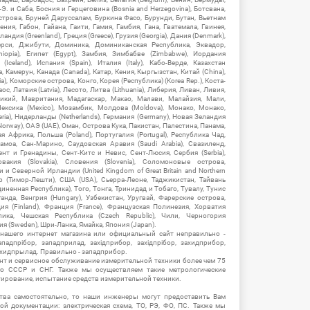
-Э. и Саба, Босния и Герцеговина (Bosnia and Herzegovina), Ботсвана,
Острова, Бруней Даруссалам, Буркина Фасо, Бурунди, Бутан, Вьетнам
мения, Габон, Гайана, Гаити, Гамия, Гамбия, Гана, Гватемала, Гвинея,
андия (Greenland), Греция (Greece), Грузия (Georgia), Дания (Denmark),
рси, Джибути, Доминика, Доминиканская Республика, Эквадор,
hiopia), Египет (Egypt), Замбия, Зимбабве (Zimbabwe), Иордания
Iceland), Испания (Spain), Италия (Italy), Кабо-Верде, Казахстан
 Камерун, Канада (Canada), Катар, Кения, Кыргызстан, Китай (China),
), Коморские острова, Конго, Корея (Республика) (Korea Rep.), Коста-
ос, Латвия (Latvia), Лесото, Литва (Lithuania), Либерия, Ливан, Ливия,
икий, Мавритания, Мадагаскар, Макао, Малави, Малайзия, Мали,
ексика (Mexico), Мозамбик, Молдова (Moldova), Монако, Монако,
eria), Нидерланды (Netherlands), Германия (Germany), Новая Зеландия
Norway), ОАЭ (UAE), Оман, Острова Кука, Пакистан, Палестина, Панама,
 Африка, Польша (Poland), Португалия (Portugal), Республика Чад,
амоа, Сан-Марино, Саудовская Аравия (Saudi Arabia), Свазиленд,
нт и Гренадины, Сент-Китс и Невис, Сент-Люсия, Сербия (Serbia),
овакия (Slovakia), Словения (Slovenia), Соломоновые острова,
 Северной Ирландии (United Kingdom of Great Britain and Northern
ор (Тимор-Лешти), США (USA), Сьерра-Леоне, Таджикистан, Тайвань
единенная Республика), Того, Тонга, Тринидад и Тобаго, Тувалу, Тунис
Уганда, Венгрия (Hungary), Узбекистан, Уругвай, Фарерские острова,
ия (Finland), Франция (France), Французская Полинезия, Хорватия
блика, Чешская Республика (Czech Republic), Чили, Черногория
ия (Sweden), Шри-Ланка, Ямайка, Япония (Japan).
 нашего интернет магазина или официальный сайт неправильно -
адпрібор, западприлад, західприбор, західпрібор, захидприбор,
ахидпрылад. Правильно - западприбор.
нт и сервисное обслуживание измерительной техники более чем 75
о СССР и СНГ. Также мы осуществляем такие метрологические
уирование, испытание средств измерительной техники.
тва самостоятельно, то наши инженеры могут предоставить Вам
й документации: электрическая схема, ТО, РЭ, ФО, ПС. Также мы