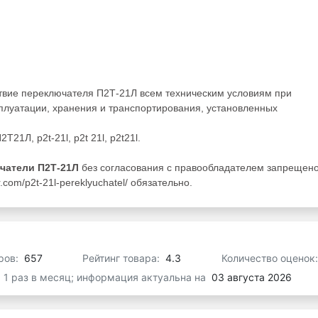
ствие переключателя П2Т-21Л всем техническим условиям при
плуатации, хранения и транспортирования, установленных
21Л, p2t-21l, p2t 21l, p2t21l.
чатели П2Т-21Л
без согласования с правообладателем запрещено
com/p2t-21l-pereklyuchatel/ обязательно.
ров:
657
Рейтинг товара:
4.3
Количество оценок
я 1 раз в месяц; информация актуальна на
03 августа 2026