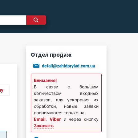
Отдел продаж
detali@zahidprylad.com.ua
Внимание!
В связи с большим
ну
количеством входных
заказов, для ускорения их
обработки, новые заявки
принимаются только на
Email
,
Viber
и через кнопку
Заказать