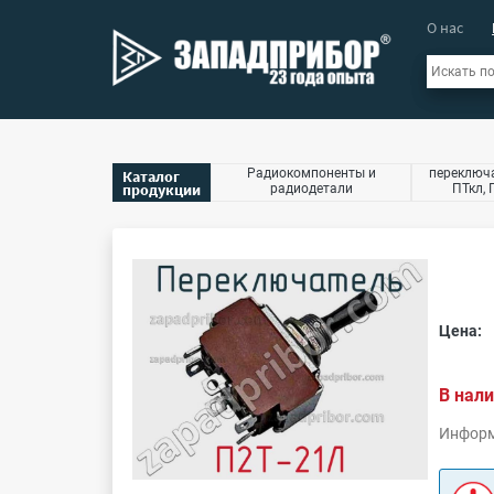
О нас
Радиокомпоненты и
переключа
Каталог
продукции
радиодетали
ПТкл, 
Цена:
В нали
Информ