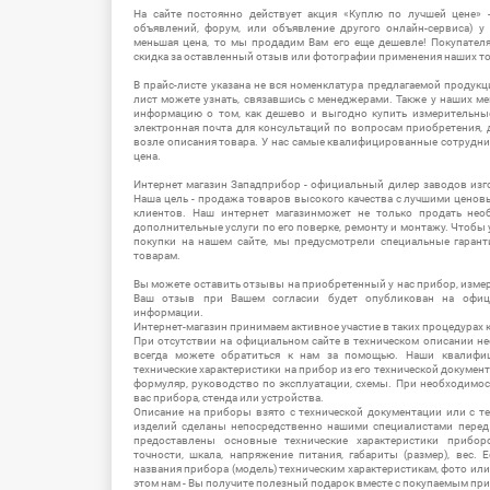
На сайте постоянно действует акция «Куплю по лучшей цене» -
объявлений, форум, или объявление другого онлайн-сервиса) у 
меньшая цена, то мы продадим Вам его еще дешевле! Покупател
скидка за оставленный отзыв или фотографии применения наших т
В прайс-листе указана не вся номенклатура предлагаемой продукц
лист можете узнать, связавшись с менеджерами. Также у наших 
информацию о том, как дешево и выгодно купить измерительны
электронная почта для консультаций по вопросам приобретения,
возле описания товара. У нас самые квалифицированные сотрудни
цена.
Интернет магазин Западприбор - официальный дилер заводов изг
Наша цель - продажа товаров высокого качества с лучшими цено
клиентов. Наш интернет магазинможет не только продать не
дополнительные услуги по его поверке, ремонту и монтажу. Чтобы 
покупки на нашем сайте, мы предусмотрели специальные гара
товарам.
Вы можете оставить отзывы на приобретенный у нас прибор, измер
Ваш отзыв при Вашем согласии будет опубликован на офици
информации.
Интернет-магазин принимаем активное участие в таких процедурах к
При отсутствии на официальном сайте в техническом описании 
всегда можете обратиться к нам за помощью. Наши квалифи
технические характеристики на прибор из его технической документ
формуляр, руководство по эксплуатации, схемы. При необходимо
вас прибора, стенда или устройства.
Описание на приборы взято с технической документации или с т
изделий сделаны непосредственно нашими специалистами перед 
предоставлены основные технические характеристики приборо
точности, шкала, напряжение питания, габариты (размер), вес.
названия прибора (модель) техническим характеристикам, фото ил
этом нам - Вы получите полезный подарок вместе с покупаемым пр