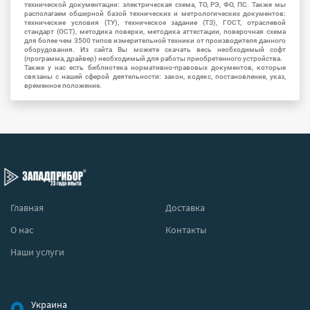
технической документации: электрическая схема, ТО, РЭ, ФО, ПС. Также мы
располагаем обширной базой технических и метрологических документов:
технические условия (ТУ), техническое задание (ТЗ), ГОСТ, отраслевой
стандарт (ОСТ), методика поверки, методика аттестации, поверочная схема
для более чем 3500 типов измерительной техники от производителя данного
оборудования. Из сайта Вы можете скачать весь необходимый софт
(программа, драйвер) необходимый для работы приобретенного устройства.
Также у нас есть библиотека нормативно-правовых документов, которые
связаны с нашей сферой деятельности: закон, кодекс, постановление, указ,
временное положение.
Главная
Доставка
О нас
Контакты
Наши услуги
Украина