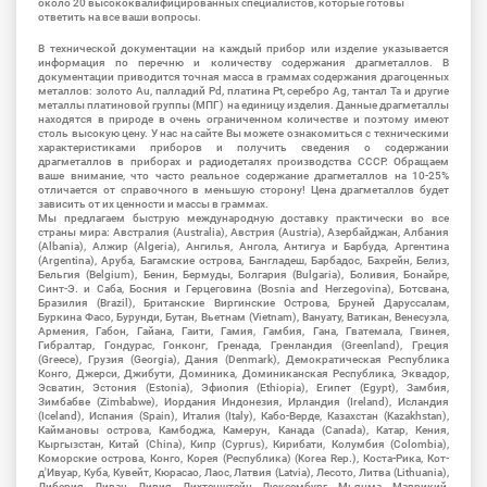
около 20 высококвалифицированных специалистов, которые готовы
ответить на все ваши вопросы.
В технической документации на каждый прибор или изделие указывается
информация по перечню и количеству содержания драгметаллов. В
документации приводится точная масса в граммах содержания драгоценных
металлов: золото Au, палладий Pd, платина Pt, серебро Ag, тантал Ta и другие
металлы платиновой группы (МПГ) на единицу изделия. Данные драгметаллы
находятся в природе в очень ограниченном количестве и поэтому имеют
столь высокую цену. У нас на сайте Вы можете ознакомиться с техническими
характеристиками приборов и получить сведения о содержании
драгметаллов в приборах и радиодеталях производства СССР. Обращаем
ваше внимание, что часто реальное содержание драгметаллов на 10-25%
отличается от справочного в меньшую сторону! Цена драгметаллов будет
зависить от их ценности и массы в граммах.
Мы предлагаем быструю международную доставку практически во все
страны мира: Австралия (Australia), Австрия (Austria), Азербайджан, Албания
(Albania), Алжир (Algeria), Ангилья, Ангола, Антигуа и Барбуда, Аргентина
(Argentina), Аруба, Багамские острова, Бангладеш, Барбадос, Бахрейн, Белиз,
Бельгия (Belgium), Бенин, Бермуды, Болгария (Bulgaria), Боливия, Бонайре,
Синт-Э. и Саба, Босния и Герцеговина (Bosnia and Herzegovina), Ботсвана,
Бразилия (Brazil), Британские Виргинские Острова, Бруней Даруссалам,
Буркина Фасо, Бурунди, Бутан, Вьетнам (Vietnam), Вануату, Ватикан, Венесуэла,
Армения, Габон, Гайана, Гаити, Гамия, Гамбия, Гана, Гватемала, Гвинея,
Гибралтар, Гондурас, Гонконг, Гренада, Гренландия (Greenland), Греция
(Greece), Грузия (Georgia), Дания (Denmark), Демократическая Республика
Конго, Джерси, Джибути, Доминика, Доминиканская Республика, Эквадор,
Эсватин, Эстония (Estonia), Эфиопия (Ethiopia), Египет (Egypt), Замбия,
Зимбабве (Zimbabwe), Иордания Индонезия, Ирландия (Ireland), Исландия
(Iceland), Испания (Spain), Италия (Italy), Кабо-Верде, Казахстан (Kazakhstan),
Каймановы острова, Камбоджа, Камерун, Канада (Canada), Катар, Кения,
Кыргызстан, Китай (China), Кипр (Cyprus), Кирибати, Колумбия (Colombia),
Коморские острова, Конго, Корея (Республика) (Korea Rep.), Коста-Рика, Кот-
д'Ивуар, Куба, Кувейт, Кюрасао, Лаос, Латвия (Latvia), Лесото, Литва (Lithuania),
Либерия, Ливан, Ливия, Лихтенштейн, Люксембург, Мьянма, Маврикий,