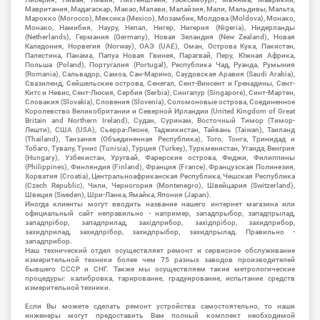
Мавритания, Мадагаскар, Макао, Малави, Малайзия, Мали, Мальдивы, Мальта,
Марокко (Morocco), Мексика (Mexico), Мозамбик, Молдова (Moldova), Монако,
Монако, Намибия, Науру, Непал, Нигер, Нигерия (Nigeria), Нидерланды
(Netherlands), Германия (Germany), Новая Зеландия (New Zealand), Новая
Каледония, Норвегия (Norway), ОАЭ (UAE), Оман, Острова Кука, Пакистан,
Палестина, Панама, Папуа Новая Гвинея, Парагвай, Перу, Южная Африка,
Польша (Poland), Португалия (Portugal), Республика Чад, Руанда, Румыния
(Romania), Сальвадор, Самоа, Сан-Марино, Саудовская Аравия (Saudi Arabia),
Свазиленд, Сейшельские острова, Сенегал, Сент-Винсент и Гренадины, Сент-
Китс и Невис, Сент-Люсия, Сербия (Serbia), Сингапур (Singapore), Синт-Мартен,
Словакия (Slovakia), Словения (Slovenia), Соломоновые острова, Соединенное
Королевство Великобритании и Северной Ирландии (United Kingdom of Great
Britain and Northern Ireland), Судан, Суринам, Восточный Тимор (Тимор-
Лешти), США (USA), Сьерра-Леоне, Таджикистан, Тайвань (Taiwan), Таиланд
(Thailand), Танзания (Объединенная Республика), Того, Тонга, Тринидад и
Тобаго, Тувалу, Тунис (Tunisia), Турция (Turkey), Туркменистан, Уганда, Венгрия
(Hungary), Узбекистан, Уругвай, Фарерские острова, Фиджи, Филиппины
(Philippines), Финляндия (Finland), Франция (France), Французская Полинезия,
Хорватия (Croatia), Центральноафриканская Республика, Чешская Республика
(Czech Republic), Чили, Черногория (Montenegro), Швейцария (Switzerland),
Швеция (Sweden), Шри-Ланка, Ямайка, Япония (Japan).
Иногда клиенты могут вводить название нашего интернет магазина или
официальный сайт неправильно - например, западпрыбор, западпрылад,
западпрібор, западприлад, західприбор, західпрібор, захидприбор,
захидприлад, захидпрібор, захидпрыбор, захидпрылад. Правильно -
западприбор.
Наш технический отдел осуществляет ремонт и сервисное обслуживание
измерительной техники более чем 75 разных заводов производителей
бывшего СССР и СНГ. Также мы осуществляем такие метрологические
процедуры: калибровка, тарирование, градуирование, испытание средств
измерительной техники.
Если Вы можете сделать ремонт устройства самостоятельно, то наши
инженеры могут предоставить Вам полный комплект необходимой