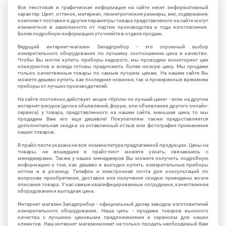
Вся текстовая и графическая информация на сайте несет информативный
характер. Цвет, оттенок, материал, геометрические размеры, вес, содержание,
комплект поставки и другие параметры товара представленого на сайте могут
изменяться в зависимости от партии производства и года изготовления.
Более подробную информацию уточняйте в отделе продаж.
Ведущий интернет-магазин Западприбор - это огромный выбор
измерительного оборудования по лучшему соотношению цена и качество.
Чтобы Вы могли купить приборы недорого, мы проводим мониторинг цен
конкурентов и всегда готовы предложить более низкую цену. Мы продаем
только качественные товары по самым лучшим ценам. На нашем сайте Вы
можете дешево купить как последние новинки, так и проверенные временем
приборы от лучших производителей.
На сайте постоянно действует акция «Куплю по лучшей цене» - если на другом
интернет-ресурсе (доска объявлений, форум, или объявление другого онлайн-
сервиса) у товара, представленного на нашем сайте, меньшая цена, то мы
продадим Вам его еще дешевле! Покупателям также предоставляется
дополнительная скидка за оставленный отзыв или фотографии применения
наших товаров.
В прайс-листе указана не вся номенклатура предлагаемой продукции. Цены на
товары, не вошедшие в прайс-лист можете узнать, связавшись с
менеджерами. Также у наших менеджеров Вы можете получить подробную
информацию о том, как дешево и выгодно купить измерительные приборы
оптом и в розницу. Телефон и электронная почта для консультаций по
вопросам приобретения, доставки или получения скидки приведены возле
описания товара. У нас самые квалифицированные сотрудники, качественное
оборудование и выгодная цена.
Интернет магазин Западприбор - официальный дилер заводов изготовителей
измерительного оборудования. Наша цель - продажа товаров высокого
качества с лучшими ценовыми предложениями и сервисом для наших
клиентов. Наш интернет магазинможет не только продать необходимый Вам