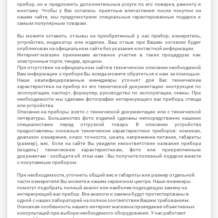
прибор, но и предложить дополнительные услуги по его поверке, ремонту и
монтажу. Чтобы у Вас остались приятные впечатления после покупки на
нашем сайте, мы предусмотрели специальные гарантированные подарки к
самым популярным товарам.
Вы можете оставить отзывы на приобретенный у нас прибор, измеритель,
устройство, индикатор или изделие. Ваш отзыв при Вашем согласии будет
опубликован на официальном сайте без указания контактной информации.
Интернет-магазин принимаем активное участие в таких процедурах как
электронные торги, тендер, аукцион.
При отсутствии на официальном сайте в техническом описании необходимой
Вам информации о приборе Вы всегда можете обратиться к нам за помощью.
Наши квалифицированные менеджеры уточнят для Вас технические
характеристики на прибор из его технической документации: инструкция по
эксплуатации, паспорт, формуляр, руководство по эксплуатации, схемы. При
необходимости мы сделаем фотографии интересующего вас прибора, стенда
или устройства.
Описание на приборы взято с технической документации или с технической
литературы. Большинство фото изделий сделаны непосредственно нашими
специалистами перед отгрузкой товара. В описании устройства
предоставлены основные технические характеристики приборов: номинал,
диапазон измерения, класс точности, шкала, напряжение питания, габариты
(размер), вес. Если на сайте Вы увидели несоответствие названия прибора
(модель) техническим характеристикам, фото или прикрепленным
документам - сообщите об этом нам - Вы получите полезный подарок вместе
с покупаемым прибором.
При необходимости, уточнить общий вес и габариты или размер отдельной
части измерителя Вы можете в нашем сервисном центре. Наши инженеры
помогут подобрать полный аналог или наиболее подходящую замену на
интересующий вас прибор. Все аналоги и замена будут протестированы в
одной с наших лабораторий на полное соответствие Вашим требованиям.
Основная особенность нашего интернет магазина проведение объективных
консультаций при выборе необходимого оборудования. У нас работают