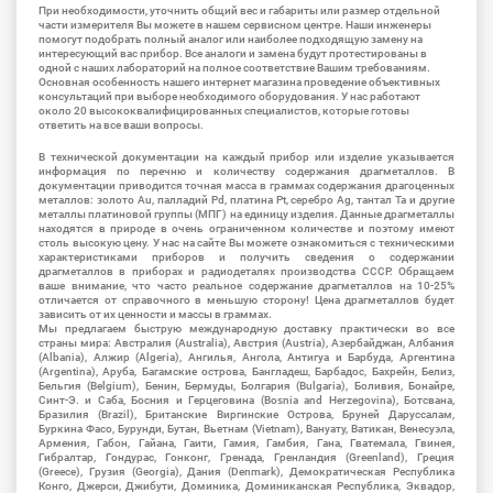
При необходимости, уточнить общий вес и габариты или размер отдельной
части измерителя Вы можете в нашем сервисном центре. Наши инженеры
помогут подобрать полный аналог или наиболее подходящую замену на
интересующий вас прибор. Все аналоги и замена будут протестированы в
одной с наших лабораторий на полное соответствие Вашим требованиям.
Основная особенность нашего интернет магазина проведение объективных
консультаций при выборе необходимого оборудования. У нас работают
около 20 высококвалифицированных специалистов, которые готовы
ответить на все ваши вопросы.
В технической документации на каждый прибор или изделие указывается
информация по перечню и количеству содержания драгметаллов. В
документации приводится точная масса в граммах содержания драгоценных
металлов: золото Au, палладий Pd, платина Pt, серебро Ag, тантал Ta и другие
металлы платиновой группы (МПГ) на единицу изделия. Данные драгметаллы
находятся в природе в очень ограниченном количестве и поэтому имеют
столь высокую цену. У нас на сайте Вы можете ознакомиться с техническими
характеристиками приборов и получить сведения о содержании
драгметаллов в приборах и радиодеталях производства СССР. Обращаем
ваше внимание, что часто реальное содержание драгметаллов на 10-25%
отличается от справочного в меньшую сторону! Цена драгметаллов будет
зависить от их ценности и массы в граммах.
Мы предлагаем быструю международную доставку практически во все
страны мира: Австралия (Australia), Австрия (Austria), Азербайджан, Албания
(Albania), Алжир (Algeria), Ангилья, Ангола, Антигуа и Барбуда, Аргентина
(Argentina), Аруба, Багамские острова, Бангладеш, Барбадос, Бахрейн, Белиз,
Бельгия (Belgium), Бенин, Бермуды, Болгария (Bulgaria), Боливия, Бонайре,
Синт-Э. и Саба, Босния и Герцеговина (Bosnia and Herzegovina), Ботсвана,
Бразилия (Brazil), Британские Виргинские Острова, Бруней Даруссалам,
Буркина Фасо, Бурунди, Бутан, Вьетнам (Vietnam), Вануату, Ватикан, Венесуэла,
Армения, Габон, Гайана, Гаити, Гамия, Гамбия, Гана, Гватемала, Гвинея,
Гибралтар, Гондурас, Гонконг, Гренада, Гренландия (Greenland), Греция
(Greece), Грузия (Georgia), Дания (Denmark), Демократическая Республика
Конго, Джерси, Джибути, Доминика, Доминиканская Республика, Эквадор,