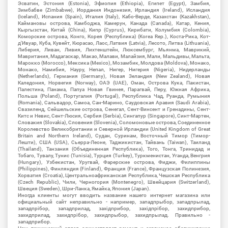
Эсватин, Эстония (Estonia), Эфиопия (Ethiopia), Египет (Egypt), Замбия,
Зимбабве (Zimbabwe), Иордания Индонезия, Ирландия (Ireland), Исландия
(Iceland), Испания (Spain), Италия (Italy), Кабо-Верде, Казахстан (Kazakhstan),
Каймановы острова, Камбоджа, Камерун, Канада (Canada), Катар, Кения,
Кыргызстан, Китай (China), Кипр (Cyprus), Кирибати, Колумбия (Colombia),
Коморские острова, Конго, Корея (Республика) (Korea Rep.), Коста-Рика, Кот-
д'Ивуар, Куба, Кувейт, Кюрасао, Лаос, Латвия (Latvia), Лесото, Литва (Lithuania),
Либерия, Ливан, Ливия, Лихтенштейн, Люксембург, Мьянма, Маврикий,
Мавритания, Мадагаскар, Макао, Малави, Малайзия, Мали, Мальдивы, Мальта,
Марокко (Morocco), Мексика (Mexico), Мозамбик, Молдова (Moldova), Монако,
Монако, Намибия, Науру, Непал, Нигер, Нигерия (Nigeria), Нидерланды
(Netherlands), Германия (Germany), Новая Зеландия (New Zealand), Новая
Каледония, Норвегия (Norway), ОАЭ (UAE), Оман, Острова Кука, Пакистан,
Палестина, Панама, Папуа Новая Гвинея, Парагвай, Перу, Южная Африка,
Польша (Poland), Португалия (Portugal), Республика Чад, Руанда, Румыния
(Romania), Сальвадор, Самоа, Сан-Марино, Саудовская Аравия (Saudi Arabia),
Свазиленд, Сейшельские острова, Сенегал, Сент-Винсент и Гренадины, Сент-
Китс и Невис, Сент-Люсия, Сербия (Serbia), Сингапур (Singapore), Синт-Мартен,
Словакия (Slovakia), Словения (Slovenia), Соломоновые острова, Соединенное
Королевство Великобритании и Северной Ирландии (United Kingdom of Great
Britain and Northern Ireland), Судан, Суринам, Восточный Тимор (Тимор-
Лешти), США (USA), Сьерра-Леоне, Таджикистан, Тайвань (Taiwan), Таиланд
(Thailand), Танзания (Объединенная Республика), Того, Тонга, Тринидад и
Тобаго, Тувалу, Тунис (Tunisia), Турция (Turkey), Туркменистан, Уганда, Венгрия
(Hungary), Узбекистан, Уругвай, Фарерские острова, Фиджи, Филиппины
(Philippines), Финляндия (Finland), Франция (France), Французская Полинезия,
Хорватия (Croatia), Центральноафриканская Республика, Чешская Республика
(Czech Republic), Чили, Черногория (Montenegro), Швейцария (Switzerland),
Швеция (Sweden), Шри-Ланка, Ямайка, Япония (Japan).
Иногда клиенты могут вводить название нашего интернет магазина или
официальный сайт неправильно - например, западпрыбор, западпрылад,
западпрібор, западприлад, західприбор, західпрібор, захидприбор,
захидприлад, захидпрібор, захидпрыбор, захидпрылад. Правильно -
западприбор.