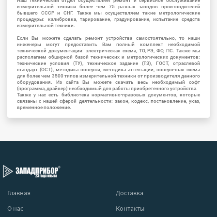
Наш технический отдел осуществляет ремонт и сервисное обслуживание
измерительной техники более чем 75 разных заводов производителей
бывшего СССР и СНГ. Также мы осуществляем такие метрологические
процедуры: калибровка, тарирование, градуирование, испытание средств
измерительной техники.
Если Вы можете сделать ремонт устройства самостоятельно, то наши
инженеры могут предоставить Вам полный комплект необходимой
технической документации: электрическая схема, ТО, РЭ, ФО, ПС. Также мы
располагаем обширной базой технических и метрологических документов:
технические условия (ТУ), техническое задание (ТЗ), ГОСТ, отраслевой
стандарт (ОСТ), методика поверки, методика аттестации, поверочная схема
для более чем 3500 типов измерительной техники от производителя данного
оборудования. Из сайта Вы можете скачать весь необходимый софт
(программа, драйвер) необходимый для работы приобретенного устройства.
Также у нас есть библиотека нормативно-правовых документов, которые
связаны с нашей сферой деятельности: закон, кодекс, постановление, указ,
временное положение.
Главная
Доставка
О нас
Контакты