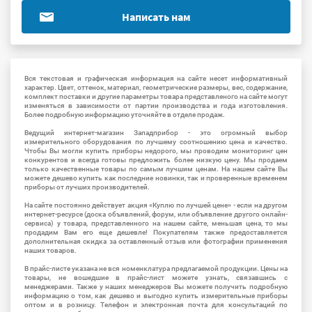
Написать нам
Вся текстовая и графическая информация на сайте несет информативный
характер. Цвет, оттенок, материал, геометрические размеры, вес, содержание,
комплект поставки и другие параметры товара представленого на сайте могут
изменяться в зависимости от партии производства и года изготовления.
Более подробную информацию уточняйте в отделе продаж.
Ведущий интернет-магазин Западприбор - это огромный выбор
измерительного оборудования по лучшему соотношению цена и качество.
Чтобы Вы могли купить приборы недорого, мы проводим мониторинг цен
конкурентов и всегда готовы предложить более низкую цену. Мы продаем
только качественные товары по самым лучшим ценам. На нашем сайте Вы
можете дешево купить как последние новинки, так и проверенные временем
приборы от лучших производителей.
На сайте постоянно действует акция «Куплю по лучшей цене» - если на другом
интернет-ресурсе (доска объявлений, форум, или объявление другого онлайн-
сервиса) у товара, представленного на нашем сайте, меньшая цена, то мы
продадим Вам его еще дешевле! Покупателям также предоставляется
дополнительная скидка за оставленный отзыв или фотографии применения
наших товаров.
В прайс-листе указана не вся номенклатура предлагаемой продукции. Цены на
товары, не вошедшие в прайс-лист можете узнать, связавшись с
менеджерами. Также у наших менеджеров Вы можете получить подробную
информацию о том, как дешево и выгодно купить измерительные приборы
оптом и в розницу. Телефон и электронная почта для консультаций по