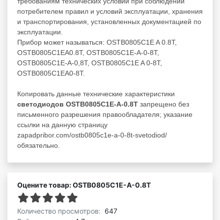
требованиям технических условий при соблюдении
потребителем правил и условий эксплуатации, хранения
и транспортирования, установленных документацией по
эксплуатации.
Прибор может называться: OSTB0805C1E A 0.8T,
OSTB0805C1EA0.8T, OSTB0805C1E-A-0-8T,
OSTB0805C1E-A-0,8T, OSTB0805C1E A 0-8T,
OSTB0805C1EA0-8T.
Копировать данные технические характеристики
светодиодов OSTB0805C1E-A-0.8T
запрещено без
письменного разрешения правообладателя; указание
ссылки на данную страницу
zapadpribor.com/ostb0805c1e-a-0-8t-svetodiod/
обязательно.
Оцените товар: OSTB0805C1E-A-0.8T
Количество просмотров:
647