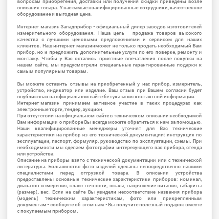
вопросам приобретения, доставки или получения скидки приведены возле
описания товара. У нас самые квалифицированные сотрудники, качественное
оборудование и выгодная цена.
Интернет магазин Западприбор - официальный дилер заводов изготовителей
измерительного оборудования. Наша цель - продажа товаров высокого
качества с лучшими ценовыми предложениями и сервисом для наших
клиентов. Наш интернет магазинможет не только продать необходимый Вам
прибор, но и предложить дополнительные услуги по его поверке, ремонту и
монтажу. Чтобы у Вас остались приятные впечатления после покупки на
нашем сайте, мы предусмотрели специальные гарантированные подарки к
самым популярным товарам.
Вы можете оставить отзывы на приобретенный у нас прибор, измеритель,
устройство, индикатор или изделие. Ваш отзыв при Вашем согласии будет
опубликован на официальном сайте без указания контактной информации.
Интернет-магазин принимаем активное участие в таких процедурах как
электронные торги, тендер, аукцион.
При отсутствии на официальном сайте в техническом описании необходимой
Вам информации о приборе Вы всегда можете обратиться к нам за помощью.
Наши квалифицированные менеджеры уточнят для Вас технические
характеристики на прибор из его технической документации: инструкция по
эксплуатации, паспорт, формуляр, руководство по эксплуатации, схемы. При
необходимости мы сделаем фотографии интересующего вас прибора, стенда
или устройства.
Описание на приборы взято с технической документации или с технической
литературы. Большинство фото изделий сделаны непосредственно нашими
специалистами перед отгрузкой товара. В описании устройства
предоставлены основные технические характеристики приборов: номинал,
диапазон измерения, класс точности, шкала, напряжение питания, габариты
(размер), вес. Если на сайте Вы увидели несоответствие названия прибора
(модель) техническим характеристикам, фото или прикрепленным
документам - сообщите об этом нам - Вы получите полезный подарок вместе
с покупаемым прибором.