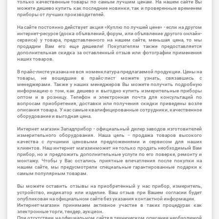
только качественные товары по самым лучшим ценам. На нашем сайте Вы
можете дешево купить как последние новинки, так и проверенные временем
приборы от лучших производителей.
На сайте постоянно действует акция «Куплю по лучшей цене» - если на другом
интернет-ресурсе (доска объявлений, форум, или объявление другого онлайн-
сервиса) у товара, представленного на нашем сайте, меньшая цена, то мы
продадим Вам его еще дешевле! Покупателям также предоставляется
дополнительная скидка за оставленный отзыв или фотографии применения
наших товаров.
В прайс-листе указана не вся номенклатура предлагаемой продукции. Цены на
товары, не вошедшие в прайс-лист можете узнать, связавшись с
менеджерами. Также у наших менеджеров Вы можете получить подробную
информацию о том, как дешево и выгодно купить измерительные приборы
оптом и в розницу. Телефон и электронная почта для консультаций по
вопросам приобретения, доставки или получения скидки приведены возле
описания товара. У нас самые квалифицированные сотрудники, качественное
оборудование и выгодная цена.
Интернет магазин Западприбор - официальный дилер заводов изготовителей
измерительного оборудования. Наша цель - продажа товаров высокого
качества с лучшими ценовыми предложениями и сервисом для наших
клиентов. Наш интернет магазинможет не только продать необходимый Вам
прибор, но и предложить дополнительные услуги по его поверке, ремонту и
монтажу. Чтобы у Вас остались приятные впечатления после покупки на
нашем сайте, мы предусмотрели специальные гарантированные подарки к
самым популярным товарам.
Вы можете оставить отзывы на приобретенный у нас прибор, измеритель,
устройство, индикатор или изделие. Ваш отзыв при Вашем согласии будет
опубликован на официальном сайте без указания контактной информации.
Интернет-магазин принимаем активное участие в таких процедурах как
электронные торги, тендер, аукцион.
При отсутствии на официальном сайте в техническом описании необходимой