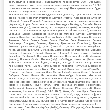
драгметаллов в приборах и радиодеталях производства СССР. Обращаем
ваше внимание, что часто реальное содержание драгметаллов на 10-25%
отличается от справочного в меньшую сторону! Цена драгметаллов будет
зависить от их ценности и массы в граммах.
Мы предлагаем быструю международную доставку практически во все
страны мира: Австралия (Australia), Австрия (Austria), Азербайджан, Албания
(Albania), Алжир (Algeria), Ангилья, Ангола, Антигуа и Барбуда, Аргентина
(Argentina), Аруба, Багамские острова, Бангладеш, Барбадос, Бахрейн, Белиз,
Бельгия (Belgium), Бенин, Бермуды, Болгария (Bulgaria), Боливия, Бонайре,
Синт-Э. и Саба, Босния и Герцеговина (Bosnia and Herzegovina), Ботсвана,
Бразилия (Brazil), Британские Виргинские Острова, Бруней Даруссалам,
Буркина Фасо, Бурунди, Бутан, Вьетнам (Vietnam), Вануату, Ватикан, Венесуэла,
Армения, Габон, Гайана, Гаити, Гамия, Гамбия, Гана, Гватемала, Гвинея,
Гибралтар, Гондурас, Гонконг, Гренада, Гренландия (Greenland), Греция
(Greece), Грузия (Georgia), Дания (Denmark), Демократическая Республика
Конго, Джерси, Джибути, Доминика, Доминиканская Республика, Эквадор,
Эсватин, Эстония (Estonia), Эфиопия (Ethiopia), Египет (Egypt), Замбия,
Зимбабве (Zimbabwe), Иордания Индонезия, Ирландия (Ireland), Исландия
(Iceland), Испания (Spain), Италия (Italy), Кабо-Верде, Казахстан (Kazakhstan),
Каймановы острова, Камбоджа, Камерун, Канада (Canada), Катар, Кения,
Кыргызстан, Китай (China), Кипр (Cyprus), Кирибати, Колумбия (Colombia),
Коморские острова, Конго, Корея (Республика) (Korea Rep.), Коста-Рика, Кот-
д'Ивуар, Куба, Кувейт, Кюрасао, Лаос, Латвия (Latvia), Лесото, Литва (Lithuania),
Либерия, Ливан, Ливия, Лихтенштейн, Люксембург, Мьянма, Маврикий,
Мавритания, Мадагаскар, Макао, Малави, Малайзия, Мали, Мальдивы, Мальта,
Марокко (Morocco), Мексика (Mexico), Мозамбик, Молдова (Moldova), Монако,
Монако, Намибия, Науру, Непал, Нигер, Нигерия (Nigeria), Нидерланды
(Netherlands), Германия (Germany), Новая Зеландия (New Zealand), Новая
Каледония, Норвегия (Norway), ОАЭ (UAE), Оман, Острова Кука, Пакистан,
Палестина, Панама, Папуа Новая Гвинея, Парагвай, Перу, Южная Африка,
Польша (Poland), Португалия (Portugal), Республика Чад, Руанда, Румыния
(Romania), Сальвадор, Самоа, Сан-Марино, Саудовская Аравия (Saudi Arabia),
Свазиленд, Сейшельские острова, Сенегал, Сент-Винсент и Гренадины, Сент-
Китс и Невис, Сент-Люсия, Сербия (Serbia), Сингапур (Singapore), Синт-Мартен,