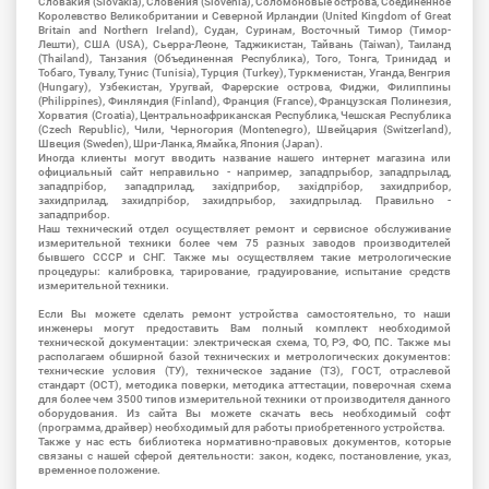
Словакия (Slovakia), Словения (Slovenia), Соломоновые острова, Соединенное
Королевство Великобритании и Северной Ирландии (United Kingdom of Great
Britain and Northern Ireland), Судан, Суринам, Восточный Тимор (Тимор-
Лешти), США (USA), Сьерра-Леоне, Таджикистан, Тайвань (Taiwan), Таиланд
(Thailand), Танзания (Объединенная Республика), Того, Тонга, Тринидад и
Тобаго, Тувалу, Тунис (Tunisia), Турция (Turkey), Туркменистан, Уганда, Венгрия
(Hungary), Узбекистан, Уругвай, Фарерские острова, Фиджи, Филиппины
(Philippines), Финляндия (Finland), Франция (France), Французская Полинезия,
Хорватия (Croatia), Центральноафриканская Республика, Чешская Республика
(Czech Republic), Чили, Черногория (Montenegro), Швейцария (Switzerland),
Швеция (Sweden), Шри-Ланка, Ямайка, Япония (Japan).
Иногда клиенты могут вводить название нашего интернет магазина или
официальный сайт неправильно - например, западпрыбор, западпрылад,
западпрібор, западприлад, західприбор, західпрібор, захидприбор,
захидприлад, захидпрібор, захидпрыбор, захидпрылад. Правильно -
западприбор.
Наш технический отдел осуществляет ремонт и сервисное обслуживание
измерительной техники более чем 75 разных заводов производителей
бывшего СССР и СНГ. Также мы осуществляем такие метрологические
процедуры: калибровка, тарирование, градуирование, испытание средств
измерительной техники.
Если Вы можете сделать ремонт устройства самостоятельно, то наши
инженеры могут предоставить Вам полный комплект необходимой
технической документации: электрическая схема, ТО, РЭ, ФО, ПС. Также мы
располагаем обширной базой технических и метрологических документов:
технические условия (ТУ), техническое задание (ТЗ), ГОСТ, отраслевой
стандарт (ОСТ), методика поверки, методика аттестации, поверочная схема
для более чем 3500 типов измерительной техники от производителя данного
оборудования. Из сайта Вы можете скачать весь необходимый софт
(программа, драйвер) необходимый для работы приобретенного устройства.
Также у нас есть библиотека нормативно-правовых документов, которые
связаны с нашей сферой деятельности: закон, кодекс, постановление, указ,
временное положение.