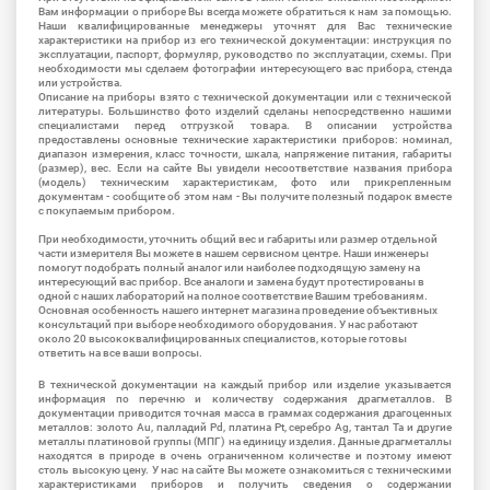
Вам информации о приборе Вы всегда можете обратиться к нам за помощью.
Наши квалифицированные менеджеры уточнят для Вас технические
характеристики на прибор из его технической документации: инструкция по
эксплуатации, паспорт, формуляр, руководство по эксплуатации, схемы. При
необходимости мы сделаем фотографии интересующего вас прибора, стенда
или устройства.
Описание на приборы взято с технической документации или с технической
литературы. Большинство фото изделий сделаны непосредственно нашими
специалистами перед отгрузкой товара. В описании устройства
предоставлены основные технические характеристики приборов: номинал,
диапазон измерения, класс точности, шкала, напряжение питания, габариты
(размер), вес. Если на сайте Вы увидели несоответствие названия прибора
(модель) техническим характеристикам, фото или прикрепленным
документам - сообщите об этом нам - Вы получите полезный подарок вместе
с покупаемым прибором.
При необходимости, уточнить общий вес и габариты или размер отдельной
части измерителя Вы можете в нашем сервисном центре. Наши инженеры
помогут подобрать полный аналог или наиболее подходящую замену на
интересующий вас прибор. Все аналоги и замена будут протестированы в
одной с наших лабораторий на полное соответствие Вашим требованиям.
Основная особенность нашего интернет магазина проведение объективных
консультаций при выборе необходимого оборудования. У нас работают
около 20 высококвалифицированных специалистов, которые готовы
ответить на все ваши вопросы.
В технической документации на каждый прибор или изделие указывается
информация по перечню и количеству содержания драгметаллов. В
документации приводится точная масса в граммах содержания драгоценных
металлов: золото Au, палладий Pd, платина Pt, серебро Ag, тантал Ta и другие
металлы платиновой группы (МПГ) на единицу изделия. Данные драгметаллы
находятся в природе в очень ограниченном количестве и поэтому имеют
столь высокую цену. У нас на сайте Вы можете ознакомиться с техническими
характеристиками приборов и получить сведения о содержании