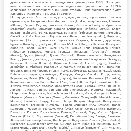
драгметаллов в приборах и радиодеталях производства СССР. Обращаем
ваше внимание, что часто реальное содержание драгметаллов на 10-25%
отличается от справочного в меньшую сторону! Цена драгметаллов будет
зависить от их ценности и массы в граммах.
Мы предлагаем быструю международную доставку практически во все
страны мира: Австралия (Australia), Австрия (Austria), Азербайджан, Албания
(Albania), Алжир (Algeria), Ангилья, Ангола, Антигуа и Барбуда, Аргентина
(Argentina), Аруба, Багамские острова, Бангладеш, Барбадос, Бахрейн, Белиз,
Бельгия (Belgium), Бенин, Бермуды, Болгария (Bulgaria), Боливия, Бонайре,
Синт-Э. и Саба, Босния и Герцеговина (Bosnia and Herzegovina), Ботсвана,
Бразилия (Brazil), Британские Виргинские Острова, Бруней Даруссалам,
Буркина Фасо, Бурунди, Бутан, Вьетнам (Vietnam), Вануату, Ватикан, Венесуэла,
Армения, Габон, Гайана, Гаити, Гамия, Гамбия, Гана, Гватемала, Гвинея,
Гибралтар, Гондурас, Гонконг, Гренада, Гренландия (Greenland), Греция
(Greece), Грузия (Georgia), Дания (Denmark), Демократическая Республика
Конго, Джерси, Джибути, Доминика, Доминиканская Республика, Эквадор,
Эсватин, Эстония (Estonia), Эфиопия (Ethiopia), Египет (Egypt), Замбия,
Зимбабве (Zimbabwe), Иордания Индонезия, Ирландия (Ireland), Исландия
(Iceland), Испания (Spain), Италия (Italy), Кабо-Верде, Казахстан (Kazakhstan),
Каймановы острова, Камбоджа, Камерун, Канада (Canada), Катар, Кения,
Кыргызстан, Китай (China), Кипр (Cyprus), Кирибати, Колумбия (Colombia),
Коморские острова, Конго, Корея (Республика) (Korea Rep.), Коста-Рика, Кот-
д'Ивуар, Куба, Кувейт, Кюрасао, Лаос, Латвия (Latvia), Лесото, Литва (Lithuania),
Либерия, Ливан, Ливия, Лихтенштейн, Люксембург, Мьянма, Маврикий,
Мавритания, Мадагаскар, Макао, Малави, Малайзия, Мали, Мальдивы, Мальта,
Марокко (Morocco), Мексика (Mexico), Мозамбик, Молдова (Moldova), Монако,
Монако, Намибия, Науру, Непал, Нигер, Нигерия (Nigeria), Нидерланды
(Netherlands), Германия (Germany), Новая Зеландия (New Zealand), Новая
Каледония, Норвегия (Norway), ОАЭ (UAE), Оман, Острова Кука, Пакистан,
Палестина, Панама, Папуа Новая Гвинея, Парагвай, Перу, Южная Африка,
Польша (Poland), Португалия (Portugal), Республика Чад, Руанда, Румыния
(Romania), Сальвадор, Самоа, Сан-Марино, Саудовская Аравия (Saudi Arabia),
Свазиленд, Сейшельские острова, Сенегал, Сент-Винсент и Гренадины, Сент-
Китс и Невис, Сент-Люсия, Сербия (Serbia), Сингапур (Singapore), Синт-Мартен,