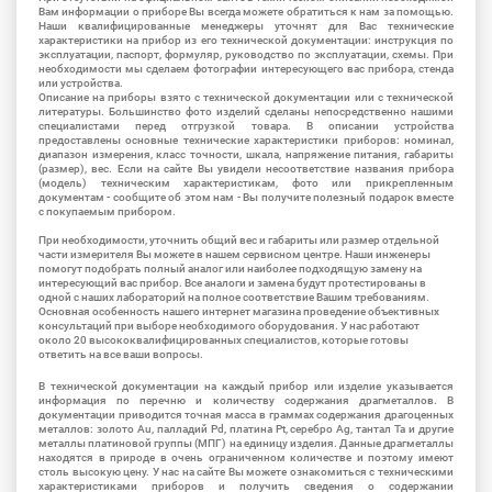
Вам информации о приборе Вы всегда можете обратиться к нам за помощью.
Наши квалифицированные менеджеры уточнят для Вас технические
характеристики на прибор из его технической документации: инструкция по
эксплуатации, паспорт, формуляр, руководство по эксплуатации, схемы. При
необходимости мы сделаем фотографии интересующего вас прибора, стенда
или устройства.
Описание на приборы взято с технической документации или с технической
литературы. Большинство фото изделий сделаны непосредственно нашими
специалистами перед отгрузкой товара. В описании устройства
предоставлены основные технические характеристики приборов: номинал,
диапазон измерения, класс точности, шкала, напряжение питания, габариты
(размер), вес. Если на сайте Вы увидели несоответствие названия прибора
(модель) техническим характеристикам, фото или прикрепленным
документам - сообщите об этом нам - Вы получите полезный подарок вместе
с покупаемым прибором.
При необходимости, уточнить общий вес и габариты или размер отдельной
части измерителя Вы можете в нашем сервисном центре. Наши инженеры
помогут подобрать полный аналог или наиболее подходящую замену на
интересующий вас прибор. Все аналоги и замена будут протестированы в
одной с наших лабораторий на полное соответствие Вашим требованиям.
Основная особенность нашего интернет магазина проведение объективных
консультаций при выборе необходимого оборудования. У нас работают
около 20 высококвалифицированных специалистов, которые готовы
ответить на все ваши вопросы.
В технической документации на каждый прибор или изделие указывается
информация по перечню и количеству содержания драгметаллов. В
документации приводится точная масса в граммах содержания драгоценных
металлов: золото Au, палладий Pd, платина Pt, серебро Ag, тантал Ta и другие
металлы платиновой группы (МПГ) на единицу изделия. Данные драгметаллы
находятся в природе в очень ограниченном количестве и поэтому имеют
столь высокую цену. У нас на сайте Вы можете ознакомиться с техническими
характеристиками приборов и получить сведения о содержании