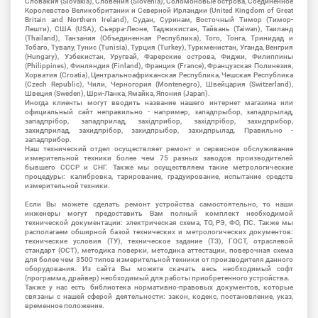
Словакия (Slovakia), Словения (Slovenia), Соломоновые острова, Соединенное
Королевство Великобритании и Северной Ирландии (United Kingdom of Great
Britain and Northern Ireland), Судан, Суринам, Восточный Тимор (Тимор-
Лешти), США (USA), Сьерра-Леоне, Таджикистан, Тайвань (Taiwan), Таиланд
(Thailand), Танзания (Объединенная Республика), Того, Тонга, Тринидад и
Тобаго, Тувалу, Тунис (Tunisia), Турция (Turkey), Туркменистан, Уганда, Венгрия
(Hungary), Узбекистан, Уругвай, Фарерские острова, Фиджи, Филиппины
(Philippines), Финляндия (Finland), Франция (France), Французская Полинезия,
Хорватия (Croatia), Центральноафриканская Республика, Чешская Республика
(Czech Republic), Чили, Черногория (Montenegro), Швейцария (Switzerland),
Швеция (Sweden), Шри-Ланка, Ямайка, Япония (Japan).
Иногда клиенты могут вводить название нашего интернет магазина или
официальный сайт неправильно - например, западпрыбор, западпрылад,
западпрібор, западприлад, західприбор, західпрібор, захидприбор,
захидприлад, захидпрібор, захидпрыбор, захидпрылад. Правильно -
западприбор.
Наш технический отдел осуществляет ремонт и сервисное обслуживание
измерительной техники более чем 75 разных заводов производителей
бывшего СССР и СНГ. Также мы осуществляем такие метрологические
процедуры: калибровка, тарирование, градуирование, испытание средств
измерительной техники.
Если Вы можете сделать ремонт устройства самостоятельно, то наши
инженеры могут предоставить Вам полный комплект необходимой
технической документации: электрическая схема, ТО, РЭ, ФО, ПС. Также мы
располагаем обширной базой технических и метрологических документов:
технические условия (ТУ), техническое задание (ТЗ), ГОСТ, отраслевой
стандарт (ОСТ), методика поверки, методика аттестации, поверочная схема
для более чем 3500 типов измерительной техники от производителя данного
оборудования. Из сайта Вы можете скачать весь необходимый софт
(программа, драйвер) необходимый для работы приобретенного устройства.
Также у нас есть библиотека нормативно-правовых документов, которые
связаны с нашей сферой деятельности: закон, кодекс, постановление, указ,
временное положение.