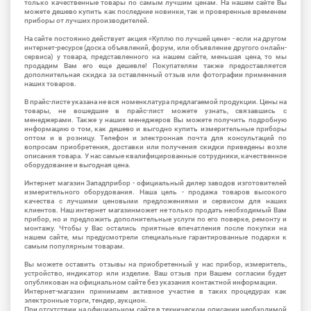
только качественные товары по самым лучшим ценам. На нашем сайте Вы
можете дешево купить как последние новинки, так и проверенные временем
приборы от лучших производителей.
На сайте постоянно действует акция «Куплю по лучшей цене» - если на другом
интернет-ресурсе (доска объявлений, форум, или объявление другого онлайн-
сервиса) у товара, представленного на нашем сайте, меньшая цена, то мы
продадим Вам его еще дешевле! Покупателям также предоставляется
дополнительная скидка за оставленный отзыв или фотографии применения
наших товаров.
В прайс-листе указана не вся номенклатура предлагаемой продукции. Цены на
товары, не вошедшие в прайс-лист можете узнать, связавшись с
менеджерами. Также у наших менеджеров Вы можете получить подробную
информацию о том, как дешево и выгодно купить измерительные приборы
оптом и в розницу. Телефон и электронная почта для консультаций по
вопросам приобретения, доставки или получения скидки приведены возле
описания товара. У нас самые квалифицированные сотрудники, качественное
оборудование и выгодная цена.
Интернет магазин Западприбор - официальный дилер заводов изготовителей
измерительного оборудования. Наша цель - продажа товаров высокого
качества с лучшими ценовыми предложениями и сервисом для наших
клиентов. Наш интернет магазинможет не только продать необходимый Вам
прибор, но и предложить дополнительные услуги по его поверке, ремонту и
монтажу. Чтобы у Вас остались приятные впечатления после покупки на
нашем сайте, мы предусмотрели специальные гарантированные подарки к
самым популярным товарам.
Вы можете оставить отзывы на приобретенный у нас прибор, измеритель,
устройство, индикатор или изделие. Ваш отзыв при Вашем согласии будет
опубликован на официальном сайте без указания контактной информации.
Интернет-магазин принимаем активное участие в таких процедурах как
электронные торги, тендер, аукцион.
При отсутствии на официальном сайте в техническом описании необходимой