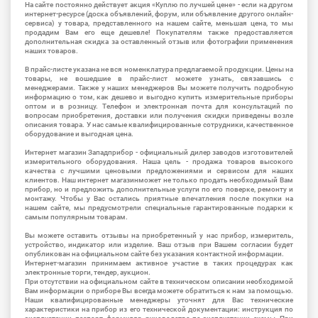
На сайте постоянно действует акция «Куплю по лучшей цене» - если на другом
интернет-ресурсе (доска объявлений, форум, или объявление другого онлайн-
сервиса) у товара, представленного на нашем сайте, меньшая цена, то мы
продадим Вам его еще дешевле! Покупателям также предоставляется
дополнительная скидка за оставленный отзыв или фотографии применения
наших товаров.
В прайс-листе указана не вся номенклатура предлагаемой продукции. Цены на
товары, не вошедшие в прайс-лист можете узнать, связавшись с
менеджерами. Также у наших менеджеров Вы можете получить подробную
информацию о том, как дешево и выгодно купить измерительные приборы
оптом и в розницу. Телефон и электронная почта для консультаций по
вопросам приобретения, доставки или получения скидки приведены возле
описания товара. У нас самые квалифицированные сотрудники, качественное
оборудование и выгодная цена.
Интернет магазин Западприбор - официальный дилер заводов изготовителей
измерительного оборудования. Наша цель - продажа товаров высокого
качества с лучшими ценовыми предложениями и сервисом для наших
клиентов. Наш интернет магазинможет не только продать необходимый Вам
прибор, но и предложить дополнительные услуги по его поверке, ремонту и
монтажу. Чтобы у Вас остались приятные впечатления после покупки на
нашем сайте, мы предусмотрели специальные гарантированные подарки к
самым популярным товарам.
Вы можете оставить отзывы на приобретенный у нас прибор, измеритель,
устройство, индикатор или изделие. Ваш отзыв при Вашем согласии будет
опубликован на официальном сайте без указания контактной информации.
Интернет-магазин принимаем активное участие в таких процедурах как
электронные торги, тендер, аукцион.
При отсутствии на официальном сайте в техническом описании необходимой
Вам информации о приборе Вы всегда можете обратиться к нам за помощью.
Наши квалифицированные менеджеры уточнят для Вас технические
характеристики на прибор из его технической документации: инструкция по