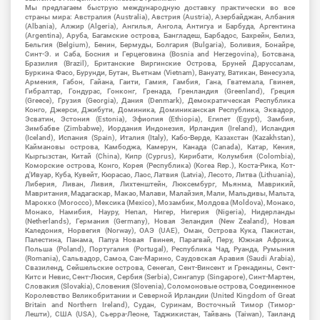
Мы предлагаем быструю международную доставку практически во все
страны мира: Австралия (Australia), Австрия (Austria), Азербайджан, Албания
(Albania), Алжир (Algeria), Ангилья, Ангола, Антигуа и Барбуда, Аргентина
(Argentina), Аруба, Багамские острова, Бангладеш, Барбадос, Бахрейн, Белиз,
Бельгия (Belgium), Бенин, Бермуды, Болгария (Bulgaria), Боливия, Бонайре,
Синт-Э. и Саба, Босния и Герцеговина (Bosnia and Herzegovina), Ботсвана,
Бразилия (Brazil), Британские Виргинские Острова, Бруней Даруссалам,
Буркина Фасо, Бурунди, Бутан, Вьетнам (Vietnam), Вануату, Ватикан, Венесуэла,
Армения, Габон, Гайана, Гаити, Гамия, Гамбия, Гана, Гватемала, Гвинея,
Гибралтар, Гондурас, Гонконг, Гренада, Гренландия (Greenland), Греция
(Greece), Грузия (Georgia), Дания (Denmark), Демократическая Республика
Конго, Джерси, Джибути, Доминика, Доминиканская Республика, Эквадор,
Эсватин, Эстония (Estonia), Эфиопия (Ethiopia), Египет (Egypt), Замбия,
Зимбабве (Zimbabwe), Иордания Индонезия, Ирландия (Ireland), Исландия
(Iceland), Испания (Spain), Италия (Italy), Кабо-Верде, Казахстан (Kazakhstan),
Каймановы острова, Камбоджа, Камерун, Канада (Canada), Катар, Кения,
Кыргызстан, Китай (China), Кипр (Cyprus), Кирибати, Колумбия (Colombia),
Коморские острова, Конго, Корея (Республика) (Korea Rep.), Коста-Рика, Кот-
д'Ивуар, Куба, Кувейт, Кюрасао, Лаос, Латвия (Latvia), Лесото, Литва (Lithuania),
Либерия, Ливан, Ливия, Лихтенштейн, Люксембург, Мьянма, Маврикий,
Мавритания, Мадагаскар, Макао, Малави, Малайзия, Мали, Мальдивы, Мальта,
Марокко (Morocco), Мексика (Mexico), Мозамбик, Молдова (Moldova), Монако,
Монако, Намибия, Науру, Непал, Нигер, Нигерия (Nigeria), Нидерланды
(Netherlands), Германия (Germany), Новая Зеландия (New Zealand), Новая
Каледония, Норвегия (Norway), ОАЭ (UAE), Оман, Острова Кука, Пакистан,
Палестина, Панама, Папуа Новая Гвинея, Парагвай, Перу, Южная Африка,
Польша (Poland), Португалия (Portugal), Республика Чад, Руанда, Румыния
(Romania), Сальвадор, Самоа, Сан-Марино, Саудовская Аравия (Saudi Arabia),
Свазиленд, Сейшельские острова, Сенегал, Сент-Винсент и Гренадины, Сент-
Китс и Невис, Сент-Люсия, Сербия (Serbia), Сингапур (Singapore), Синт-Мартен,
Словакия (Slovakia), Словения (Slovenia), Соломоновые острова, Соединенное
Королевство Великобритании и Северной Ирландии (United Kingdom of Great
Britain and Northern Ireland), Судан, Суринам, Восточный Тимор (Тимор-
Лешти), США (USA), Сьерра-Леоне, Таджикистан, Тайвань (Taiwan), Таиланд