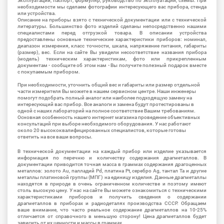
эксплуатации, паспорт, формуляр, руководство по эксплуатации, схемы. При
необходимости мы сделаем фотографии интересующего вас прибора, стенда
или устройства.
Описание на приборы взято с технической документации или с технической
литературы. Большинство фото изделий сделаны непосредственно нашими
специалистами перед отгрузкой товара. В описании устройства
предоставлены основные технические характеристики приборов: номинал,
диапазон измерения, класс точности, шкала, напряжение питания, габариты
(размер), вес. Если на сайте Вы увидели несоответствие названия прибора
(модель) техническим характеристикам, фото или прикрепленным
документам - сообщите об этом нам - Вы получите полезный подарок вместе
с покупаемым прибором.
При необходимости, уточнить общий вес и габариты или размер отдельной
части измерителя Вы можете в нашем сервисном центре. Наши инженеры
помогут подобрать полный аналог или наиболее подходящую замену на
интересующий вас прибор. Все аналоги и замена будут протестированы в
одной с наших лабораторий на полное соответствие Вашим требованиям.
Основная особенность нашего интернет магазина проведение объективных
консультаций при выборе необходимого оборудования. У нас работают
около 20 высококвалифицированных специалистов, которые готовы
ответить на все ваши вопросы.
В технической документации на каждый прибор или изделие указывается
информация по перечню и количеству содержания драгметаллов. В
документации приводится точная масса в граммах содержания драгоценных
металлов: золото Au, палладий Pd, платина Pt, серебро Ag, тантал Ta и другие
металлы платиновой группы (МПГ) на единицу изделия. Данные драгметаллы
находятся в природе в очень ограниченном количестве и поэтому имеют
столь высокую цену. У нас на сайте Вы можете ознакомиться с техническими
характеристиками приборов и получить сведения о содержании
драгметаллов в приборах и радиодеталях производства СССР. Обращаем
ваше внимание, что часто реальное содержание драгметаллов на 10-25%
отличается от справочного в меньшую сторону! Цена драгметаллов будет
зависить от их ценности и массы в граммах.