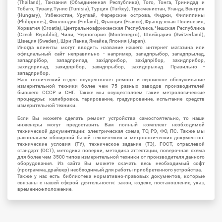
(Thailand), Танзания (Объединенная Республика), Того, Тонга, Тринидад и
Тобаго, Тувалу, Тунис (Tunisia), Турция (Turkey), Туркменистан, Уганда, Венгрия
(Hungary), Узбекистан, Уругвай, Фарерские острова, Фиджи, Филиппины
(Philippines), Финляндия (Finland), Франция (France), Французская Полинезия,
Хорватия (Croatia), Центральноафриканская Республика, Чешская Республика
(Czech Republic), Чили, Черногория (Montenegro), Швейцария (Switzerland),
Швеция (Sweden), Шри-Ланка, Ямайка, Япония (Japan).
Иногда клиенты могут вводить название нашего интернет магазина или
официальный сайт неправильно - например, западпрыбор, западпрылад,
западпрібор, западприлад, західприбор, західпрібор, захидприбор,
захидприлад, захидпрібор, захидпрыбор, захидпрылад. Правильно -
западприбор.
Наш технический отдел осуществляет ремонт и сервисное обслуживание
измерительной техники более чем 75 разных заводов производителей
бывшего СССР и СНГ. Также мы осуществляем такие метрологические
процедуры: калибровка, тарирование, градуирование, испытание средств
измерительной техники.
Если Вы можете сделать ремонт устройства самостоятельно, то наши
инженеры могут предоставить Вам полный комплект необходимой
технической документации: электрическая схема, ТО, РЭ, ФО, ПС. Также мы
располагаем обширной базой технических и метрологических документов:
технические условия (ТУ), техническое задание (ТЗ), ГОСТ, отраслевой
стандарт (ОСТ), методика поверки, методика аттестации, поверочная схема
для более чем 3500 типов измерительной техники от производителя данного
оборудования. Из сайта Вы можете скачать весь необходимый софт
(программа, драйвер) необходимый для работы приобретенного устройства.
Также у нас есть библиотека нормативно-правовых документов, которые
связаны с нашей сферой деятельности: закон, кодекс, постановление, указ,
временное положение.