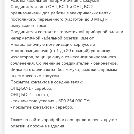
Розетка кабельная негерметичная с кожухом
Соединители типа ОНЦ-БС-1 и ОНЦ-БС-2
nредназначены для работы в электрических цепях
постоянного, переменного (частотой до 3 МГц) и
импульсного токов.
Соединители состоят из герметичной приборной вилки и
негерметичной кабельной розетки, имеют
многошпоночную поляризацию корпусов и
многопозиционную (от 1 до 20 позиций) установку
изоляторов, защищающую от несанкционированного
сочленения. Сочленение соединителей - байонетное.
Вилки изготавливаются без кожуха, розетки с прямым
пластмассовым кожухом.
Покрытие контактов в соединителях:
ОНЦ-БС-1 - серебро,
ОНЦ-БС-2 - золото;
- технические условия - бР0.364.030 ТУ;
- покрытие контактов - серебро.
Также на сайте zapadpribor.com представлены другие
розетки
и похожие изделия.