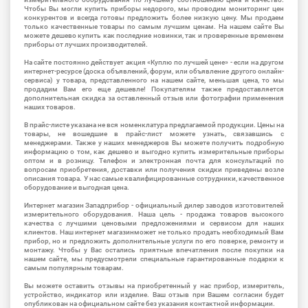
Чтобы Вы могли купить приборы недорого, мы проводим мониторинг цен
конкурентов и всегда готовы предложить более низкую цену. Мы продаем
только качественные товары по самым лучшим ценам. На нашем сайте Вы
можете дешево купить как последние новинки, так и проверенные временем
приборы от лучших производителей.
На сайте постоянно действует акция «Куплю по лучшей цене» - если на другом
интернет-ресурсе (доска объявлений, форум, или объявление другого онлайн-
сервиса) у товара, представленного на нашем сайте, меньшая цена, то мы
продадим Вам его еще дешевле! Покупателям также предоставляется
дополнительная скидка за оставленный отзыв или фотографии применения
наших товаров.
В прайс-листе указана не вся номенклатура предлагаемой продукции. Цены на
товары, не вошедшие в прайс-лист можете узнать, связавшись с
менеджерами. Также у наших менеджеров Вы можете получить подробную
информацию о том, как дешево и выгодно купить измерительные приборы
оптом и в розницу. Телефон и электронная почта для консультаций по
вопросам приобретения, доставки или получения скидки приведены возле
описания товара. У нас самые квалифицированные сотрудники, качественное
оборудование и выгодная цена.
Интернет магазин Западприбор - официальный дилер заводов изготовителей
измерительного оборудования. Наша цель - продажа товаров высокого
качества с лучшими ценовыми предложениями и сервисом для наших
клиентов. Наш интернет магазинможет не только продать необходимый Вам
прибор, но и предложить дополнительные услуги по его поверке, ремонту и
монтажу. Чтобы у Вас остались приятные впечатления после покупки на
нашем сайте, мы предусмотрели специальные гарантированные подарки к
самым популярным товарам.
Вы можете оставить отзывы на приобретенный у нас прибор, измеритель,
устройство, индикатор или изделие. Ваш отзыв при Вашем согласии будет
опубликован на официальном сайте без указания контактной информации.