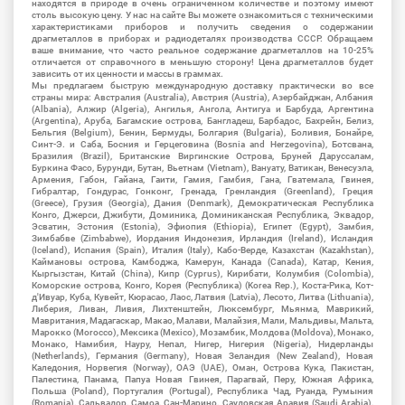
находятся в природе в очень ограниченном количестве и поэтому имеют
столь высокую цену. У нас на сайте Вы можете ознакомиться с техническими
характеристиками приборов и получить сведения о содержании
драгметаллов в приборах и радиодеталях производства СССР. Обращаем
ваше внимание, что часто реальное содержание драгметаллов на 10-25%
отличается от справочного в меньшую сторону! Цена драгметаллов будет
зависить от их ценности и массы в граммах.
Мы предлагаем быструю международную доставку практически во все
страны мира: Австралия (Australia), Австрия (Austria), Азербайджан, Албания
(Albania), Алжир (Algeria), Ангилья, Ангола, Антигуа и Барбуда, Аргентина
(Argentina), Аруба, Багамские острова, Бангладеш, Барбадос, Бахрейн, Белиз,
Бельгия (Belgium), Бенин, Бермуды, Болгария (Bulgaria), Боливия, Бонайре,
Синт-Э. и Саба, Босния и Герцеговина (Bosnia and Herzegovina), Ботсвана,
Бразилия (Brazil), Британские Виргинские Острова, Бруней Даруссалам,
Буркина Фасо, Бурунди, Бутан, Вьетнам (Vietnam), Вануату, Ватикан, Венесуэла,
Армения, Габон, Гайана, Гаити, Гамия, Гамбия, Гана, Гватемала, Гвинея,
Гибралтар, Гондурас, Гонконг, Гренада, Гренландия (Greenland), Греция
(Greece), Грузия (Georgia), Дания (Denmark), Демократическая Республика
Конго, Джерси, Джибути, Доминика, Доминиканская Республика, Эквадор,
Эсватин, Эстония (Estonia), Эфиопия (Ethiopia), Египет (Egypt), Замбия,
Зимбабве (Zimbabwe), Иордания Индонезия, Ирландия (Ireland), Исландия
(Iceland), Испания (Spain), Италия (Italy), Кабо-Верде, Казахстан (Kazakhstan),
Каймановы острова, Камбоджа, Камерун, Канада (Canada), Катар, Кения,
Кыргызстан, Китай (China), Кипр (Cyprus), Кирибати, Колумбия (Colombia),
Коморские острова, Конго, Корея (Республика) (Korea Rep.), Коста-Рика, Кот-
д'Ивуар, Куба, Кувейт, Кюрасао, Лаос, Латвия (Latvia), Лесото, Литва (Lithuania),
Либерия, Ливан, Ливия, Лихтенштейн, Люксембург, Мьянма, Маврикий,
Мавритания, Мадагаскар, Макао, Малави, Малайзия, Мали, Мальдивы, Мальта,
Марокко (Morocco), Мексика (Mexico), Мозамбик, Молдова (Moldova), Монако,
Монако, Намибия, Науру, Непал, Нигер, Нигерия (Nigeria), Нидерланды
(Netherlands), Германия (Germany), Новая Зеландия (New Zealand), Новая
Каледония, Норвегия (Norway), ОАЭ (UAE), Оман, Острова Кука, Пакистан,
Палестина, Панама, Папуа Новая Гвинея, Парагвай, Перу, Южная Африка,
Польша (Poland), Португалия (Portugal), Республика Чад, Руанда, Румыния
(Romania), Сальвадор, Самоа, Сан-Марино, Саудовская Аравия (Saudi Arabia),