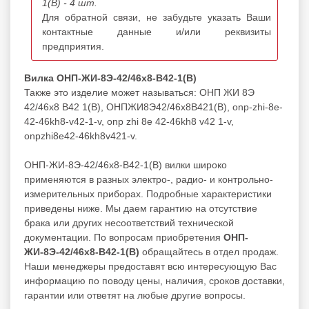
1(В) - 4 шт.
Для обратной связи, не забудьте указать Ваши
контактные данные и/или реквизиты
предприятия.
Вилка ОНП-ЖИ-8Э-42/46х8-В42-1(В)
Также это изделие может называться: ОНП ЖИ 8Э
42/46х8 В42 1(В), ОНПЖИ8Э42/46х8В421(В), onp-zhi-8e-
42-46kh8-v42-1-v, onp zhi 8e 42-46kh8 v42 1-v,
onpzhi8e42-46kh8v421-v.
ОНП-ЖИ-8Э-42/46х8-В42-1(В) вилки широко
применяются в разных электро-, радио- и контрольно-
измерительных приборах. Подробные характеристики
приведены ниже. Мы даем гарантию на отсутствие
брака или других несоответствий технической
документации. По вопросам приобретения
ОНП-
ЖИ-8Э-42/46х8-В42-1(В)
обращайтесь в отдел продаж.
Наши менеджеры предоставят всю интересующую Вас
информацию по поводу цены, наличия, сроков доставки,
гарантии или ответят на любые другие вопросы.