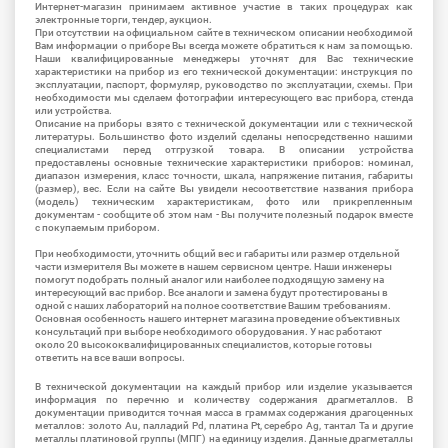
Интернет-магазин принимаем активное участие в таких процедурах как
электронные торги, тендер, аукцион.
При отсутствии на официальном сайте в техническом описании необходимой
Вам информации о приборе Вы всегда можете обратиться к нам за помощью.
Наши квалифицированные менеджеры уточнят для Вас технические
характеристики на прибор из его технической документации: инструкция по
эксплуатации, паспорт, формуляр, руководство по эксплуатации, схемы. При
необходимости мы сделаем фотографии интересующего вас прибора, стенда
или устройства.
Описание на приборы взято с технической документации или с технической
литературы. Большинство фото изделий сделаны непосредственно нашими
специалистами перед отгрузкой товара. В описании устройства
предоставлены основные технические характеристики приборов: номинал,
диапазон измерения, класс точности, шкала, напряжение питания, габариты
(размер), вес. Если на сайте Вы увидели несоответствие названия прибора
(модель) техническим характеристикам, фото или прикрепленным
документам - сообщите об этом нам - Вы получите полезный подарок вместе
с покупаемым прибором.
При необходимости, уточнить общий вес и габариты или размер отдельной
части измерителя Вы можете в нашем сервисном центре. Наши инженеры
помогут подобрать полный аналог или наиболее подходящую замену на
интересующий вас прибор. Все аналоги и замена будут протестированы в
одной с наших лабораторий на полное соответствие Вашим требованиям.
Основная особенность нашего интернет магазина проведение объективных
консультаций при выборе необходимого оборудования. У нас работают
около 20 высококвалифицированных специалистов, которые готовы
ответить на все ваши вопросы.
В технической документации на каждый прибор или изделие указывается
информация по перечню и количеству содержания драгметаллов. В
документации приводится точная масса в граммах содержания драгоценных
металлов: золото Au, палладий Pd, платина Pt, серебро Ag, тантал Ta и другие
металлы платиновой группы (МПГ) на единицу изделия. Данные драгметаллы