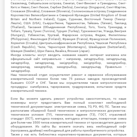
Свазиленд, Сейшельские острова, Сенегал, Сент-Винсент и Гренадины, Сент-
Китс и Невис, Сент-Люсия, Сербия (Serbia), Сингапур (Singapore), Синт-Мартен,
Словакия (Slovakia), Словения (Slovenia), Соломоновые острова, Соединенное
Королевство Великобритании и Северной Ирландии (United Kingdom of Great
Britain and Northern Ireland), Судан, Суринам, Восточный Тимор (Тимор-
Лешти), США (USA), Сьерра-Леоне, Таджикистан, Тайвань (Taiwan), Таиланд
(Thailand), Танзания (Объединенная Республика), Того, Тонга, Тринидад и
Тобаго, Тувалу, Тунис (Tunisia), Турция (Turkey), Туркменистан, Уганда, Венгрия
(Hungary), Узбекистан, Уругвай, Фарерские острова, Фиджи, Филиппины
(Philippines), Финляндия (Finland), Франция (France), Французская Полинезия,
Хорватия (Croatia), Центральноафриканская Республика, Чешская Республика
(Czech Republic), Чили, Черногория (Montenegro), Швейцария (Switzerland),
Швеция (Sweden), Шри-Ланка, Ямайка, Япония (Japan).
Иногда клиенты могут вводить название нашего интернет магазина или
официальный сайт неправильно - например, западпрыбор, западпрылад,
западпрібор, западприлад, західприбор, західпрібор, захидприбор,
захидприлад, захидпрібор, захидпрыбор, захидпрылад. Правильно -
западприбор.
Наш технический отдел осуществляет ремонт и сервисное обслуживание
измерительной техники более чем 75 разных заводов производителей
бывшего СССР и СНГ. Также мы осуществляем такие метрологические
процедуры: калибровка, тарирование, градуирование, испытание средств
измерительной техники.
Если Вы можете сделать ремонт устройства самостоятельно, то наши
инженеры могут предоставить Вам полный комплект необходимой
технической документации: электрическая схема, ТО, РЭ, ФО, ПС. Также мы
располагаем обширной базой технических и метрологических документов:
технические условия (ТУ), техническое задание (ТЗ), ГОСТ, отраслевой
стандарт (ОСТ), методика поверки, методика аттестации, поверочная схема
для более чем 3500 типов измерительной техники от производителя данного
оборудования. Из сайта Вы можете скачать весь необходимый софт
(программа, драйвер) необходимый для работы приобретенного устройства.
Также у нас есть библиотека нормативно-правовых документов, которые