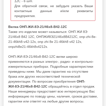
12С - 6 шт.
Для обратной связи, не забудьте указать Ваши
контактные данные и/или реквизиты
предприятия.
Вилка ОНП-ЖИ-8Э-21/46х8-В42-12С
Также это изделие может называться: ОНП ЖИ 8Э
21/46х8 В42 12С, ОНПЖИ8Э21/46х8В4212С, onp-zhi-8e-
21-46kh8-v42-12s, onp zhi 8e 21-46kh8 v42 12s,
onpzhi8e21-46kh8v4212s.
ОНП-ЖИ-8Э-21/46х8-В42-12С вилки широко
применяются в разных электро-, радио- и контрольно-
измерительных приборах. Подробные характеристики
приведены ниже. Мы даем гарантию на отсутствие
брака или других несоответствий технической
документации. По вопросам приобретения
ОНП-
ЖИ-8Э-21/46х8-В42-12С
обращайтесь в отдел продаж.
Наши менеджеры предоставят всю интересующую Вас
информацию по поводу цены, наличия, сроков доставки,
гарантии или ответят на любые другие вопросы.