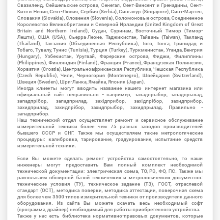
Свазиленд, Сейшельские острова, Сенегал, Сент-Винсент и Гренадины, Сент-
Китс и Невис, Сент-Люсия, Сербия (Serbia), Сингапур (Singapore), Синт-Мартен,
Словакия (Slovakia), Словения (Slovenia), Соломоновые острова, Соединенное
Королевство Великобритании и Северной Ирландии (United Kingdom of Great
Britain and Northern Ireland), Судан, Суринам, Восточный Тимор (Тимор-
Лешти), США (USA), Сьерра-Леоне, Таджикистан, Тайвань (Taiwan), Таиланд
(Thailand), Танзания (Объединенная Республика), Того, Тонга, Тринидад и
Тобаго, Тувалу, Тунис (Tunisia), Турция (Turkey), Туркменистан, Уганда, Венгрия
(Hungary), Узбекистан, Уругвай, Фарерские острова, Фиджи, Филиппины
(Philippines), Финляндия (Finland), Франция (France), Французская Полинезия,
Хорватия (Croatia), Центральноафриканская Республика, Чешская Республика
(Czech Republic), Чили, Черногория (Montenegro), Швейцария (Switzerland),
Швеция (Sweden), Шри-Ланка, Ямайка, Япония (Japan).
Иногда клиенты могут вводить название нашего интернет магазина или
официальный сайт неправильно - например, западпрыбор, западпрылад,
западпрібор, западприлад, західприбор, західпрібор, захидприбор,
захидприлад, захидпрібор, захидпрыбор, захидпрылад. Правильно -
западприбор.
Наш технический отдел осуществляет ремонт и сервисное обслуживание
измерительной техники более чем 75 разных заводов производителей
бывшего СССР и СНГ. Также мы осуществляем такие метрологические
процедуры: калибровка, тарирование, градуирование, испытание средств
измерительной техники.
Если Вы можете сделать ремонт устройства самостоятельно, то наши
инженеры могут предоставить Вам полный комплект необходимой
технической документации: электрическая схема, ТО, РЭ, ФО, ПС. Также мы
располагаем обширной базой технических и метрологических документов:
технические условия (ТУ), техническое задание (ТЗ), ГОСТ, отраслевой
стандарт (ОСТ), методика поверки, методика аттестации, поверочная схема
для более чем 3500 типов измерительной техники от производителя данного
оборудования. Из сайта Вы можете скачать весь необходимый софт
(программа, драйвер) необходимый для работы приобретенного устройства.
Также у нас есть библиотека нормативно-правовых документов, которые