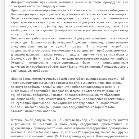
Интернет-магазин принимаем активное участие в таких процедурах как
электронные торги, тендер, аукцион.
При отсутствии на официальном сайте в техническом описании необходимой
Вам информации о приборе Вы всегда можете обратиться к нам за помощью.
Наши квалифицированные менеджеры уточнят для Вас технические
характеристики на прибор из его технической документации: инструкция по
эксплуатации, паспорт, формуляр, руководство по эксплуатации, схемы. При
необходимости мы сделаем фотографии интересующего вас прибора, стенда
или устройства.
Описание на приборы взято с технической документации или с технической
литературы. Большинство фото изделий сделаны непосредственно нашими
специалистами перед отгрузкой товара. В описании устройства
предоставлены основные технические характеристики приборов: номинал,
диапазон измерения, класс точности, шкала, напряжение питания, габариты
(размер), вес. Если на сайте Вы увидели несоответствие названия прибора
(модель) техническим характеристикам, фото или прикрепленным
документам - сообщите об этом нам - Вы получите полезный подарок вместе
с покупаемым прибором.
При необходимости, уточнить общий вес и габариты или размер отдельной
части измерителя Вы можете в нашем сервисном центре. Наши инженеры
помогут подобрать полный аналог или наиболее подходящую замену на
интересующий вас прибор. Все аналоги и замена будут протестированы в
одной с наших лабораторий на полное соответствие Вашим требованиям.
Основная особенность нашего интернет магазина проведение объективных
консультаций при выборе необходимого оборудования. У нас работают
около 20 высококвалифицированных специалистов, которые готовы
ответить на все ваши вопросы.
В технической документации на каждый прибор или изделие указывается
информация по перечню и количеству содержания драгметаллов. В
документации приводится точная масса в граммах содержания драгоценных
металлов: золото Au, палладий Pd, платина Pt, серебро Ag, тантал Ta и другие
металлы платиновой группы (МПГ) на единицу изделия. Данные драгметаллы