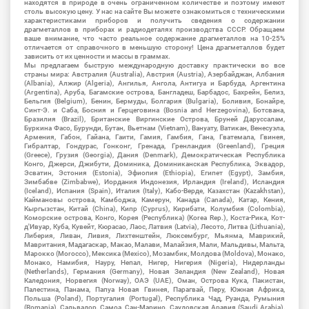
находятся в природе в очень ограниченном количестве и поэтому имеют
столь высокую цену. У нас на сайте Вы можете ознакомиться с техническими
характеристиками приборов и получить сведения о содержании
драгметаллов в приборах и радиодеталях производства СССР. Обращаем
ваше внимание, что часто реальное содержание драгметаллов на 10-25%
отличается от справочного в меньшую сторону! Цена драгметаллов будет
зависить от их ценности и массы в граммах.
Мы предлагаем быструю международную доставку практически во все
страны мира: Австралия (Australia), Австрия (Austria), Азербайджан, Албания
(Albania), Алжир (Algeria), Ангилья, Ангола, Антигуа и Барбуда, Аргентина
(Argentina), Аруба, Багамские острова, Бангладеш, Барбадос, Бахрейн, Белиз,
Бельгия (Belgium), Бенин, Бермуды, Болгария (Bulgaria), Боливия, Бонайре,
Синт-Э. и Саба, Босния и Герцеговина (Bosnia and Herzegovina), Ботсвана,
Бразилия (Brazil), Британские Виргинские Острова, Бруней Даруссалам,
Буркина Фасо, Бурунди, Бутан, Вьетнам (Vietnam), Вануату, Ватикан, Венесуэла,
Армения, Габон, Гайана, Гаити, Гамия, Гамбия, Гана, Гватемала, Гвинея,
Гибралтар, Гондурас, Гонконг, Гренада, Гренландия (Greenland), Греция
(Greece), Грузия (Georgia), Дания (Denmark), Демократическая Республика
Конго, Джерси, Джибути, Доминика, Доминиканская Республика, Эквадор,
Эсватин, Эстония (Estonia), Эфиопия (Ethiopia), Египет (Egypt), Замбия,
Зимбабве (Zimbabwe), Иордания Индонезия, Ирландия (Ireland), Исландия
(Iceland), Испания (Spain), Италия (Italy), Кабо-Верде, Казахстан (Kazakhstan),
Каймановы острова, Камбоджа, Камерун, Канада (Canada), Катар, Кения,
Кыргызстан, Китай (China), Кипр (Cyprus), Кирибати, Колумбия (Colombia),
Коморские острова, Конго, Корея (Республика) (Korea Rep.), Коста-Рика, Кот-
д'Ивуар, Куба, Кувейт, Кюрасао, Лаос, Латвия (Latvia), Лесото, Литва (Lithuania),
Либерия, Ливан, Ливия, Лихтенштейн, Люксембург, Мьянма, Маврикий,
Мавритания, Мадагаскар, Макао, Малави, Малайзия, Мали, Мальдивы, Мальта,
Марокко (Morocco), Мексика (Mexico), Мозамбик, Молдова (Moldova), Монако,
Монако, Намибия, Науру, Непал, Нигер, Нигерия (Nigeria), Нидерланды
(Netherlands), Германия (Germany), Новая Зеландия (New Zealand), Новая
Каледония, Норвегия (Norway), ОАЭ (UAE), Оман, Острова Кука, Пакистан,
Палестина, Панама, Папуа Новая Гвинея, Парагвай, Перу, Южная Африка,
Польша (Poland), Португалия (Portugal), Республика Чад, Руанда, Румыния
(Romania), Сальвадор, Самоа, Сан-Марино, Саудовская Аравия (Saudi Arabia),