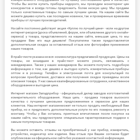
Чтобы Вы могли купить приборы недорого, мы проводим мониторинг цен
конкурентов и всегда готовы предложить более низкую цену. Мы продаем
только качественные товары по самым лучшим ценам. На нашем сайте Вы
можете дешево купить как последние новинки, так и проверенные временем
приборы от лучших производителей.
На сайте постоянно действует акция «Куплю по лучшей цене» - если на другом
интернет-ресурсе (доска объявлений, форум, или объявление другого онлайн-
сервиса) у товара, представленного на нашем сайте, меньшая цена, то мы
продадим Вам его еще дешевле! Покупателям также предоставляется
дополнительная скидка за оставленный отзыв или фотографии применения
наших товаров.
В прайс-листе указана не вся номенклатура предлагаемой продукции. Цены на
товары, не вошедшие в прайс-лист можете узнать, связавшись с
менеджерами. Также у наших менеджеров Вы можете получить подробную
информацию о том, как дешево и выгодно купить измерительные приборы
оптом и в розницу. Телефон и электронная почта для консультаций по
вопросам приобретения, доставки или получения скидки приведены возле
описания товара. У нас самые квалифицированные сотрудники, качественное
оборудование и выгодная цена.
Интернет магазин Западприбор - официальный дилер заводов изготовителей
измерительного оборудования. Наша цель - продажа товаров высокого
качества с лучшими ценовыми предложениями и сервисом для наших
клиентов. Наш интернет магазинможет не только продать необходимый Вам
прибор, но и предложить дополнительные услуги по его поверке, ремонту и
монтажу. Чтобы у Вас остались приятные впечатления после покупки на
нашем сайте, мы предусмотрели специальные гарантированные подарки к
самым популярным товарам.
Вы можете оставить отзывы на приобретенный у нас прибор, измеритель,
устройство, индикатор или изделие. Ваш отзыв при Вашем согласии будет
опубликован на официальном сайте без указания контактной информации.