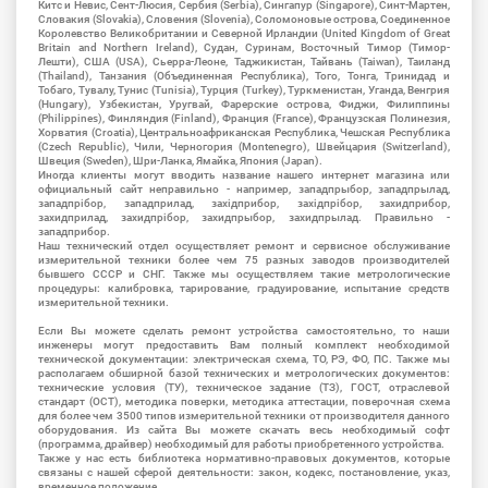
Китс и Невис, Сент-Люсия, Сербия (Serbia), Сингапур (Singapore), Синт-Мартен,
Словакия (Slovakia), Словения (Slovenia), Соломоновые острова, Соединенное
Королевство Великобритании и Северной Ирландии (United Kingdom of Great
Britain and Northern Ireland), Судан, Суринам, Восточный Тимор (Тимор-
Лешти), США (USA), Сьерра-Леоне, Таджикистан, Тайвань (Taiwan), Таиланд
(Thailand), Танзания (Объединенная Республика), Того, Тонга, Тринидад и
Тобаго, Тувалу, Тунис (Tunisia), Турция (Turkey), Туркменистан, Уганда, Венгрия
(Hungary), Узбекистан, Уругвай, Фарерские острова, Фиджи, Филиппины
(Philippines), Финляндия (Finland), Франция (France), Французская Полинезия,
Хорватия (Croatia), Центральноафриканская Республика, Чешская Республика
(Czech Republic), Чили, Черногория (Montenegro), Швейцария (Switzerland),
Швеция (Sweden), Шри-Ланка, Ямайка, Япония (Japan).
Иногда клиенты могут вводить название нашего интернет магазина или
официальный сайт неправильно - например, западпрыбор, западпрылад,
западпрібор, западприлад, західприбор, західпрібор, захидприбор,
захидприлад, захидпрібор, захидпрыбор, захидпрылад. Правильно -
западприбор.
Наш технический отдел осуществляет ремонт и сервисное обслуживание
измерительной техники более чем 75 разных заводов производителей
бывшего СССР и СНГ. Также мы осуществляем такие метрологические
процедуры: калибровка, тарирование, градуирование, испытание средств
измерительной техники.
Если Вы можете сделать ремонт устройства самостоятельно, то наши
инженеры могут предоставить Вам полный комплект необходимой
технической документации: электрическая схема, ТО, РЭ, ФО, ПС. Также мы
располагаем обширной базой технических и метрологических документов:
технические условия (ТУ), техническое задание (ТЗ), ГОСТ, отраслевой
стандарт (ОСТ), методика поверки, методика аттестации, поверочная схема
для более чем 3500 типов измерительной техники от производителя данного
оборудования. Из сайта Вы можете скачать весь необходимый софт
(программа, драйвер) необходимый для работы приобретенного устройства.
Также у нас есть библиотека нормативно-правовых документов, которые
связаны с нашей сферой деятельности: закон, кодекс, постановление, указ,
временное положение.