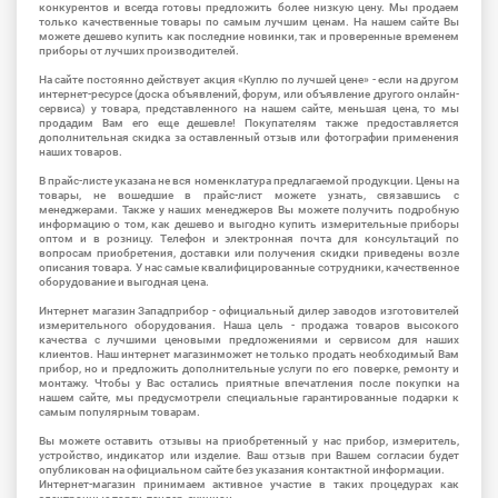
конкурентов и всегда готовы предложить более низкую цену. Мы продаем
только качественные товары по самым лучшим ценам. На нашем сайте Вы
можете дешево купить как последние новинки, так и проверенные временем
приборы от лучших производителей.
На сайте постоянно действует акция «Куплю по лучшей цене» - если на другом
интернет-ресурсе (доска объявлений, форум, или объявление другого онлайн-
сервиса) у товара, представленного на нашем сайте, меньшая цена, то мы
продадим Вам его еще дешевле! Покупателям также предоставляется
дополнительная скидка за оставленный отзыв или фотографии применения
наших товаров.
В прайс-листе указана не вся номенклатура предлагаемой продукции. Цены на
товары, не вошедшие в прайс-лист можете узнать, связавшись с
менеджерами. Также у наших менеджеров Вы можете получить подробную
информацию о том, как дешево и выгодно купить измерительные приборы
оптом и в розницу. Телефон и электронная почта для консультаций по
вопросам приобретения, доставки или получения скидки приведены возле
описания товара. У нас самые квалифицированные сотрудники, качественное
оборудование и выгодная цена.
Интернет магазин Западприбор - официальный дилер заводов изготовителей
измерительного оборудования. Наша цель - продажа товаров высокого
качества с лучшими ценовыми предложениями и сервисом для наших
клиентов. Наш интернет магазинможет не только продать необходимый Вам
прибор, но и предложить дополнительные услуги по его поверке, ремонту и
монтажу. Чтобы у Вас остались приятные впечатления после покупки на
нашем сайте, мы предусмотрели специальные гарантированные подарки к
самым популярным товарам.
Вы можете оставить отзывы на приобретенный у нас прибор, измеритель,
устройство, индикатор или изделие. Ваш отзыв при Вашем согласии будет
опубликован на официальном сайте без указания контактной информации.
Интернет-магазин принимаем активное участие в таких процедурах как