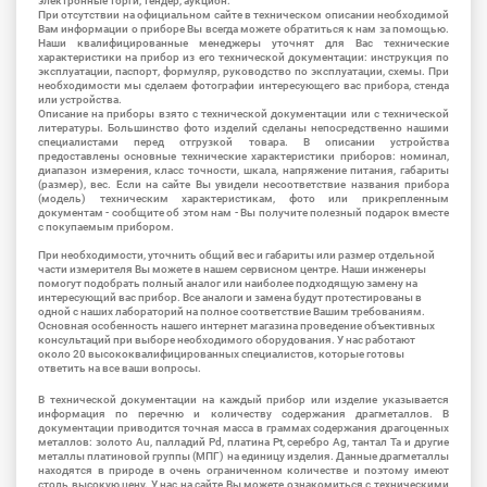
электронные торги, тендер, аукцион.
При отсутствии на официальном сайте в техническом описании необходимой
Вам информации о приборе Вы всегда можете обратиться к нам за помощью.
Наши квалифицированные менеджеры уточнят для Вас технические
характеристики на прибор из его технической документации: инструкция по
эксплуатации, паспорт, формуляр, руководство по эксплуатации, схемы. При
необходимости мы сделаем фотографии интересующего вас прибора, стенда
или устройства.
Описание на приборы взято с технической документации или с технической
литературы. Большинство фото изделий сделаны непосредственно нашими
специалистами перед отгрузкой товара. В описании устройства
предоставлены основные технические характеристики приборов: номинал,
диапазон измерения, класс точности, шкала, напряжение питания, габариты
(размер), вес. Если на сайте Вы увидели несоответствие названия прибора
(модель) техническим характеристикам, фото или прикрепленным
документам - сообщите об этом нам - Вы получите полезный подарок вместе
с покупаемым прибором.
При необходимости, уточнить общий вес и габариты или размер отдельной
части измерителя Вы можете в нашем сервисном центре. Наши инженеры
помогут подобрать полный аналог или наиболее подходящую замену на
интересующий вас прибор. Все аналоги и замена будут протестированы в
одной с наших лабораторий на полное соответствие Вашим требованиям.
Основная особенность нашего интернет магазина проведение объективных
консультаций при выборе необходимого оборудования. У нас работают
около 20 высококвалифицированных специалистов, которые готовы
ответить на все ваши вопросы.
В технической документации на каждый прибор или изделие указывается
информация по перечню и количеству содержания драгметаллов. В
документации приводится точная масса в граммах содержания драгоценных
металлов: золото Au, палладий Pd, платина Pt, серебро Ag, тантал Ta и другие
металлы платиновой группы (МПГ) на единицу изделия. Данные драгметаллы
находятся в природе в очень ограниченном количестве и поэтому имеют
столь высокую цену. У нас на сайте Вы можете ознакомиться с техническими