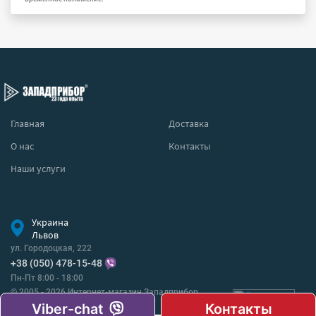
Главная
Доставка
О нас
Контакты
Наши услуги
Украина
Львов
ул. Городоцкая, 222
+38 (050) 478-15-48
Пн-Пт 8:00 - 18:00
© 2005 - 2026 Интернет-магазин Западприбор
Все права защищены.
Viber-chat
Контакты