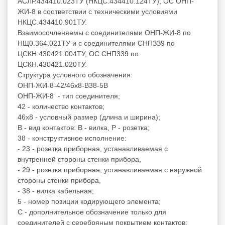
АСЛР.434410.023ТУ (НКЦС.434410.124ТУ), ОС ОНП-
ЖИ-8 в соответствии с техническими условиями
НКЦС.434410.901ТУ.
Взаимосочленяемы с соединителями ОНП-ЖИ-8 по
НЩ0.364.021ТУ и с соединителями СНПЗЗ9 по
ЦСКН.430421.004ТУ, ОС СНП339 по
ЦСКН.430421.020ТУ.
Структура условного обозначения:
ОНП-ЖИ-8-42/46х8-В38-5В
ОНП-ЖИ-8 - тип соединителя;
42 - количество контактов;
46х8 - условный размер (длина и ширина);
В - вид контактов: В - вилка, Р - розетка;
38 - конструктивное исполнение:
- 23 - розетка приборная, устанавливаемая с
внутренней стороны стенки прибора,
- 29 - розетка приборная, устанавливаемая с наружной
стороны стенки прибора,
- 38 - вилка кабельная;
5 - номер позиции кодирующего элемента;
С - дополнительное обозначение только для
соединителей с серебряным покрытием контактов;