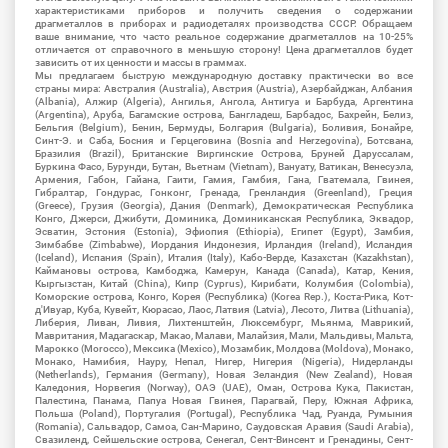
характеристиками приборов и получить сведения о содержании
драгметаллов в приборах и радиодеталях производства СССР. Обращаем
ваше внимание, что часто реальное содержание драгметаллов на 10-25%
отличается от справочного в меньшую сторону! Цена драгметаллов будет
зависить от их ценности и массы в граммах.
Мы предлагаем быструю международную доставку практически во все
страны мира: Австралия (Australia), Австрия (Austria), Азербайджан, Албания
(Albania), Алжир (Algeria), Ангилья, Ангола, Антигуа и Барбуда, Аргентина
(Argentina), Аруба, Багамские острова, Бангладеш, Барбадос, Бахрейн, Белиз,
Бельгия (Belgium), Бенин, Бермуды, Болгария (Bulgaria), Боливия, Бонайре,
Синт-Э. и Саба, Босния и Герцеговина (Bosnia and Herzegovina), Ботсвана,
Бразилия (Brazil), Британские Виргинские Острова, Бруней Даруссалам,
Буркина Фасо, Бурунди, Бутан, Вьетнам (Vietnam), Вануату, Ватикан, Венесуэла,
Армения, Габон, Гайана, Гаити, Гамия, Гамбия, Гана, Гватемала, Гвинея,
Гибралтар, Гондурас, Гонконг, Гренада, Гренландия (Greenland), Греция
(Greece), Грузия (Georgia), Дания (Denmark), Демократическая Республика
Конго, Джерси, Джибути, Доминика, Доминиканская Республика, Эквадор,
Эсватин, Эстония (Estonia), Эфиопия (Ethiopia), Египет (Egypt), Замбия,
Зимбабве (Zimbabwe), Иордания Индонезия, Ирландия (Ireland), Исландия
(Iceland), Испания (Spain), Италия (Italy), Кабо-Верде, Казахстан (Kazakhstan),
Каймановы острова, Камбоджа, Камерун, Канада (Canada), Катар, Кения,
Кыргызстан, Китай (China), Кипр (Cyprus), Кирибати, Колумбия (Colombia),
Коморские острова, Конго, Корея (Республика) (Korea Rep.), Коста-Рика, Кот-
д'Ивуар, Куба, Кувейт, Кюрасао, Лаос, Латвия (Latvia), Лесото, Литва (Lithuania),
Либерия, Ливан, Ливия, Лихтенштейн, Люксембург, Мьянма, Маврикий,
Мавритания, Мадагаскар, Макао, Малави, Малайзия, Мали, Мальдивы, Мальта,
Марокко (Morocco), Мексика (Mexico), Мозамбик, Молдова (Moldova), Монако,
Монако, Намибия, Науру, Непал, Нигер, Нигерия (Nigeria), Нидерланды
(Netherlands), Германия (Germany), Новая Зеландия (New Zealand), Новая
Каледония, Норвегия (Norway), ОАЭ (UAE), Оман, Острова Кука, Пакистан,
Палестина, Панама, Папуа Новая Гвинея, Парагвай, Перу, Южная Африка,
Польша (Poland), Португалия (Portugal), Республика Чад, Руанда, Румыния
(Romania), Сальвадор, Самоа, Сан-Марино, Саудовская Аравия (Saudi Arabia),
Свазиленд, Сейшельские острова, Сенегал, Сент-Винсент и Гренадины, Сент-