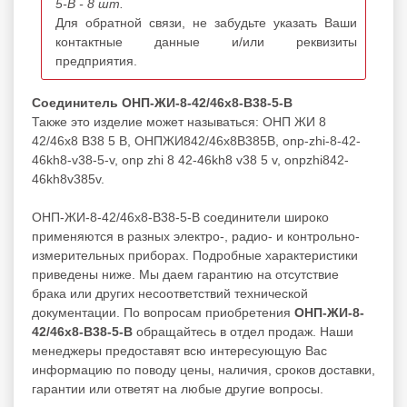
5-В - 8 шт.
Для обратной связи, не забудьте указать Ваши
контактные данные и/или реквизиты
предприятия.
Соединитель ОНП-ЖИ-8-42/46х8-В38-5-В
Также это изделие может называться: ОНП ЖИ 8
42/46х8 В38 5 В, ОНПЖИ842/46х8В385В, onp-zhi-8-42-
46kh8-v38-5-v, onp zhi 8 42-46kh8 v38 5 v, onpzhi842-
46kh8v385v.
ОНП-ЖИ-8-42/46х8-В38-5-В соединители широко
применяются в разных электро-, радио- и контрольно-
измерительных приборах. Подробные характеристики
приведены ниже. Мы даем гарантию на отсутствие
брака или других несоответствий технической
документации. По вопросам приобретения
ОНП-ЖИ-8-
42/46х8-В38-5-В
обращайтесь в отдел продаж. Наши
менеджеры предоставят всю интересующую Вас
информацию по поводу цены, наличия, сроков доставки,
гарантии или ответят на любые другие вопросы.