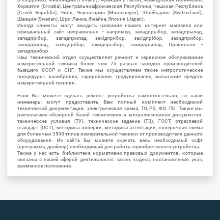
Хорватия (Croatia), Центральноафриканская Республика, Чешская Республика
(Czech Republic), Чили, Черногория (Montenegro), Швейцария (Switzerland),
Швеция (Sweden), Шри-Ланка, Ямайка, Япония (Japan).
Иногда клиенты могут вводить название нашего интернет магазина или
официальный сайт неправильно - например, западпрыбор, западпрылад,
западпрібор, западприлад, західприбор, західпрібор, захидприбор,
захидприлад, захидпрібор, захидпрыбор, захидпрылад. Правильно -
западприбор.
Наш технический отдел осуществляет ремонт и сервисное обслуживание
измерительной техники более чем 75 разных заводов производителей
бывшего СССР и СНГ. Также мы осуществляем такие метрологические
процедуры: калибровка, тарирование, градуирование, испытание средств
измерительной техники.
Если Вы можете сделать ремонт устройства самостоятельно, то наши
инженеры могут предоставить Вам полный комплект необходимой
технической документации: электрическая схема, ТО, РЭ, ФО, ПС. Также мы
располагаем обширной базой технических и метрологических документов:
технические условия (ТУ), техническое задание (ТЗ), ГОСТ, отраслевой
стандарт (ОСТ), методика поверки, методика аттестации, поверочная схема
для более чем 3500 типов измерительной техники от производителя данного
оборудования. Из сайта Вы можете скачать весь необходимый софт
(программа, драйвер) необходимый для работы приобретенного устройства.
Также у нас есть библиотека нормативно-правовых документов, которые
связаны с нашей сферой деятельности: закон, кодекс, постановление, указ,
временное положение.