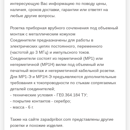
интересующую Вас информацию по поводу цены,
наличия, сроков доставки, гарантии или ответят на
любые другие вопросы.
Розетка приборная врубного сочленения под объемный
монтаж с металлическим кожухом
Соединители предназначены для работы в
электрических цепях постоянного, переменного
(частотой до 3 МГц) и импульсного токов.
Соединители состоят из герметичной (МР1) или
негерметичной (МР1Н) вилки под объемный или
печатный монтаж и негерметичной кабельной розетки.
Для МР1-Э и МР1Н-Э предъявляются дополнительные
требования к токопроводности по стыкам сопрягаемых
деталей соединителей;
- технические условия - ГЕ0.364.184 ТУ;
- покрытие контактов - серебро;
- масса - 6 г.
Также на сайте zapadpribor.com представлены другие
розетки
и похожие изделия.