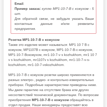
Email
.
Пример заказа:
куплю МР1-10-7-В с кожухом - 5
шт.
Для обратной связи, не забудьте указать Ваши
контактные данные и/или реквизиты
предприятия.
Розетка МР1-10-7-В с кожухом
Также это изделие может называться: МР1 10 7 В с
кожухом, МР1107В с кожухом, МР1-10-7-В-с-кожухом,
МР1-10-7-Вскожухом, mr1-10-7-v s kozhukhom, mr1 10 7
v s kozhukhom, mr1107v s kozhukhom, mr1-10-7-v-s-
kozhukhom, mr1-10-7-vskozhukhom.
МР1-10-7-В с кожухом розетки широко применяются в
разных электро-, радио- и контрольно-измерительных
приборах. Подробные характеристики приведены ниже.
Мы даем гарантию на отсутствие брака или других
несоответствий технической документации. По вопросам
приобретения
МР1-10-7-В с кожухом
обращайтесь в
отдел продаж. Наши менеджеры предоставят всю