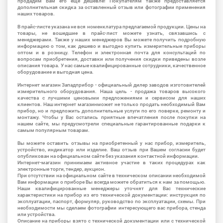
продадим Вам его еще дешевле! Покупателям также предоставляется
дополнительная скидка за оставленный отзыв или фотографии применения
наших товаров.
В прайс-листе указана не вся номенклатура предлагаемой продукции. Цены на
товары, не вошедшие в прайс-лист можете узнать, связавшись с
менеджерами. Также у наших менеджеров Вы можете получить подробную
информацию о том, как дешево и выгодно купить измерительные приборы
оптом и в розницу. Телефон и электронная почта для консультаций по
вопросам приобретения, доставки или получения скидки приведены возле
описания товара. У нас самые квалифицированные сотрудники, качественное
оборудование и выгодная цена.
Интернет магазин Западприбор - официальный дилер заводов изготовителей
измерительного оборудования. Наша цель - продажа товаров высокого
качества с лучшими ценовыми предложениями и сервисом для наших
клиентов. Наш интернет магазинможет не только продать необходимый Вам
прибор, но и предложить дополнительные услуги по его поверке, ремонту и
монтажу. Чтобы у Вас остались приятные впечатления после покупки на
нашем сайте, мы предусмотрели специальные гарантированные подарки к
самым популярным товарам.
Вы можете оставить отзывы на приобретенный у нас прибор, измеритель,
устройство, индикатор или изделие. Ваш отзыв при Вашем согласии будет
опубликован на официальном сайте без указания контактной информации.
Интернет-магазин принимаем активное участие в таких процедурах как
электронные торги, тендер, аукцион.
При отсутствии на официальном сайте в техническом описании необходимой
Вам информации о приборе Вы всегда можете обратиться к нам за помощью.
Наши квалифицированные менеджеры уточнят для Вас технические
характеристики на прибор из его технической документации: инструкция по
эксплуатации, паспорт, формуляр, руководство по эксплуатации, схемы. При
необходимости мы сделаем фотографии интересующего вас прибора, стенда
или устройства.
Описание на приборы взято с технической документации или с технической