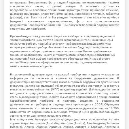
литературы. Большинство фото изделий сделаны непосредственно нашими
специалистами перед отгрузкой товара. В описании устройства
предоставлены основные технические характеристики приборов: номинал,
диапазон измерения, класс точности, шкала, напряжение питания, габариты
(размер), вес. Если на сайте Вы увидели несоответствие названия прибора
(модель) техническим характеристикам, фото или прикрепленным
документам - сообщите об этом нам - Вы получите полезный подарок вместе
с покупаемым прибором.
При необходимости, уточнить общий вес и габариты или размер отдельной
части измерителя Вы можете в нашем сервисном центре. Наши инженеры
помогут подобрать полный аналог или наиболее подходящую замену на
интересующий вас прибор. Все аналоги и замена будут протестированы в
одной с наших лабораторий на полное соответствие Вашим требованиям.
Основная особенность нашего интернет магазина проведение объективных
консультаций при выборе необходимого оборудования. У нас работают
около 20 высококвалифицированных специалистов, которые готовы
ответить на все ваши вопросы.
В технической документации на каждый прибор или изделие указывается
информация по перечню и количеству содержания драгметаллов. В
документации приводится точная масса в граммах содержания драгоценных
металлов: золото Au, палладий Pd, платина Pt, серебро Ag, тантал Ta и другие
металлы платиновой группы (МПГ) на единицу изделия. Данные драгметаллы
находятся в природе в очень ограниченном количестве и поэтому имеют
столь высокую цену. У нас на сайте Вы можете ознакомиться с техническими
характеристиками приборов и получить сведения о содержании
драгметаллов в приборах и радиодеталях производства СССР. Обращаем
ваше внимание, что часто реальное содержание драгметаллов на 10-25%
отличается от справочного в меньшую сторону! Цена драгметаллов будет
зависить от их ценности и массы в граммах.
Мы предлагаем быструю международную доставку практически во все
страны мира: Австралия (Australia), Австрия (Austria), Азербайджан, Албания
(Albania), Алжир (Algeria), Ангилья, Ангола, Антигуа и Барбуда, Аргентина