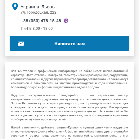
Украина, Львов
ул. Городоцкая, 222
+38 (050) 478-15-48
Пн-Пт 8:00 - 18:00
Написать нам
Вся текстовая и графическая информация на сайте несет информативный
характер. Цвет, оттенок, материал, геометрические размеры, вес, содержание,
комплект поставки и другие параметры товара представленого на сайте могут
изменяться в зависимости от партии производства и года изготовления.
Более подробную информацию уточняйте в отделе продаж.
Ведущий интернет-магазин Западприбор - это огромный выбор
измерительного оборудования по лучшему соотношению цена и качество.
Чтобы Вы могли купить приборы недорого, мы проводим мониторинг цен
конкурентов и всегда готовы предложить более низкую цену. Мы продаем
только качественные товары по самым лучшим ценам. На нашем сайте Вы
можете дешево купить как последние новинки, так и проверенные временем
приборы от лучших производителей.
На сайте постоянно действует акция «Куплю по лучшей цене» - если на другом
интернет-ресурсе (доска объявлений, форум, или объявление другого онлайн-
сервиса) у товара, представленного на нашем сайте, меньшая цена, то мы