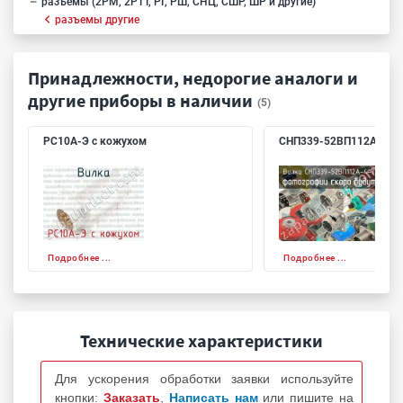
разъемы (2РМ, 2РТТ, РГ, РШ, СНЦ, СШР, ШР и другие)
разъемы другие
Принадлежности, недорогие аналоги и
другие приборы в наличии
(5)
РС10А-Э с кожухом
СНП339-52ВП112А-4-Т
Подробнее ...
Подробнее ...
Технические характеристики
Для ускорения обработки заявки используйте
кнопки:
Заказать
,
Написать нам
или пишите на