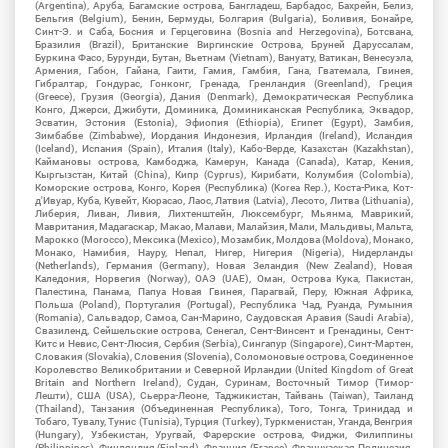
(Argentina), Аруба, Багамские острова, Бангладеш, Барбадос, Бахрейн, Белиз,
Бельгия (Belgium), Бенин, Бермуды, Болгария (Bulgaria), Боливия, Бонайре,
Синт-Э. и Саба, Босния и Герцеговина (Bosnia and Herzegovina), Ботсвана,
Бразилия (Brazil), Британские Виргинские Острова, Бруней Даруссалам,
Буркина Фасо, Бурунди, Бутан, Вьетнам (Vietnam), Вануату, Ватикан, Венесуэла,
Армения, Габон, Гайана, Гаити, Гамия, Гамбия, Гана, Гватемала, Гвинея,
Гибралтар, Гондурас, Гонконг, Гренада, Гренландия (Greenland), Греция
(Greece), Грузия (Georgia), Дания (Denmark), Демократическая Республика
Конго, Джерси, Джибути, Доминика, Доминиканская Республика, Эквадор,
Эсватин, Эстония (Estonia), Эфиопия (Ethiopia), Египет (Egypt), Замбия,
Зимбабве (Zimbabwe), Иордания Индонезия, Ирландия (Ireland), Исландия
(Iceland), Испания (Spain), Италия (Italy), Кабо-Верде, Казахстан (Kazakhstan),
Каймановы острова, Камбоджа, Камерун, Канада (Canada), Катар, Кения,
Кыргызстан, Китай (China), Кипр (Cyprus), Кирибати, Колумбия (Colombia),
Коморские острова, Конго, Корея (Республика) (Korea Rep.), Коста-Рика, Кот-
д'Ивуар, Куба, Кувейт, Кюрасао, Лаос, Латвия (Latvia), Лесото, Литва (Lithuania),
Либерия, Ливан, Ливия, Лихтенштейн, Люксембург, Мьянма, Маврикий,
Мавритания, Мадагаскар, Макао, Малави, Малайзия, Мали, Мальдивы, Мальта,
Марокко (Morocco), Мексика (Mexico), Мозамбик, Молдова (Moldova), Монако,
Монако, Намибия, Науру, Непал, Нигер, Нигерия (Nigeria), Нидерланды
(Netherlands), Германия (Germany), Новая Зеландия (New Zealand), Новая
Каледония, Норвегия (Norway), ОАЭ (UAE), Оман, Острова Кука, Пакистан,
Палестина, Панама, Папуа Новая Гвинея, Парагвай, Перу, Южная Африка,
Польша (Poland), Португалия (Portugal), Республика Чад, Руанда, Румыния
(Romania), Сальвадор, Самоа, Сан-Марино, Саудовская Аравия (Saudi Arabia),
Свазиленд, Сейшельские острова, Сенегал, Сент-Винсент и Гренадины, Сент-
Китс и Невис, Сент-Люсия, Сербия (Serbia), Сингапур (Singapore), Синт-Мартен,
Словакия (Slovakia), Словения (Slovenia), Соломоновые острова, Соединенное
Королевство Великобритании и Северной Ирландии (United Kingdom of Great
Britain and Northern Ireland), Судан, Суринам, Восточный Тимор (Тимор-
Лешти), США (USA), Сьерра-Леоне, Таджикистан, Тайвань (Taiwan), Таиланд
(Thailand), Танзания (Объединенная Республика), Того, Тонга, Тринидад и
Тобаго, Тувалу, Тунис (Tunisia), Турция (Turkey), Туркменистан, Уганда, Венгрия
(Hungary), Узбекистан, Уругвай, Фарерские острова, Фиджи, Филиппины
(Philippines), Финляндия (Finland), Франция (France), Французская Полинезия,