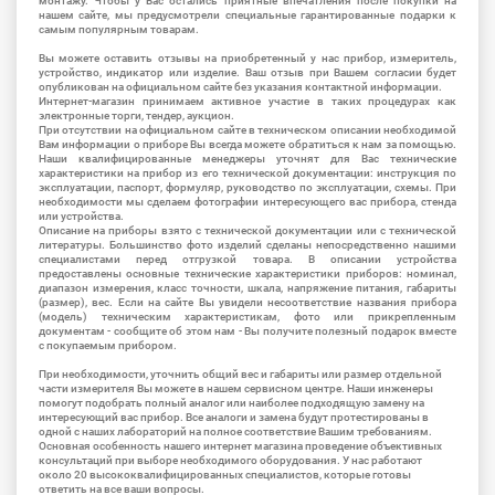
монтажу. Чтобы у Вас остались приятные впечатления после покупки на
нашем сайте, мы предусмотрели специальные гарантированные подарки к
самым популярным товарам.
Вы можете оставить отзывы на приобретенный у нас прибор, измеритель,
устройство, индикатор или изделие. Ваш отзыв при Вашем согласии будет
опубликован на официальном сайте без указания контактной информации.
Интернет-магазин принимаем активное участие в таких процедурах как
электронные торги, тендер, аукцион.
При отсутствии на официальном сайте в техническом описании необходимой
Вам информации о приборе Вы всегда можете обратиться к нам за помощью.
Наши квалифицированные менеджеры уточнят для Вас технические
характеристики на прибор из его технической документации: инструкция по
эксплуатации, паспорт, формуляр, руководство по эксплуатации, схемы. При
необходимости мы сделаем фотографии интересующего вас прибора, стенда
или устройства.
Описание на приборы взято с технической документации или с технической
литературы. Большинство фото изделий сделаны непосредственно нашими
специалистами перед отгрузкой товара. В описании устройства
предоставлены основные технические характеристики приборов: номинал,
диапазон измерения, класс точности, шкала, напряжение питания, габариты
(размер), вес. Если на сайте Вы увидели несоответствие названия прибора
(модель) техническим характеристикам, фото или прикрепленным
документам - сообщите об этом нам - Вы получите полезный подарок вместе
с покупаемым прибором.
При необходимости, уточнить общий вес и габариты или размер отдельной
части измерителя Вы можете в нашем сервисном центре. Наши инженеры
помогут подобрать полный аналог или наиболее подходящую замену на
интересующий вас прибор. Все аналоги и замена будут протестированы в
одной с наших лабораторий на полное соответствие Вашим требованиям.
Основная особенность нашего интернет магазина проведение объективных
консультаций при выборе необходимого оборудования. У нас работают
около 20 высококвалифицированных специалистов, которые готовы
ответить на все ваши вопросы.