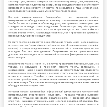
характер. Цвет, оттенок, материал, геометрические размеры, вес, содержание,
комплект поставки и другие параметры товара представленого на сайте могут
изменяться в зависимости от партии производства и года изготовления.
Более подробную информацию уточняйте в отделе продаж.
Ведущий интернет-магазин Западприбор - это огромный выбор
измерительного оборудования по лучшему соотношению цена и качество.
Чтобы Вы могли купить приборы недорого, мы проводим мониторинг цен
конкурентов и всегда готовы предложить более низкую цену. Мы продаем
только качественные товары по самым лучшим ценам. На нашем сайте Вы
можете дешево купить как последние новинки, так и проверенные временем
приборы от лучших производителей.
На сайте постоянно действует акция «Куплю по лучшей цене» - если на другом
интернет-ресурсе (доска объявлений, форум, или объявление другого онлайн-
сервиса) у товара, представленного на нашем сайте, меньшая цена, то мы
продадим Вам его еще дешевле! Покупателям также предоставляется
дополнительная скидка за оставленный отзыв или фотографии применения
наших товаров.
В прайс-листе указана не вся номенклатура предлагаемой продукции. Цены на
товары, не вошедшие в прайс-лист можете узнать, связавшись с
менеджерами. Также у наших менеджеров Вы можете получить подробную
информацию о том, как дешево и выгодно купить измерительные приборы
оптом и в розницу. Телефон и электронная почта для консультаций по
вопросам приобретения, доставки или получения скидки приведены возле
описания товара. У нас самые квалифицированные сотрудники, качественное
оборудование и выгодная цена.
Интернет магазин Западприбор - официальный дилер заводов изготовителей
измерительного оборудования. Наша цель - продажа товаров высокого
качества с лучшими ценовыми предложениями и сервисом для наших
клиентов. Наш интернет магазинможет не только продать необходимый Вам
прибор, но и предложить дополнительные услуги по его поверке, ремонту и