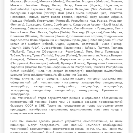
Марокко (Morocco), Мексика (Mexico), Мозамбик, Молдова (Moldova), Монако,
Монако, Намибия, Науру, Непал, Нигер, Нигерия (Nigeria), Нидерланды
(Netherlands), Германия (Germany), Новая Зеландия (New Zealand), Новая
Каледония, Норвегия (Norway), ОАЭ (UAE), Оман, Острова Кука, Пакистан,
Палестина, Панама, Папуа Новая Гвинея, Парагвай, Перу, Южная Африка,
Польша (Poland), Португалия (Portugal), Республика Чад, Руанда, Румыния
(Romania), Сальвадор, Самоа, Сан-Марино, Саудовская Аравия (Saudi Arabia),
Свазиленд, Сейшельские острова, Сенегал, Сент-Винсент и Гренадины, Сент-
Китс и Невис, Сент-Люсия, Сербия (Serbia), Сингапур (Singapore), Синт-Мартен,
Словакия (Slovakia), Словения (Slovenia), Соломоновые острова, Соединенное
Королевство Великобритании и Северной Ирландии (United Kingdom of Great
Britain and Northern Ireland), Судан, Суринам, Восточный Тимор (Тимор-
Лешти), США (USA), Сьерра-Леоне, Таджикистан, Тайвань (Taiwan), Таиланд
(Thailand), Танзания (Объединенная Республика), Того, Тонга, Тринидад и
Тобаго, Тувалу, Тунис (Tunisia), Турция (Turkey), Туркменистан, Уганда, Венгрия
(Hungary), Узбекистан, Уругвай, Фарерские острова, Фиджи, Филиппины
(Philippines), Финляндия (Finland), Франция (France), Французская Полинезия,
Хорватия (Croatia), Центральноафриканская Республика, Чешская Республика
(Czech Republic), Чили, Черногория (Montenegro), Швейцария (Switzerland),
Швеция (Sweden), Шри-Ланка, Ямайка, Япония (Japan).
Иногда клиенты могут вводить название нашего интернет магазина или
официальный сайт неправильно - например, западпрыбор, западпрылад,
западпрібор, западприлад, західприбор, західпрібор, захидприбор,
захидприлад, захидпрібор, захидпрыбор, захидпрылад. Правильно -
западприбор.
Наш технический отдел осуществляет ремонт и сервисное обслуживание
измерительной техники более чем 75 разных заводов производителей
бывшего СССР и СНГ. Также мы осуществляем такие метрологические
процедуры: калибровка, тарирование, градуирование, испытание средств
измерительной техники.
Если Вы можете сделать ремонт устройства самостоятельно, то наши
инженеры могут предоставить Вам полный комплект необходимой
технической документации: электрическая схема, ТО, РЭ, ФО, ПС. Также мы
располагаем обширной базой технических и метрологических документов: