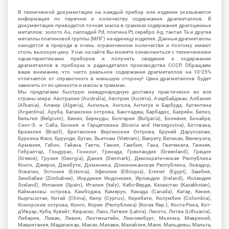
В технической документации на каждый прибор или изделие указывается
информация по перечню и количеству содержания драгметаллов. В
документации приводится точная масса в граммах содержания драгоценных
металлов: золото Au, палладий Pd, платина Pt, серебро Ag, тантал Ta и другие
металлы платиновой группы (МПГ) на единицу изделия. Данные драгметаллы
находятся в природе в очень ограниченном количестве и поэтому имеют
столь высокую цену. У нас на сайте Вы можете ознакомиться с техническими
характеристиками приборов и получить сведения о содержании
драгметаллов в приборах и радиодеталях производства СССР. Обращаем
ваше внимание, что часто реальное содержание драгметаллов на 10-25%
отличается от справочного в меньшую сторону! Цена драгметаллов будет
зависить от их ценности и массы в граммах.
Мы предлагаем быструю международную доставку практически во все
страны мира: Австралия (Australia), Австрия (Austria), Азербайджан, Албания
(Albania), Алжир (Algeria), Ангилья, Ангола, Антигуа и Барбуда, Аргентина
(Argentina), Аруба, Багамские острова, Бангладеш, Барбадос, Бахрейн, Белиз,
Бельгия (Belgium), Бенин, Бермуды, Болгария (Bulgaria), Боливия, Бонайре,
Синт-Э. и Саба, Босния и Герцеговина (Bosnia and Herzegovina), Ботсвана,
Бразилия (Brazil), Британские Виргинские Острова, Бруней Даруссалам,
Буркина Фасо, Бурунди, Бутан, Вьетнам (Vietnam), Вануату, Ватикан, Венесуэла,
Армения, Габон, Гайана, Гаити, Гамия, Гамбия, Гана, Гватемала, Гвинея,
Гибралтар, Гондурас, Гонконг, Гренада, Гренландия (Greenland), Греция
(Greece), Грузия (Georgia), Дания (Denmark), Демократическая Республика
Конго, Джерси, Джибути, Доминика, Доминиканская Республика, Эквадор,
Эсватин, Эстония (Estonia), Эфиопия (Ethiopia), Египет (Egypt), Замбия,
Зимбабве (Zimbabwe), Иордания Индонезия, Ирландия (Ireland), Исландия
(Iceland), Испания (Spain), Италия (Italy), Кабо-Верде, Казахстан (Kazakhstan),
Каймановы острова, Камбоджа, Камерун, Канада (Canada), Катар, Кения,
Кыргызстан, Китай (China), Кипр (Cyprus), Кирибати, Колумбия (Colombia),
Коморские острова, Конго, Корея (Республика) (Korea Rep.), Коста-Рика, Кот-
д'Ивуар, Куба, Кувейт, Кюрасао, Лаос, Латвия (Latvia), Лесото, Литва (Lithuania),
Либерия, Ливан, Ливия, Лихтенштейн, Люксембург, Мьянма, Маврикий,
Мавритания, Мадагаскар, Макао, Малави, Малайзия, Мали, Мальдивы, Мальта,