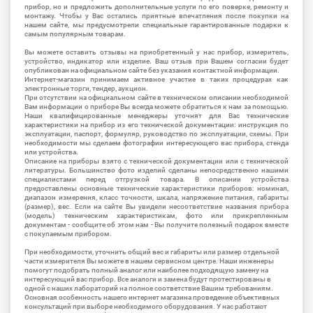
прибор, но и предложить дополнительные услуги по его поверке, ремонту и
монтажу. Чтобы у Вас остались приятные впечатления после покупки на
нашем сайте, мы предусмотрели специальные гарантированные подарки к
самым популярным товарам.
Вы можете оставить отзывы на приобретенный у нас прибор, измеритель,
устройство, индикатор или изделие. Ваш отзыв при Вашем согласии будет
опубликован на официальном сайте без указания контактной информации.
Интернет-магазин принимаем активное участие в таких процедурах как
электронные торги, тендер, аукцион.
При отсутствии на официальном сайте в техническом описании необходимой
Вам информации о приборе Вы всегда можете обратиться к нам за помощью.
Наши квалифицированные менеджеры уточнят для Вас технические
характеристики на прибор из его технической документации: инструкция по
эксплуатации, паспорт, формуляр, руководство по эксплуатации, схемы. При
необходимости мы сделаем фотографии интересующего вас прибора, стенда
или устройства.
Описание на приборы взято с технической документации или с технической
литературы. Большинство фото изделий сделаны непосредственно нашими
специалистами перед отгрузкой товара. В описании устройства
предоставлены основные технические характеристики приборов: номинал,
диапазон измерения, класс точности, шкала, напряжение питания, габариты
(размер), вес. Если на сайте Вы увидели несоответствие названия прибора
(модель) техническим характеристикам, фото или прикрепленным
документам - сообщите об этом нам - Вы получите полезный подарок вместе
с покупаемым прибором.
При необходимости, уточнить общий вес и габариты или размер отдельной
части измерителя Вы можете в нашем сервисном центре. Наши инженеры
помогут подобрать полный аналог или наиболее подходящую замену на
интересующий вас прибор. Все аналоги и замена будут протестированы в
одной с наших лабораторий на полное соответствие Вашим требованиям.
Основная особенность нашего интернет магазина проведение объективных
консультаций при выборе необходимого оборудования. У нас работают