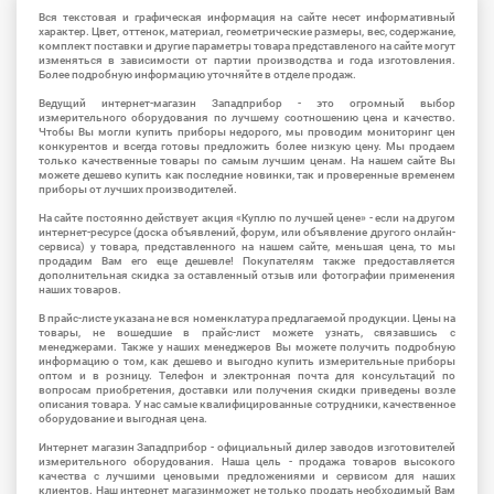
Вся текстовая и графическая информация на сайте несет информативный
характер. Цвет, оттенок, материал, геометрические размеры, вес, содержание,
комплект поставки и другие параметры товара представленого на сайте могут
изменяться в зависимости от партии производства и года изготовления.
Более подробную информацию уточняйте в отделе продаж.
Ведущий интернет-магазин Западприбор - это огромный выбор
измерительного оборудования по лучшему соотношению цена и качество.
Чтобы Вы могли купить приборы недорого, мы проводим мониторинг цен
конкурентов и всегда готовы предложить более низкую цену. Мы продаем
только качественные товары по самым лучшим ценам. На нашем сайте Вы
можете дешево купить как последние новинки, так и проверенные временем
приборы от лучших производителей.
На сайте постоянно действует акция «Куплю по лучшей цене» - если на другом
интернет-ресурсе (доска объявлений, форум, или объявление другого онлайн-
сервиса) у товара, представленного на нашем сайте, меньшая цена, то мы
продадим Вам его еще дешевле! Покупателям также предоставляется
дополнительная скидка за оставленный отзыв или фотографии применения
наших товаров.
В прайс-листе указана не вся номенклатура предлагаемой продукции. Цены на
товары, не вошедшие в прайс-лист можете узнать, связавшись с
менеджерами. Также у наших менеджеров Вы можете получить подробную
информацию о том, как дешево и выгодно купить измерительные приборы
оптом и в розницу. Телефон и электронная почта для консультаций по
вопросам приобретения, доставки или получения скидки приведены возле
описания товара. У нас самые квалифицированные сотрудники, качественное
оборудование и выгодная цена.
Интернет магазин Западприбор - официальный дилер заводов изготовителей
измерительного оборудования. Наша цель - продажа товаров высокого
качества с лучшими ценовыми предложениями и сервисом для наших
клиентов. Наш интернет магазинможет не только продать необходимый Вам