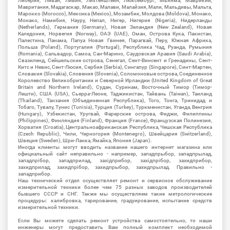
Либерия, Ливан, Ливия, Лихтенштейн, Люксембург, Мьянма, Маврикий,
Мавритания, Мадагаскар, Макао, Малави, Малайзия, Мали, Мальдивы, Мальта,
Марокко (Morocco), Мексика (Mexico), Мозамбик, Молдова (Moldova), Монако,
Монако, Намибия, Науру, Непал, Нигер, Нигерия (Nigeria), Нидерланды
(Netherlands), Германия (Germany), Новая Зеландия (New Zealand), Новая
Каледония, Норвегия (Norway), ОАЭ (UAE), Оман, Острова Кука, Пакистан,
Палестина, Панама, Папуа Новая Гвинея, Парагвай, Перу, Южная Африка,
Польша (Poland), Португалия (Portugal), Республика Чад, Руанда, Румыния
(Romania), Сальвадор, Самоа, Сан-Марино, Саудовская Аравия (Saudi Arabia),
Свазиленд, Сейшельские острова, Сенегал, Сент-Винсент и Гренадины, Сент-
Китс и Невис, Сент-Люсия, Сербия (Serbia), Сингапур (Singapore), Синт-Мартен,
Словакия (Slovakia), Словения (Slovenia), Соломоновые острова, Соединенное
Королевство Великобритании и Северной Ирландии (United Kingdom of Great
Britain and Northern Ireland), Судан, Суринам, Восточный Тимор (Тимор-
Лешти), США (USA), Сьерра-Леоне, Таджикистан, Тайвань (Taiwan), Таиланд
(Thailand), Танзания (Объединенная Республика), Того, Тонга, Тринидад и
Тобаго, Тувалу, Тунис (Tunisia), Турция (Turkey), Туркменистан, Уганда, Венгрия
(Hungary), Узбекистан, Уругвай, Фарерские острова, Фиджи, Филиппины
(Philippines), Финляндия (Finland), Франция (France), Французская Полинезия,
Хорватия (Croatia), Центральноафриканская Республика, Чешская Республика
(Czech Republic), Чили, Черногория (Montenegro), Швейцария (Switzerland),
Швеция (Sweden), Шри-Ланка, Ямайка, Япония (Japan).
Иногда клиенты могут вводить название нашего интернет магазина или
официальный сайт неправильно - например, западпрыбор, западпрылад,
западпрібор, западприлад, західприбор, західпрібор, захидприбор,
захидприлад, захидпрібор, захидпрыбор, захидпрылад. Правильно -
западприбор.
Наш технический отдел осуществляет ремонт и сервисное обслуживание
измерительной техники более чем 75 разных заводов производителей
бывшего СССР и СНГ. Также мы осуществляем такие метрологические
процедуры: калибровка, тарирование, градуирование, испытание средств
измерительной техники.
Если Вы можете сделать ремонт устройства самостоятельно, то наши
инженеры могут предоставить Вам полный комплект необходимой