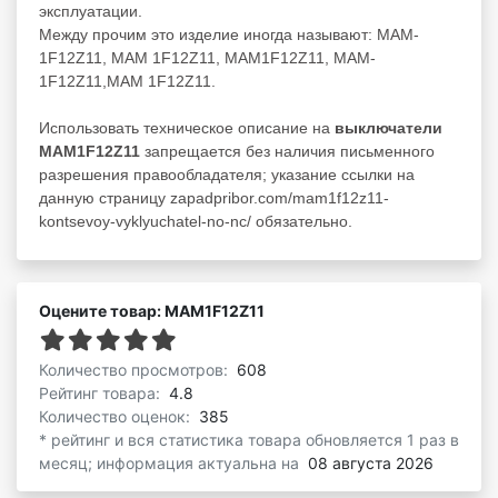
эксплуатации.
Между прочим это изделие иногда называют: MAM-
1F12Z11, MAM 1F12Z11, MAM1F12Z11, MAM-
1F12Z11,MAM 1F12Z11.
Использовать техническое описание на
выключатели
MAM1F12Z11
запрещается без наличия письменного
разрешения правообладателя; указание ссылки на
данную страницу zapadpribor.com/mam1f12z11-
kontsevoy-vyklyuchatel-no-nc/ обязательно.
Оцените товар: MAM1F12Z11
Количество просмотров:
608
Рейтинг товара:
4.8
Количество оценок:
385
* рейтинг и вся статистика товара обновляется 1 раз в
месяц; информация актуальна на
08 августа 2026