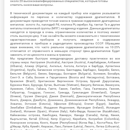
около 20 высококвалифицированных специалистов, которые готовы
ответить на все ваши вопросы.
В технической документации на каждый прибор или изделие указывается
информация по перечню и количеству содержания драгметаллов. В
документации приводится точная масса в граммах содержания драгоценных
металлов: золото Au, палладий Pd, платина Pt, серебро Ag, тантал Ta и другие
металлы платиновой группы (МПГ) на единицу изделия. Данные драгметаллы
находятся в природе в очень ограниченном количестве и поэтому имеют
столь высокую цену. У нас на сайте Вы можете ознакомиться с техническими
характеристиками приборов и получить сведения о содержании
драгметаллов в приборах и радиодеталях производства СССР. Обращаем
ваше внимание, что часто реальное содержание драгметаллов на 10-25%
отличается от справочного в меньшую сторону! Цена драгметаллов будет
зависить от их ценности и массы в граммах.
Мы предлагаем быструю международную доставку практически во все
страны мира: Австралия (Australia), Австрия (Austria), Азербайджан, Албания
(Albania), Алжир (Algeria), Ангилья, Ангола, Антигуа и Барбуда, Аргентина
(Argentina), Аруба, Багамские острова, Бангладеш, Барбадос, Бахрейн, Белиз,
Бельгия (Belgium), Бенин, Бермуды, Болгария (Bulgaria), Боливия, Бонайре,
Синт-Э. и Саба, Босния и Герцеговина (Bosnia and Herzegovina), Ботсвана,
Бразилия (Brazil), Британские Виргинские Острова, Бруней Даруссалам,
Буркина Фасо, Бурунди, Бутан, Вьетнам (Vietnam), Вануату, Ватикан, Венесуэла,
Армения, Габон, Гайана, Гаити, Гамия, Гамбия, Гана, Гватемала, Гвинея,
Гибралтар, Гондурас, Гонконг, Гренада, Гренландия (Greenland), Греция
(Greece), Грузия (Georgia), Дания (Denmark), Демократическая Республика
Конго, Джерси, Джибути, Доминика, Доминиканская Республика, Эквадор,
Эсватин, Эстония (Estonia), Эфиопия (Ethiopia), Египет (Egypt), Замбия,
Зимбабве (Zimbabwe), Иордания Индонезия, Ирландия (Ireland), Исландия
(Iceland), Испания (Spain), Италия (Italy), Кабо-Верде, Казахстан (Kazakhstan),
Каймановы острова, Камбоджа, Камерун, Канада (Canada), Катар, Кения,
Кыргызстан, Китай (China), Кипр (Cyprus), Кирибати, Колумбия (Colombia),
Коморские острова, Конго, Корея (Республика) (Korea Rep.), Коста-Рика, Кот-
д'Ивуар, Куба, Кувейт, Кюрасао, Лаос, Латвия (Latvia), Лесото, Литва (Lithuania),