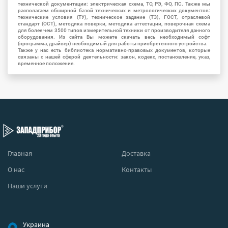
технической документации: электрическая схема, ТО, РЭ, ФО, ПС. Также мы
располагаем обширной базой технических и метрологических документов:
технические условия (ТУ), техническое задание (ТЗ), ГОСТ, отраслевой
стандарт (ОСТ), методика поверки, методика аттестации, поверочная схема
для более чем 3500 типов измерительной техники от производителя данного
оборудования. Из сайта Вы можете скачать весь необходимый софт
(программа, драйвер) необходимый для работы приобретенного устройства.
Также у нас есть библиотека нормативно-правовых документов, которые
связаны с нашей сферой деятельности: закон, кодекс, постановление, указ,
временное положение.
Главная
Доставка
О нас
Контакты
Наши услуги
Украина