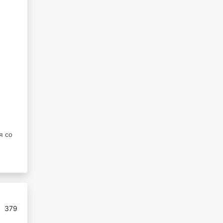
я со
:
379