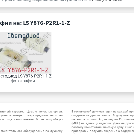
фии на: LS Y876-P2R1-1-Z
етодиод LS Y876-P2R1-1-Z 
фотография.
ивный характер. Цвет, оттенок, материал,
В технической документации на каждый пр
ругие параметры товара представленого на
содержания драгметаллов. В документац
а и года изготовления. Более подробную
металлов: золото Au, палладий Pd, плати
(МПГ) на единицу изделия. Данные драгм
поэтому имеют столь высокую цену. У нас 
измерительного оборудования по лучшему
приборов и получить сведения о содержа