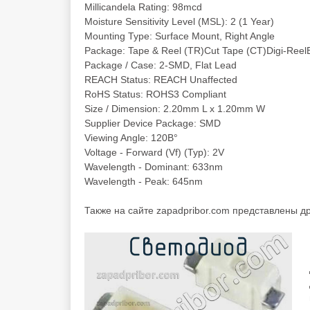
Millicandela Rating: 98mcd
Moisture Sensitivity Level (MSL): 2 (1 Year)
Mounting Type: Surface Mount, Right Angle
Package: Tape & Reel (TR)Cut Tape (CT)Digi-Ree
Package / Case: 2-SMD, Flat Lead
REACH Status: REACH Unaffected
RoHS Status: ROHS3 Compliant
Size / Dimension: 2.20mm L x 1.20mm W
Supplier Device Package: SMD
Viewing Angle: 120В°
Voltage - Forward (Vf) (Typ): 2V
Wavelength - Dominant: 633nm
Wavelength - Peak: 645nm
Также на сайте zapadpribor.com представлены д