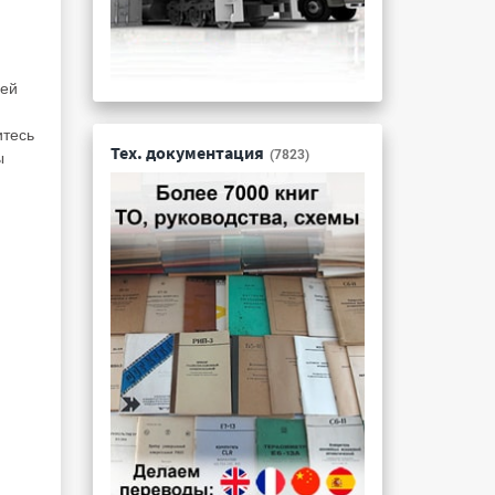
шей
итесь
Тех. документация
(7823)
ы