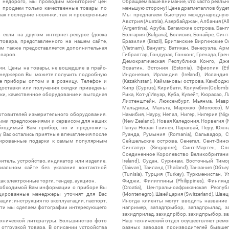
ы недорого, мы проводим мониторинг цен
Обращаем ваше внимание, что часто реальн
ы продаем только качественные товары по
меньшую сторону! Цена драгметаллов будет 
ак последние новинки, так и проверенные
Мы предлагаем быструю международную до
Австрия (Austria), Азербайджан, Албания (Alb
(Argentina), Аруба, Багамские острова, Бан
 если на другом интернет-ресурсе (доска
Болгария (Bulgaria), Боливия, Бонайре, Синт
товара, представленного на нашем сайте,
Бразилия (Brazil), Британские Виргинские 
ям также предоставляется дополнительная
(Vietnam), Вануату, Ватикан, Венесуэла, Ар
оваров.
Гибралтар, Гондурас, Гонконг, Гренада, Гренл
Демократическая Республика Конго, Дже
ии. Цены на товары, не вошедшие в прайс-
Эсватин, Эстония (Estonia), Эфиопия (Et
менеджеров Вы можете получить подробную
Индонезия, Ирландия (Ireland), Исландия (
е приборы оптом и в розницу. Телефон и
(Kazakhstan), Каймановы острова, Камбоджа,
 доставки или получения скидки приведены
Кипр (Cyprus), Кирибати, Колумбия (Colombia
ки, качественное оборудование и выгодная
Рика, Кот-д'Ивуар, Куба, Кувейт, Кюрасао, Ла
Лихтенштейн, Люксембург, Мьянма, Мавр
Мальдивы, Мальта, Марокко (Morocco), М
отовителей измерительного оборудования.
Намибия, Науру, Непал, Нигер, Нигерия (Nig
выми предложениями и сервисом для наших
(New Zealand), Новая Каледония, Норвегия (
обходимый Вам прибор, но и предложить
Папуа Новая Гвинея, Парагвай, Перу, Южная
у Вас остались приятные впечатления после
Руанда, Румыния (Romania), Сальвадор, С
нтированные подарки к самым популярным
Сейшельские острова, Сенегал, Сент-Винсе
Сингапур (Singapore), Синт-Мартен, Сл
Соединенное Королевство Великобритании и
итель, устройство, индикатор или изделие.
Ireland), Судан, Суринам, Восточный Тим
альном сайте без указания контактной
(Taiwan), Таиланд (Thailand), Танзания (Объ
(Tunisia), Турция (Turkey), Туркменистан, 
ак электронные торги, тендер, аукцион.
Фиджи, Филиппины (Philippines), Финлянд
необходимой Вам информации о приборе Вы
(Croatia), Центральноафриканская Респу
цированные менеджеры уточнят для Вас
(Montenegro), Швейцария (Switzerland), Швец
ации: инструкция по эксплуатации, паспорт,
Иногда клиенты могут вводить название
сти мы сделаем фотографии интересующего
например, западпрыбор, западпрылад, зап
захидприлад, захидпрібор, захидпрыбор, з
ехнической литературы. Большинство фото
Наш технический отдел осуществляет ремо
отгрузкой товара. В описании устройства
разных заводов производителей бывшег