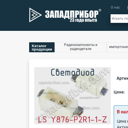
О нас
Радиокомпоненты и
Каталог
импортные
продукции
радиодетали
Артик
Цена:
В на
Цена 
Акту