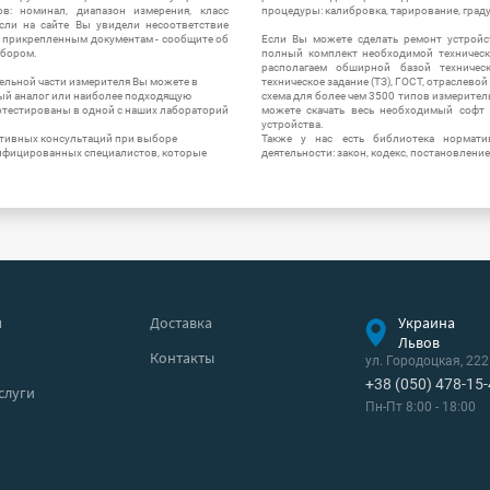
в: номинал, диапазон измерения, класс
процедуры: калибровка, тарирование, град
 Если на сайте Вы увидели несоответствие
и прикрепленным документам - сообщите об
Если Вы можете сделать ремонт устройс
ибором.
полный комплект необходимой техническо
располагаем обширной базой техническ
ельной части измерителя Вы можете в
техническое задание (ТЗ), ГОСТ, отраслевой
ый аналог или наиболее подходящую
схема для более чем 3500 типов измерител
ротестированы в одной с наших лабораторий
можете скачать весь необходимый софт 
устройства.
ктивных консультаций при выборе
Также у нас есть библиотека нормати
лифицированных специалистов, которые
деятельности: закон, кодекс, постановление
я
Доставка
Украина
Львов
Контакты
ул. Городоцкая, 222
+38 (050) 478-15
слуги
Пн-Пт 8:00 - 18:00