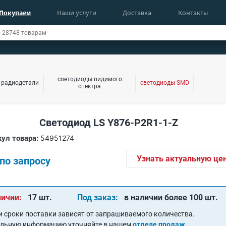
Покупаем
Наши услуги
Доставка
Контакты
светодиоды видимого
 радиодетали
светодиоды SMD
спектра
Светодиод LS Y876-P2R1-1-Z
ул товара:
54951274
Узнать актуальную це
по запросу
личии:
17 шт.
Под заказ:
в наличии более 100 шт.
и сроки поставки зависят от запрашиваемого количества.
альную информацию уточняйте в нашем
отделе продаж
.