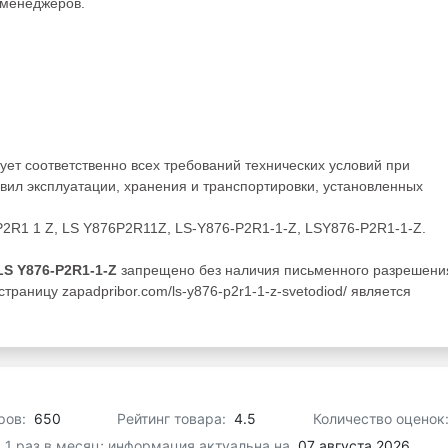
менеджеров.
ует соответственно всех требований технических условий при
ил эксплуатации, хранения и транспортировки, установленных
P2R1 1 Z, LS Y876P2R11Z, LS-Y876-P2R1-1-Z, LSY876-P2R1-1-Z.
S Y876-P2R1-1-Z
запрещено без наличия письменного разрешени
траницу zapadpribor.com/ls-y876-p2r1-1-z-svetodiod/ является
ров:
650
Рейтинг товара:
4.5
Количество оценок
я 1 раз в месяц; информация актуальна на
07 августа 2026