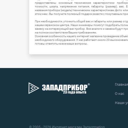
предоставлены основные технические характеристики приборо
точности, шкала, напряжение питания, габариты (размер), вес.
названия прибора (модель) техническим характеристикам, фото ил
этом нам - Вы получите полезный подарок вместе с покупаемым пр
При необходимости, уточнить общий вес и габариты или размер отд
нашем сервисном центре. Наши инженеры помогут подобрать полн
замену на интересующий вас прибор. Все аналоги и замена будут п
на полное соответствие Вашим требованиям.
Основная особенность нашего интернет магазина проведение объе
необходимого оборудования. У нас работают около 20 высококва
готовы ответить на все ваши вопросы.
Главна
О нас
Наши у
© 2005 - 2026 Интернет-магазин Западприбор