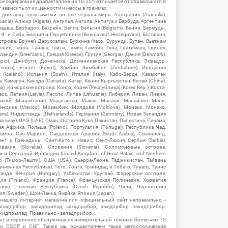
ое содержание драгметаллов на 10-25% отличается от справочного в
зависить от их ценности и массы в граммах.
ставку практически во все страны мира: Австралия (Australia),
ania), Алжир (Algeria), Ангилья, Ангола, Антигуа и Барбуда, Аргентина
гладеш, Барбадос, Бахрейн, Белиз, Бельгия (Belgium), Бенин, Бермуды,
-Э. и Саба, Босния и Герцеговина (Bosnia and Herzegovina), Ботсвана,
Острова, Бруней Даруссалам, Буркина Фасо, Бурунди, Бутан, Вьетнам
мения, Габон, Гайана, Гаити, Гамия, Гамбия, Гана, Гватемала, Гвинея,
андия (Greenland), Греция (Greece), Грузия (Georgia), Дания (Denmark),
рси, Джибути, Доминика, Доминиканская Республика, Эквадор,
hiopia), Египет (Egypt), Замбия, Зимбабве (Zimbabwe), Иордания
Iceland), Испания (Spain), Италия (Italy), Кабо-Верде, Казахстан
 Камерун, Канада (Canada), Катар, Кения, Кыргызстан, Китай (China),
), Коморские острова, Конго, Корея (Республика) (Korea Rep.), Коста-
ос, Латвия (Latvia), Лесото, Литва (Lithuania), Либерия, Ливан, Ливия,
икий, Мавритания, Мадагаскар, Макао, Малави, Малайзия, Мали,
ексика (Mexico), Мозамбик, Молдова (Moldova), Монако, Монако,
eria), Нидерланды (Netherlands), Германия (Germany), Новая Зеландия
Norway), ОАЭ (UAE), Оман, Острова Кука, Пакистан, Палестина, Панама,
 Африка, Польша (Poland), Португалия (Portugal), Республика Чад,
амоа, Сан-Марино, Саудовская Аравия (Saudi Arabia), Свазиленд,
нт и Гренадины, Сент-Китс и Невис, Сент-Люсия, Сербия (Serbia),
овакия (Slovakia), Словения (Slovenia), Соломоновые острова,
 Северной Ирландии (United Kingdom of Great Britain and Northern
ор (Тимор-Лешти), США (USA), Сьерра-Леоне, Таджикистан, Тайвань
единенная Республика), Того, Тонга, Тринидад и Тобаго, Тувалу, Тунис
Уганда, Венгрия (Hungary), Узбекистан, Уругвай, Фарерские острова,
ия (Finland), Франция (France), Французская Полинезия, Хорватия
блика, Чешская Республика (Czech Republic), Чили, Черногория
ия (Sweden), Шри-Ланка, Ямайка, Япония (Japan).
 нашего интернет магазина или официальный сайт неправильно -
адпрібор, западприлад, західприбор, західпрібор, захидприбор,
ахидпрылад. Правильно - западприбор.
нт и сервисное обслуживание измерительной техники более чем 75
о СССР и СНГ. Также мы осуществляем такие метрологические