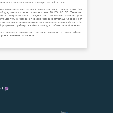
уирование, испытание средств измерительной техники.
тва самостоятельно, то наши инженеры могут предоставить Вам
й документации: электрическая схема, ТО, РЭ, ФО, ПС. Также мы
их и метрологических документов: технические условия (ТУ),
 стандарт (ОСТ), методика поверки, методика аттестации, поверочная
ьной техники от производителя данного оборудования. Из сайта Вы
(программа, драйвер) необходимый для работы приобретенного
вно-правовых документов, которые связаны с нашей сферой
, указ, временное положение.
-48