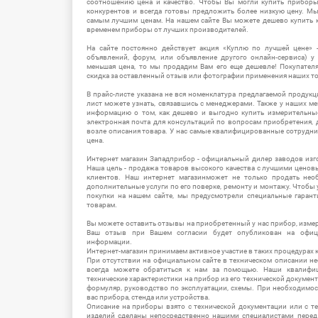
соотношению цена и качество. Чтобы Вы могли купить прибор
конкурентов и всегда готовы предложить более низкую цену. М
самым лучшим ценам. На нашем сайте Вы можете дешево купить к
временем приборы от лучших производителей.
На сайте постоянно действует акция «Куплю по лучшей цене» -
объявлений, форум, или объявление другого онлайн-сервиса) у 
меньшая цена, то мы продадим Вам его еще дешевле! Покупател
скидка за оставленный отзыв или фотографии применения наших т
В прайс-листе указана не вся номенклатура предлагаемой продукц
лист можете узнать, связавшись с менеджерами. Также у наших 
информацию о том, как дешево и выгодно купить измерительны
электронная почта для консультаций по вопросам приобретения,
возле описания товара. У нас самые квалифицированные сотрудни
цена.
Интернет магазин Западприбор - официальный дилер заводов изг
Наша цель - продажа товаров высокого качества с лучшими цено
клиентов. Наш интернет магазинможет не только продать не
дополнительные услуги по его поверке, ремонту и монтажу. Чтобы 
покупки на нашем сайте, мы предусмотрели специальные гара
товарам.
Вы можете оставить отзывы на приобретенный у нас прибор, измер
Ваш отзыв при Вашем согласии будет опубликован на офици
информации.
Интернет-магазин принимаем активное участие в таких процедурах к
При отсутствии на официальном сайте в техническом описании 
всегда можете обратиться к нам за помощью. Наши квалифи
технические характеристики на прибор из его технической документ
формуляр, руководство по эксплуатации, схемы. При необходимо
вас прибора, стенда или устройства.
Описание на приборы взято с технической документации или с т
изделий сделаны непосредственно нашими специалистами перед 