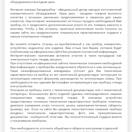
оборудование и выгодная цена.
Интернет магазин Западприбор - официальный дилер заводов изготовителей
измерительного оборудования. Наша цель - продажа товаров высокого
качества с лучшими ценовыми предложениями и сервисом для наших
клиентов. Наш интернет магазинможет не только продать необходимый Вам
прибор, но и предложить дополнительные услуги по его поверке, ремонту и
монтажу. Чтобы у Вас остались приятные впечатления после покупки на
нашем сайте, мы предусмотрели специальные гарантированные подарки к
самым популярным товарам.
Вы можете оставить отзывы на приобретенный у нас прибор, измеритель,
устройство, индикатор или изделие. Ваш отзыв при Вашем согласии будет
опубликован на официальном сайте без указания контактной информации.
Интернет-магазин принимаем активное участие в таких процедурах как
электронные торги, тендер, аукцион.
При отсутствии на официальном сайте в техническом описании необходимой
Вам информации о приборе Вы всегда можете обратиться к нам за помощью.
Наши квалифицированные менеджеры уточнят для Вас технические
характеристики на прибор из его технической документации: инструкция по
эксплуатации, паспорт, формуляр, руководство по эксплуатации, схемы. При
необходимости мы сделаем фотографии интересующего вас прибора, стенда
или устройства.
Описание на приборы взято с технической документации или с технической
литературы. Большинство фото изделий сделаны непосредственно нашими
специалистами перед отгрузкой товара. В описании устройства
предоставлены основные технические характеристики приборов: номинал,
диапазон измерения, класс точности, шкала, напряжение питания, габариты
(размер), вес. Если на сайте Вы увидели несоответствие названия прибора
(модель) техническим характеристикам, фото или прикрепленным
документам - сообщите об этом нам - Вы получите полезный подарок вместе
с покупаемым прибором.
При необходимости, уточнить общий вес и габариты или размер отдельной