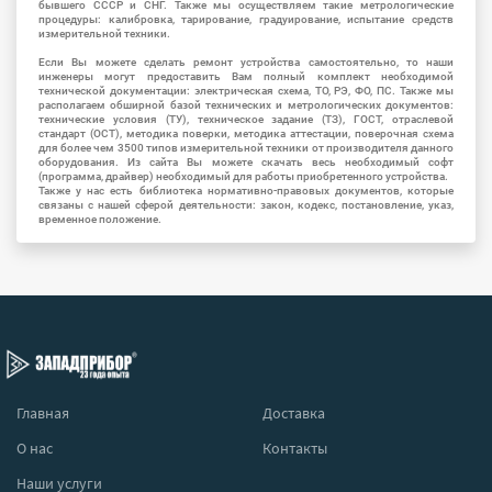
бывшего СССР и СНГ. Также мы осуществляем такие метрологические
процедуры: калибровка, тарирование, градуирование, испытание средств
измерительной техники.
Если Вы можете сделать ремонт устройства самостоятельно, то наши
инженеры могут предоставить Вам полный комплект необходимой
технической документации: электрическая схема, ТО, РЭ, ФО, ПС. Также мы
располагаем обширной базой технических и метрологических документов:
технические условия (ТУ), техническое задание (ТЗ), ГОСТ, отраслевой
стандарт (ОСТ), методика поверки, методика аттестации, поверочная схема
для более чем 3500 типов измерительной техники от производителя данного
оборудования. Из сайта Вы можете скачать весь необходимый софт
(программа, драйвер) необходимый для работы приобретенного устройства.
Также у нас есть библиотека нормативно-правовых документов, которые
связаны с нашей сферой деятельности: закон, кодекс, постановление, указ,
временное положение.
Главная
Доставка
О нас
Контакты
Наши услуги