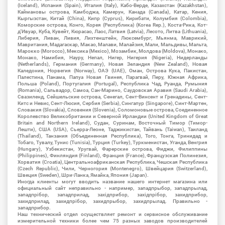
(Iceland), Испания (Spain), Италия (Italy), Кабо-Верде, Казахстан (Kazakhstan),
Каймановы острова, Камбоджа, Камерун, Канада (Canada), Катар, Кения,
Кыргызстан, Китай (China), Кипр (Cyprus), Кирибати, Колумбия (Colombia),
Коморские острова, Конго, Корея (Республика) (Korea Rep.), Коста-Рика, Кот-
д'Ивуар, Куба, Кувейт, Кюрасао, Лаос, Латвия (Latvia), Лесото, Литва (Lithuania),
Либерия, Ливан, Ливия, Лихтенштейн, Люксембург, Мьянма, Маврикий,
Мавритания, Мадагаскар, Макао, Малави, Малайзия, Мали, Мальдивы, Мальта,
Марокко (Morocco), Мексика (Mexico), Мозамбик, Молдова (Moldova), Монако,
Монако, Намибия, Науру, Непал, Нигер, Нигерия (Nigeria), Нидерланды
(Netherlands), Германия (Germany), Новая Зеландия (New Zealand), Новая
Каледония, Норвегия (Norway), ОАЭ (UAE), Оман, Острова Кука, Пакистан,
Палестина, Панама, Папуа Новая Гвинея, Парагвай, Перу, Южная Африка,
Польша (Poland), Португалия (Portugal), Республика Чад, Руанда, Румыния
(Romania), Сальвадор, Самоа, Сан-Марино, Саудовская Аравия (Saudi Arabia),
Свазиленд, Сейшельские острова, Сенегал, Сент-Винсент и Гренадины, Сент-
Китс и Невис, Сент-Люсия, Сербия (Serbia), Сингапур (Singapore), Синт-Мартен,
Словакия (Slovakia), Словения (Slovenia), Соломоновые острова, Соединенное
Королевство Великобритании и Северной Ирландии (United Kingdom of Great
Britain and Northern Ireland), Судан, Суринам, Восточный Тимор (Тимор-
Лешти), США (USA), Сьерра-Леоне, Таджикистан, Тайвань (Taiwan), Таиланд
(Thailand), Танзания (Объединенная Республика), Того, Тонга, Тринидад и
Тобаго, Тувалу, Тунис (Tunisia), Турция (Turkey), Туркменистан, Уганда, Венгрия
(Hungary), Узбекистан, Уругвай, Фарерские острова, Фиджи, Филиппины
(Philippines), Финляндия (Finland), Франция (France), Французская Полинезия,
Хорватия (Croatia), Центральноафриканская Республика, Чешская Республика
(Czech Republic), Чили, Черногория (Montenegro), Швейцария (Switzerland),
Швеция (Sweden), Шри-Ланка, Ямайка, Япония (Japan).
Иногда клиенты могут вводить название нашего интернет магазина или
официальный сайт неправильно - например, западпрыбор, западпрылад,
западпрібор, западприлад, західприбор, західпрібор, захидприбор,
захидприлад, захидпрібор, захидпрыбор, захидпрылад. Правильно -
западприбор.
Наш технический отдел осуществляет ремонт и сервисное обслуживание
измерительной техники более чем 75 разных заводов производителей