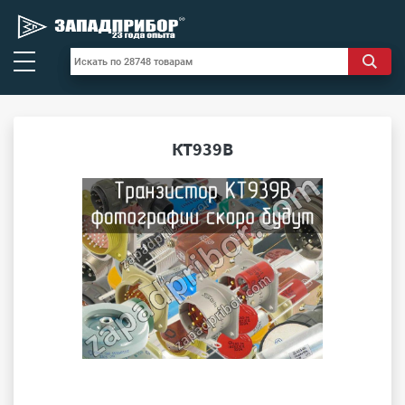
КТ939В