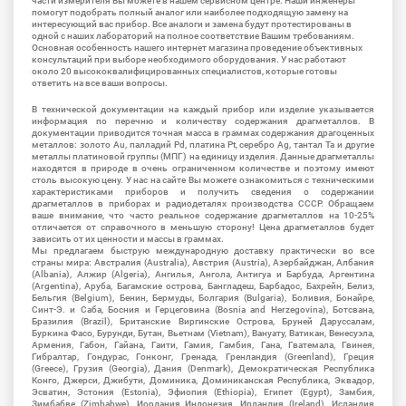
части измерителя Вы можете в нашем сервисном центре. Наши инженеры
помогут подобрать полный аналог или наиболее подходящую замену на
интересующий вас прибор. Все аналоги и замена будут протестированы в
одной с наших лабораторий на полное соответствие Вашим требованиям.
Основная особенность нашего интернет магазина проведение объективных
консультаций при выборе необходимого оборудования. У нас работают
около 20 высококвалифицированных специалистов, которые готовы
ответить на все ваши вопросы.
В технической документации на каждый прибор или изделие указывается
информация по перечню и количеству содержания драгметаллов. В
документации приводится точная масса в граммах содержания драгоценных
металлов: золото Au, палладий Pd, платина Pt, серебро Ag, тантал Ta и другие
металлы платиновой группы (МПГ) на единицу изделия. Данные драгметаллы
находятся в природе в очень ограниченном количестве и поэтому имеют
столь высокую цену. У нас на сайте Вы можете ознакомиться с техническими
характеристиками приборов и получить сведения о содержании
драгметаллов в приборах и радиодеталях производства СССР. Обращаем
ваше внимание, что часто реальное содержание драгметаллов на 10-25%
отличается от справочного в меньшую сторону! Цена драгметаллов будет
зависить от их ценности и массы в граммах.
Мы предлагаем быструю международную доставку практически во все
страны мира: Австралия (Australia), Австрия (Austria), Азербайджан, Албания
(Albania), Алжир (Algeria), Ангилья, Ангола, Антигуа и Барбуда, Аргентина
(Argentina), Аруба, Багамские острова, Бангладеш, Барбадос, Бахрейн, Белиз,
Бельгия (Belgium), Бенин, Бермуды, Болгария (Bulgaria), Боливия, Бонайре,
Синт-Э. и Саба, Босния и Герцеговина (Bosnia and Herzegovina), Ботсвана,
Бразилия (Brazil), Британские Виргинские Острова, Бруней Даруссалам,
Буркина Фасо, Бурунди, Бутан, Вьетнам (Vietnam), Вануату, Ватикан, Венесуэла,
Армения, Габон, Гайана, Гаити, Гамия, Гамбия, Гана, Гватемала, Гвинея,
Гибралтар, Гондурас, Гонконг, Гренада, Гренландия (Greenland), Греция
(Greece), Грузия (Georgia), Дания (Denmark), Демократическая Республика
Конго, Джерси, Джибути, Доминика, Доминиканская Республика, Эквадор,
Эсватин, Эстония (Estonia), Эфиопия (Ethiopia), Египет (Egypt), Замбия,
Зимбабве (Zimbabwe), Иордания Индонезия, Ирландия (Ireland), Исландия