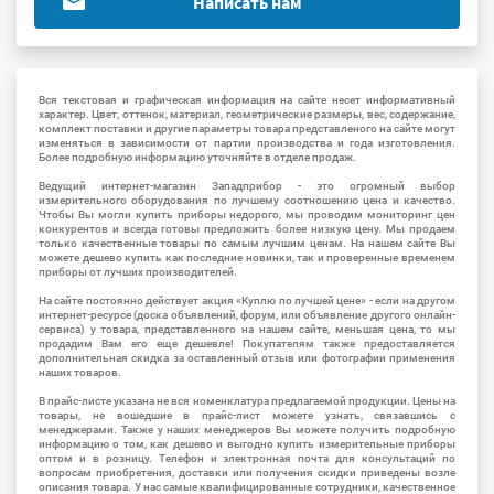
Написать нам
Вся текстовая и графическая информация на сайте несет информативный
характер. Цвет, оттенок, материал, геометрические размеры, вес, содержание,
комплект поставки и другие параметры товара представленого на сайте могут
изменяться в зависимости от партии производства и года изготовления.
Более подробную информацию уточняйте в отделе продаж.
Ведущий интернет-магазин Западприбор - это огромный выбор
измерительного оборудования по лучшему соотношению цена и качество.
Чтобы Вы могли купить приборы недорого, мы проводим мониторинг цен
конкурентов и всегда готовы предложить более низкую цену. Мы продаем
только качественные товары по самым лучшим ценам. На нашем сайте Вы
можете дешево купить как последние новинки, так и проверенные временем
приборы от лучших производителей.
На сайте постоянно действует акция «Куплю по лучшей цене» - если на другом
интернет-ресурсе (доска объявлений, форум, или объявление другого онлайн-
сервиса) у товара, представленного на нашем сайте, меньшая цена, то мы
продадим Вам его еще дешевле! Покупателям также предоставляется
дополнительная скидка за оставленный отзыв или фотографии применения
наших товаров.
В прайс-листе указана не вся номенклатура предлагаемой продукции. Цены на
товары, не вошедшие в прайс-лист можете узнать, связавшись с
менеджерами. Также у наших менеджеров Вы можете получить подробную
информацию о том, как дешево и выгодно купить измерительные приборы
оптом и в розницу. Телефон и электронная почта для консультаций по
вопросам приобретения, доставки или получения скидки приведены возле
описания товара. У нас самые квалифицированные сотрудники, качественное