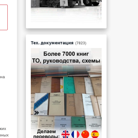
Тех. документация
(7823)
 на
ких
нных