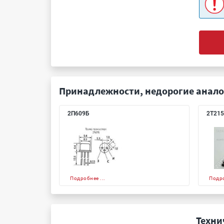
Принадлежности, недорогие анало
2П609Б
2Т21
Подробнее ...
Подро
Техни