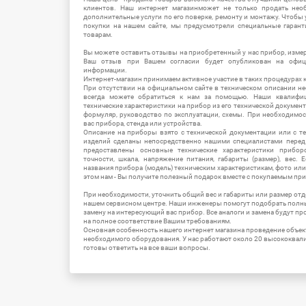
клиентов. Наш интернет магазинможет не только продать не
дополнительные услуги по его поверке, ремонту и монтажу. Чтобы 
покупки на нашем сайте, мы предусмотрели специальные гара
товарам.
Вы можете оставить отзывы на приобретенный у нас прибор, измер
Ваш отзыв при Вашем согласии будет опубликован на офици
информации.
Интернет-магазин принимаем активное участие в таких процедурах к
При отсутствии на официальном сайте в техническом описании 
всегда можете обратиться к нам за помощью. Наши квалифи
технические характеристики на прибор из его технической документ
формуляр, руководство по эксплуатации, схемы. При необходимо
вас прибора, стенда или устройства.
Описание на приборы взято с технической документации или с т
изделий сделаны непосредственно нашими специалистами перед 
предоставлены основные технические характеристики приборо
точности, шкала, напряжение питания, габариты (размер), вес.
названия прибора (модель) техническим характеристикам, фото ил
этом нам - Вы получите полезный подарок вместе с покупаемым пр
При необходимости, уточнить общий вес и габариты или размер отд
нашем сервисном центре. Наши инженеры помогут подобрать полн
замену на интересующий вас прибор. Все аналоги и замена будут п
на полное соответствие Вашим требованиям.
Основная особенность нашего интернет магазина проведение объе
необходимого оборудования. У нас работают около 20 высококва
готовы ответить на все ваши вопросы.