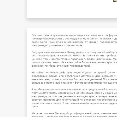
Вся текстовая и графическая информация на сайте несет информат
геометрические размеры, вес, содержание, комплект поставки и д
сайте могут изменяться в зависимости от партии производств
информацию уточняйте в отделе продаж.
Ведущий интернет-магазин Западприбор - это огромный выбор 
соотношению цена и качество. Чтобы Вы могли купить прибор
конкурентов и всегда готовы предложить более низкую цену. М
самым лучшим ценам. На нашем сайте Вы можете дешево купить к
временем приборы от лучших производителей.
На сайте постоянно действует акция «Куплю по лучшей цене» -
объявлений, форум, или объявление другого онлайн-сервиса) у 
меньшая цена, то мы продадим Вам его еще дешевле! Покупател
скидка за оставленный отзыв или фотографии применения наших т
В прайс-листе указана не вся номенклатура предлагаемой продукц
лист можете узнать, связавшись с менеджерами. Также у наших 
информацию о том, как дешево и выгодно купить измерительны
электронная почта для консультаций по вопросам приобретения,
возле описания товара. У нас самые квалифицированные сотрудни
цена.
Интернет магазин Западприбор - официальный дилер заводов изг
Наша цель - продажа товаров высокого качества с лучшими цено