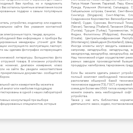
обходимый Вам прибор, но и предложить
Папуа Новая Гвинея, Парагвай, Перу, Южная
у Вас остались приятные впечатления после
Руанда, Румыния (Romania), Сальвадор, С
нтированные подарки к самым популярным
Сейшельские острова, Сенегал, Сент-Винсе
Сингапур (Singapore), Синт-Мартен, Сл
Соединенное Королевство Великобритании и
итель, устройство, индикатор или изделие.
Ireland), Судан, Суринам, Восточный Тим
альном сайте без указания контактной
(Taiwan), Таиланд (Thailand), Танзания (Объ
(Tunisia), Турция (Turkey), Туркменистан, 
ак электронные торги, тендер, аукцион.
Фиджи, Филиппины (Philippines), Финлянд
необходимой Вам информации о приборе Вы
(Croatia), Центральноафриканская Респу
цированные менеджеры уточнят для Вас
(Montenegro), Швейцария (Switzerland), Швец
ации: инструкция по эксплуатации, паспорт,
Иногда клиенты могут вводить название
сти мы сделаем фотографии интересующего
например, западпрыбор, западпрылад, зап
захидприлад, захидпрібор, захидпрыбор, з
ехнической литературы. Большинство фото
Наш технический отдел осуществляет ремо
отгрузкой товара. В описании устройства
разных заводов производителей бывшег
в: номинал, диапазон измерения, класс
процедуры: калибровка, тарирование, град
 Если на сайте Вы увидели несоответствие
и прикрепленным документам - сообщите об
Если Вы можете сделать ремонт устройс
ибором.
полный комплект необходимой техническо
располагаем обширной базой техническ
ельной части измерителя Вы можете в
техническое задание (ТЗ), ГОСТ, отраслевой
ый аналог или наиболее подходящую
схема для более чем 3500 типов измерител
ротестированы в одной с наших лабораторий
можете скачать весь необходимый софт 
устройства.
ктивных консультаций при выборе
Также у нас есть библиотека нормати
лифицированных специалистов, которые
деятельности: закон, кодекс, постановление