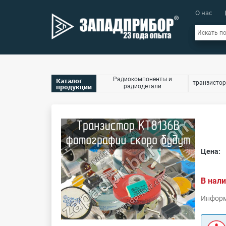
О нас
Радиокомпоненты и
Каталог
транзистор
продукции
радиодетали
Цена:
В нали
Информ