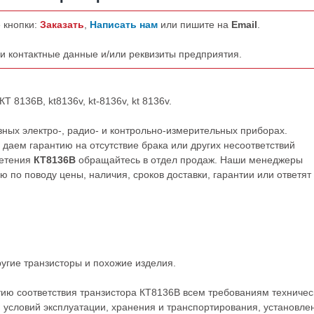
 кнопки:
Заказать
,
Написать нам
или пишите на
Email
.
ши контактные данные и/или реквизиты предприятия.
Т 8136В, kt8136v, kt-8136v, kt 8136v.
ных электро-, радио- и контрольно-измерительных приборах.
даем гарантию на отсутствие брака или других несоответствий
ретения
КТ8136В
обращайтесь в отдел продаж. Наши менеджеры
по поводу цены, наличия, сроков доставки, гарантии или ответят
ругие
транзисторы
и похожие изделия.
тию соответствия транзистора КТ8136В всем требованиям техничес
 условий эксплуатации, хранения и транспортирования, установле