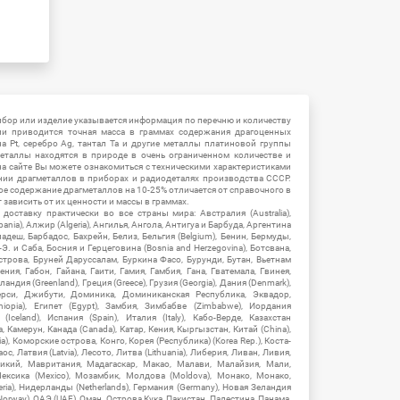
ибор или изделие указывается информация по перечню и количеству
ии приводится точная масса в граммах содержания драгоценных
на Pt, серебро Ag, тантал Ta и другие металлы платиновой группы
еталлы находятся в природе в очень ограниченном количестве и
на сайте Вы можете ознакомиться с техническими характеристиками
нии драгметаллов в приборах и радиодеталях производства СССР.
ое содержание драгметаллов на 10-25% отличается от справочного в
зависить от их ценности и массы в граммах.
ставку практически во все страны мира: Австралия (Australia),
ania), Алжир (Algeria), Ангилья, Ангола, Антигуа и Барбуда, Аргентина
гладеш, Барбадос, Бахрейн, Белиз, Бельгия (Belgium), Бенин, Бермуды,
-Э. и Саба, Босния и Герцеговина (Bosnia and Herzegovina), Ботсвана,
Острова, Бруней Даруссалам, Буркина Фасо, Бурунди, Бутан, Вьетнам
мения, Габон, Гайана, Гаити, Гамия, Гамбия, Гана, Гватемала, Гвинея,
андия (Greenland), Греция (Greece), Грузия (Georgia), Дания (Denmark),
рси, Джибути, Доминика, Доминиканская Республика, Эквадор,
hiopia), Египет (Egypt), Замбия, Зимбабве (Zimbabwe), Иордания
Iceland), Испания (Spain), Италия (Italy), Кабо-Верде, Казахстан
 Камерун, Канада (Canada), Катар, Кения, Кыргызстан, Китай (China),
), Коморские острова, Конго, Корея (Республика) (Korea Rep.), Коста-
ос, Латвия (Latvia), Лесото, Литва (Lithuania), Либерия, Ливан, Ливия,
икий, Мавритания, Мадагаскар, Макао, Малави, Малайзия, Мали,
ексика (Mexico), Мозамбик, Молдова (Moldova), Монако, Монако,
eria), Нидерланды (Netherlands), Германия (Germany), Новая Зеландия
Norway), ОАЭ (UAE), Оман, Острова Кука, Пакистан, Палестина, Панама,