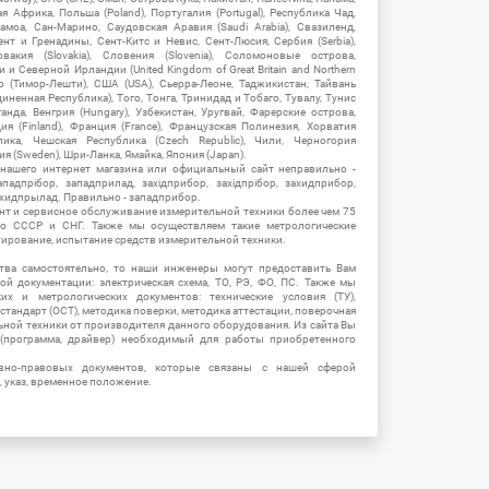
 Африка, Польша (Poland), Португалия (Portugal), Республика Чад,
амоа, Сан-Марино, Саудовская Аравия (Saudi Arabia), Свазиленд,
нт и Гренадины, Сент-Китс и Невис, Сент-Люсия, Сербия (Serbia),
овакия (Slovakia), Словения (Slovenia), Соломоновые острова,
 Северной Ирландии (United Kingdom of Great Britain and Northern
ор (Тимор-Лешти), США (USA), Сьерра-Леоне, Таджикистан, Тайвань
единенная Республика), Того, Тонга, Тринидад и Тобаго, Тувалу, Тунис
Уганда, Венгрия (Hungary), Узбекистан, Уругвай, Фарерские острова,
ия (Finland), Франция (France), Французская Полинезия, Хорватия
блика, Чешская Республика (Czech Republic), Чили, Черногория
ия (Sweden), Шри-Ланка, Ямайка, Япония (Japan).
 нашего интернет магазина или официальный сайт неправильно -
адпрібор, западприлад, західприбор, західпрібор, захидприбор,
ахидпрылад. Правильно - западприбор.
нт и сервисное обслуживание измерительной техники более чем 75
о СССР и СНГ. Также мы осуществляем такие метрологические
уирование, испытание средств измерительной техники.
тва самостоятельно, то наши инженеры могут предоставить Вам
й документации: электрическая схема, ТО, РЭ, ФО, ПС. Также мы
их и метрологических документов: технические условия (ТУ),
 стандарт (ОСТ), методика поверки, методика аттестации, поверочная
ьной техники от производителя данного оборудования. Из сайта Вы
(программа, драйвер) необходимый для работы приобретенного
вно-правовых документов, которые связаны с нашей сферой
, указ, временное положение.