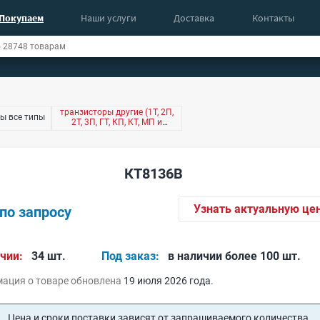
Покупаем
Наши услуги
Доставка
Контакты
транзисторы другие (1Т, 2П,
ы все типы
2Т, 3П, ГТ, КП, КТ, МП и
другие)
КТ8136В
Узнать актуальную це
по запросу
чии:
34 шт.
Под заказ:
в наличии более 100 шт.
ация о товаре обновлена
19 июля 2026 года.
Цена и сроки поставки зависят от запрашиваемого количества.