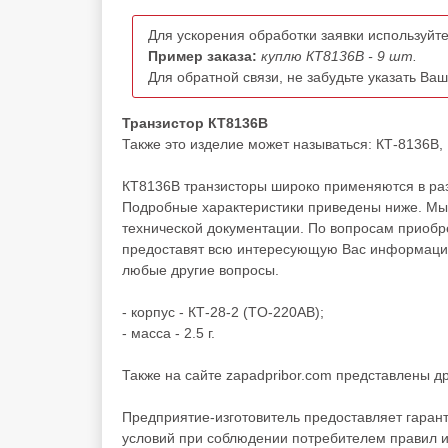
Для ускорения обработки заявки используйте
Пример заказа:
куплю КТ8136В - 9 шт.
Для обратной связи, не забудьте указать Ва
Транзистор КТ8136В
Также это изделие может называться: КТ-8136В, К
КТ8136В транзисторы широко применяются в раз
Подробные характеристики приведены ниже. Мы 
технической документации. По вопросам приоб
предоставят всю интересующую Вас информацию 
любые другие вопросы.
- корпус - КТ-28-2 (TO-220AB);
- масса - 2.5 г.
Также на сайте zapadpribor.com представлены д
Предприятие-изготовитель предоставляет гаран
условий при соблюдении потребителем правил и