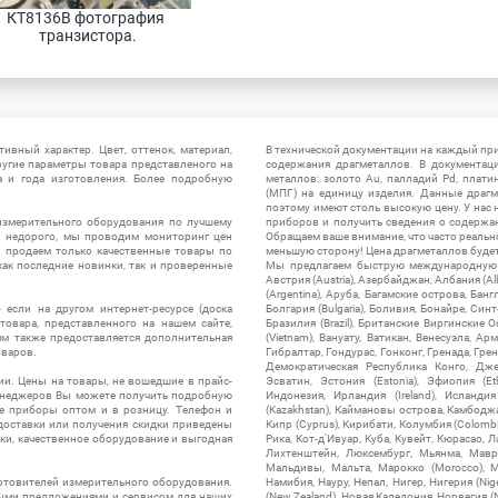
КТ8136В фотография 
транзистора.
ивный характер. Цвет, оттенок, материал,
В технической документации на каждый пр
ругие параметры товара представленого на
содержания драгметаллов. В документац
а и года изготовления. Более подробную
металлов: золото Au, палладий Pd, плати
(МПГ) на единицу изделия. Данные драгм
поэтому имеют столь высокую цену. У нас 
измерительного оборудования по лучшему
приборов и получить сведения о содержа
ы недорого, мы проводим мониторинг цен
Обращаем ваше внимание, что часто реальн
ы продаем только качественные товары по
меньшую сторону! Цена драгметаллов будет 
ак последние новинки, так и проверенные
Мы предлагаем быструю международную до
Австрия (Austria), Азербайджан, Албания (Alb
(Argentina), Аруба, Багамские острова, Бан
 если на другом интернет-ресурсе (доска
Болгария (Bulgaria), Боливия, Бонайре, Синт
товара, представленного на нашем сайте,
Бразилия (Brazil), Британские Виргинские 
ям также предоставляется дополнительная
(Vietnam), Вануату, Ватикан, Венесуэла, Ар
оваров.
Гибралтар, Гондурас, Гонконг, Гренада, Гренл
Демократическая Республика Конго, Дже
ии. Цены на товары, не вошедшие в прайс-
Эсватин, Эстония (Estonia), Эфиопия (Et
менеджеров Вы можете получить подробную
Индонезия, Ирландия (Ireland), Исландия (
е приборы оптом и в розницу. Телефон и
(Kazakhstan), Каймановы острова, Камбоджа,
 доставки или получения скидки приведены
Кипр (Cyprus), Кирибати, Колумбия (Colombia
ки, качественное оборудование и выгодная
Рика, Кот-д'Ивуар, Куба, Кувейт, Кюрасао, Ла
Лихтенштейн, Люксембург, Мьянма, Мавр
Мальдивы, Мальта, Марокко (Morocco), М
отовителей измерительного оборудования.
Намибия, Науру, Непал, Нигер, Нигерия (Nig
выми предложениями и сервисом для наших
(New Zealand), Новая Каледония, Норвегия (