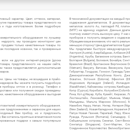
ивный характер. Цвет, оттенок, материал,
В технической документации на каждый пр
ругие параметры товара представленого на
содержания драгметаллов. В документац
а и года изготовления. Более подробную
металлов: золото Au, палладий Pd, плати
(МПГ) на единицу изделия. Данные драгм
поэтому имеют столь высокую цену. У нас 
измерительного оборудования по лучшему
приборов и получить сведения о содержа
ы недорого, мы проводим мониторинг цен
Обращаем ваше внимание, что часто реальн
ы продаем только качественные товары по
меньшую сторону! Цена драгметаллов будет 
ак последние новинки, так и проверенные
Мы предлагаем быструю международную до
Австрия (Austria), Азербайджан, Албания (Alb
(Argentina), Аруба, Багамские острова, Бан
 если на другом интернет-ресурсе (доска
Болгария (Bulgaria), Боливия, Бонайре, Синт
товара, представленного на нашем сайте,
Бразилия (Brazil), Британские Виргинские 
ям также предоставляется дополнительная
(Vietnam), Вануату, Ватикан, Венесуэла, Ар
оваров.
Гибралтар, Гондурас, Гонконг, Гренада, Гренл
Демократическая Республика Конго, Дже
ии. Цены на товары, не вошедшие в прайс-
Эсватин, Эстония (Estonia), Эфиопия (Et
менеджеров Вы можете получить подробную
Индонезия, Ирландия (Ireland), Исландия (
е приборы оптом и в розницу. Телефон и
(Kazakhstan), Каймановы острова, Камбоджа,
 доставки или получения скидки приведены
Кипр (Cyprus), Кирибати, Колумбия (Colombia
ки, качественное оборудование и выгодная
Рика, Кот-д'Ивуар, Куба, Кувейт, Кюрасао, Ла
Лихтенштейн, Люксембург, Мьянма, Мавр
Мальдивы, Мальта, Марокко (Morocco), М
отовителей измерительного оборудования.
Намибия, Науру, Непал, Нигер, Нигерия (Nig
выми предложениями и сервисом для наших
(New Zealand), Новая Каледония, Норвегия (
обходимый Вам прибор, но и предложить
Папуа Новая Гвинея, Парагвай, Перу, Южная
у Вас остались приятные впечатления после
Руанда, Румыния (Romania), Сальвадор, С
нтированные подарки к самым популярным
Сейшельские острова, Сенегал, Сент-Винсе
Сингапур (Singapore), Синт-Мартен, Сл
Соединенное Королевство Великобритании и