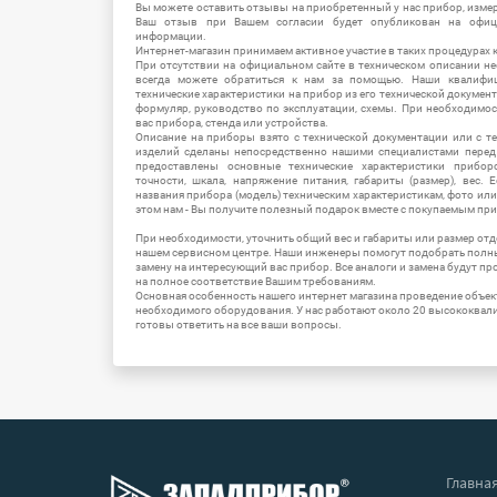
Вы можете оставить отзывы на приобретенный у нас прибор, измер
Ваш отзыв при Вашем согласии будет опубликован на офици
информации.
Интернет-магазин принимаем активное участие в таких процедурах к
При отсутствии на официальном сайте в техническом описании 
всегда можете обратиться к нам за помощью. Наши квалифи
технические характеристики на прибор из его технической документ
формуляр, руководство по эксплуатации, схемы. При необходимо
вас прибора, стенда или устройства.
Описание на приборы взято с технической документации или с т
изделий сделаны непосредственно нашими специалистами перед 
предоставлены основные технические характеристики приборо
точности, шкала, напряжение питания, габариты (размер), вес.
названия прибора (модель) техническим характеристикам, фото ил
этом нам - Вы получите полезный подарок вместе с покупаемым пр
При необходимости, уточнить общий вес и габариты или размер отд
нашем сервисном центре. Наши инженеры помогут подобрать полн
замену на интересующий вас прибор. Все аналоги и замена будут п
на полное соответствие Вашим требованиям.
Основная особенность нашего интернет магазина проведение объе
необходимого оборудования. У нас работают около 20 высококва
готовы ответить на все ваши вопросы.
Главна