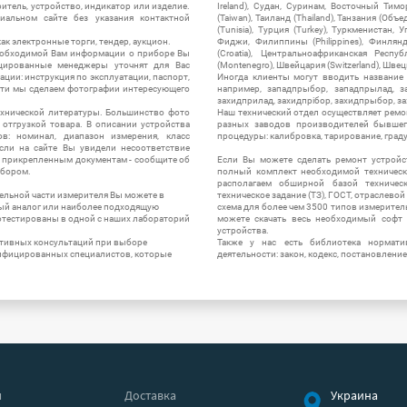
итель, устройство, индикатор или изделие.
Ireland), Судан, Суринам, Восточный Тим
альном сайте без указания контактной
(Taiwan), Таиланд (Thailand), Танзания (Объ
(Tunisia), Турция (Turkey), Туркменистан, 
ак электронные торги, тендер, аукцион.
Фиджи, Филиппины (Philippines), Финлянд
необходимой Вам информации о приборе Вы
(Croatia), Центральноафриканская Респу
цированные менеджеры уточнят для Вас
(Montenegro), Швейцария (Switzerland), Швец
ации: инструкция по эксплуатации, паспорт,
Иногда клиенты могут вводить название
сти мы сделаем фотографии интересующего
например, западпрыбор, западпрылад, зап
захидприлад, захидпрібор, захидпрыбор, з
ехнической литературы. Большинство фото
Наш технический отдел осуществляет ремо
отгрузкой товара. В описании устройства
разных заводов производителей бывшег
в: номинал, диапазон измерения, класс
процедуры: калибровка, тарирование, град
 Если на сайте Вы увидели несоответствие
и прикрепленным документам - сообщите об
Если Вы можете сделать ремонт устройс
ибором.
полный комплект необходимой техническо
располагаем обширной базой техническ
ельной части измерителя Вы можете в
техническое задание (ТЗ), ГОСТ, отраслевой
ый аналог или наиболее подходящую
схема для более чем 3500 типов измерител
ротестированы в одной с наших лабораторий
можете скачать весь необходимый софт 
устройства.
ктивных консультаций при выборе
Также у нас есть библиотека нормати
лифицированных специалистов, которые
деятельности: закон, кодекс, постановление
я
Доставка
Украина