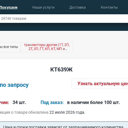
Покупаем
Наши услуги
Доставка
Контакты
транзисторы другие (1Т, 2П,
ы все типы
2Т, 3П, ГТ, КП, КТ, МП и
другие)
КТ639Ж
Узнать актуальную це
по запросу
чии:
34 шт.
Под заказ:
в наличии более 100 шт.
ация о товаре обновлена
22 июля 2026 года.
Цена и сроки поставки зависят от запрашиваемого количества.