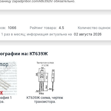
аницу zapadpribor.com/kt639zh/ обязательно.
ров:
1066
Рейтинг товара:
4.5
Количество оценок
я 1 раз в месяц; информация актуальна на
02 августа 2026
ографии на: КТ639Ж
афия 1 
КТ639Ж схема, чертеж 
а. 
транзистора.