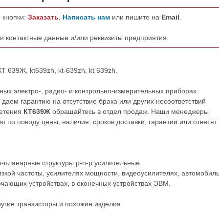
 кнопки:
Заказать
,
Написать нам
или пишите на
Email
.
ши контактные данные и/или реквизиты предприятия.
 639Ж, kt639zh, kt-639zh, kt 639zh.
ых электро-, радио- и контрольно-измерительных приборах.
даем гарантию на отсутствие брака или других несоответствий
ретения
КТ639Ж
обращайтесь в отдел продаж. Наши менеджеры
по поводу цены, наличия, сроков доставки, гарантии или ответят
-планарные структуры p-n-p усилительные.
зкой частоты, усилителях мощности, видеоусилителях, автомобил
ючающих устройствах, в оконечных устройствах ЭВМ.
ругие
транзисторы
и похожие изделия.