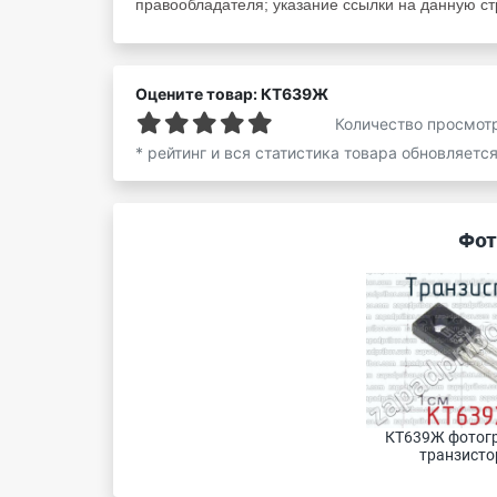
правообладателя; указание ссылки на данную стр
Оцените товар: КТ639Ж
Количество просмот
* рейтинг и вся статистика товара обновляетс
Фот
КТ639Ж фотогр
транзистор