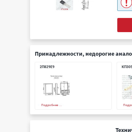
Принадлежности, недорогие анало
2П829Е9
КП30
Подробнее ...
Подро
Техни