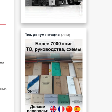
Тех. документация
(7823)
 на
ьных