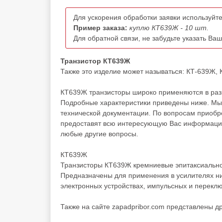
Для ускорения обработки заявки используйте
Пример заказа:
куплю КТ639Ж - 10 шт.
Для обратной связи, не забудьте указать Ва
Транзистор КТ639Ж
Также это изделие может называться: КТ-639Ж, КТ
КТ639Ж транзисторы широко применяются в разн
Подробные характеристики приведены ниже. Мы 
технической документации. По вопросам приоб
предоставят всю интересующую Вас информацию 
любые другие вопросы.
КТ639Ж
Транзисторы КТ639Ж кремниевые эпитаксиально
Предназначены для применения в усилителях ни
электронных устройствах, импульсных и перекл
Также на сайте zapadpribor.com представлены д