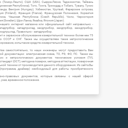
ор (Тимор-Лешти), США (USA), Сьерра-Леоне, Таджикистан, Тайвань
единенная Республика), Того, Тонга, Тринидад и Тобаго, Тувалу, Тунис
Уганда, Венгрия (Hungary), Узбекистан, Уругвай, Фарерские острова,
ия (Finland), Франция (France), Французская Полинезия, Хорватия
блика, Чешская Республика (Czech Republic), Чили, Черногория
ия (Sweden), Шри-Ланка, Ямайка, Япония (Japan).
 нашего интернет магазина или официальный сайт неправильно -
адпрібор, западприлад, західприбор, західпрібор, захидприбор,
ахидпрылад. Правильно - западприбор.
нт и сервисное обслуживание измерительной техники более чем 75
о СССР и СНГ. Также мы осуществляем такие метрологические
уирование, испытание средств измерительной техники.
тва самостоятельно, то наши инженеры могут предоставить Вам
й документации: электрическая схема, ТО, РЭ, ФО, ПС. Также мы
их и метрологических документов: технические условия (ТУ),
 стандарт (ОСТ), методика поверки, методика аттестации, поверочная
ьной техники от производителя данного оборудования. Из сайта Вы
(программа, драйвер) необходимый для работы приобретенного
вно-правовых документов, которые связаны с нашей сферой
, указ, временное положение.