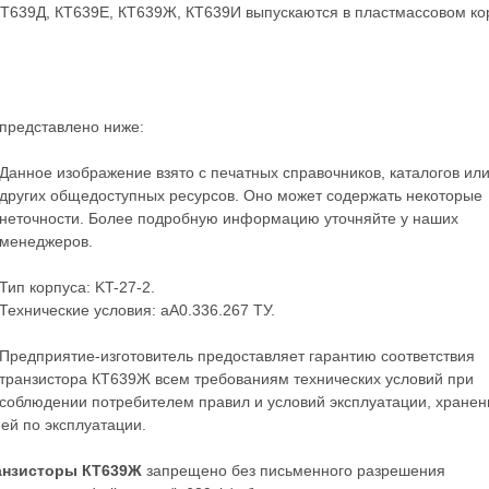
КТ639Д, КТ639Е, КТ639Ж, КТ639И выпускаются в пластмассовом ко
представлено ниже:
Данное изображение взято с печатных справочников, каталогов ил
других общедоступных ресурсов. Оно может содержать некоторые
неточности. Более подробную информацию уточняйте у наших
менеджеров.
Тип корпуса: KT-27-2.
Технические условия: аА0.336.267 ТУ.
Предприятие-изготовитель предоставляет гарантию соответствия
транзистора КТ639Ж всем требованиям технических условий при
соблюдении потребителем правил и условий эксплуатации, хранен
ей по эксплуатации.
анзисторы КТ639Ж
запрещено без письменного разрешения