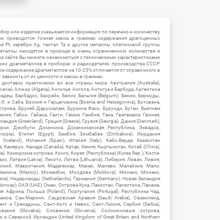
ибор или изделие указывается информация по перечню и количеству
ии приводится точная масса в граммах содержания драгоценных
на Pt, серебро Ag, тантал Ta и другие металлы платиновой группы
еталлы находятся в природе в очень ограниченном количестве и
на сайте Вы можете ознакомиться с техническими характеристиками
нии драгметаллов в приборах и радиодеталях производства СССР.
ое содержание драгметаллов на 10-25% отличается от справочного в
зависить от их ценности и массы в граммах.
ставку практически во все страны мира: Австралия (Australia),
ania), Алжир (Algeria), Ангилья, Ангола, Антигуа и Барбуда, Аргентина
гладеш, Барбадос, Бахрейн, Белиз, Бельгия (Belgium), Бенин, Бермуды,
-Э. и Саба, Босния и Герцеговина (Bosnia and Herzegovina), Ботсвана,
Острова, Бруней Даруссалам, Буркина Фасо, Бурунди, Бутан, Вьетнам
мения, Габон, Гайана, Гаити, Гамия, Гамбия, Гана, Гватемала, Гвинея,
андия (Greenland), Греция (Greece), Грузия (Georgia), Дания (Denmark),
рси, Джибути, Доминика, Доминиканская Республика, Эквадор,
hiopia), Египет (Egypt), Замбия, Зимбабве (Zimbabwe), Иордания
Iceland), Испания (Spain), Италия (Italy), Кабо-Верде, Казахстан
 Камерун, Канада (Canada), Катар, Кения, Кыргызстан, Китай (China),
), Коморские острова, Конго, Корея (Республика) (Korea Rep.), Коста-
ос, Латвия (Latvia), Лесото, Литва (Lithuania), Либерия, Ливан, Ливия,
икий, Мавритания, Мадагаскар, Макао, Малави, Малайзия, Мали,
ексика (Mexico), Мозамбик, Молдова (Moldova), Монако, Монако,
eria), Нидерланды (Netherlands), Германия (Germany), Новая Зеландия
Norway), ОАЭ (UAE), Оман, Острова Кука, Пакистан, Палестина, Панама,
 Африка, Польша (Poland), Португалия (Portugal), Республика Чад,
амоа, Сан-Марино, Саудовская Аравия (Saudi Arabia), Свазиленд,
нт и Гренадины, Сент-Китс и Невис, Сент-Люсия, Сербия (Serbia),
овакия (Slovakia), Словения (Slovenia), Соломоновые острова,
 Северной Ирландии (United Kingdom of Great Britain and Northern