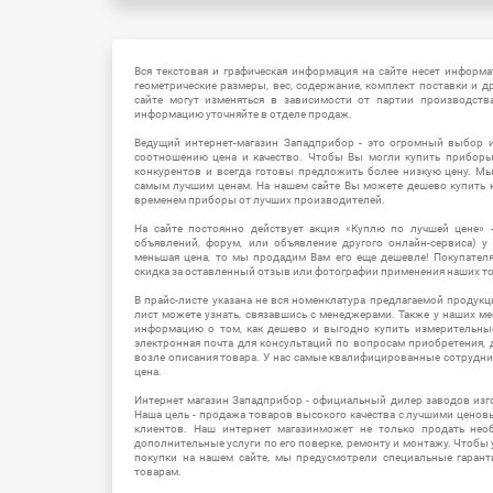
Вся текстовая и графическая информация на сайте несет информат
геометрические размеры, вес, содержание, комплект поставки и д
сайте могут изменяться в зависимости от партии производств
информацию уточняйте в отделе продаж.
Ведущий интернет-магазин Западприбор - это огромный выбор 
соотношению цена и качество. Чтобы Вы могли купить прибор
конкурентов и всегда готовы предложить более низкую цену. М
самым лучшим ценам. На нашем сайте Вы можете дешево купить к
временем приборы от лучших производителей.
На сайте постоянно действует акция «Куплю по лучшей цене» -
объявлений, форум, или объявление другого онлайн-сервиса) у 
меньшая цена, то мы продадим Вам его еще дешевле! Покупател
скидка за оставленный отзыв или фотографии применения наших т
В прайс-листе указана не вся номенклатура предлагаемой продукц
лист можете узнать, связавшись с менеджерами. Также у наших 
информацию о том, как дешево и выгодно купить измерительны
электронная почта для консультаций по вопросам приобретения,
возле описания товара. У нас самые квалифицированные сотрудни
цена.
Интернет магазин Западприбор - официальный дилер заводов изг
Наша цель - продажа товаров высокого качества с лучшими цено
клиентов. Наш интернет магазинможет не только продать не
дополнительные услуги по его поверке, ремонту и монтажу. Чтобы 
покупки на нашем сайте, мы предусмотрели специальные гара
товарам.