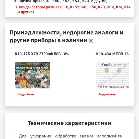
конденсаторы (К10-, К50-, К52-, К53-, К73- и другие)
конденсаторы разные (К10, К15У, К40, К50, К73, КВИ, КМ, КТ4
и другие)
Принадлежности, недорогие аналоги и
другие приборы в наличии
(6)
К10-17Б X7R 2700пФ 50В 10%
К10-43А МПОВ 1240пФ
Подробнее ...
Подробнее ...
Технические характеристики
Для ускорения обработки заявки используйте