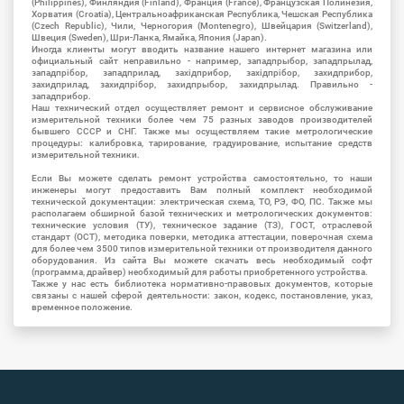
(Philippines), Финляндия (Finland), Франция (France), Французская Полинезия,
Хорватия (Croatia), Центральноафриканская Республика, Чешская Республика
(Czech Republic), Чили, Черногория (Montenegro), Швейцария (Switzerland),
Швеция (Sweden), Шри-Ланка, Ямайка, Япония (Japan).
Иногда клиенты могут вводить название нашего интернет магазина или
официальный сайт неправильно - например, западпрыбор, западпрылад,
западпрібор, западприлад, західприбор, західпрібор, захидприбор,
захидприлад, захидпрібор, захидпрыбор, захидпрылад. Правильно -
западприбор.
Наш технический отдел осуществляет ремонт и сервисное обслуживание
измерительной техники более чем 75 разных заводов производителей
бывшего СССР и СНГ. Также мы осуществляем такие метрологические
процедуры: калибровка, тарирование, градуирование, испытание средств
измерительной техники.
Если Вы можете сделать ремонт устройства самостоятельно, то наши
инженеры могут предоставить Вам полный комплект необходимой
технической документации: электрическая схема, ТО, РЭ, ФО, ПС. Также мы
располагаем обширной базой технических и метрологических документов:
технические условия (ТУ), техническое задание (ТЗ), ГОСТ, отраслевой
стандарт (ОСТ), методика поверки, методика аттестации, поверочная схема
для более чем 3500 типов измерительной техники от производителя данного
оборудования. Из сайта Вы можете скачать весь необходимый софт
(программа, драйвер) необходимый для работы приобретенного устройства.
Также у нас есть библиотека нормативно-правовых документов, которые
связаны с нашей сферой деятельности: закон, кодекс, постановление, указ,
временное положение.