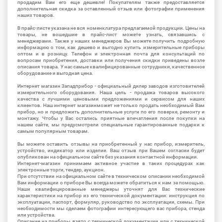
продадим Вам его еще дешевле! Покупателям также предоставляется
дополнительная скидка за оставленный отзыв или фотографии применения
наших товаров.
В прайс-листе указана не вся номенклатура предлагаемой продукции. Цены на
товары, не вошедшие в прайс-лист можете узнать, связавшись с
менеджерами. Также у наших менеджеров Вы можете получить подробную
информацию о том, как дешево и выгодно купить измерительные приборы
оптом и в розницу. Телефон и электронная почта для консультаций по
вопросам приобретения, доставки или получения скидки приведены возле
описания товара. У нас самые квалифицированные сотрудники, качественное
оборудование и выгодная цена.
Интернет магазин Западприбор - официальный дилер заводов изготовителей
измерительного оборудования. Наша цель - продажа товаров высокого
качества с лучшими ценовыми предложениями и сервисом для наших
клиентов. Наш интернет магазинможет не только продать необходимый Вам
прибор, но и предложить дополнительные услуги по его поверке, ремонту и
монтажу. Чтобы у Вас остались приятные впечатления после покупки на
нашем сайте, мы предусмотрели специальные гарантированные подарки к
самым популярным товарам.
Вы можете оставить отзывы на приобретенный у нас прибор, измеритель,
устройство, индикатор или изделие. Ваш отзыв при Вашем согласии будет
опубликован на официальном сайте без указания контактной информации.
Интернет-магазин принимаем активное участие в таких процедурах как
электронные торги, тендер, аукцион.
При отсутствии на официальном сайте в техническом описании необходимой
Вам информации о приборе Вы всегда можете обратиться к нам за помощью.
Наши квалифицированные менеджеры уточнят для Вас технические
характеристики на прибор из его технической документации: инструкция по
эксплуатации, паспорт, формуляр, руководство по эксплуатации, схемы. При
необходимости мы сделаем фотографии интересующего вас прибора, стенда
или устройства.
Описание на приборы взято с технической документации или с технической