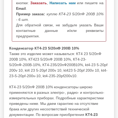
кнопки:
Заказать
,
Написать нам
или пишите на
Email
.
Пример заказа:
куплю КТ4-23 5/20пФ 200В 10%
- 6 шт.
Для обратной связи, не забудьте указать Ваши
контактные данные и/или реквизиты
предприятия.
Конденсатор КТ4-23 5/20пФ 200В 10%
Также это изделие может называться: КТ4 23 5/20пФ
200В 10%, КТ423 5/20пФ 200В 10%, КТ4-23-
5/20пФ-200В-10%, КТ4-235/20пФ200В10%, kt4-23 5-20pf
200v 10, kt4 23 5-20pf 200v 10, kt423 5-20pf 200v 10, kt4-
23-5-20pf-200v-10, kt4-235-20pf200v10.
КТ4-23 5/20пФ 200В 10% конденсаторы широко
применяются в разных электро-, радио- и контрольно-
измерительных приборах. Подробные характеристики
приведены ниже. Мы даем гарантию на отсутствие
брака или других несоответствий технической
документации. По вопросам приобретения
КТ4-23