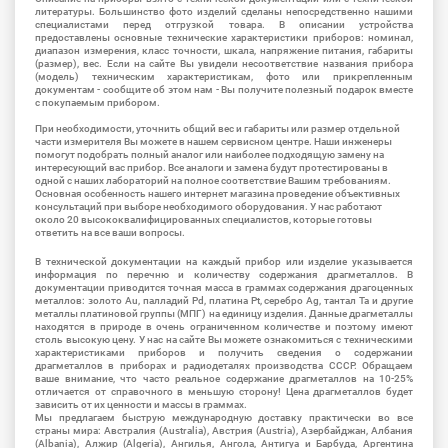
литературы. Большинство фото изделий сделаны непосредственно нашими
специалистами перед отгрузкой товара. В описании устройства
предоставлены основные технические характеристики приборов: номинал,
диапазон измерения, класс точности, шкала, напряжение питания, габариты
(размер), вес. Если на сайте Вы увидели несоответствие названия прибора
(модель) техническим характеристикам, фото или прикрепленным
документам - сообщите об этом нам - Вы получите полезный подарок вместе
с покупаемым прибором.
При необходимости, уточнить общий вес и габариты или размер отдельной
части измерителя Вы можете в нашем сервисном центре. Наши инженеры
помогут подобрать полный аналог или наиболее подходящую замену на
интересующий вас прибор. Все аналоги и замена будут протестированы в
одной с наших лабораторий на полное соответствие Вашим требованиям.
Основная особенность нашего интернет магазина проведение объективных
консультаций при выборе необходимого оборудования. У нас работают
около 20 высококвалифицированных специалистов, которые готовы
ответить на все ваши вопросы.
В технической документации на каждый прибор или изделие указывается
информация по перечню и количеству содержания драгметаллов. В
документации приводится точная масса в граммах содержания драгоценных
металлов: золото Au, палладий Pd, платина Pt, серебро Ag, тантал Ta и другие
металлы платиновой группы (МПГ) на единицу изделия. Данные драгметаллы
находятся в природе в очень ограниченном количестве и поэтому имеют
столь высокую цену. У нас на сайте Вы можете ознакомиться с техническими
характеристиками приборов и получить сведения о содержании
драгметаллов в приборах и радиодеталях производства СССР. Обращаем
ваше внимание, что часто реальное содержание драгметаллов на 10-25%
отличается от справочного в меньшую сторону! Цена драгметаллов будет
зависить от их ценности и массы в граммах.
Мы предлагаем быструю международную доставку практически во все
страны мира: Австралия (Australia), Австрия (Austria), Азербайджан, Албания
(Albania), Алжир (Algeria), Ангилья, Ангола, Антигуа и Барбуда, Аргентина