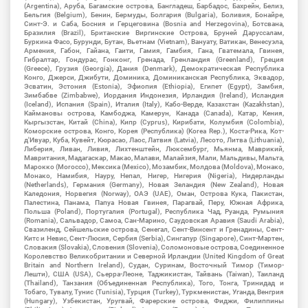
(Argentina), Аруба, Багамские острова, Бангладеш, Барбадос, Бахрейн, Белиз,
Бельгия (Belgium), Бенин, Бермуды, Болгария (Bulgaria), Боливия, Бонайре,
Синт-Э. и Саба, Босния и Герцеговина (Bosnia and Herzegovina), Ботсвана,
Бразилия (Brazil), Британские Виргинские Острова, Бруней Даруссалам,
Буркина Фасо, Бурунди, Бутан, Вьетнам (Vietnam), Вануату, Ватикан, Венесуэла,
Армения, Габон, Гайана, Гаити, Гамия, Гамбия, Гана, Гватемала, Гвинея,
Гибралтар, Гондурас, Гонконг, Гренада, Гренландия (Greenland), Греция
(Greece), Грузия (Georgia), Дания (Denmark), Демократическая Республика
Конго, Джерси, Джибути, Доминика, Доминиканская Республика, Эквадор,
Эсватин, Эстония (Estonia), Эфиопия (Ethiopia), Египет (Egypt), Замбия,
Зимбабве (Zimbabwe), Иордания Индонезия, Ирландия (Ireland), Исландия
(Iceland), Испания (Spain), Италия (Italy), Кабо-Верде, Казахстан (Kazakhstan),
Каймановы острова, Камбоджа, Камерун, Канада (Canada), Катар, Кения,
Кыргызстан, Китай (China), Кипр (Cyprus), Кирибати, Колумбия (Colombia),
Коморские острова, Конго, Корея (Республика) (Korea Rep.), Коста-Рика, Кот-
д'Ивуар, Куба, Кувейт, Кюрасао, Лаос, Латвия (Latvia), Лесото, Литва (Lithuania),
Либерия, Ливан, Ливия, Лихтенштейн, Люксембург, Мьянма, Маврикий,
Мавритания, Мадагаскар, Макао, Малави, Малайзия, Мали, Мальдивы, Мальта,
Марокко (Morocco), Мексика (Mexico), Мозамбик, Молдова (Moldova), Монако,
Монако, Намибия, Науру, Непал, Нигер, Нигерия (Nigeria), Нидерланды
(Netherlands), Германия (Germany), Новая Зеландия (New Zealand), Новая
Каледония, Норвегия (Norway), ОАЭ (UAE), Оман, Острова Кука, Пакистан,
Палестина, Панама, Папуа Новая Гвинея, Парагвай, Перу, Южная Африка,
Польша (Poland), Португалия (Portugal), Республика Чад, Руанда, Румыния
(Romania), Сальвадор, Самоа, Сан-Марино, Саудовская Аравия (Saudi Arabia),
Свазиленд, Сейшельские острова, Сенегал, Сент-Винсент и Гренадины, Сент-
Китс и Невис, Сент-Люсия, Сербия (Serbia), Сингапур (Singapore), Синт-Мартен,
Словакия (Slovakia), Словения (Slovenia), Соломоновые острова, Соединенное
Королевство Великобритании и Северной Ирландии (United Kingdom of Great
Britain and Northern Ireland), Судан, Суринам, Восточный Тимор (Тимор-
Лешти), США (USA), Сьерра-Леоне, Таджикистан, Тайвань (Taiwan), Таиланд
(Thailand), Танзания (Объединенная Республика), Того, Тонга, Тринидад и
Тобаго, Тувалу, Тунис (Tunisia), Турция (Turkey), Туркменистан, Уганда, Венгрия
(Hungary), Узбекистан, Уругвай, Фарерские острова, Фиджи, Филиппины