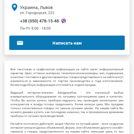
Украина, Львов
ул. Городоцкая, 222
+38 (050) 478-15-48
Пн-Пт 8:00 - 18:00
Написать нам
Вся текстовая и графическая информация на сайте несет информативный
характер. Цвет, оттенок, материал, геометрические размеры, вес, содержание,
комплект поставки и другие параметры товара представленого на сайте могут
изменяться в зависимости от партии производства и года изготовления.
Более подробную информацию уточняйте в отделе продаж.
Ведущий интернет-магазин Западприбор - это огромный выбор
измерительного оборудования по лучшему соотношению цена и качество.
Чтобы Вы могли купить приборы недорого, мы проводим мониторинг цен
конкурентов и всегда готовы предложить более низкую цену. Мы продаем
только качественные товары по самым лучшим ценам. На нашем сайте Вы
можете дешево купить как последние новинки, так и проверенные временем
приборы от лучших производителей.
На сайте постоянно действует акция «Куплю по лучшей цене» - если на другом
интернет-ресурсе (доска объявлений, форум, или объявление другого онлайн-
сервиса) у товара, представленного на нашем сайте, меньшая цена, то мы