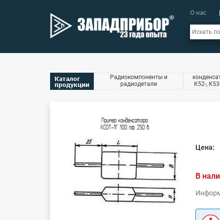
О нас
Радиокомпоненты и
конденсат
Каталог
продукции
радиодетали
К52-, К53
Цена:
В нали
Информ