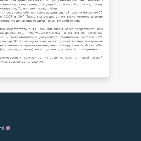
 нашего интернет магазина или официальный сайт неправильно -
адпрібор, западприлад, західприбор, західпрібор, захидприбор,
ахидпрылад. Правильно - западприбор.
нт и сервисное обслуживание измерительной техники более чем 75
о СССР и СНГ. Также мы осуществляем такие метрологические
уирование, испытание средств измерительной техники.
тва самостоятельно, то наши инженеры могут предоставить Вам
й документации: электрическая схема, ТО, РЭ, ФО, ПС. Также мы
их и метрологических документов: технические условия (ТУ),
 стандарт (ОСТ), методика поверки, методика аттестации, поверочная
ьной техники от производителя данного оборудования. Из сайта Вы
(программа, драйвер) необходимый для работы приобретенного
вно-правовых документов, которые связаны с нашей сферой
, указ, временное положение.
-48