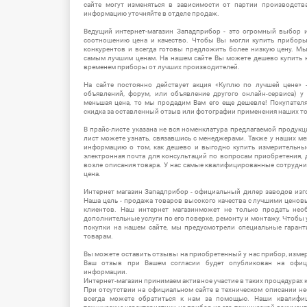
сайте могут изменяться в зависимости от партии производств
информацию уточняйте в отделе продаж.
Ведущий интернет-магазин Западприбор - это огромный выбор 
соотношению цена и качество. Чтобы Вы могли купить прибор
конкурентов и всегда готовы предложить более низкую цену. М
самым лучшим ценам. На нашем сайте Вы можете дешево купить к
временем приборы от лучших производителей.
На сайте постоянно действует акция «Куплю по лучшей цене» -
объявлений, форум, или объявление другого онлайн-сервиса) у 
меньшая цена, то мы продадим Вам его еще дешевле! Покупател
скидка за оставленный отзыв или фотографии применения наших т
В прайс-листе указана не вся номенклатура предлагаемой продукц
лист можете узнать, связавшись с менеджерами. Также у наших 
информацию о том, как дешево и выгодно купить измерительны
электронная почта для консультаций по вопросам приобретения,
возле описания товара. У нас самые квалифицированные сотрудни
цена.
Интернет магазин Западприбор - официальный дилер заводов изг
Наша цель - продажа товаров высокого качества с лучшими цено
клиентов. Наш интернет магазинможет не только продать не
дополнительные услуги по его поверке, ремонту и монтажу. Чтобы 
покупки на нашем сайте, мы предусмотрели специальные гара
товарам.
Вы можете оставить отзывы на приобретенный у нас прибор, измер
Ваш отзыв при Вашем согласии будет опубликован на офици
информации.
Интернет-магазин принимаем активное участие в таких процедурах к
При отсутствии на официальном сайте в техническом описании 
всегда можете обратиться к нам за помощью. Наши квалифи