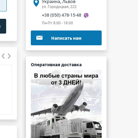
Украина, Львов
ул. Городоцкая, 222
+38 (050) 478-15-48
Пн-Пт 8:00 - 18:00
Написать нам
Оперативная доставка
К73-56г 0.47мкФ 1000/380В 10% 40А
К73-17 8200пФ 
Подробнее ...
Подробнее ...