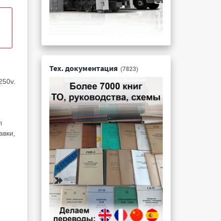
Тех. документация
(7823)
250v.
л
авки,