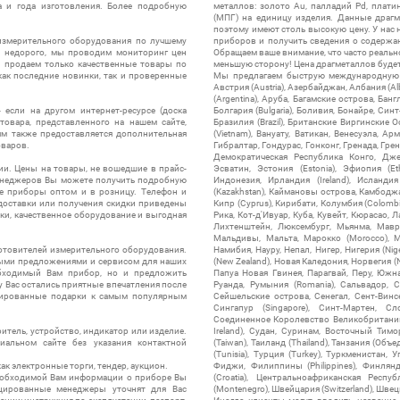
а и года изготовления. Более подробную
металлов: золото Au, палладий Pd, плати
(МПГ) на единицу изделия. Данные драгм
поэтому имеют столь высокую цену. У нас 
измерительного оборудования по лучшему
приборов и получить сведения о содержа
ы недорого, мы проводим мониторинг цен
Обращаем ваше внимание, что часто реальн
ы продаем только качественные товары по
меньшую сторону! Цена драгметаллов будет 
ак последние новинки, так и проверенные
Мы предлагаем быструю международную до
Австрия (Austria), Азербайджан, Албания (Alb
(Argentina), Аруба, Багамские острова, Бан
 если на другом интернет-ресурсе (доска
Болгария (Bulgaria), Боливия, Бонайре, Синт
товара, представленного на нашем сайте,
Бразилия (Brazil), Британские Виргинские 
ям также предоставляется дополнительная
(Vietnam), Вануату, Ватикан, Венесуэла, Ар
оваров.
Гибралтар, Гондурас, Гонконг, Гренада, Гренл
Демократическая Республика Конго, Дже
ии. Цены на товары, не вошедшие в прайс-
Эсватин, Эстония (Estonia), Эфиопия (Et
менеджеров Вы можете получить подробную
Индонезия, Ирландия (Ireland), Исландия (
е приборы оптом и в розницу. Телефон и
(Kazakhstan), Каймановы острова, Камбоджа,
 доставки или получения скидки приведены
Кипр (Cyprus), Кирибати, Колумбия (Colombia
ки, качественное оборудование и выгодная
Рика, Кот-д'Ивуар, Куба, Кувейт, Кюрасао, Ла
Лихтенштейн, Люксембург, Мьянма, Мавр
Мальдивы, Мальта, Марокко (Morocco), М
отовителей измерительного оборудования.
Намибия, Науру, Непал, Нигер, Нигерия (Nig
выми предложениями и сервисом для наших
(New Zealand), Новая Каледония, Норвегия (
обходимый Вам прибор, но и предложить
Папуа Новая Гвинея, Парагвай, Перу, Южная
у Вас остались приятные впечатления после
Руанда, Румыния (Romania), Сальвадор, С
нтированные подарки к самым популярным
Сейшельские острова, Сенегал, Сент-Винсе
Сингапур (Singapore), Синт-Мартен, Сл
Соединенное Королевство Великобритании и
итель, устройство, индикатор или изделие.
Ireland), Судан, Суринам, Восточный Тим
альном сайте без указания контактной
(Taiwan), Таиланд (Thailand), Танзания (Объ
(Tunisia), Турция (Turkey), Туркменистан, 
ак электронные торги, тендер, аукцион.
Фиджи, Филиппины (Philippines), Финлянд
необходимой Вам информации о приборе Вы
(Croatia), Центральноафриканская Респу
цированные менеджеры уточнят для Вас
(Montenegro), Швейцария (Switzerland), Швец