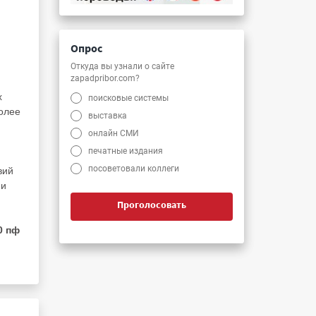
Опрос
Откуда вы узнали о сайте
zapadpribor.com?
х
поисковые системы
олее
выставка
онлайн СМИ
печатные издания
посоветовали коллеги
вий
 и
Проголосовать
0 пф