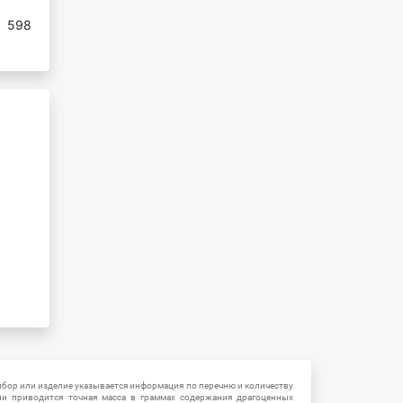
:
598
ибор или изделие указывается информация по перечню и количеству
ии приводится точная масса в граммах содержания драгоценных