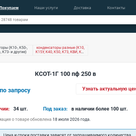
Покупаем
Наши услуги
Доставка
Контакты
оры (К10-, К50-,
конденсаторы разные (К10,
-, К73- и другие)
К15У, К40, К50, К73, КВИ, КМ,
КТ4 и другие)
КСОТ-1Г 100 пф 250 в
Узнать актуальную це
по запросу
чии:
34 шт.
Под заказ:
в наличии более 100 шт.
ация о товаре обновлена
18 июля 2026 года.
Цена и сроки поставки зависят от запрашиваемого количества.