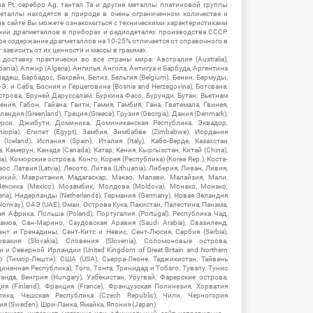
на Pt, серебро Ag, тантал Ta и другие металлы платиновой группы
еталлы находятся в природе в очень ограниченном количестве и
на сайте Вы можете ознакомиться с техническими характеристиками
нии драгметаллов в приборах и радиодеталях производства СССР.
ое содержание драгметаллов на 10-25% отличается от справочного в
зависить от их ценности и массы в граммах.
ставку практически во все страны мира: Австралия (Australia),
ania), Алжир (Algeria), Ангилья, Ангола, Антигуа и Барбуда, Аргентина
гладеш, Барбадос, Бахрейн, Белиз, Бельгия (Belgium), Бенин, Бермуды,
-Э. и Саба, Босния и Герцеговина (Bosnia and Herzegovina), Ботсвана,
Острова, Бруней Даруссалам, Буркина Фасо, Бурунди, Бутан, Вьетнам
мения, Габон, Гайана, Гаити, Гамия, Гамбия, Гана, Гватемала, Гвинея,
андия (Greenland), Греция (Greece), Грузия (Georgia), Дания (Denmark),
рси, Джибути, Доминика, Доминиканская Республика, Эквадор,
hiopia), Египет (Egypt), Замбия, Зимбабве (Zimbabwe), Иордания
Iceland), Испания (Spain), Италия (Italy), Кабо-Верде, Казахстан
 Камерун, Канада (Canada), Катар, Кения, Кыргызстан, Китай (China),
), Коморские острова, Конго, Корея (Республика) (Korea Rep.), Коста-
ос, Латвия (Latvia), Лесото, Литва (Lithuania), Либерия, Ливан, Ливия,
икий, Мавритания, Мадагаскар, Макао, Малави, Малайзия, Мали,
ексика (Mexico), Мозамбик, Молдова (Moldova), Монако, Монако,
eria), Нидерланды (Netherlands), Германия (Germany), Новая Зеландия
Norway), ОАЭ (UAE), Оман, Острова Кука, Пакистан, Палестина, Панама,
 Африка, Польша (Poland), Португалия (Portugal), Республика Чад,
амоа, Сан-Марино, Саудовская Аравия (Saudi Arabia), Свазиленд,
нт и Гренадины, Сент-Китс и Невис, Сент-Люсия, Сербия (Serbia),
овакия (Slovakia), Словения (Slovenia), Соломоновые острова,
 Северной Ирландии (United Kingdom of Great Britain and Northern
ор (Тимор-Лешти), США (USA), Сьерра-Леоне, Таджикистан, Тайвань
единенная Республика), Того, Тонга, Тринидад и Тобаго, Тувалу, Тунис
Уганда, Венгрия (Hungary), Узбекистан, Уругвай, Фарерские острова,
ия (Finland), Франция (France), Французская Полинезия, Хорватия
блика, Чешская Республика (Czech Republic), Чили, Черногория
ия (Sweden), Шри-Ланка, Ямайка, Япония (Japan).