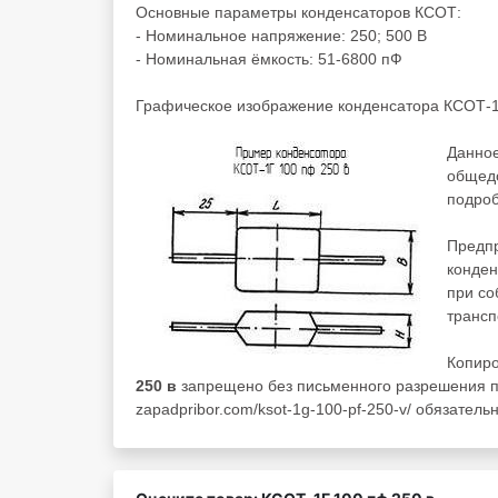
Основные параметры конденсаторов КСОТ:
- Номинальное напряжение: 250; 500 В
- Номинальная ёмкость: 51-6800 пФ
Графическое изображение конденсатора КСОТ-1
Данное
общедо
подро
Предпр
конден
при со
трансп
Копиро
250 в
запрещено без письменного разрешения п
zapadpribor.com/ksot-1g-100-pf-250-v/ обязательн