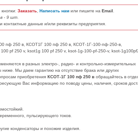
 кнопки:
Заказать
,
Написать нам
или пишите на
Email
.
в - 9 шт.
ши контактные данные и/или реквизиты предприятия.
00 пф 250 в, КСОТ1Г 100 пф 250 в, КСОТ-1Г-100-пф-250-в,
00 pf 250 v, ksot1g 100 pf 250 v, ksot-1g-100-pf-250-v, ksot-1g100pf
меняются в разных электро-, радио- и контрольно-измерительных
 ниже. Мы даем гарантию на отсутствие брака или других
вопросам приобретения
КСОТ-1Г 100 пф 250 в
обращайтесь в отде
ресующую Вас информацию по поводу цены, наличия, сроков дост
рмостойкий.
переменного, пульсирующего токов.
ругие
конденсаторы
и
похожие
изделия.