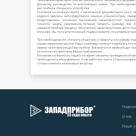
технические характеристики на прибор из его технической документ
формуляр, руководство по эксплуатации, схемы. При необходимо
вас прибора, стенда или устройства.
Описание на приборы взято с технической документации или с т
изделий сделаны непосредственно нашими специалистами перед 
предоставлены основные технические характеристики приборо
точности, шкала, напряжение питания, габариты (размер), вес.
названия прибора (модель) техническим характеристикам, фото ил
этом нам - Вы получите полезный подарок вместе с покупаемым пр
При необходимости, уточнить общий вес и габариты или размер отд
нашем сервисном центре. Наши инженеры помогут подобрать полн
замену на интересующий вас прибор. Все аналоги и замена будут п
на полное соответствие Вашим требованиям.
Основная особенность нашего интернет магазина проведение объе
необходимого оборудования. У нас работают около 20 высококва
готовы ответить на все ваши вопросы.
Главна
О нас
Наши у