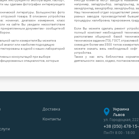
ации: инструкция по эксплуатации, паспорт,
Иногда клиенты могут вводить название
сти мы сделаем фотографии интересующего
например, западпрыбор, западпрылад, зап
захидприлад, захидпрібор, захидпрыбор, з
ехнической литературы. Большинство фото
Наш технический отдел осуществляет ремо
отгрузкой товара. В описании устройства
разных заводов производителей бывшег
в: номинал, диапазон измерения, класс
процедуры: калибровка, тарирование, град
 Если на сайте Вы увидели несоответствие
и прикрепленным документам - сообщите об
Если Вы можете сделать ремонт устройс
ибором.
полный комплект необходимой техническо
располагаем обширной базой техническ
ельной части измерителя Вы можете в
техническое задание (ТЗ), ГОСТ, отраслевой
ый аналог или наиболее подходящую
схема для более чем 3500 типов измерител
ротестированы в одной с наших лабораторий
можете скачать весь необходимый софт 
устройства.
ктивных консультаций при выборе
Также у нас есть библиотека нормати
лифицированных специалистов, которые
деятельности: закон, кодекс, постановление
я
Доставка
Украина
Львов
Контакты
ул. Городоцкая, 222
+38 (050) 478-15
слуги
Пн-Пт 8:00 - 18:00