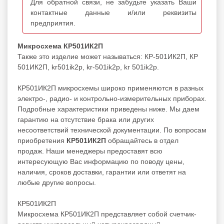
Для обратной связи, не забудьте указать Ваши
контактные данные и/или реквизиты
предприятия.
Микросхема КР501ИК2П
Также это изделие может называться: КР-501ИК2П, КР
501ИК2П, kr501ik2p, kr-501ik2p, kr 501ik2p.
КР501ИК2П микросхемы широко применяются в разных
электро-, радио- и контрольно-измерительных приборах.
Подробные характеристики приведены ниже. Мы даем
гарантию на отсутствие брака или других
несоответствий технической документации. По вопросам
приобретения
КР501ИК2П
обращайтесь в отдел
продаж. Наши менеджеры предоставят всю
интересующую Вас информацию по поводу цены,
наличия, сроков доставки, гарантии или ответят на
любые другие вопросы.
КР501ИК2П
Микросхема КР501ИК2П представляет собой счетчик-