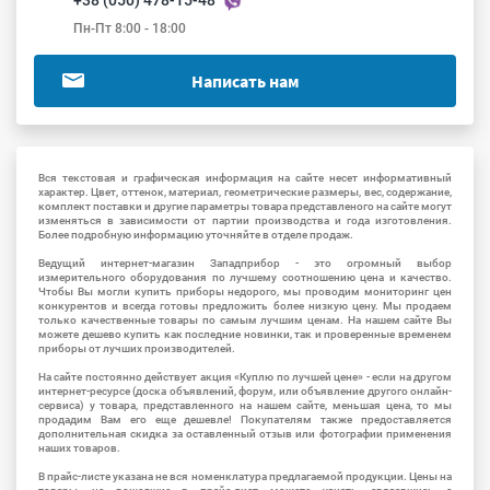
+38 (050) 478-15-48
Пн-Пт 8:00 - 18:00
Написать нам
Вся текстовая и графическая информация на сайте несет информативный
характер. Цвет, оттенок, материал, геометрические размеры, вес, содержание,
комплект поставки и другие параметры товара представленого на сайте могут
изменяться в зависимости от партии производства и года изготовления.
Более подробную информацию уточняйте в отделе продаж.
Ведущий интернет-магазин Западприбор - это огромный выбор
измерительного оборудования по лучшему соотношению цена и качество.
Чтобы Вы могли купить приборы недорого, мы проводим мониторинг цен
конкурентов и всегда готовы предложить более низкую цену. Мы продаем
только качественные товары по самым лучшим ценам. На нашем сайте Вы
можете дешево купить как последние новинки, так и проверенные временем
приборы от лучших производителей.
На сайте постоянно действует акция «Куплю по лучшей цене» - если на другом
интернет-ресурсе (доска объявлений, форум, или объявление другого онлайн-
сервиса) у товара, представленного на нашем сайте, меньшая цена, то мы
продадим Вам его еще дешевле! Покупателям также предоставляется
дополнительная скидка за оставленный отзыв или фотографии применения
наших товаров.
В прайс-листе указана не вся номенклатура предлагаемой продукции. Цены на