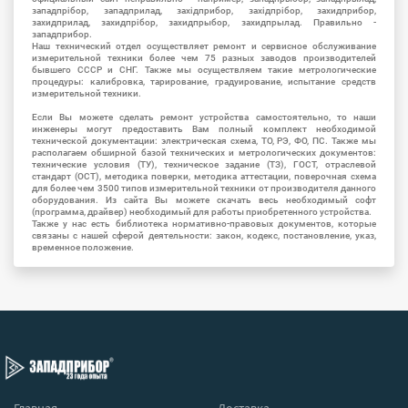
западпрібор, западприлад, західприбор, західпрібор, захидприбор,
захидприлад, захидпрібор, захидпрыбор, захидпрылад. Правильно -
западприбор.
Наш технический отдел осуществляет ремонт и сервисное обслуживание
измерительной техники более чем 75 разных заводов производителей
бывшего СССР и СНГ. Также мы осуществляем такие метрологические
процедуры: калибровка, тарирование, градуирование, испытание средств
измерительной техники.
Если Вы можете сделать ремонт устройства самостоятельно, то наши
инженеры могут предоставить Вам полный комплект необходимой
технической документации: электрическая схема, ТО, РЭ, ФО, ПС. Также мы
располагаем обширной базой технических и метрологических документов:
технические условия (ТУ), техническое задание (ТЗ), ГОСТ, отраслевой
стандарт (ОСТ), методика поверки, методика аттестации, поверочная схема
для более чем 3500 типов измерительной техники от производителя данного
оборудования. Из сайта Вы можете скачать весь необходимый софт
(программа, драйвер) необходимый для работы приобретенного устройства.
Также у нас есть библиотека нормативно-правовых документов, которые
связаны с нашей сферой деятельности: закон, кодекс, постановление, указ,
временное положение.
Главная
Доставка