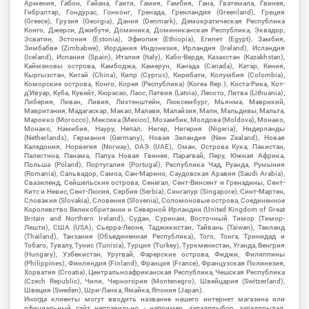
Армения, Габон, Гайана, Гаити, Гамия, Гамбия, Гана, Гватемала, Гвинея,
Гибралтар, Гондурас, Гонконг, Гренада, Гренландия (Greenland), Греция
(Greece), Грузия (Georgia), Дания (Denmark), Демократическая Республика
Конго, Джерси, Джибути, Доминика, Доминиканская Республика, Эквадор,
Эсватин, Эстония (Estonia), Эфиопия (Ethiopia), Египет (Egypt), Замбия,
Зимбабве (Zimbabwe), Иордания Индонезия, Ирландия (Ireland), Исландия
(Iceland), Испания (Spain), Италия (Italy), Кабо-Верде, Казахстан (Kazakhstan),
Каймановы острова, Камбоджа, Камерун, Канада (Canada), Катар, Кения,
Кыргызстан, Китай (China), Кипр (Cyprus), Кирибати, Колумбия (Colombia),
Коморские острова, Конго, Корея (Республика) (Korea Rep.), Коста-Рика, Кот-
д'Ивуар, Куба, Кувейт, Кюрасао, Лаос, Латвия (Latvia), Лесото, Литва (Lithuania),
Либерия, Ливан, Ливия, Лихтенштейн, Люксембург, Мьянма, Маврикий,
Мавритания, Мадагаскар, Макао, Малави, Малайзия, Мали, Мальдивы, Мальта,
Марокко (Morocco), Мексика (Mexico), Мозамбик, Молдова (Moldova), Монако,
Монако, Намибия, Науру, Непал, Нигер, Нигерия (Nigeria), Нидерланды
(Netherlands), Германия (Germany), Новая Зеландия (New Zealand), Новая
Каледония, Норвегия (Norway), ОАЭ (UAE), Оман, Острова Кука, Пакистан,
Палестина, Панама, Папуа Новая Гвинея, Парагвай, Перу, Южная Африка,
Польша (Poland), Португалия (Portugal), Республика Чад, Руанда, Румыния
(Romania), Сальвадор, Самоа, Сан-Марино, Саудовская Аравия (Saudi Arabia),
Свазиленд, Сейшельские острова, Сенегал, Сент-Винсент и Гренадины, Сент-
Китс и Невис, Сент-Люсия, Сербия (Serbia), Сингапур (Singapore), Синт-Мартен,
Словакия (Slovakia), Словения (Slovenia), Соломоновые острова, Соединенное
Королевство Великобритании и Северной Ирландии (United Kingdom of Great
Britain and Northern Ireland), Судан, Суринам, Восточный Тимор (Тимор-
Лешти), США (USA), Сьерра-Леоне, Таджикистан, Тайвань (Taiwan), Таиланд
(Thailand), Танзания (Объединенная Республика), Того, Тонга, Тринидад и
Тобаго, Тувалу, Тунис (Tunisia), Турция (Turkey), Туркменистан, Уганда, Венгрия
(Hungary), Узбекистан, Уругвай, Фарерские острова, Фиджи, Филиппины
(Philippines), Финляндия (Finland), Франция (France), Французская Полинезия,
Хорватия (Croatia), Центральноафриканская Республика, Чешская Республика
(Czech Republic), Чили, Черногория (Montenegro), Швейцария (Switzerland),
Швеция (Sweden), Шри-Ланка, Ямайка, Япония (Japan).
Иногда клиенты могут вводить название нашего интернет магазина или
официальный сайт неправильно - например, западпрыбор, западпрылад,