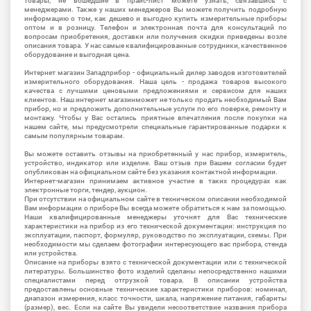
товары, не вошедшие в прайс-лист можете узнать, связавшись с
менеджерами. Также у наших менеджеров Вы можете получить подробную
информацию о том, как дешево и выгодно купить измерительные приборы
оптом и в розницу. Телефон и электронная почта для консультаций по
вопросам приобретения, доставки или получения скидки приведены возле
описания товара. У нас самые квалифицированные сотрудники, качественное
оборудование и выгодная цена.
Интернет магазин Западприбор - официальный дилер заводов изготовителей
измерительного оборудования. Наша цель - продажа товаров высокого
качества с лучшими ценовыми предложениями и сервисом для наших
клиентов. Наш интернет магазинможет не только продать необходимый Вам
прибор, но и предложить дополнительные услуги по его поверке, ремонту и
монтажу. Чтобы у Вас остались приятные впечатления после покупки на
нашем сайте, мы предусмотрели специальные гарантированные подарки к
самым популярным товарам.
Вы можете оставить отзывы на приобретенный у нас прибор, измеритель,
устройство, индикатор или изделие. Ваш отзыв при Вашем согласии будет
опубликован на официальном сайте без указания контактной информации.
Интернет-магазин принимаем активное участие в таких процедурах как
электронные торги, тендер, аукцион.
При отсутствии на официальном сайте в техническом описании необходимой
Вам информации о приборе Вы всегда можете обратиться к нам за помощью.
Наши квалифицированные менеджеры уточнят для Вас технические
характеристики на прибор из его технической документации: инструкция по
эксплуатации, паспорт, формуляр, руководство по эксплуатации, схемы. При
необходимости мы сделаем фотографии интересующего вас прибора, стенда
или устройства.
Описание на приборы взято с технической документации или с технической
литературы. Большинство фото изделий сделаны непосредственно нашими
специалистами перед отгрузкой товара. В описании устройства
предоставлены основные технические характеристики приборов: номинал,
диапазон измерения, класс точности, шкала, напряжение питания, габариты
(размер), вес. Если на сайте Вы увидели несоответствие названия прибора