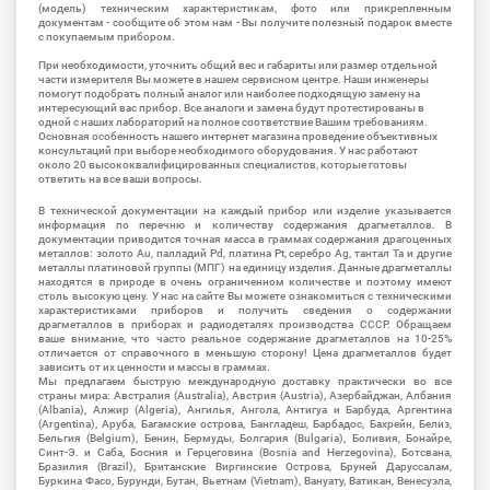
(модель) техническим характеристикам, фото или прикрепленным
документам - сообщите об этом нам - Вы получите полезный подарок вместе
с покупаемым прибором.
При необходимости, уточнить общий вес и габариты или размер отдельной
части измерителя Вы можете в нашем сервисном центре. Наши инженеры
помогут подобрать полный аналог или наиболее подходящую замену на
интересующий вас прибор. Все аналоги и замена будут протестированы в
одной с наших лабораторий на полное соответствие Вашим требованиям.
Основная особенность нашего интернет магазина проведение объективных
консультаций при выборе необходимого оборудования. У нас работают
около 20 высококвалифицированных специалистов, которые готовы
ответить на все ваши вопросы.
В технической документации на каждый прибор или изделие указывается
информация по перечню и количеству содержания драгметаллов. В
документации приводится точная масса в граммах содержания драгоценных
металлов: золото Au, палладий Pd, платина Pt, серебро Ag, тантал Ta и другие
металлы платиновой группы (МПГ) на единицу изделия. Данные драгметаллы
находятся в природе в очень ограниченном количестве и поэтому имеют
столь высокую цену. У нас на сайте Вы можете ознакомиться с техническими
характеристиками приборов и получить сведения о содержании
драгметаллов в приборах и радиодеталях производства СССР. Обращаем
ваше внимание, что часто реальное содержание драгметаллов на 10-25%
отличается от справочного в меньшую сторону! Цена драгметаллов будет
зависить от их ценности и массы в граммах.
Мы предлагаем быструю международную доставку практически во все
страны мира: Австралия (Australia), Австрия (Austria), Азербайджан, Албания
(Albania), Алжир (Algeria), Ангилья, Ангола, Антигуа и Барбуда, Аргентина
(Argentina), Аруба, Багамские острова, Бангладеш, Барбадос, Бахрейн, Белиз,
Бельгия (Belgium), Бенин, Бермуды, Болгария (Bulgaria), Боливия, Бонайре,
Синт-Э. и Саба, Босния и Герцеговина (Bosnia and Herzegovina), Ботсвана,
Бразилия (Brazil), Британские Виргинские Острова, Бруней Даруссалам,
Буркина Фасо, Бурунди, Бутан, Вьетнам (Vietnam), Вануату, Ватикан, Венесуэла,