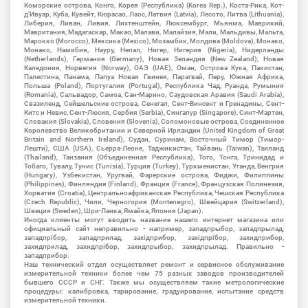
Коморские острова, Конго, Корея (Республика) (Korea Rep.), Коста-Рика, Кот-
д'Ивуар, Куба, Кувейт, Кюрасао, Лаос, Латвия (Latvia), Лесото, Литва (Lithuania),
Либерия, Ливан, Ливия, Лихтенштейн, Люксембург, Мьянма, Маврикий,
Мавритания, Мадагаскар, Макао, Малави, Малайзия, Мали, Мальдивы, Мальта,
Марокко (Morocco), Мексика (Mexico), Мозамбик, Молдова (Moldova), Монако,
Монако, Намибия, Науру, Непал, Нигер, Нигерия (Nigeria), Нидерланды
(Netherlands), Германия (Germany), Новая Зеландия (New Zealand), Новая
Каледония, Норвегия (Norway), ОАЭ (UAE), Оман, Острова Кука, Пакистан,
Палестина, Панама, Папуа Новая Гвинея, Парагвай, Перу, Южная Африка,
Польша (Poland), Португалия (Portugal), Республика Чад, Руанда, Румыния
(Romania), Сальвадор, Самоа, Сан-Марино, Саудовская Аравия (Saudi Arabia),
Свазиленд, Сейшельские острова, Сенегал, Сент-Винсент и Гренадины, Сент-
Китс и Невис, Сент-Люсия, Сербия (Serbia), Сингапур (Singapore), Синт-Мартен,
Словакия (Slovakia), Словения (Slovenia), Соломоновые острова, Соединенное
Королевство Великобритании и Северной Ирландии (United Kingdom of Great
Britain and Northern Ireland), Судан, Суринам, Восточный Тимор (Тимор-
Лешти), США (USA), Сьерра-Леоне, Таджикистан, Тайвань (Taiwan), Таиланд
(Thailand), Танзания (Объединенная Республика), Того, Тонга, Тринидад и
Тобаго, Тувалу, Тунис (Tunisia), Турция (Turkey), Туркменистан, Уганда, Венгрия
(Hungary), Узбекистан, Уругвай, Фарерские острова, Фиджи, Филиппины
(Philippines), Финляндия (Finland), Франция (France), Французская Полинезия,
Хорватия (Croatia), Центральноафриканская Республика, Чешская Республика
(Czech Republic), Чили, Черногория (Montenegro), Швейцария (Switzerland),
Швеция (Sweden), Шри-Ланка, Ямайка, Япония (Japan).
Иногда клиенты могут вводить название нашего интернет магазина или
официальный сайт неправильно - например, западпрыбор, западпрылад,
западпрібор, западприлад, західприбор, західпрібор, захидприбор,
захидприлад, захидпрібор, захидпрыбор, захидпрылад. Правильно -
западприбор.
Наш технический отдел осуществляет ремонт и сервисное обслуживание
измерительной техники более чем 75 разных заводов производителей
бывшего СССР и СНГ. Также мы осуществляем такие метрологические
процедуры: калибровка, тарирование, градуирование, испытание средств
измерительной техники.