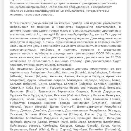
Основная особенность нашего интернет магазина проведение объективных
консультаций при выборе необходимого оборудования. У нас работают
около 20 высококвалифицированных специалистов, которые готовы
ответить на все ваши вопросы.
В технической документации на каждый прибор или изделие указывается
информация по перечню и количеству содержания драгметаллов. В
документации приводится точная масса в граммах содержания драгоценных
металлов: золото Au, палладий Pd, платина Pt, серебро Ag, тантал Ta и другие
металлы платиновой группы (МПГ) на единицу изделия. Данные драгметаллы
находятся в природе в очень ограниченном количестве и поэтому имеют
столь высокую цену. У нас на сайте Вы можете ознакомиться с техническими
характеристиками приборов и получить сведения о содержании
драгметаллов в приборах и радиодеталях производства СССР. Обращаем
ваше внимание, что часто реальное содержание драгметаллов на 10-25%
отличается от справочного в меньшую сторону! Цена драгметаллов будет
зависить от их ценности и массы в граммах.
Мы предлагаем быструю международную доставку практически во все
страны мира: Австралия (Australia), Австрия (Austria), Азербайджан, Албания
(Albania), Алжир (Algeria), Ангилья, Ангола, Антигуа и Барбуда, Аргентина
(Argentina), Аруба, Багамские острова, Бангладеш, Барбадос, Бахрейн, Белиз,
Бельгия (Belgium), Бенин, Бермуды, Болгария (Bulgaria), Боливия, Бонайре,
Синт-Э. и Саба, Босния и Герцеговина (Bosnia and Herzegovina), Ботсвана,
Бразилия (Brazil), Британские Виргинские Острова, Бруней Даруссалам,
Буркина Фасо, Бурунди, Бутан, Вьетнам (Vietnam), Вануату, Ватикан, Венесуэла,
Армения, Габон, Гайана, Гаити, Гамия, Гамбия, Гана, Гватемала, Гвинея,
Гибралтар, Гондурас, Гонконг, Гренада, Гренландия (Greenland), Греция
(Greece), Грузия (Georgia), Дания (Denmark), Демократическая Республика
Конго, Джерси, Джибути, Доминика, Доминиканская Республика, Эквадор,
Эсватин, Эстония (Estonia), Эфиопия (Ethiopia), Египет (Egypt), Замбия,
Зимбабве (Zimbabwe), Иордания Индонезия, Ирландия (Ireland), Исландия
(Iceland), Испания (Spain), Италия (Italy), Кабо-Верде, Казахстан (Kazakhstan),
Каймановы острова, Камбоджа, Камерун, Канада (Canada), Катар, Кения,
Кыргызстан, Китай (China), Кипр (Cyprus), Кирибати, Колумбия (Colombia),