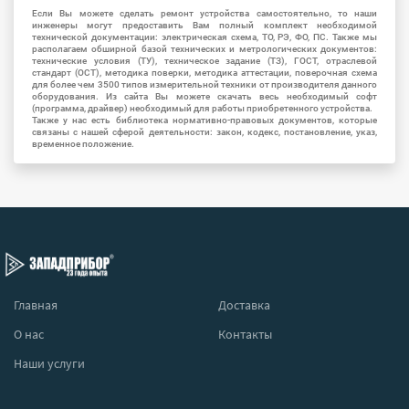
Если Вы можете сделать ремонт устройства самостоятельно, то наши
инженеры могут предоставить Вам полный комплект необходимой
технической документации: электрическая схема, ТО, РЭ, ФО, ПС. Также мы
располагаем обширной базой технических и метрологических документов:
технические условия (ТУ), техническое задание (ТЗ), ГОСТ, отраслевой
стандарт (ОСТ), методика поверки, методика аттестации, поверочная схема
для более чем 3500 типов измерительной техники от производителя данного
оборудования. Из сайта Вы можете скачать весь необходимый софт
(программа, драйвер) необходимый для работы приобретенного устройства.
Также у нас есть библиотека нормативно-правовых документов, которые
связаны с нашей сферой деятельности: закон, кодекс, постановление, указ,
временное положение.
Главная
Доставка
О нас
Контакты
Наши услуги