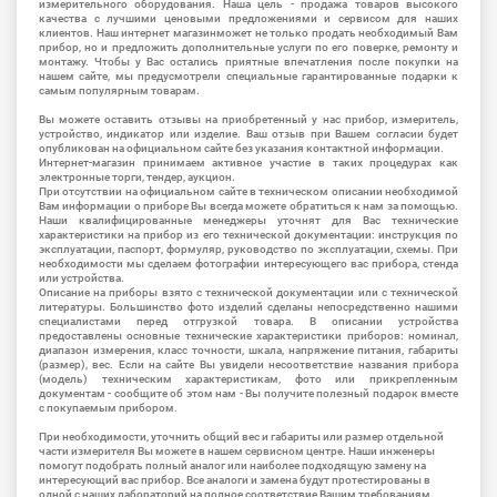
измерительного оборудования. Наша цель - продажа товаров высокого
качества с лучшими ценовыми предложениями и сервисом для наших
клиентов. Наш интернет магазинможет не только продать необходимый Вам
прибор, но и предложить дополнительные услуги по его поверке, ремонту и
монтажу. Чтобы у Вас остались приятные впечатления после покупки на
нашем сайте, мы предусмотрели специальные гарантированные подарки к
самым популярным товарам.
Вы можете оставить отзывы на приобретенный у нас прибор, измеритель,
устройство, индикатор или изделие. Ваш отзыв при Вашем согласии будет
опубликован на официальном сайте без указания контактной информации.
Интернет-магазин принимаем активное участие в таких процедурах как
электронные торги, тендер, аукцион.
При отсутствии на официальном сайте в техническом описании необходимой
Вам информации о приборе Вы всегда можете обратиться к нам за помощью.
Наши квалифицированные менеджеры уточнят для Вас технические
характеристики на прибор из его технической документации: инструкция по
эксплуатации, паспорт, формуляр, руководство по эксплуатации, схемы. При
необходимости мы сделаем фотографии интересующего вас прибора, стенда
или устройства.
Описание на приборы взято с технической документации или с технической
литературы. Большинство фото изделий сделаны непосредственно нашими
специалистами перед отгрузкой товара. В описании устройства
предоставлены основные технические характеристики приборов: номинал,
диапазон измерения, класс точности, шкала, напряжение питания, габариты
(размер), вес. Если на сайте Вы увидели несоответствие названия прибора
(модель) техническим характеристикам, фото или прикрепленным
документам - сообщите об этом нам - Вы получите полезный подарок вместе
с покупаемым прибором.
При необходимости, уточнить общий вес и габариты или размер отдельной
части измерителя Вы можете в нашем сервисном центре. Наши инженеры
помогут подобрать полный аналог или наиболее подходящую замену на
интересующий вас прибор. Все аналоги и замена будут протестированы в
одной с наших лабораторий на полное соответствие Вашим требованиям.