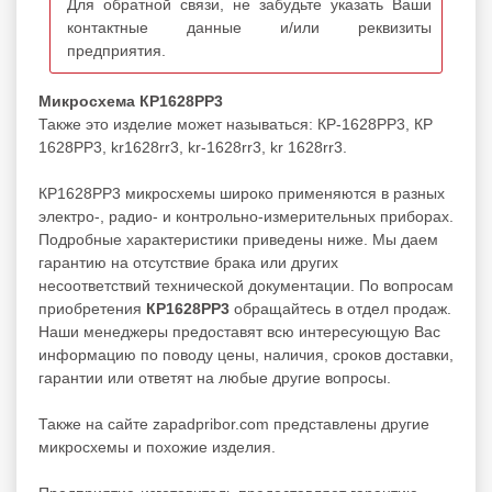
Для обратной связи, не забудьте указать Ваши
контактные данные и/или реквизиты
предприятия.
Микросхема КР1628РР3
Также это изделие может называться: КР-1628РР3, КР
1628РР3, kr1628rr3, kr-1628rr3, kr 1628rr3.
КР1628РР3 микросхемы широко применяются в разных
электро-, радио- и контрольно-измерительных приборах.
Подробные характеристики приведены ниже. Мы даем
гарантию на отсутствие брака или других
несоответствий технической документации. По вопросам
приобретения
КР1628РР3
обращайтесь в отдел продаж.
Наши менеджеры предоставят всю интересующую Вас
информацию по поводу цены, наличия, сроков доставки,
гарантии или ответят на любые другие вопросы.
Также на сайте zapadpribor.com представлены другие
микросхемы
и похожие изделия.