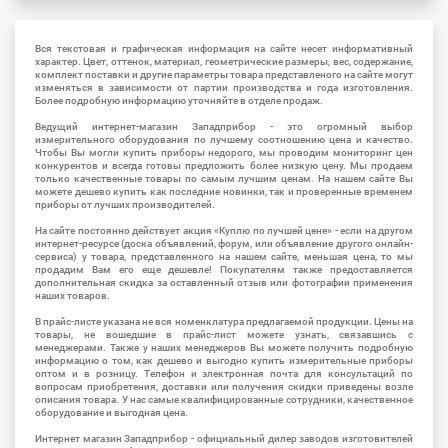
Вся текстовая и графическая информация на сайте несет информативный
характер. Цвет, оттенок, материал, геометрические размеры, вес, содержание,
комплект поставки и другие параметры товара представленого на сайте могут
изменяться в зависимости от партии производства и года изготовления.
Более подробную информацию уточняйте в отделе продаж.
Ведущий интернет-магазин Западприбор - это огромный выбор
измерительного оборудования по лучшему соотношению цена и качество.
Чтобы Вы могли купить приборы недорого, мы проводим мониторинг цен
конкурентов и всегда готовы предложить более низкую цену. Мы продаем
только качественные товары по самым лучшим ценам. На нашем сайте Вы
можете дешево купить как последние новинки, так и проверенные временем
приборы от лучших производителей.
На сайте постоянно действует акция «Куплю по лучшей цене» - если на другом
интернет-ресурсе (доска объявлений, форум, или объявление другого онлайн-
сервиса) у товара, представленного на нашем сайте, меньшая цена, то мы
продадим Вам его еще дешевле! Покупателям также предоставляется
дополнительная скидка за оставленный отзыв или фотографии применения
наших товаров.
В прайс-листе указана не вся номенклатура предлагаемой продукции. Цены на
товары, не вошедшие в прайс-лист можете узнать, связавшись с
менеджерами. Также у наших менеджеров Вы можете получить подробную
информацию о том, как дешево и выгодно купить измерительные приборы
оптом и в розницу. Телефон и электронная почта для консультаций по
вопросам приобретения, доставки или получения скидки приведены возле
описания товара. У нас самые квалифицированные сотрудники, качественное
оборудование и выгодная цена.
Интернет магазин Западприбор - официальный дилер заводов изготовителей