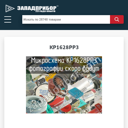
КР1628РР3