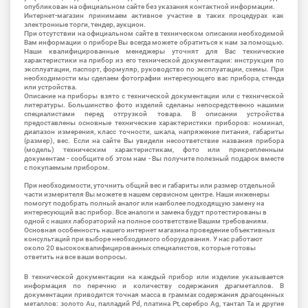
опубликован на официальном сайте без указания контактной информации.
Интернет-магазин принимаем активное участие в таких процедурах как
электронные торги, тендер, аукцион.
При отсутствии на официальном сайте в техническом описании необходимой
Вам информации о приборе Вы всегда можете обратиться к нам за помощью.
Наши квалифицированные менеджеры уточнят для Вас технические
характеристики на прибор из его технической документации: инструкция по
эксплуатации, паспорт, формуляр, руководство по эксплуатации, схемы. При
необходимости мы сделаем фотографии интересующего вас прибора, стенда
или устройства.
Описание на приборы взято с технической документации или с технической
литературы. Большинство фото изделий сделаны непосредственно нашими
специалистами перед отгрузкой товара. В описании устройства
предоставлены основные технические характеристики приборов: номинал,
диапазон измерения, класс точности, шкала, напряжение питания, габариты
(размер), вес. Если на сайте Вы увидели несоответствие названия прибора
(модель) техническим характеристикам, фото или прикрепленным
документам - сообщите об этом нам - Вы получите полезный подарок вместе
с покупаемым прибором.
При необходимости, уточнить общий вес и габариты или размер отдельной
части измерителя Вы можете в нашем сервисном центре. Наши инженеры
помогут подобрать полный аналог или наиболее подходящую замену на
интересующий вас прибор. Все аналоги и замена будут протестированы в
одной с наших лабораторий на полное соответствие Вашим требованиям.
Основная особенность нашего интернет магазина проведение объективных
консультаций при выборе необходимого оборудования. У нас работают
около 20 высококвалифицированных специалистов, которые готовы
ответить на все ваши вопросы.
В технической документации на каждый прибор или изделие указывается
информация по перечню и количеству содержания драгметаллов. В
документации приводится точная масса в граммах содержания драгоценных
металлов: золото Au, палладий Pd, платина Pt, серебро Ag, тантал Ta и другие