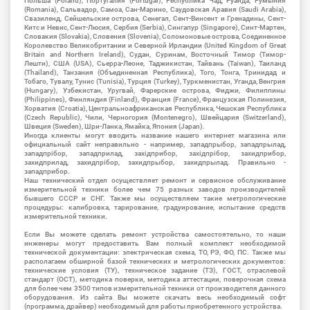
Польша (Poland), Португалия (Portugal), Республика Чад, Руанда, Румыния
(Romania), Сальвадор, Самоа, Сан-Марино, Саудовская Аравия (Saudi Arabia),
Свазиленд, Сейшельские острова, Сенегал, Сент-Винсент и Гренадины, Сент-
Китс и Невис, Сент-Люсия, Сербия (Serbia), Сингапур (Singapore), Синт-Мартен,
Словакия (Slovakia), Словения (Slovenia), Соломоновые острова, Соединенное
Королевство Великобритании и Северной Ирландии (United Kingdom of Great
Britain and Northern Ireland), Судан, Суринам, Восточный Тимор (Тимор-
Лешти), США (USA), Сьерра-Леоне, Таджикистан, Тайвань (Taiwan), Таиланд
(Thailand), Танзания (Объединенная Республика), Того, Тонга, Тринидад и
Тобаго, Тувалу, Тунис (Tunisia), Турция (Turkey), Туркменистан, Уганда, Венгрия
(Hungary), Узбекистан, Уругвай, Фарерские острова, Фиджи, Филиппины
(Philippines), Финляндия (Finland), Франция (France), Французская Полинезия,
Хорватия (Croatia), Центральноафриканская Республика, Чешская Республика
(Czech Republic), Чили, Черногория (Montenegro), Швейцария (Switzerland),
Швеция (Sweden), Шри-Ланка, Ямайка, Япония (Japan).
Иногда клиенты могут вводить название нашего интернет магазина или
официальный сайт неправильно - например, западпрыбор, западпрылад,
западпрібор, западприлад, західприбор, західпрібор, захидприбор,
захидприлад, захидпрібор, захидпрыбор, захидпрылад. Правильно -
западприбор.
Наш технический отдел осуществляет ремонт и сервисное обслуживание
измерительной техники более чем 75 разных заводов производителей
бывшего СССР и СНГ. Также мы осуществляем такие метрологические
процедуры: калибровка, тарирование, градуирование, испытание средств
измерительной техники.
Если Вы можете сделать ремонт устройства самостоятельно, то наши
инженеры могут предоставить Вам полный комплект необходимой
технической документации: электрическая схема, ТО, РЭ, ФО, ПС. Также мы
располагаем обширной базой технических и метрологических документов:
технические условия (ТУ), техническое задание (ТЗ), ГОСТ, отраслевой
стандарт (ОСТ), методика поверки, методика аттестации, поверочная схема
для более чем 3500 типов измерительной техники от производителя данного
оборудования. Из сайта Вы можете скачать весь необходимый софт
(программа, драйвер) необходимый для работы приобретенного устройства.