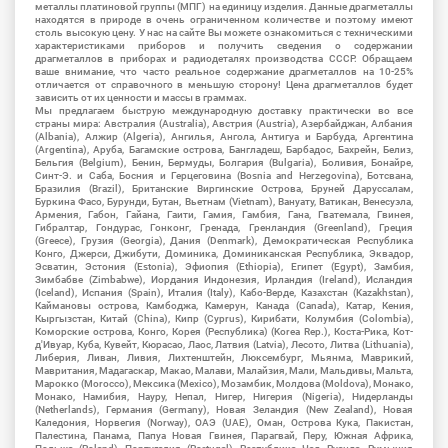
металлы платиновой группы (МПГ) на единицу изделия. Данные драгметаллы
находятся в природе в очень ограниченном количестве и поэтому имеют
столь высокую цену. У нас на сайте Вы можете ознакомиться с техническими
характеристиками приборов и получить сведения о содержании
драгметаллов в приборах и радиодеталях производства СССР. Обращаем
ваше внимание, что часто реальное содержание драгметаллов на 10-25%
отличается от справочного в меньшую сторону! Цена драгметаллов будет
зависить от их ценности и массы в граммах.
Мы предлагаем быструю международную доставку практически во все
страны мира: Австралия (Australia), Австрия (Austria), Азербайджан, Албания
(Albania), Алжир (Algeria), Ангилья, Ангола, Антигуа и Барбуда, Аргентина
(Argentina), Аруба, Багамские острова, Бангладеш, Барбадос, Бахрейн, Белиз,
Бельгия (Belgium), Бенин, Бермуды, Болгария (Bulgaria), Боливия, Бонайре,
Синт-Э. и Саба, Босния и Герцеговина (Bosnia and Herzegovina), Ботсвана,
Бразилия (Brazil), Британские Виргинские Острова, Бруней Даруссалам,
Буркина Фасо, Бурунди, Бутан, Вьетнам (Vietnam), Вануату, Ватикан, Венесуэла,
Армения, Габон, Гайана, Гаити, Гамия, Гамбия, Гана, Гватемала, Гвинея,
Гибралтар, Гондурас, Гонконг, Гренада, Гренландия (Greenland), Греция
(Greece), Грузия (Georgia), Дания (Denmark), Демократическая Республика
Конго, Джерси, Джибути, Доминика, Доминиканская Республика, Эквадор,
Эсватин, Эстония (Estonia), Эфиопия (Ethiopia), Египет (Egypt), Замбия,
Зимбабве (Zimbabwe), Иордания Индонезия, Ирландия (Ireland), Исландия
(Iceland), Испания (Spain), Италия (Italy), Кабо-Верде, Казахстан (Kazakhstan),
Каймановы острова, Камбоджа, Камерун, Канада (Canada), Катар, Кения,
Кыргызстан, Китай (China), Кипр (Cyprus), Кирибати, Колумбия (Colombia),
Коморские острова, Конго, Корея (Республика) (Korea Rep.), Коста-Рика, Кот-
д'Ивуар, Куба, Кувейт, Кюрасао, Лаос, Латвия (Latvia), Лесото, Литва (Lithuania),
Либерия, Ливан, Ливия, Лихтенштейн, Люксембург, Мьянма, Маврикий,
Мавритания, Мадагаскар, Макао, Малави, Малайзия, Мали, Мальдивы, Мальта,
Марокко (Morocco), Мексика (Mexico), Мозамбик, Молдова (Moldova), Монако,
Монако, Намибия, Науру, Непал, Нигер, Нигерия (Nigeria), Нидерланды
(Netherlands), Германия (Germany), Новая Зеландия (New Zealand), Новая
Каледония, Норвегия (Norway), ОАЭ (UAE), Оман, Острова Кука, Пакистан,
Палестина, Панама, Папуа Новая Гвинея, Парагвай, Перу, Южная Африка,