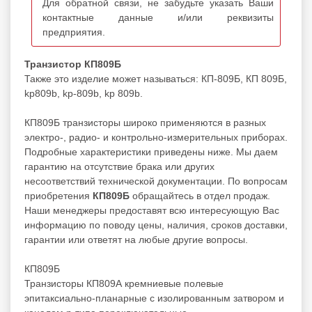
Для обратной связи, не забудьте указать Ваши
контактные данные и/или реквизиты
предприятия.
Транзистор КП809Б
Также это изделие может называться: КП-809Б, КП 809Б,
kp809b, kp-809b, kp 809b.
КП809Б транзисторы широко применяются в разных
электро-, радио- и контрольно-измерительных приборах.
Подробные характеристики приведены ниже. Мы даем
гарантию на отсутствие брака или других
несоответствий технической документации. По вопросам
приобретения
КП809Б
обращайтесь в отдел продаж.
Наши менеджеры предоставят всю интересующую Вас
информацию по поводу цены, наличия, сроков доставки,
гарантии или ответят на любые другие вопросы.
КП809Б
Транзисторы КП809А кремниевые полевые
эпитаксиально-планарные с изолированным затвором и