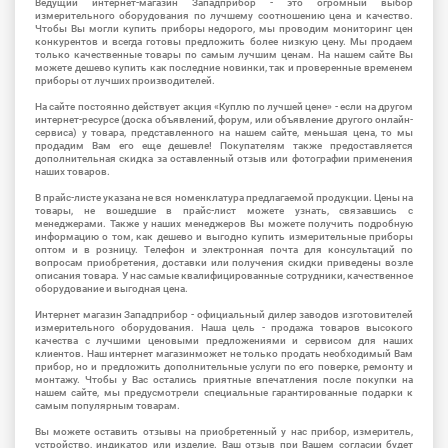
Ведущий интернет-магазин Западприбор - это огромный выбор
измерительного оборудования по лучшему соотношению цена и качество.
Чтобы Вы могли купить приборы недорого, мы проводим мониторинг цен
конкурентов и всегда готовы предложить более низкую цену. Мы продаем
только качественные товары по самым лучшим ценам. На нашем сайте Вы
можете дешево купить как последние новинки, так и проверенные временем
приборы от лучших производителей.
На сайте постоянно действует акция «Куплю по лучшей цене» - если на другом
интернет-ресурсе (доска объявлений, форум, или объявление другого онлайн-
сервиса) у товара, представленного на нашем сайте, меньшая цена, то мы
продадим Вам его еще дешевле! Покупателям также предоставляется
дополнительная скидка за оставленный отзыв или фотографии применения
наших товаров.
В прайс-листе указана не вся номенклатура предлагаемой продукции. Цены на
товары, не вошедшие в прайс-лист можете узнать, связавшись с
менеджерами. Также у наших менеджеров Вы можете получить подробную
информацию о том, как дешево и выгодно купить измерительные приборы
оптом и в розницу. Телефон и электронная почта для консультаций по
вопросам приобретения, доставки или получения скидки приведены возле
описания товара. У нас самые квалифицированные сотрудники, качественное
оборудование и выгодная цена.
Интернет магазин Западприбор - официальный дилер заводов изготовителей
измерительного оборудования. Наша цель - продажа товаров высокого
качества с лучшими ценовыми предложениями и сервисом для наших
клиентов. Наш интернет магазинможет не только продать необходимый Вам
прибор, но и предложить дополнительные услуги по его поверке, ремонту и
монтажу. Чтобы у Вас остались приятные впечатления после покупки на
нашем сайте, мы предусмотрели специальные гарантированные подарки к
самым популярным товарам.
Вы можете оставить отзывы на приобретенный у нас прибор, измеритель,
устройство, индикатор или изделие. Ваш отзыв при Вашем согласии будет