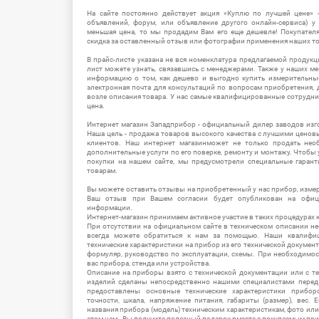
На сайте постоянно действует акция «Куплю по лучшей цене» -
объявлений, форум, или объявление другого онлайн-сервиса) у 
меньшая цена, то мы продадим Вам его еще дешевле! Покупател
скидка за оставленный отзыв или фотографии применения наших т
В прайс-листе указана не вся номенклатура предлагаемой продукц
лист можете узнать, связавшись с менеджерами. Также у наших 
информацию о том, как дешево и выгодно купить измерительны
электронная почта для консультаций по вопросам приобретения,
возле описания товара. У нас самые квалифицированные сотрудни
цена.
Интернет магазин Западприбор - официальный дилер заводов изг
Наша цель - продажа товаров высокого качества с лучшими цено
клиентов. Наш интернет магазинможет не только продать не
дополнительные услуги по его поверке, ремонту и монтажу. Чтобы 
покупки на нашем сайте, мы предусмотрели специальные гара
товарам.
Вы можете оставить отзывы на приобретенный у нас прибор, измер
Ваш отзыв при Вашем согласии будет опубликован на офици
информации.
Интернет-магазин принимаем активное участие в таких процедурах к
При отсутствии на официальном сайте в техническом описании 
всегда можете обратиться к нам за помощью. Наши квалифи
технические характеристики на прибор из его технической документ
формуляр, руководство по эксплуатации, схемы. При необходимо
вас прибора, стенда или устройства.
Описание на приборы взято с технической документации или с т
изделий сделаны непосредственно нашими специалистами перед 
предоставлены основные технические характеристики приборо
точности, шкала, напряжение питания, габариты (размер), вес.
названия прибора (модель) техническим характеристикам, фото ил
этом нам - Вы получите полезный подарок вместе с покупаемым пр