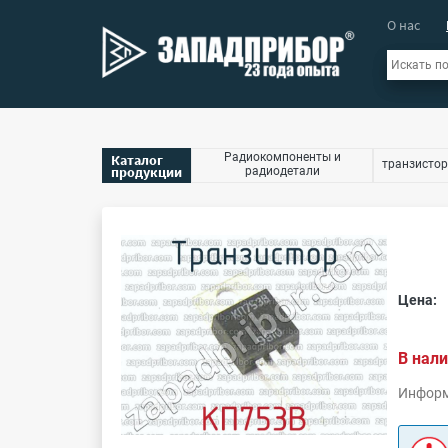
О нас
Радиокомпоненты и
Каталог
транзистор
продукции
радиодетали
Цена:
В нали
Информ