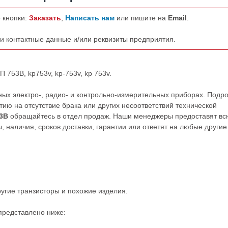
 кнопки:
Заказать
,
Написать нам
или пишите на
Email
.
ши контактные данные и/или реквизиты предприятия.
 753В, kp753v, kp-753v, kp 753v.
ых электро-, радио- и контрольно-измерительных приборах. Подр
ию на отсутствие брака или других несоответствий технической
3В
обращайтесь в отдел продаж. Наши менеджеры предоставят вс
наличия, сроков доставки, гарантии или ответят на любые другие
ругие
транзисторы
и похожие изделия.
представлено ниже: