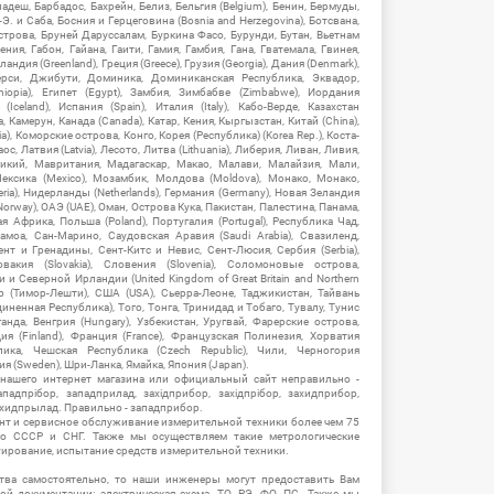
гладеш, Барбадос, Бахрейн, Белиз, Бельгия (Belgium), Бенин, Бермуды,
-Э. и Саба, Босния и Герцеговина (Bosnia and Herzegovina), Ботсвана,
Острова, Бруней Даруссалам, Буркина Фасо, Бурунди, Бутан, Вьетнам
мения, Габон, Гайана, Гаити, Гамия, Гамбия, Гана, Гватемала, Гвинея,
андия (Greenland), Греция (Greece), Грузия (Georgia), Дания (Denmark),
рси, Джибути, Доминика, Доминиканская Республика, Эквадор,
hiopia), Египет (Egypt), Замбия, Зимбабве (Zimbabwe), Иордания
Iceland), Испания (Spain), Италия (Italy), Кабо-Верде, Казахстан
 Камерун, Канада (Canada), Катар, Кения, Кыргызстан, Китай (China),
), Коморские острова, Конго, Корея (Республика) (Korea Rep.), Коста-
ос, Латвия (Latvia), Лесото, Литва (Lithuania), Либерия, Ливан, Ливия,
икий, Мавритания, Мадагаскар, Макао, Малави, Малайзия, Мали,
ексика (Mexico), Мозамбик, Молдова (Moldova), Монако, Монако,
eria), Нидерланды (Netherlands), Германия (Germany), Новая Зеландия
Norway), ОАЭ (UAE), Оман, Острова Кука, Пакистан, Палестина, Панама,
 Африка, Польша (Poland), Португалия (Portugal), Республика Чад,
амоа, Сан-Марино, Саудовская Аравия (Saudi Arabia), Свазиленд,
нт и Гренадины, Сент-Китс и Невис, Сент-Люсия, Сербия (Serbia),
овакия (Slovakia), Словения (Slovenia), Соломоновые острова,
 Северной Ирландии (United Kingdom of Great Britain and Northern
ор (Тимор-Лешти), США (USA), Сьерра-Леоне, Таджикистан, Тайвань
единенная Республика), Того, Тонга, Тринидад и Тобаго, Тувалу, Тунис
Уганда, Венгрия (Hungary), Узбекистан, Уругвай, Фарерские острова,
ия (Finland), Франция (France), Французская Полинезия, Хорватия
блика, Чешская Республика (Czech Republic), Чили, Черногория
ия (Sweden), Шри-Ланка, Ямайка, Япония (Japan).
 нашего интернет магазина или официальный сайт неправильно -
адпрібор, западприлад, західприбор, західпрібор, захидприбор,
ахидпрылад. Правильно - западприбор.
нт и сервисное обслуживание измерительной техники более чем 75
о СССР и СНГ. Также мы осуществляем такие метрологические
уирование, испытание средств измерительной техники.
тва самостоятельно, то наши инженеры могут предоставить Вам
й документации: электрическая схема, ТО, РЭ, ФО, ПС. Также мы