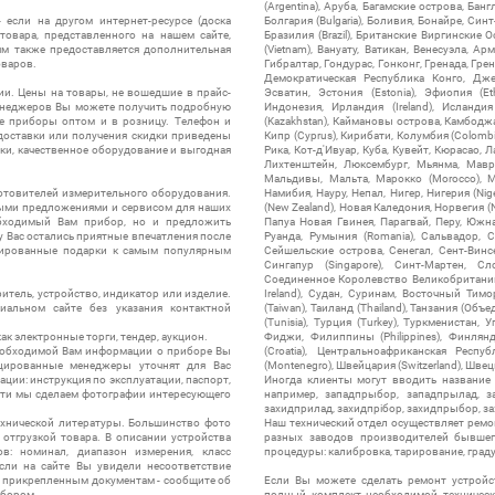
(Argentina), Аруба, Багамские острова, Бан
 если на другом интернет-ресурсе (доска
Болгария (Bulgaria), Боливия, Бонайре, Синт
товара, представленного на нашем сайте,
Бразилия (Brazil), Британские Виргинские 
ям также предоставляется дополнительная
(Vietnam), Вануату, Ватикан, Венесуэла, Ар
оваров.
Гибралтар, Гондурас, Гонконг, Гренада, Гренл
Демократическая Республика Конго, Дже
ии. Цены на товары, не вошедшие в прайс-
Эсватин, Эстония (Estonia), Эфиопия (Et
менеджеров Вы можете получить подробную
Индонезия, Ирландия (Ireland), Исландия (
е приборы оптом и в розницу. Телефон и
(Kazakhstan), Каймановы острова, Камбоджа,
 доставки или получения скидки приведены
Кипр (Cyprus), Кирибати, Колумбия (Colombia
ки, качественное оборудование и выгодная
Рика, Кот-д'Ивуар, Куба, Кувейт, Кюрасао, Ла
Лихтенштейн, Люксембург, Мьянма, Мавр
Мальдивы, Мальта, Марокко (Morocco), М
отовителей измерительного оборудования.
Намибия, Науру, Непал, Нигер, Нигерия (Nig
выми предложениями и сервисом для наших
(New Zealand), Новая Каледония, Норвегия (
обходимый Вам прибор, но и предложить
Папуа Новая Гвинея, Парагвай, Перу, Южная
у Вас остались приятные впечатления после
Руанда, Румыния (Romania), Сальвадор, С
нтированные подарки к самым популярным
Сейшельские острова, Сенегал, Сент-Винсе
Сингапур (Singapore), Синт-Мартен, Сл
Соединенное Королевство Великобритании и
итель, устройство, индикатор или изделие.
Ireland), Судан, Суринам, Восточный Тим
альном сайте без указания контактной
(Taiwan), Таиланд (Thailand), Танзания (Объ
(Tunisia), Турция (Turkey), Туркменистан, 
ак электронные торги, тендер, аукцион.
Фиджи, Филиппины (Philippines), Финлянд
необходимой Вам информации о приборе Вы
(Croatia), Центральноафриканская Респу
цированные менеджеры уточнят для Вас
(Montenegro), Швейцария (Switzerland), Швец
ации: инструкция по эксплуатации, паспорт,
Иногда клиенты могут вводить название
сти мы сделаем фотографии интересующего
например, западпрыбор, западпрылад, зап
захидприлад, захидпрібор, захидпрыбор, з
ехнической литературы. Большинство фото
Наш технический отдел осуществляет ремо
отгрузкой товара. В описании устройства
разных заводов производителей бывшег
в: номинал, диапазон измерения, класс
процедуры: калибровка, тарирование, град
 Если на сайте Вы увидели несоответствие
и прикрепленным документам - сообщите об
Если Вы можете сделать ремонт устройс
ибором.
полный комплект необходимой техническо