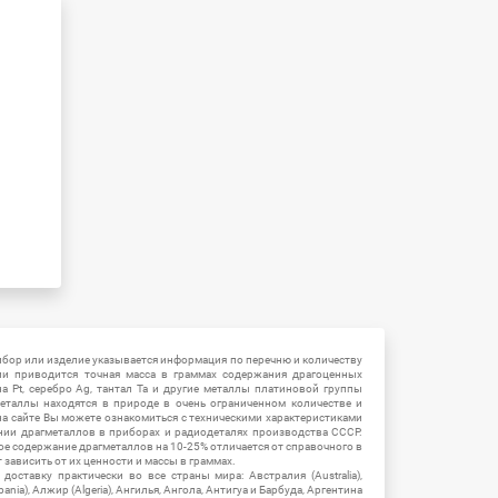
ибор или изделие указывается информация по перечню и количеству
ии приводится точная масса в граммах содержания драгоценных
на Pt, серебро Ag, тантал Ta и другие металлы платиновой группы
еталлы находятся в природе в очень ограниченном количестве и
на сайте Вы можете ознакомиться с техническими характеристиками
нии драгметаллов в приборах и радиодеталях производства СССР.
ое содержание драгметаллов на 10-25% отличается от справочного в
зависить от их ценности и массы в граммах.
ставку практически во все страны мира: Австралия (Australia),
ania), Алжир (Algeria), Ангилья, Ангола, Антигуа и Барбуда, Аргентина