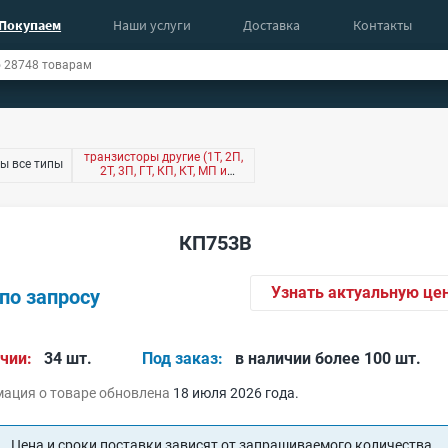
Покупаем
Наши услуги
Доставка
Контакты
транзисторы другие (1Т, 2П,
ы все типы
2Т, 3П, ГТ, КП, КТ, МП и
другие)
КП753В
Узнать актуальную це
по запросу
чии:
34 шт.
Под заказ:
в наличии более 100 шт.
ация о товаре обновлена
18 июля 2026 года.
Цена и сроки поставки зависят от запрашиваемого количества.