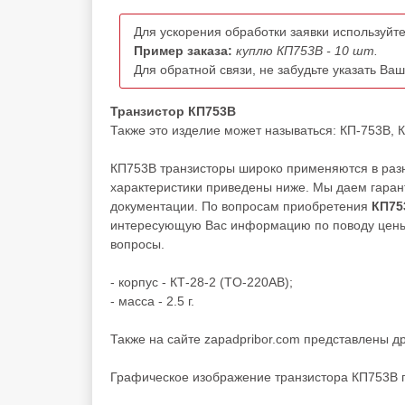
Для ускорения обработки заявки используйте
Пример заказа:
куплю КП753В - 10 шт.
Для обратной связи, не забудьте указать Ва
Транзистор КП753В
Также это изделие может называться: КП-753В, КП
КП753В транзисторы широко применяются в разн
характеристики приведены ниже. Мы даем гарант
документации. По вопросам приобретения
КП75
интересующую Вас информацию по поводу цены, 
вопросы.
- корпус - КТ-28-2 (TO-220AB);
- масса - 2.5 г.
Также на сайте zapadpribor.com представлены д
Графическое изображение транзистора КП753В 