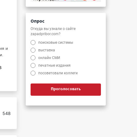
и
Опрос
Откуда вы узнали о сайте
zapadpribor.com?
поисковые системы
ия и
выставка
и.
онлайн СМИ
печатные издания
В
посоветовали коллеги
Проголосовать
:
548