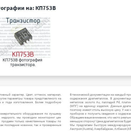
ографии на: КП753В
КП753В фотография 
транзистора.
ивный характер. Цвет, оттенок, материал,
В технической документации на каждый пр
ругие параметры товара представленого на
содержания драгметаллов. В документац
а и года изготовления. Более подробную
металлов: золото Au, палладий Pd, плати
(МПГ) на единицу изделия. Данные драгм
поэтому имеют столь высокую цену. У нас 
измерительного оборудования по лучшему
приборов и получить сведения о содержа
ы недорого, мы проводим мониторинг цен
Обращаем ваше внимание, что часто реальн
ы продаем только качественные товары по
меньшую сторону! Цена драгметаллов будет 
ак последние новинки, так и проверенные
Мы предлагаем быструю международную до
Австрия (Austria), Азербайджан, Албания (Alb