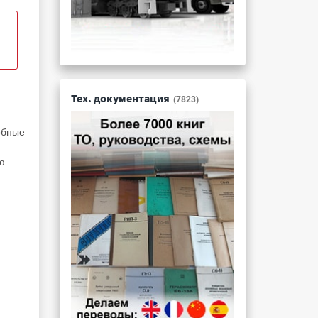
Тех. документация
(7823)
обные
ю