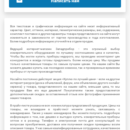
Написать нам
Вся текстовая и графическая информация на сайте несет информативный
характер. Цвет, оттенок, материал, геометрические размеры, вес, содержание,
комплект поставки и другие параметры товара представленого на сайте могут
изменяться в зависимости от партии производства и года изготовления.
Более подробную информацию уточняйте в отделе продаж.
Ведущий интернет-магазин Западприбор - это огромный выбор
измерительного оборудования по лучшему соотношению цена и качество.
Чтобы Вы могли купить приборы недорого, мы проводим мониторинг цен
конкурентов и всегда готовы предложить более низкую цену. Мы продаем
только качественные товары по самым лучшим ценам. На нашем сайте Вы
можете дешево купить как последние новинки, так и проверенные временем
приборы от лучших производителей.
На сайте постоянно действует акция «Куплю по лучшей цене» - если на другом
интернет-ресурсе (доска объявлений, форум, или объявление другого онлайн-
сервиса) у товара, представленного на нашем сайте, меньшая цена, то мы
продадим Вам его еще дешевле! Покупателям также предоставляется
дополнительная скидка за оставленный отзыв или фотографии применения
наших товаров.
В прайс-листе указана не вся номенклатура предлагаемой продукции. Цены на
товары, не вошедшие в прайс-лист можете узнать, связавшись с
менеджерами. Также у наших менеджеров Вы можете получить подробную
информацию о том, как дешево и выгодно купить измерительные приборы
оптом и в розницу. Телефон и электронная почта для консультаций по
вопросам приобретения, доставки или получения скидки приведены возле
описания товара. У нас самые квалифицированные сотрудники, качественное