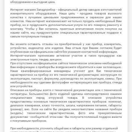
оборудование и выгодная цена.
Интернет магазин Западприбор - официальный дилер заводов изготовителей
измерительного оборудования. Наша цель - продажа товаров высокого
качества с лучшими ценовыми предложениями и сервисом для наших
клиентов. Наш интернет магазинможет не только продать необходимый Вам
прибор, но и предложить дополнительные услуги по его поверке, ремонту и
монтажу. Чтобы у Вас остались приятные впечатления после покупки на
нашем сайте, мы предусмотрели специальные гарантированные подарки к
самым популярным товарам.
Вы можете оставить отзывы на приобретенный у нас прибор, измеритель,
устройство, индикатор или изделие. Ваш отзыв при Вашем согласии будет
опубликован на официальном сайте без указания контактной информации.
Интернет-магазин принимаем активное участие в таких процедурах как
электронные торги, тендер, аукцион.
При отсутствии на официальном сайте в техническом описании необходимой
Вам информации о приборе Вы всегда можете обратиться к нам за помощью.
Наши квалифицированные менеджеры уточнят для Вас технические
характеристики на прибор из его технической документации: инструкция по
эксплуатации, паспорт, формуляр, руководство по эксплуатации, схемы. При
необходимости мы сделаем фотографии интересующего вас прибора, стенда
или устройства.
Описание на приборы взято с технической документации или с технической
литературы. Большинство фото изделий сделаны непосредственно нашими
специалистами перед отгрузкой товара. В описании устройства
предоставлены основные технические характеристики приборов: номинал,
диапазон измерения, класс точности, шкала, напряжение питания, габариты
(размер), вес. Если на сайте Вы увидели несоответствие названия прибора
(модель) техническим характеристикам, фото или прикрепленным
документам - сообщите об этом нам - Вы получите полезный подарок вместе
с покупаемым прибором.
При необходимости, уточнить общий вес и габариты или размер отдельной