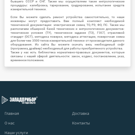
бывшего СССР и СНГ. Также мы осуществляем такие метрологические
процедуры: калибровка, тарирование, градуирование, испытание средств
измерительной техники.
Если Вы можете сделать ремонт устройства самостоятельно, то наши
инженеры могут предоставить Вам полный комплект необходимой
технической документации: электрическая схема, ТО, РЭ, ФО, ПС. Также мы
располагаем обширной базой технических и метрологических документов:
технические условия (ТУ), техническое задание (ТЗ), ГОСТ, отраслевой
стандарт (ОСТ), методика поверки, методика аттестации, поверочная схема
для более чем 3500 типов измерительной техники от производителя данного
оборудования. Из сайта Вы можете скачать весь необходимый софт
(программа, драйвер) необходимый для работы приобретенного устройства.
Также у нас есть библиотека нормативно-правовых документов, которые
связаны с нашей сферой деятельности: закон, кодекс, постановление, указ,
временное положение.
Главная
Доставка
О нас
Контакты
Наши услуги