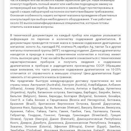
части измерителя Вы можете в нашем сервисном центре. Наши инженеры
помогут подобрать полный аналог или наиболее подходящую замену на
интересующий вас прибор. Все аналоги и замена будут протестированы в
одной с наших лабораторий на полное соответствие Вашим требованиям.
Основная особенность нашего интернет магазина проведение объективных
консультаций при выборе необходимого оборудования. У нас работают
около 20 высококвалифицированных специалистов, которые готовы
ответить на все ваши вопросы.
В технической документации на каждый прибор или изделие указывается
информация по перечню и количеству содержания драгметаллов. В
документации приводится точная масса в граммах содержания драгоценных
металлов: золото Au, палладий Pd, платина Pt, серебро Ag, тантал Ta и другие
металлы платиновой группы (МПГ) на единицу изделия. Данные драгметаллы
находятся в природе в очень ограниченном количестве и поэтому имеют
столь высокую цену. У нас на сайте Вы можете ознакомиться с техническими
характеристиками приборов и получить сведения о содержании
драгметаллов в приборах и радиодеталях производства СССР. Обращаем
ваше внимание, что часто реальное содержание драгметаллов на 10-25%
отличается от справочного в меньшую сторону! Цена драгметаллов будет
зависить от их ценности и массы в граммах.
Мы предлагаем быструю международную доставку практически во все
страны мира: Австралия (Australia), Австрия (Austria), Азербайджан, Албания
(Albania), Алжир (Algeria), Ангилья, Ангола, Антигуа и Барбуда, Аргентина
(Argentina), Аруба, Багамские острова, Бангладеш, Барбадос, Бахрейн, Белиз,
Бельгия (Belgium), Бенин, Бермуды, Болгария (Bulgaria), Боливия, Бонайре,
Синт-Э. и Саба, Босния и Герцеговина (Bosnia and Herzegovina), Ботсвана,
Бразилия (Brazil), Британские Виргинские Острова, Бруней Даруссалам,
Буркина Фасо, Бурунди, Бутан, Вьетнам (Vietnam), Вануату, Ватикан, Венесуэла,
Армения, Габон, Гайана, Гаити, Гамия, Гамбия, Гана, Гватемала, Гвинея,
Гибралтар, Гондурас, Гонконг, Гренада, Гренландия (Greenland), Греция
(Greece), Грузия (Georgia), Дания (Denmark), Демократическая Республика
Конго, Джерси, Джибути, Доминика, Доминиканская Республика, Эквадор,
Эсватин, Эстония (Estonia), Эфиопия (Ethiopia), Египет (Egypt), Замбия,
Зимбабве (Zimbabwe), Иордания Индонезия, Ирландия (Ireland), Исландия