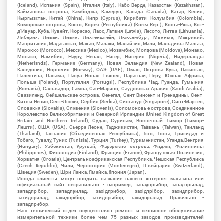
(Iceland), Испания (Spain), Италия (Italy), Кабо-Верде, Казахстан (Kazakhstan),
Каймановы острова, Камбоджа, Камерун, Канада (Canada), Катар, Кения,
Кыргызстан, Китай (China), Кипр (Cyprus), Кирибати, Колумбия (Colombia),
Коморские острова, Конго, Корея (Республика) (Korea Rep.), Коста-Рика, Кот-
д'Ивуар, Куба, Кувейт, Кюрасао, Лаос, Латвия (Latvia), Лесото, Литва (Lithuania),
Либерия, Ливан, Ливия, Лихтенштейн, Люксембург, Мьянма, Маврикий,
Мавритания, Мадагаскар, Макао, Малави, Малайзия, Мали, Мальдивы, Мальта,
Марокко (Morocco), Мексика (Mexico), Мозамбик, Молдова (Moldova), Монако,
Монако, Намибия, Науру, Непал, Нигер, Нигерия (Nigeria), Нидерланды
(Netherlands), Германия (Germany), Новая Зеландия (New Zealand), Новая
Каледония, Норвегия (Norway), ОАЭ (UAE), Оман, Острова Кука, Пакистан,
Палестина, Панама, Папуа Новая Гвинея, Парагвай, Перу, Южная Африка,
Польша (Poland), Португалия (Portugal), Республика Чад, Руанда, Румыния
(Romania), Сальвадор, Самоа, Сан-Марино, Саудовская Аравия (Saudi Arabia),
Свазиленд, Сейшельские острова, Сенегал, Сент-Винсент и Гренадины, Сент-
Китс и Невис, Сент-Люсия, Сербия (Serbia), Сингапур (Singapore), Синт-Мартен,
Словакия (Slovakia), Словения (Slovenia), Соломоновые острова, Соединенное
Королевство Великобритании и Северной Ирландии (United Kingdom of Great
Britain and Northern Ireland), Судан, Суринам, Восточный Тимор (Тимор-
Лешти), США (USA), Сьерра-Леоне, Таджикистан, Тайвань (Taiwan), Таиланд
(Thailand), Танзания (Объединенная Республика), Того, Тонга, Тринидад и
Тобаго, Тувалу, Тунис (Tunisia), Турция (Turkey), Туркменистан, Уганда, Венгрия
(Hungary), Узбекистан, Уругвай, Фарерские острова, Фиджи, Филиппины
(Philippines), Финляндия (Finland), Франция (France), Французская Полинезия,
Хорватия (Croatia), Центральноафриканская Республика, Чешская Республика
(Czech Republic), Чили, Черногория (Montenegro), Швейцария (Switzerland),
Швеция (Sweden), Шри-Ланка, Ямайка, Япония (Japan).
Иногда клиенты могут вводить название нашего интернет магазина или
официальный сайт неправильно - например, западпрыбор, западпрылад,
западпрібор, западприлад, західприбор, західпрібор, захидприбор,
захидприлад, захидпрібор, захидпрыбор, захидпрылад. Правильно -
западприбор.
Наш технический отдел осуществляет ремонт и сервисное обслуживание
измерительной техники более чем 75 разных заводов производителей