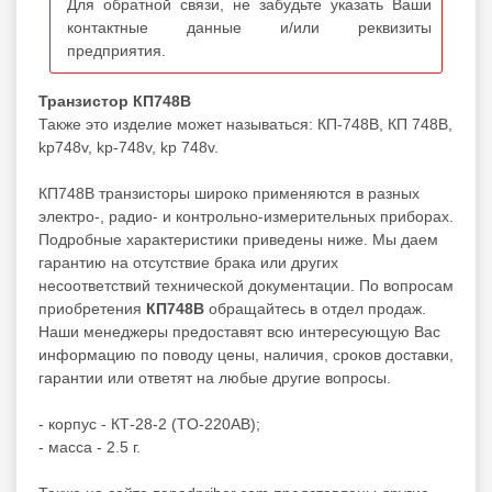
Для обратной связи, не забудьте указать Ваши
контактные данные и/или реквизиты
предприятия.
Транзистор КП748В
Также это изделие может называться: КП-748В, КП 748В,
kp748v, kp-748v, kp 748v.
КП748В транзисторы широко применяются в разных
электро-, радио- и контрольно-измерительных приборах.
Подробные характеристики приведены ниже. Мы даем
гарантию на отсутствие брака или других
несоответствий технической документации. По вопросам
приобретения
КП748В
обращайтесь в отдел продаж.
Наши менеджеры предоставят всю интересующую Вас
информацию по поводу цены, наличия, сроков доставки,
гарантии или ответят на любые другие вопросы.
- корпус - КТ-28-2 (TO-220AB);
- масса - 2.5 г.