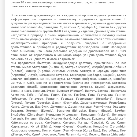
около 20 высококвалифицированных специалистов, которые готовы
ответить на все ваши вопросы.
В технической документации на каждый прибор или изделие указывается
информация по перечню и количеству содержания драгметаллов. В
документации приводится точная масса в граммах содержания драгоценных
металлов: золото Au, палладий Pd, платина Pt, серебро Ag, тантал Ta и другие
металлы платиновой группы (МПГ) на единицу изделия. Данные драгметаллы
находятся в природе в очень ограниченном количестве и поэтому имеют
столь высокую цену. У нас на сайте Вы можете ознакомиться с техническими
характеристиками приборов и получить сведения о содержании
драгметаллов в приборах и радиодеталях производства СССР. Обращаем
ваше внимание, что часто реальное содержание драгметаллов на 10-25%
отличается от справочного в меньшую сторону! Цена драгметаллов будет
зависить от их ценности и массы в граммах.
Мы предлагаем быструю международную доставку практически во все
страны мира: Австралия (Australia), Австрия (Austria), Азербайджан, Албания
(Albania), Алжир (Algeria), Ангилья, Ангола, Антигуа и Барбуда, Аргентина
(Argentina), Аруба, Багамские острова, Бангладеш, Барбадос, Бахрейн, Белиз,
Бельгия (Belgium), Бенин, Бермуды, Болгария (Bulgaria), Боливия, Бонайре,
Синт-Э. и Саба, Босния и Герцеговина (Bosnia and Herzegovina), Ботсвана,
Бразилия (Brazil), Британские Виргинские Острова, Бруней Даруссалам,
Буркина Фасо, Бурунди, Бутан, Вьетнам (Vietnam), Вануату, Ватикан, Венесуэла,
Армения, Габон, Гайана, Гаити, Гамия, Гамбия, Гана, Гватемала, Гвинея,
Гибралтар, Гондурас, Гонконг, Гренада, Гренландия (Greenland), Греция
(Greece), Грузия (Georgia), Дания (Denmark), Демократическая Республика
Конго, Джерси, Джибути, Доминика, Доминиканская Республика, Эквадор,
Эсватин, Эстония (Estonia), Эфиопия (Ethiopia), Египет (Egypt), Замбия,
Зимбабве (Zimbabwe), Иордания Индонезия, Ирландия (Ireland), Исландия
(Iceland), Испания (Spain), Италия (Italy), Кабо-Верде, Казахстан (Kazakhstan),
Каймановы острова, Камбоджа, Камерун, Канада (Canada), Катар, Кения,
Кыргызстан, Китай (China), Кипр (Cyprus), Кирибати, Колумбия (Colombia),
Коморские острова, Конго, Корея (Республика) (Korea Rep.), Коста-Рика, Кот-
д'Ивуар, Куба, Кувейт, Кюрасао, Лаос, Латвия (Latvia), Лесото, Литва (Lithuania),