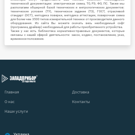
технической документации: электрическая схема, ТО, РЭ, ФО, ПС. Также мы
располагаем обширной базой технических и метрологических документов:
технические условия (ТУ), техническое задание (ТЗ), ГОСТ, отраслевой
стандарт (ОСТ), методика поверки, методика аттестации, поверочная схема
для более чем 3500 типов измерительной техники от производителя данного
оборудования. Из сайта Вы можете скачать весь необходимый софт
(программа, драйвер) необходимый для работы приобретенного устройства.
Также у нас есть библиотека нормативно-правовых документов, которые
связаны с нашей сферой деятельности: закон, кодекс, постановление, указ,
временное положение.
Главная
Доставка
О нас
Контакты
Наши услуги
Украина