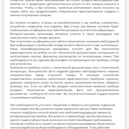
клиентов. Наш интернет магазинможет не только продать необходимый Вам
прибор, но и предложить дополнительные услуги по его поверке, ремонту и
монтажу. Чтобы у Вас остались приятные впечатления после покупки на
нашем сайте, мы предусмотрели специальные гарантированные подарки к
самым популярным товарам.
Вы можете оставить отзывы на приобретенный у нас прибор, измеритель,
устройство, индикатор или изделие. Ваш отзыв при Вашем согласии будет
опубликован на официальном сайте без указания контактной информации.
Интернет-магазин принимаем активное участие в таких процедурах как
электронные торги, тендер, аукцион.
При отсутствии на официальном сайте в техническом описании необходимой
Вам информации о приборе Вы всегда можете обратиться к нам за помощью.
Наши квалифицированные менеджеры уточнят для Вас технические
характеристики на прибор из его технической документации: инструкция по
эксплуатации, паспорт, формуляр, руководство по эксплуатации, схемы. При
необходимости мы сделаем фотографии интересующего вас прибора, стенда
или устройства.
Описание на приборы взято с технической документации или с технической
литературы. Большинство фото изделий сделаны непосредственно нашими
специалистами перед отгрузкой товара. В описании устройства
предоставлены основные технические характеристики приборов: номинал,
диапазон измерения, класс точности, шкала, напряжение питания, габариты
(размер), вес. Если на сайте Вы увидели несоответствие названия прибора
(модель) техническим характеристикам, фото или прикрепленным
документам - сообщите об этом нам - Вы получите полезный подарок вместе
с покупаемым прибором.
При необходимости, уточнить общий вес и габариты или размер отдельной
части измерителя Вы можете в нашем сервисном центре. Наши инженеры
помогут подобрать полный аналог или наиболее подходящую замену на
интересующий вас прибор. Все аналоги и замена будут протестированы в
одной с наших лабораторий на полное соответствие Вашим требованиям.
Основная особенность нашего интернет магазина проведение объективных
консультаций при выборе необходимого оборудования. У нас работают