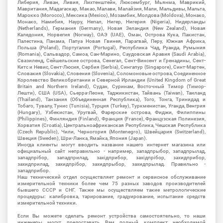
Либерия, Ливан, Ливия, Лихтенштейн, Люксембург, Мьянма, Маврикий,
Мавритания, Мадагаскар, Макао, Малави, Малайзия, Мали, Мальдивы, Мальта,
Марокко (Morocco), Мексика (Mexico), Мозамбик, Молдова (Moldova), Монако,
Монако, Намибия, Науру, Непал, Нигер, Нигерия (Nigeria), Нидерланды
(Netherlands), Германия (Germany), Новая Зеландия (New Zealand), Новая
Каледония, Норвегия (Norway), ОАЭ (UAE), Оман, Острова Кука, Пакистан,
Палестина, Панама, Папуа Новая Гвинея, Парагвай, Перу, Южная Африка,
Польша (Poland), Португалия (Portugal), Республика Чад, Руанда, Румыния
(Romania), Сальвадор, Самоа, Сан-Марино, Саудовская Аравия (Saudi Arabia),
Свазиленд, Сейшельские острова, Сенегал, Сент-Винсент и Гренадины, Сент-
Китс и Невис, Сент-Люсия, Сербия (Serbia), Сингапур (Singapore), Синт-Мартен,
Словакия (Slovakia), Словения (Slovenia), Соломоновые острова, Соединенное
Королевство Великобритании и Северной Ирландии (United Kingdom of Great
Britain and Northern Ireland), Судан, Суринам, Восточный Тимор (Тимор-
Лешти), США (USA), Сьерра-Леоне, Таджикистан, Тайвань (Taiwan), Таиланд
(Thailand), Танзания (Объединенная Республика), Того, Тонга, Тринидад и
Тобаго, Тувалу, Тунис (Tunisia), Турция (Turkey), Туркменистан, Уганда, Венгрия
(Hungary), Узбекистан, Уругвай, Фарерские острова, Фиджи, Филиппины
(Philippines), Финляндия (Finland), Франция (France), Французская Полинезия,
Хорватия (Croatia), Центральноафриканская Республика, Чешская Республика
(Czech Republic), Чили, Черногория (Montenegro), Швейцария (Switzerland),
Швеция (Sweden), Шри-Ланка, Ямайка, Япония (Japan).
Иногда клиенты могут вводить название нашего интернет магазина или
официальный сайт неправильно - например, западпрыбор, западпрылад,
западпрібор, западприлад, західприбор, західпрібор, захидприбор,
захидприлад, захидпрібор, захидпрыбор, захидпрылад. Правильно -
западприбор.
Наш технический отдел осуществляет ремонт и сервисное обслуживание
измерительной техники более чем 75 разных заводов производителей
бывшего СССР и СНГ. Также мы осуществляем такие метрологические
процедуры: калибровка, тарирование, градуирование, испытание средств
измерительной техники.
Если Вы можете сделать ремонт устройства самостоятельно, то наши
инженеры могут предоставить Вам полный комплект необходимой