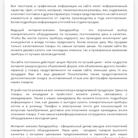
Вся текстовая и графическая информация на сайте несет информативный
характер. Цвет, оттенок, материал, геометрические размеры, вес, содержание,
комплект поставки и другие параметры товара представленого на сайте могут
изменяться в зависимости от партии производства и года изготовления.
Более подробную информацию уточняйте в отделе продаж.
Ведущий интернет-магазин Западприбор - это огромный выбор
измерительного оборудования по лучшему соотношению цена и качество.
Чтобы Вы могли купить приборы недорого, мы проводим мониторинг цен
конкурентов и всегда готовы предложить более низкую цену. Мы продаем
только качественные товары по самым лучшим ценам. На нашем сайте Вы
можете дешево купить как последние новинки, так и проверенные временем
приборы от лучших производителей.
На сайте постоянно действует акция «Куплю по лучшей цене» - если на другом
интернет-ресурсе (доска объявлений, форум, или объявление другого онлайн-
сервиса) у товара, представленного на нашем сайте, меньшая цена, то мы
продадим Вам его еще дешевле! Покупателям также предоставляется
дополнительная скидка за оставленный отзыв или фотографии применения
наших товаров.
В прайс-листе указана не вся номенклатура предлагаемой продукции. Цены на
товары, не вошедшие в прайс-лист можете узнать, связавшись с
менеджерами. Также у наших менеджеров Вы можете получить подробную
информацию о том, как дешево и выгодно купить измерительные приборы
оптом и в розницу. Телефон и электронная почта для консультаций по
вопросам приобретения, доставки или получения скидки приведены возле
описания товара. У нас самые квалифицированные сотрудники, качественное
оборудование и выгодная цена.
Интернет магазин Западприбор - официальный дилер заводов изготовителей
измерительного оборудования. Наша цель - продажа товаров высокого
качества с лучшими ценовыми предложениями и сервисом для наших