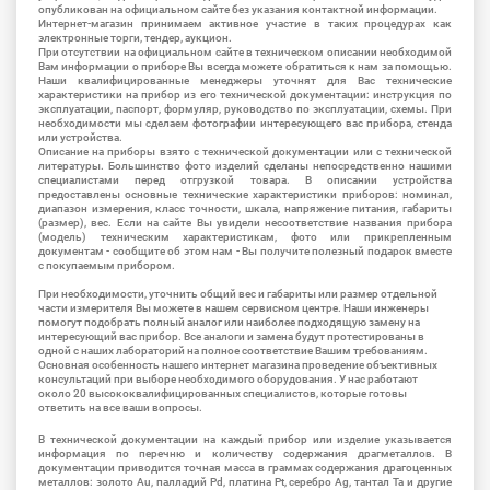
опубликован на официальном сайте без указания контактной информации.
Интернет-магазин принимаем активное участие в таких процедурах как
электронные торги, тендер, аукцион.
При отсутствии на официальном сайте в техническом описании необходимой
Вам информации о приборе Вы всегда можете обратиться к нам за помощью.
Наши квалифицированные менеджеры уточнят для Вас технические
характеристики на прибор из его технической документации: инструкция по
эксплуатации, паспорт, формуляр, руководство по эксплуатации, схемы. При
необходимости мы сделаем фотографии интересующего вас прибора, стенда
или устройства.
Описание на приборы взято с технической документации или с технической
литературы. Большинство фото изделий сделаны непосредственно нашими
специалистами перед отгрузкой товара. В описании устройства
предоставлены основные технические характеристики приборов: номинал,
диапазон измерения, класс точности, шкала, напряжение питания, габариты
(размер), вес. Если на сайте Вы увидели несоответствие названия прибора
(модель) техническим характеристикам, фото или прикрепленным
документам - сообщите об этом нам - Вы получите полезный подарок вместе
с покупаемым прибором.
При необходимости, уточнить общий вес и габариты или размер отдельной
части измерителя Вы можете в нашем сервисном центре. Наши инженеры
помогут подобрать полный аналог или наиболее подходящую замену на
интересующий вас прибор. Все аналоги и замена будут протестированы в
одной с наших лабораторий на полное соответствие Вашим требованиям.
Основная особенность нашего интернет магазина проведение объективных
консультаций при выборе необходимого оборудования. У нас работают
около 20 высококвалифицированных специалистов, которые готовы
ответить на все ваши вопросы.
В технической документации на каждый прибор или изделие указывается
информация по перечню и количеству содержания драгметаллов. В
документации приводится точная масса в граммах содержания драгоценных
металлов: золото Au, палладий Pd, платина Pt, серебро Ag, тантал Ta и другие