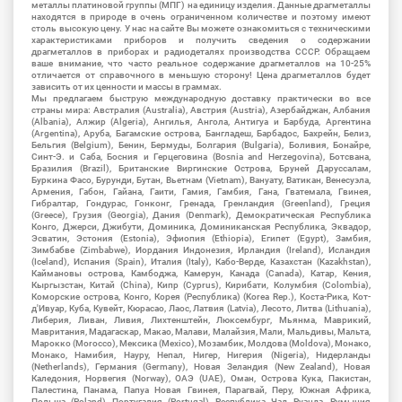
металлы платиновой группы (МПГ) на единицу изделия. Данные драгметаллы
находятся в природе в очень ограниченном количестве и поэтому имеют
столь высокую цену. У нас на сайте Вы можете ознакомиться с техническими
характеристиками приборов и получить сведения о содержании
драгметаллов в приборах и радиодеталях производства СССР. Обращаем
ваше внимание, что часто реальное содержание драгметаллов на 10-25%
отличается от справочного в меньшую сторону! Цена драгметаллов будет
зависить от их ценности и массы в граммах.
Мы предлагаем быструю международную доставку практически во все
страны мира: Австралия (Australia), Австрия (Austria), Азербайджан, Албания
(Albania), Алжир (Algeria), Ангилья, Ангола, Антигуа и Барбуда, Аргентина
(Argentina), Аруба, Багамские острова, Бангладеш, Барбадос, Бахрейн, Белиз,
Бельгия (Belgium), Бенин, Бермуды, Болгария (Bulgaria), Боливия, Бонайре,
Синт-Э. и Саба, Босния и Герцеговина (Bosnia and Herzegovina), Ботсвана,
Бразилия (Brazil), Британские Виргинские Острова, Бруней Даруссалам,
Буркина Фасо, Бурунди, Бутан, Вьетнам (Vietnam), Вануату, Ватикан, Венесуэла,
Армения, Габон, Гайана, Гаити, Гамия, Гамбия, Гана, Гватемала, Гвинея,
Гибралтар, Гондурас, Гонконг, Гренада, Гренландия (Greenland), Греция
(Greece), Грузия (Georgia), Дания (Denmark), Демократическая Республика
Конго, Джерси, Джибути, Доминика, Доминиканская Республика, Эквадор,
Эсватин, Эстония (Estonia), Эфиопия (Ethiopia), Египет (Egypt), Замбия,
Зимбабве (Zimbabwe), Иордания Индонезия, Ирландия (Ireland), Исландия
(Iceland), Испания (Spain), Италия (Italy), Кабо-Верде, Казахстан (Kazakhstan),
Каймановы острова, Камбоджа, Камерун, Канада (Canada), Катар, Кения,
Кыргызстан, Китай (China), Кипр (Cyprus), Кирибати, Колумбия (Colombia),
Коморские острова, Конго, Корея (Республика) (Korea Rep.), Коста-Рика, Кот-
д'Ивуар, Куба, Кувейт, Кюрасао, Лаос, Латвия (Latvia), Лесото, Литва (Lithuania),
Либерия, Ливан, Ливия, Лихтенштейн, Люксембург, Мьянма, Маврикий,
Мавритания, Мадагаскар, Макао, Малави, Малайзия, Мали, Мальдивы, Мальта,
Марокко (Morocco), Мексика (Mexico), Мозамбик, Молдова (Moldova), Монако,
Монако, Намибия, Науру, Непал, Нигер, Нигерия (Nigeria), Нидерланды
(Netherlands), Германия (Germany), Новая Зеландия (New Zealand), Новая
Каледония, Норвегия (Norway), ОАЭ (UAE), Оман, Острова Кука, Пакистан,
Палестина, Панама, Папуа Новая Гвинея, Парагвай, Перу, Южная Африка,
Польша (Poland), Португалия (Portugal), Республика Чад, Руанда, Румыния