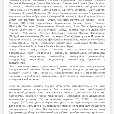
(Romania), Сальвадор, Самоа, Сан-Марино, Саудовская Аравия (Saudi Arabia),
Свазиленд, Сейшельские острова, Сенегал, Сент-Винсент и Гренадины, Сент-
Китс и Невис, Сент-Люсия, Сербия (Serbia), Сингапур (Singapore), Синт-Мартен,
Словакия (Slovakia), Словения (Slovenia), Соломоновые острова, Соединенное
Королевство Великобритании и Северной Ирландии (United Kingdom of Great
Britain and Northern Ireland), Судан, Суринам, Восточный Тимор (Тимор-
Лешти), США (USA), Сьерра-Леоне, Таджикистан, Тайвань (Taiwan), Таиланд
(Thailand), Танзания (Объединенная Республика), Того, Тонга, Тринидад и
Тобаго, Тувалу, Тунис (Tunisia), Турция (Turkey), Туркменистан, Уганда, Венгрия
(Hungary), Узбекистан, Уругвай, Фарерские острова, Фиджи, Филиппины
(Philippines), Финляндия (Finland), Франция (France), Французская Полинезия,
Хорватия (Croatia), Центральноафриканская Республика, Чешская Республика
(Czech Republic), Чили, Черногория (Montenegro), Швейцария (Switzerland),
Швеция (Sweden), Шри-Ланка, Ямайка, Япония (Japan).
Иногда клиенты могут вводить название нашего интернет магазина или
официальный сайт неправильно - например, западпрыбор, западпрылад,
западпрібор, западприлад, західприбор, західпрібор, захидприбор,
захидприлад, захидпрібор, захидпрыбор, захидпрылад. Правильно -
западприбор.
Наш технический отдел осуществляет ремонт и сервисное обслуживание
измерительной техники более чем 75 разных заводов производителей
бывшего СССР и СНГ. Также мы осуществляем такие метрологические
процедуры: калибровка, тарирование, градуирование, испытание средств
измерительной техники.
Если Вы можете сделать ремонт устройства самостоятельно, то наши
инженеры могут предоставить Вам полный комплект необходимой
технической документации: электрическая схема, ТО, РЭ, ФО, ПС. Также мы
располагаем обширной базой технических и метрологических документов:
технические условия (ТУ), техническое задание (ТЗ), ГОСТ, отраслевой
стандарт (ОСТ), методика поверки, методика аттестации, поверочная схема
для более чем 3500 типов измерительной техники от производителя данного
оборудования. Из сайта Вы можете скачать весь необходимый софт
(программа, драйвер) необходимый для работы приобретенного устройства.