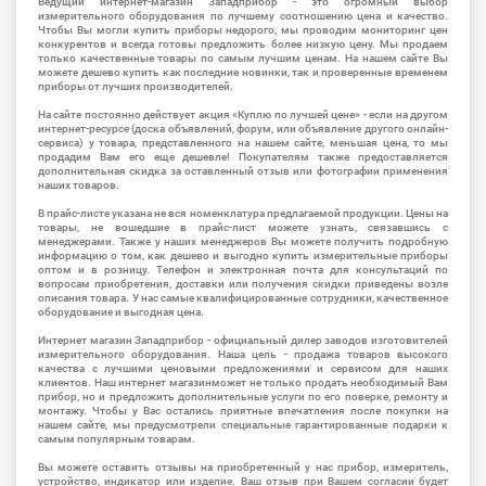
Ведущий интернет-магазин Западприбор - это огромный выбор
измерительного оборудования по лучшему соотношению цена и качество.
Чтобы Вы могли купить приборы недорого, мы проводим мониторинг цен
конкурентов и всегда готовы предложить более низкую цену. Мы продаем
только качественные товары по самым лучшим ценам. На нашем сайте Вы
можете дешево купить как последние новинки, так и проверенные временем
приборы от лучших производителей.
На сайте постоянно действует акция «Куплю по лучшей цене» - если на другом
интернет-ресурсе (доска объявлений, форум, или объявление другого онлайн-
сервиса) у товара, представленного на нашем сайте, меньшая цена, то мы
продадим Вам его еще дешевле! Покупателям также предоставляется
дополнительная скидка за оставленный отзыв или фотографии применения
наших товаров.
В прайс-листе указана не вся номенклатура предлагаемой продукции. Цены на
товары, не вошедшие в прайс-лист можете узнать, связавшись с
менеджерами. Также у наших менеджеров Вы можете получить подробную
информацию о том, как дешево и выгодно купить измерительные приборы
оптом и в розницу. Телефон и электронная почта для консультаций по
вопросам приобретения, доставки или получения скидки приведены возле
описания товара. У нас самые квалифицированные сотрудники, качественное
оборудование и выгодная цена.
Интернет магазин Западприбор - официальный дилер заводов изготовителей
измерительного оборудования. Наша цель - продажа товаров высокого
качества с лучшими ценовыми предложениями и сервисом для наших
клиентов. Наш интернет магазинможет не только продать необходимый Вам
прибор, но и предложить дополнительные услуги по его поверке, ремонту и
монтажу. Чтобы у Вас остались приятные впечатления после покупки на
нашем сайте, мы предусмотрели специальные гарантированные подарки к
самым популярным товарам.
Вы можете оставить отзывы на приобретенный у нас прибор, измеритель,
устройство, индикатор или изделие. Ваш отзыв при Вашем согласии будет