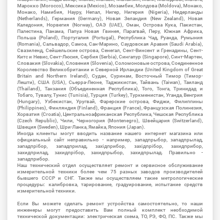
Марокко (Morocco), Мексика (Mexico), Мозамбик, Молдова (Moldova), Монако,
Монако, Намибия, Науру, Непал, Нигер, Нигерия (Nigeria), Нидерланды
(Netherlands), Германия (Germany), Новая Зеландия (New Zealand), Новая
Каледония, Норвегия (Norway), ОАЭ (UAE), Оман, Острова Кука, Пакистан,
Палестина, Панама, Папуа Новая Гвинея, Парагвай, Перу, Южная Африка,
Польша (Poland), Португалия (Portugal), Республика Чад, Руанда, Румыния
(Romania), Сальвадор, Самоа, Сан-Марино, Саудовская Аравия (Saudi Arabia),
Свазиленд, Сейшельские острова, Сенегал, Сент-Винсент и Гренадины, Сент-
Китс и Невис, Сент-Люсия, Сербия (Serbia), Сингапур (Singapore), Синт-Мартен,
Словакия (Slovakia), Словения (Slovenia), Соломоновые острова, Соединенное
Королевство Великобритании и Северной Ирландии (United Kingdom of Great
Britain and Northern Ireland), Судан, Суринам, Восточный Тимор (Тимор-
Лешти), США (USA), Сьерра-Леоне, Таджикистан, Тайвань (Taiwan), Таиланд
(Thailand), Танзания (Объединенная Республика), Того, Тонга, Тринидад и
Тобаго, Тувалу, Тунис (Tunisia), Турция (Turkey), Туркменистан, Уганда, Венгрия
(Hungary), Узбекистан, Уругвай, Фарерские острова, Фиджи, Филиппины
(Philippines), Финляндия (Finland), Франция (France), Французская Полинезия,
Хорватия (Croatia), Центральноафриканская Республика, Чешская Республика
(Czech Republic), Чили, Черногория (Montenegro), Швейцария (Switzerland),
Швеция (Sweden), Шри-Ланка, Ямайка, Япония (Japan).
Иногда клиенты могут вводить название нашего интернет магазина или
официальный сайт неправильно - например, западпрыбор, западпрылад,
западпрібор, западприлад, західприбор, західпрібор, захидприбор,
захидприлад, захидпрібор, захидпрыбор, захидпрылад. Правильно -
западприбор.
Наш технический отдел осуществляет ремонт и сервисное обслуживание
измерительной техники более чем 75 разных заводов производителей
бывшего СССР и СНГ. Также мы осуществляем такие метрологические
процедуры: калибровка, тарирование, градуирование, испытание средств
измерительной техники.
Если Вы можете сделать ремонт устройства самостоятельно, то наши
инженеры могут предоставить Вам полный комплект необходимой
технической документации: электрическая схема, ТО, РЭ, ФО, ПС. Также мы