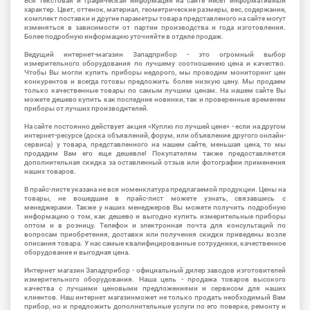
Вся текстовая и графическая информация на сайте несет информативный
характер. Цвет, оттенок, материал, геометрические размеры, вес, содержание,
комплект поставки и другие параметры товара представленого на сайте могут
изменяться в зависимости от партии производства и года изготовления.
Более подробную информацию уточняйте в отделе продаж.
Ведущий интернет-магазин Западприбор - это огромный выбор
измерительного оборудования по лучшему соотношению цена и качество.
Чтобы Вы могли купить приборы недорого, мы проводим мониторинг цен
конкурентов и всегда готовы предложить более низкую цену. Мы продаем
только качественные товары по самым лучшим ценам. На нашем сайте Вы
можете дешево купить как последние новинки, так и проверенные временем
приборы от лучших производителей.
На сайте постоянно действует акция «Куплю по лучшей цене» - если на другом
интернет-ресурсе (доска объявлений, форум, или объявление другого онлайн-
сервиса) у товара, представленного на нашем сайте, меньшая цена, то мы
продадим Вам его еще дешевле! Покупателям также предоставляется
дополнительная скидка за оставленный отзыв или фотографии применения
наших товаров.
В прайс-листе указана не вся номенклатура предлагаемой продукции. Цены на
товары, не вошедшие в прайс-лист можете узнать, связавшись с
менеджерами. Также у наших менеджеров Вы можете получить подробную
информацию о том, как дешево и выгодно купить измерительные приборы
оптом и в розницу. Телефон и электронная почта для консультаций по
вопросам приобретения, доставки или получения скидки приведены возле
описания товара. У нас самые квалифицированные сотрудники, качественное
оборудование и выгодная цена.
Интернет магазин Западприбор - официальный дилер заводов изготовителей
измерительного оборудования. Наша цель - продажа товаров высокого
качества с лучшими ценовыми предложениями и сервисом для наших
клиентов. Наш интернет магазинможет не только продать необходимый Вам
прибор, но и предложить дополнительные услуги по его поверке, ремонту и