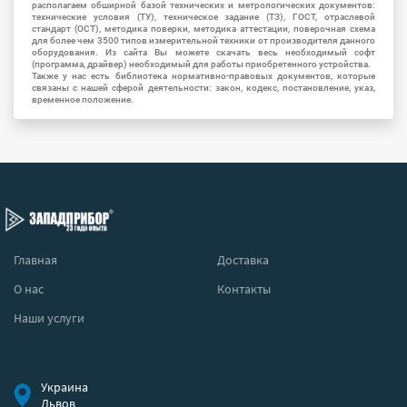
располагаем обширной базой технических и метрологических документов:
технические условия (ТУ), техническое задание (ТЗ), ГОСТ, отраслевой
стандарт (ОСТ), методика поверки, методика аттестации, поверочная схема
для более чем 3500 типов измерительной техники от производителя данного
оборудования. Из сайта Вы можете скачать весь необходимый софт
(программа, драйвер) необходимый для работы приобретенного устройства.
Также у нас есть библиотека нормативно-правовых документов, которые
связаны с нашей сферой деятельности: закон, кодекс, постановление, указ,
временное положение.
Главная
Доставка
О нас
Контакты
Наши услуги
Украина
Львов