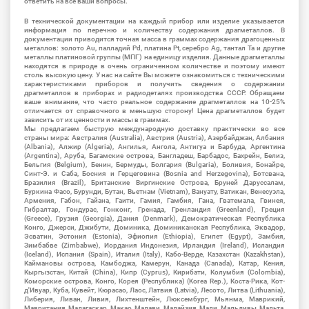
ответить на все ваши вопросы.
В технической документации на каждый прибор или изделие указывается
информация по перечню и количеству содержания драгметаллов. В
документации приводится точная масса в граммах содержания драгоценных
металлов: золото Au, палладий Pd, платина Pt, серебро Ag, тантал Ta и другие
металлы платиновой группы (МПГ) на единицу изделия. Данные драгметаллы
находятся в природе в очень ограниченном количестве и поэтому имеют
столь высокую цену. У нас на сайте Вы можете ознакомиться с техническими
характеристиками приборов и получить сведения о содержании
драгметаллов в приборах и радиодеталях производства СССР. Обращаем
ваше внимание, что часто реальное содержание драгметаллов на 10-25%
отличается от справочного в меньшую сторону! Цена драгметаллов будет
зависить от их ценности и массы в граммах.
Мы предлагаем быструю международную доставку практически во все
страны мира: Австралия (Australia), Австрия (Austria), Азербайджан, Албания
(Albania), Алжир (Algeria), Ангилья, Ангола, Антигуа и Барбуда, Аргентина
(Argentina), Аруба, Багамские острова, Бангладеш, Барбадос, Бахрейн, Белиз,
Бельгия (Belgium), Бенин, Бермуды, Болгария (Bulgaria), Боливия, Бонайре,
Синт-Э. и Саба, Босния и Герцеговина (Bosnia and Herzegovina), Ботсвана,
Бразилия (Brazil), Британские Виргинские Острова, Бруней Даруссалам,
Буркина Фасо, Бурунди, Бутан, Вьетнам (Vietnam), Вануату, Ватикан, Венесуэла,
Армения, Габон, Гайана, Гаити, Гамия, Гамбия, Гана, Гватемала, Гвинея,
Гибралтар, Гондурас, Гонконг, Гренада, Гренландия (Greenland), Греция
(Greece), Грузия (Georgia), Дания (Denmark), Демократическая Республика
Конго, Джерси, Джибути, Доминика, Доминиканская Республика, Эквадор,
Эсватин, Эстония (Estonia), Эфиопия (Ethiopia), Египет (Egypt), Замбия,
Зимбабве (Zimbabwe), Иордания Индонезия, Ирландия (Ireland), Исландия
(Iceland), Испания (Spain), Италия (Italy), Кабо-Верде, Казахстан (Kazakhstan),
Каймановы острова, Камбоджа, Камерун, Канада (Canada), Катар, Кения,
Кыргызстан, Китай (China), Кипр (Cyprus), Кирибати, Колумбия (Colombia),
Коморские острова, Конго, Корея (Республика) (Korea Rep.), Коста-Рика, Кот-
д'Ивуар, Куба, Кувейт, Кюрасао, Лаос, Латвия (Latvia), Лесото, Литва (Lithuania),
Либерия, Ливан, Ливия, Лихтенштейн, Люксембург, Мьянма, Маврикий,
Мавритания, Мадагаскар, Макао, Малави, Малайзия, Мали, Мальдивы, Мальта,