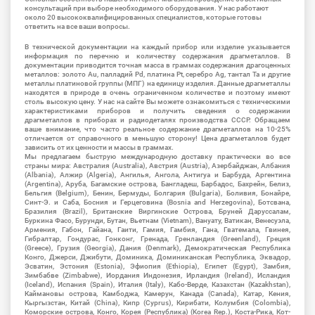
консультаций при выборе необходимого оборудования. У нас работают
около 20 высококвалифицированных специалистов, которые готовы
ответить на все ваши вопросы.
В технической документации на каждый прибор или изделие указывается
информация по перечню и количеству содержания драгметаллов. В
документации приводится точная масса в граммах содержания драгоценных
металлов: золото Au, палладий Pd, платина Pt, серебро Ag, тантал Ta и другие
металлы платиновой группы (МПГ) на единицу изделия. Данные драгметаллы
находятся в природе в очень ограниченном количестве и поэтому имеют
столь высокую цену. У нас на сайте Вы можете ознакомиться с техническими
характеристиками приборов и получить сведения о содержании
драгметаллов в приборах и радиодеталях производства СССР. Обращаем
ваше внимание, что часто реальное содержание драгметаллов на 10-25%
отличается от справочного в меньшую сторону! Цена драгметаллов будет
зависить от их ценности и массы в граммах.
Мы предлагаем быструю международную доставку практически во все
страны мира: Австралия (Australia), Австрия (Austria), Азербайджан, Албания
(Albania), Алжир (Algeria), Ангилья, Ангола, Антигуа и Барбуда, Аргентина
(Argentina), Аруба, Багамские острова, Бангладеш, Барбадос, Бахрейн, Белиз,
Бельгия (Belgium), Бенин, Бермуды, Болгария (Bulgaria), Боливия, Бонайре,
Синт-Э. и Саба, Босния и Герцеговина (Bosnia and Herzegovina), Ботсвана,
Бразилия (Brazil), Британские Виргинские Острова, Бруней Даруссалам,
Буркина Фасо, Бурунди, Бутан, Вьетнам (Vietnam), Вануату, Ватикан, Венесуэла,
Армения, Габон, Гайана, Гаити, Гамия, Гамбия, Гана, Гватемала, Гвинея,
Гибралтар, Гондурас, Гонконг, Гренада, Гренландия (Greenland), Греция
(Greece), Грузия (Georgia), Дания (Denmark), Демократическая Республика
Конго, Джерси, Джибути, Доминика, Доминиканская Республика, Эквадор,
Эсватин, Эстония (Estonia), Эфиопия (Ethiopia), Египет (Egypt), Замбия,
Зимбабве (Zimbabwe), Иордания Индонезия, Ирландия (Ireland), Исландия
(Iceland), Испания (Spain), Италия (Italy), Кабо-Верде, Казахстан (Kazakhstan),
Каймановы острова, Камбоджа, Камерун, Канада (Canada), Катар, Кения,
Кыргызстан, Китай (China), Кипр (Cyprus), Кирибати, Колумбия (Colombia),
Коморские острова, Конго, Корея (Республика) (Korea Rep.), Коста-Рика, Кот-