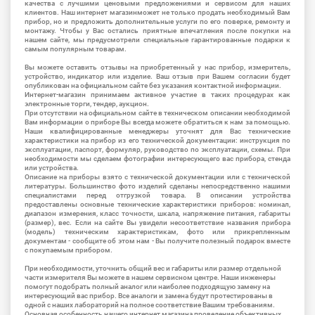
качества с лучшими ценовыми предложениями и сервисом для наших
клиентов. Наш интернет магазинможет не только продать необходимый Вам
прибор, но и предложить дополнительные услуги по его поверке, ремонту и
монтажу. Чтобы у Вас остались приятные впечатления после покупки на
нашем сайте, мы предусмотрели специальные гарантированные подарки к
самым популярным товарам.
Вы можете оставить отзывы на приобретенный у нас прибор, измеритель,
устройство, индикатор или изделие. Ваш отзыв при Вашем согласии будет
опубликован на официальном сайте без указания контактной информации.
Интернет-магазин принимаем активное участие в таких процедурах как
электронные торги, тендер, аукцион.
При отсутствии на официальном сайте в техническом описании необходимой
Вам информации о приборе Вы всегда можете обратиться к нам за помощью.
Наши квалифицированные менеджеры уточнят для Вас технические
характеристики на прибор из его технической документации: инструкция по
эксплуатации, паспорт, формуляр, руководство по эксплуатации, схемы. При
необходимости мы сделаем фотографии интересующего вас прибора, стенда
или устройства.
Описание на приборы взято с технической документации или с технической
литературы. Большинство фото изделий сделаны непосредственно нашими
специалистами перед отгрузкой товара. В описании устройства
предоставлены основные технические характеристики приборов: номинал,
диапазон измерения, класс точности, шкала, напряжение питания, габариты
(размер), вес. Если на сайте Вы увидели несоответствие названия прибора
(модель) техническим характеристикам, фото или прикрепленным
документам - сообщите об этом нам - Вы получите полезный подарок вместе
с покупаемым прибором.
При необходимости, уточнить общий вес и габариты или размер отдельной
части измерителя Вы можете в нашем сервисном центре. Наши инженеры
помогут подобрать полный аналог или наиболее подходящую замену на
интересующий вас прибор. Все аналоги и замена будут протестированы в
одной с наших лабораторий на полное соответствие Вашим требованиям.
Основная особенность нашего интернет магазина проведение объективных