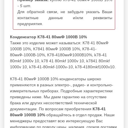
- 5 шт.
Для обратной связи, не забудьте указать Ваши
контактные данные и/или реквизиты
предприятия.
Конденсатор К78-41 80мкФ 1000В 10%
Также это изделие может называться: К78 41 80мкФ
1000В 10%, К7841 80мкФ 1000В 10%, К78-41-
80мкФ-1000В-10%, К78-4180мкФ1000В10%, k78-41
80mkf 1000v 10, k78 41 80mkf 1000v 10, k7841 80mkf
1000v 10, k78-41-80mkf-1000v-10, k78-4180mkf1000v10.
К78-41 80мкФ 1000В 10% конденсаторы широко
применяются в разных электро-, радио- и контрольно-
измерительных приборах. Подробные характеристики
приведены ниже. Мы даем гарантию на отсутствие
брака или других несоответствий технической
документации. По вопросам приобретения
К78-41
80мкФ 1000В 10%
обращайтесь в отдел продаж. Наши
менеджеры предоставят всю интересующую Вас
информацию по поводу цены, наличия, сроков доставки,