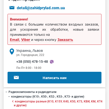
detali@zahidprylad.com.ua
Внимание!
В связи с большим количеством входных заказов,
для ускорения их обработки, новые заявки
принимаются только на
Email
,
Viber
и через кнопку
Заказать
Украина, Львов
ул. Городоцкая, 222
+38 (050) 478-15-48
Пн-Пт 8:00 - 18:00
Написать нам
Радиокомпоненты и радиодетали
конденсаторы (К10-, К50-, К52-, К53-, К73- и другие)
конденсаторы разные (К10, К15У, К40, К50, К73, КВИ, КМ, КТ4
и другие)