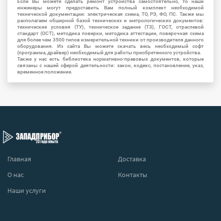
Если Вы можете сделать ремонт устройства самостоятельно, то наши
инженеры могут предоставить Вам полный комплект необходимой
технической документации: электрическая схема, ТО, РЭ, ФО, ПС. Также мы
располагаем обширной базой технических и метрологических документов:
технические условия (ТУ), техническое задание (ТЗ), ГОСТ, отраслевой
стандарт (ОСТ), методика поверки, методика аттестации, поверочная схема
для более чем 3500 типов измерительной техники от производителя данного
оборудования. Из сайта Вы можете скачать весь необходимый софт
(программа, драйвер) необходимый для работы приобретенного устройства.
Также у нас есть библиотека нормативно-правовых документов, которые
связаны с нашей сферой деятельности: закон, кодекс, постановление, указ,
временное положение.
Главная
Доставка
О нас
Контакты
Наши услуги