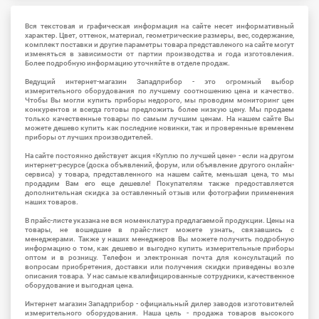
Вся текстовая и графическая информация на сайте несет информативный
характер. Цвет, оттенок, материал, геометрические размеры, вес, содержание,
комплект поставки и другие параметры товара представленого на сайте могут
изменяться в зависимости от партии производства и года изготовления.
Более подробную информацию уточняйте в отделе продаж.
Ведущий интернет-магазин Западприбор - это огромный выбор
измерительного оборудования по лучшему соотношению цена и качество.
Чтобы Вы могли купить приборы недорого, мы проводим мониторинг цен
конкурентов и всегда готовы предложить более низкую цену. Мы продаем
только качественные товары по самым лучшим ценам. На нашем сайте Вы
можете дешево купить как последние новинки, так и проверенные временем
приборы от лучших производителей.
На сайте постоянно действует акция «Куплю по лучшей цене» - если на другом
интернет-ресурсе (доска объявлений, форум, или объявление другого онлайн-
сервиса) у товара, представленного на нашем сайте, меньшая цена, то мы
продадим Вам его еще дешевле! Покупателям также предоставляется
дополнительная скидка за оставленный отзыв или фотографии применения
наших товаров.
В прайс-листе указана не вся номенклатура предлагаемой продукции. Цены на
товары, не вошедшие в прайс-лист можете узнать, связавшись с
менеджерами. Также у наших менеджеров Вы можете получить подробную
информацию о том, как дешево и выгодно купить измерительные приборы
оптом и в розницу. Телефон и электронная почта для консультаций по
вопросам приобретения, доставки или получения скидки приведены возле
описания товара. У нас самые квалифицированные сотрудники, качественное
оборудование и выгодная цена.
Интернет магазин Западприбор - официальный дилер заводов изготовителей
измерительного оборудования. Наша цель - продажа товаров высокого