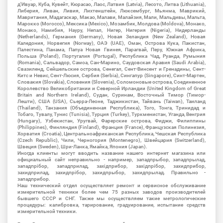
д'Ивуар, Куба, Кувейт, Кюрасао, Лаос, Латвия (Latvia), Лесото, Литва (Lithuania),
Либерия, Ливан, Ливия, Лихтенштейн, Люксембург, Мьянма, Маврикий,
Мавритания, Мадагаскар, Макао, Малави, Малайзия, Мали, Мальдивы, Мальта,
Марокко (Morocco), Мексика (Mexico), Мозамбик, Молдова (Moldova), Монако,
Монако, Намибия, Науру, Непал, Нигер, Нигерия (Nigeria), Нидерланды
(Netherlands), Германия (Germany), Новая Зеландия (New Zealand), Новая
Каледония, Норвегия (Norway), ОАЭ (UAE), Оман, Острова Кука, Пакистан,
Палестина, Панама, Папуа Новая Гвинея, Парагвай, Перу, Южная Африка,
Польша (Poland), Португалия (Portugal), Республика Чад, Руанда, Румыния
(Romania), Сальвадор, Самоа, Сан-Марино, Саудовская Аравия (Saudi Arabia),
Свазиленд, Сейшельские острова, Сенегал, Сент-Винсент и Гренадины, Сент-
Китс и Невис, Сент-Люсия, Сербия (Serbia), Сингапур (Singapore), Синт-Мартен,
Словакия (Slovakia), Словения (Slovenia), Соломоновые острова, Соединенное
Королевство Великобритании и Северной Ирландии (United Kingdom of Great
Britain and Northern Ireland), Судан, Суринам, Восточный Тимор (Тимор-
Лешти), США (USA), Сьерра-Леоне, Таджикистан, Тайвань (Taiwan), Таиланд
(Thailand), Танзания (Объединенная Республика), Того, Тонга, Тринидад и
Тобаго, Тувалу, Тунис (Tunisia), Турция (Turkey), Туркменистан, Уганда, Венгрия
(Hungary), Узбекистан, Уругвай, Фарерские острова, Фиджи, Филиппины
(Philippines), Финляндия (Finland), Франция (France), Французская Полинезия,
Хорватия (Croatia), Центральноафриканская Республика, Чешская Республика
(Czech Republic), Чили, Черногория (Montenegro), Швейцария (Switzerland),
Швеция (Sweden), Шри-Ланка, Ямайка, Япония (Japan).
Иногда клиенты могут вводить название нашего интернет магазина или
официальный сайт неправильно - например, западпрыбор, западпрылад,
западпрібор, западприлад, західприбор, західпрібор, захидприбор,
захидприлад, захидпрібор, захидпрыбор, захидпрылад. Правильно -
западприбор.
Наш технический отдел осуществляет ремонт и сервисное обслуживание
измерительной техники более чем 75 разных заводов производителей
бывшего СССР и СНГ. Также мы осуществляем такие метрологические
процедуры: калибровка, тарирование, градуирование, испытание средств
измерительной техники.