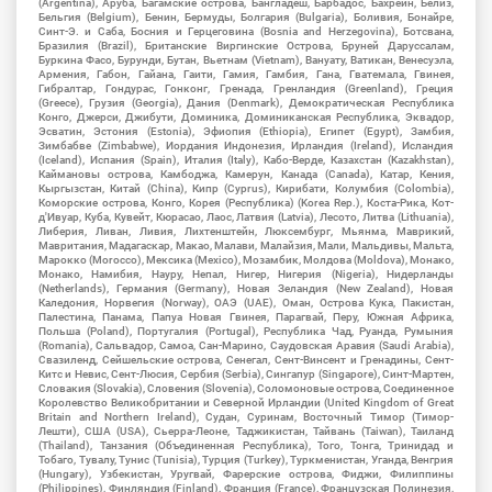
(Argentina), Аруба, Багамские острова, Бангладеш, Барбадос, Бахрейн, Белиз,
Бельгия (Belgium), Бенин, Бермуды, Болгария (Bulgaria), Боливия, Бонайре,
Синт-Э. и Саба, Босния и Герцеговина (Bosnia and Herzegovina), Ботсвана,
Бразилия (Brazil), Британские Виргинские Острова, Бруней Даруссалам,
Буркина Фасо, Бурунди, Бутан, Вьетнам (Vietnam), Вануату, Ватикан, Венесуэла,
Армения, Габон, Гайана, Гаити, Гамия, Гамбия, Гана, Гватемала, Гвинея,
Гибралтар, Гондурас, Гонконг, Гренада, Гренландия (Greenland), Греция
(Greece), Грузия (Georgia), Дания (Denmark), Демократическая Республика
Конго, Джерси, Джибути, Доминика, Доминиканская Республика, Эквадор,
Эсватин, Эстония (Estonia), Эфиопия (Ethiopia), Египет (Egypt), Замбия,
Зимбабве (Zimbabwe), Иордания Индонезия, Ирландия (Ireland), Исландия
(Iceland), Испания (Spain), Италия (Italy), Кабо-Верде, Казахстан (Kazakhstan),
Каймановы острова, Камбоджа, Камерун, Канада (Canada), Катар, Кения,
Кыргызстан, Китай (China), Кипр (Cyprus), Кирибати, Колумбия (Colombia),
Коморские острова, Конго, Корея (Республика) (Korea Rep.), Коста-Рика, Кот-
д'Ивуар, Куба, Кувейт, Кюрасао, Лаос, Латвия (Latvia), Лесото, Литва (Lithuania),
Либерия, Ливан, Ливия, Лихтенштейн, Люксембург, Мьянма, Маврикий,
Мавритания, Мадагаскар, Макао, Малави, Малайзия, Мали, Мальдивы, Мальта,
Марокко (Morocco), Мексика (Mexico), Мозамбик, Молдова (Moldova), Монако,
Монако, Намибия, Науру, Непал, Нигер, Нигерия (Nigeria), Нидерланды
(Netherlands), Германия (Germany), Новая Зеландия (New Zealand), Новая
Каледония, Норвегия (Norway), ОАЭ (UAE), Оман, Острова Кука, Пакистан,
Палестина, Панама, Папуа Новая Гвинея, Парагвай, Перу, Южная Африка,
Польша (Poland), Португалия (Portugal), Республика Чад, Руанда, Румыния
(Romania), Сальвадор, Самоа, Сан-Марино, Саудовская Аравия (Saudi Arabia),
Свазиленд, Сейшельские острова, Сенегал, Сент-Винсент и Гренадины, Сент-
Китс и Невис, Сент-Люсия, Сербия (Serbia), Сингапур (Singapore), Синт-Мартен,
Словакия (Slovakia), Словения (Slovenia), Соломоновые острова, Соединенное
Королевство Великобритании и Северной Ирландии (United Kingdom of Great
Britain and Northern Ireland), Судан, Суринам, Восточный Тимор (Тимор-
Лешти), США (USA), Сьерра-Леоне, Таджикистан, Тайвань (Taiwan), Таиланд
(Thailand), Танзания (Объединенная Республика), Того, Тонга, Тринидад и
Тобаго, Тувалу, Тунис (Tunisia), Турция (Turkey), Туркменистан, Уганда, Венгрия
(Hungary), Узбекистан, Уругвай, Фарерские острова, Фиджи, Филиппины
(Philippines), Финляндия (Finland), Франция (France), Французская Полинезия,