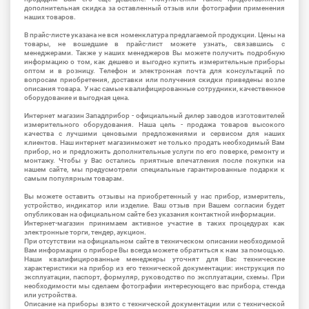
дополнительная скидка за оставленный отзыв или фотографии применения
наших товаров.
В прайс-листе указана не вся номенклатура предлагаемой продукции. Цены на
товары, не вошедшие в прайс-лист можете узнать, связавшись с
менеджерами. Также у наших менеджеров Вы можете получить подробную
информацию о том, как дешево и выгодно купить измерительные приборы
оптом и в розницу. Телефон и электронная почта для консультаций по
вопросам приобретения, доставки или получения скидки приведены возле
описания товара. У нас самые квалифицированные сотрудники, качественное
оборудование и выгодная цена.
Интернет магазин Западприбор - официальный дилер заводов изготовителей
измерительного оборудования. Наша цель - продажа товаров высокого
качества с лучшими ценовыми предложениями и сервисом для наших
клиентов. Наш интернет магазинможет не только продать необходимый Вам
прибор, но и предложить дополнительные услуги по его поверке, ремонту и
монтажу. Чтобы у Вас остались приятные впечатления после покупки на
нашем сайте, мы предусмотрели специальные гарантированные подарки к
самым популярным товарам.
Вы можете оставить отзывы на приобретенный у нас прибор, измеритель,
устройство, индикатор или изделие. Ваш отзыв при Вашем согласии будет
опубликован на официальном сайте без указания контактной информации.
Интернет-магазин принимаем активное участие в таких процедурах как
электронные торги, тендер, аукцион.
При отсутствии на официальном сайте в техническом описании необходимой
Вам информации о приборе Вы всегда можете обратиться к нам за помощью.
Наши квалифицированные менеджеры уточнят для Вас технические
характеристики на прибор из его технической документации: инструкция по
эксплуатации, паспорт, формуляр, руководство по эксплуатации, схемы. При
необходимости мы сделаем фотографии интересующего вас прибора, стенда
или устройства.
Описание на приборы взято с технической документации или с технической