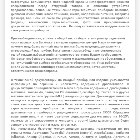
литературы. Большинство фото изделий сделаны непосредственно нашими
специалистами перед отгрузкой товара. В описании устройства
предоставлены основные технические характеристики приборов: номинал,
диапазон измерения, класс точности, шкала, напряжение питания, габариты
(размер), вес. Если на сайте Вы увидели несоответствие названия прибора
(модель) техническим характеристикам, фото или прикрепленным
документам - сообщите об этом нам - Вы получите полезный подарок вместе
с покупаемым прибором.
При необходимости, уточнить общий вес и габариты или размер отдельной
части измерителя Вы можете в нашем сервисном центре. Наши инженеры
помогут подобрать полный аналог или наиболее подходящую замену на
интересующий вас прибор. Все аналоги и замена будут протестированы в
одной с наших лабораторий на полное соответствие Вашим требованиям.
Основная особенность нашего интернет магазина проведение объективных
консультаций при выборе необходимого оборудования. У нас работают
около 20 высококвалифицированных специалистов, которые готовы
ответить на все ваши вопросы.
В технической документации на каждый прибор или изделие указывается
информация по перечню и количеству содержания драгметаллов. В
документации приводится точная масса в граммах содержания драгоценных
металлов: золото Au, палладий Pd, платина Pt, серебро Ag, тантал Ta и другие
металлы платиновой группы (МПГ) на единицу изделия. Данные драгметаллы
находятся в природе в очень ограниченном количестве и поэтому имеют
столь высокую цену. У нас на сайте Вы можете ознакомиться с техническими
характеристиками приборов и получить сведения о содержании
драгметаллов в приборах и радиодеталях производства СССР. Обращаем
ваше внимание, что часто реальное содержание драгметаллов на 10-25%
отличается от справочного в меньшую сторону! Цена драгметаллов будет
зависить от их ценности и массы в граммах.
Мы предлагаем быструю международную доставку практически во все
страны мира: Австралия (Australia), Австрия (Austria), Азербайджан, Албания
(Albania), Алжир (Algeria), Ангилья, Ангола, Антигуа и Барбуда, Аргентина