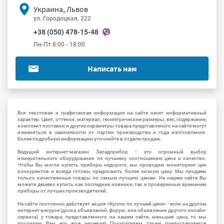
Украина, Львов
ул. Городоцкая, 222
+38 (050) 478-15-48
Пн-Пт 8:00 - 18:00
Написать нам
Вся текстовая и графическая информация на сайте несет информативный
характер. Цвет, оттенок, материал, геометрические размеры, вес, содержание,
комплект поставки и другие параметры товара представленого на сайте могут
изменяться в зависимости от партии производства и года изготовления.
Более подробную информацию уточняйте в отделе продаж.
Ведущий интернет-магазин Западприбор - это огромный выбор
измерительного оборудования по лучшему соотношению цена и качество.
Чтобы Вы могли купить приборы недорого, мы проводим мониторинг цен
конкурентов и всегда готовы предложить более низкую цену. Мы продаем
только качественные товары по самым лучшим ценам. На нашем сайте Вы
можете дешево купить как последние новинки, так и проверенные временем
приборы от лучших производителей.
На сайте постоянно действует акция «Куплю по лучшей цене» - если на другом
интернет-ресурсе (доска объявлений, форум, или объявление другого онлайн-
сервиса) у товара, представленного на нашем сайте, меньшая цена, то мы
продадим Вам его еще дешевле! Покупателям также предоставляется