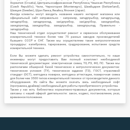
Хорватия (Croatia), Центральноафриканская Республика, Чешская Республика
(Czech Republic), Чили, Черногория (Montenegro), Швейцария (Switzerland),
Швеция (Sweden), Шри-Ланка, Ямайка, Япония (Japan).
Иногда клиенты могут вводить название нашего интернет магазина или
официальный сайт неправильно - например, западпрыбор, западпрылад,
западпрібор, западприлад, західприбор, західпрібор, захидприбор,
захидприлад, захидпрібор, захидпрыбор, захидпрылад. Правильно -
западприбор.
Наш технический отдел осуществляет ремонт и сервисное обслуживание
измерительной техники более чем 75 разных заводов производителей
бывшего СССР и СНГ. Также мы осуществляем такие метрологические
процедуры: калибровка, тарирование, градуирование, испытание средств
измерительной техники.
Если Вы можете сделать ремонт устройства самостоятельно, то наши
инженеры могут предоставить Вам полный комплект необходимой
технической документации: электрическая схема, ТО, РЭ, ФО, ПС. Также мы
располагаем обширной базой технических и метрологических документов:
технические условия (ТУ), техническое задание (ТЗ), ГОСТ, отраслевой
стандарт (ОСТ), методика поверки, методика аттестации, поверочная схема
для более чем 3500 типов измерительной техники от производителя данного
оборудования. Из сайта Вы можете скачать весь необходимый софт
(программа, драйвер) необходимый для работы приобретенного устройства.
Также у нас есть библиотека нормативно-правовых документов, которые
связаны с нашей сферой деятельности: закон, кодекс, постановление, указ,
временное положение.