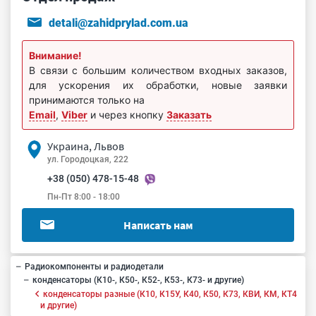
detali@zahidprylad.com.ua
Внимание!
В связи с большим количеством входных заказов,
для ускорения их обработки, новые заявки
принимаются только на
Email
,
Viber
и через кнопку
Заказать
Украина, Львов
ул. Городоцкая, 222
+38 (050) 478-15-48
Пн-Пт 8:00 - 18:00
Написать нам
Радиокомпоненты и радиодетали
конденсаторы (К10-, К50-, К52-, К53-, К73- и другие)
конденсаторы разные (К10, К15У, К40, К50, К73, КВИ, КМ, КТ4
и другие)