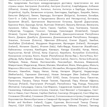
Мы предлагаем быструю международную доставку практически во все
страны мира: Австралия (Australia), Австрия (Austria), Азербайджан, Албания
(Albania), Алжир (Algeria), Ангилья, Ангола, Антигуа и Барбуда, Аргентина
(Argentina), Аруба, Багамские острова, Бангладеш, Барбадос, Бахрейн, Белиз,
Бельгия (Belgium), Бенин, Бермуды, Болгария (Bulgaria), Боливия, Бонайре,
Синт-Э. и Саба, Босния и Герцеговина (Bosnia and Herzegovina), Ботсвана,
Бразилия (Brazil), Британские Виргинские Острова, Бруней Даруссалам,
Буркина Фасо, Бурунди, Бутан, Вьетнам (Vietnam), Вануату, Ватикан, Венесуэла,
Армения, Габон, Гайана, Гаити, Гамия, Гамбия, Гана, Гватемала, Гвинея,
Гибралтар, Гондурас, Гонконг, Гренада, Гренландия (Greenland), Греция
(Greece), Грузия (Georgia), Дания (Denmark), Демократическая Республика
Конго, Джерси, Джибути, Доминика, Доминиканская Республика, Эквадор,
Эсватин, Эстония (Estonia), Эфиопия (Ethiopia), Египет (Egypt), Замбия,
Зимбабве (Zimbabwe), Иордания Индонезия, Ирландия (Ireland), Исландия
(Iceland), Испания (Spain), Италия (Italy), Кабо-Верде, Казахстан (Kazakhstan),
Каймановы острова, Камбоджа, Камерун, Канада (Canada), Катар, Кения,
Кыргызстан, Китай (China), Кипр (Cyprus), Кирибати, Колумбия (Colombia),
Коморские острова, Конго, Корея (Республика) (Korea Rep.), Коста-Рика, Кот-
д'Ивуар, Куба, Кувейт, Кюрасао, Лаос, Латвия (Latvia), Лесото, Литва (Lithuania),
Либерия, Ливан, Ливия, Лихтенштейн, Люксембург, Мьянма, Маврикий,
Мавритания, Мадагаскар, Макао, Малави, Малайзия, Мали, Мальдивы, Мальта,
Марокко (Morocco), Мексика (Mexico), Мозамбик, Молдова (Moldova), Монако,
Монако, Намибия, Науру, Непал, Нигер, Нигерия (Nigeria), Нидерланды
(Netherlands), Германия (Germany), Новая Зеландия (New Zealand), Новая
Каледония, Норвегия (Norway), ОАЭ (UAE), Оман, Острова Кука, Пакистан,
Палестина, Панама, Папуа Новая Гвинея, Парагвай, Перу, Южная Африка,
Польша (Poland), Португалия (Portugal), Республика Чад, Руанда, Румыния
(Romania), Сальвадор, Самоа, Сан-Марино, Саудовская Аравия (Saudi Arabia),
Свазиленд, Сейшельские острова, Сенегал, Сент-Винсент и Гренадины, Сент-
Китс и Невис, Сент-Люсия, Сербия (Serbia), Сингапур (Singapore), Синт-Мартен,
Словакия (Slovakia), Словения (Slovenia), Соломоновые острова, Соединенное
Королевство Великобритании и Северной Ирландии (United Kingdom of Great
Britain and Northern Ireland), Судан, Суринам, Восточный Тимор (Тимор-
Лешти), США (USA), Сьерра-Леоне, Таджикистан, Тайвань (Taiwan), Таиланд