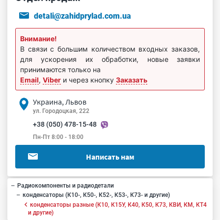
detali@zahidprylad.com.ua
Внимание!
В связи с большим количеством входных заказов,
для ускорения их обработки, новые заявки
принимаются только на
Email
,
Viber
и через кнопку
Заказать
Украина, Львов
ул. Городоцкая, 222
+38 (050) 478-15-48
Пн-Пт 8:00 - 18:00
Написать нам
Радиокомпоненты и радиодетали
конденсаторы (К10-, К50-, К52-, К53-, К73- и другие)
конденсаторы разные (К10, К15У, К40, К50, К73, КВИ, КМ, КТ4
и другие)