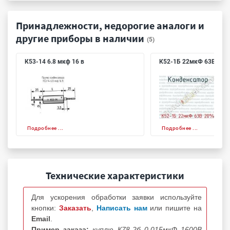
Принадлежности, недорогие аналоги и
другие приборы в наличии
(5)
К53-14 6.8 мкф 16 в
К52-1Б 22мкФ 63В 20%
Подробнее ...
Подробнее ...
Технические характеристики
Для ускорения обработки заявки используйте
кнопки:
Заказать
,
Написать нам
или пишите на
Email
.
Пример заказа:
куплю К78-2б 0.015мкФ 1600В