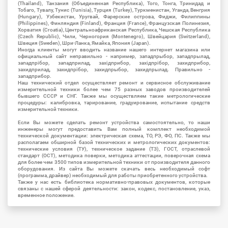
(Thailand), Танзания (Объединенная Республика), Того, Тонга, Тринидад и
Тобаго, Тувалу, Тунис (Tunisia), Турция (Turkey), Туркменистан, Уганда, Венгрия
(Hungary), Узбекистан, Уругвай, Фарерские острова, Фиджи, Филиппины
(Philippines), Финляндия (Finland), Франция (France), Французская Полинезия,
Хорватия (Croatia), Центральноафриканская Республика, Чешская Республика
(Czech Republic), Чили, Черногория (Montenegro), Швейцария (Switzerland),
Швеция (Sweden), Шри-Ланка, Ямайка, Япония (Japan).
Иногда клиенты могут вводить название нашего интернет магазина или
официальный сайт неправильно - например, западпрыбор, западпрылад,
западпрібор, западприлад, західприбор, західпрібор, захидприбор,
захидприлад, захидпрібор, захидпрыбор, захидпрылад. Правильно -
западприбор.
Наш технический отдел осуществляет ремонт и сервисное обслуживание
измерительной техники более чем 75 разных заводов производителей
бывшего СССР и СНГ. Также мы осуществляем такие метрологические
процедуры: калибровка, тарирование, градуирование, испытание средств
измерительной техники.
Если Вы можете сделать ремонт устройства самостоятельно, то наши
инженеры могут предоставить Вам полный комплект необходимой
технической документации: электрическая схема, ТО, РЭ, ФО, ПС. Также мы
располагаем обширной базой технических и метрологических документов:
технические условия (ТУ), техническое задание (ТЗ), ГОСТ, отраслевой
стандарт (ОСТ), методика поверки, методика аттестации, поверочная схема
для более чем 3500 типов измерительной техники от производителя данного
оборудования. Из сайта Вы можете скачать весь необходимый софт
(программа, драйвер) необходимый для работы приобретенного устройства.
Также у нас есть библиотека нормативно-правовых документов, которые
связаны с нашей сферой деятельности: закон, кодекс, постановление, указ,
временное положение.