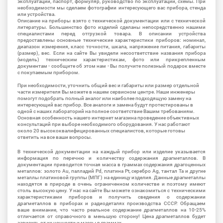
эксплуатации, паспорт, формуляр, руководство по эксплуатации, схемы. При
необходимости мы сделаем фотографии интересующего вас прибора, стенда
или устройства.
Описание на приборы взято с технической документации или с технической
литературы. Большинство фото изделий сделаны непосредственно нашими
специалистами перед отгрузкой товара. В описании устройства
предоставлены основные технические характеристики приборов: номинал,
диапазон измерения, класс точности, шкала, напряжение питания, габариты
(размер), вес. Если на сайте Вы увидели несоответствие названия прибора
(модель) техническим характеристикам, фото или прикрепленным
документам - сообщите об этом нам - Вы получите полезный подарок вместе
с покупаемым прибором.
При необходимости, уточнить общий вес и габариты или размер отдельной
части измерителя Вы можете в нашем сервисном центре. Наши инженеры
помогут подобрать полный аналог или наиболее подходящую замену на
интересующий вас прибор. Все аналоги и замена будут протестированы в
одной с наших лабораторий на полное соответствие Вашим требованиям.
Основная особенность нашего интернет магазина проведение объективных
консультаций при выборе необходимого оборудования. У нас работают
около 20 высококвалифицированных специалистов, которые готовы
ответить на все ваши вопросы.
В технической документации на каждый прибор или изделие указывается
информация по перечню и количеству содержания драгметаллов. В
документации приводится точная масса в граммах содержания драгоценных
металлов: золото Au, палладий Pd, платина Pt, серебро Ag, тантал Ta и другие
металлы платиновой группы (МПГ) на единицу изделия. Данные драгметаллы
находятся в природе в очень ограниченном количестве и поэтому имеют
столь высокую цену. У нас на сайте Вы можете ознакомиться с техническими
характеристиками приборов и получить сведения о содержании
драгметаллов в приборах и радиодеталях производства СССР. Обращаем
ваше внимание, что часто реальное содержание драгметаллов на 10-25%
отличается от справочного в меньшую сторону! Цена драгметаллов будет
зависить от их ценности и массы в граммах.