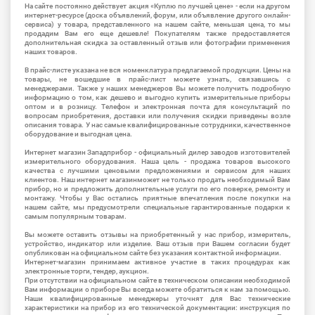
На сайте постоянно действует акция «Куплю по лучшей цене» - если на другом
интернет-ресурсе (доска объявлений, форум, или объявление другого онлайн-
сервиса) у товара, представленного на нашем сайте, меньшая цена, то мы
продадим Вам его еще дешевле! Покупателям также предоставляется
дополнительная скидка за оставленный отзыв или фотографии применения
наших товаров.
В прайс-листе указана не вся номенклатура предлагаемой продукции. Цены на
товары, не вошедшие в прайс-лист можете узнать, связавшись с
менеджерами. Также у наших менеджеров Вы можете получить подробную
информацию о том, как дешево и выгодно купить измерительные приборы
оптом и в розницу. Телефон и электронная почта для консультаций по
вопросам приобретения, доставки или получения скидки приведены возле
описания товара. У нас самые квалифицированные сотрудники, качественное
оборудование и выгодная цена.
Интернет магазин Западприбор - официальный дилер заводов изготовителей
измерительного оборудования. Наша цель - продажа товаров высокого
качества с лучшими ценовыми предложениями и сервисом для наших
клиентов. Наш интернет магазинможет не только продать необходимый Вам
прибор, но и предложить дополнительные услуги по его поверке, ремонту и
монтажу. Чтобы у Вас остались приятные впечатления после покупки на
нашем сайте, мы предусмотрели специальные гарантированные подарки к
самым популярным товарам.
Вы можете оставить отзывы на приобретенный у нас прибор, измеритель,
устройство, индикатор или изделие. Ваш отзыв при Вашем согласии будет
опубликован на официальном сайте без указания контактной информации.
Интернет-магазин принимаем активное участие в таких процедурах как
электронные торги, тендер, аукцион.
При отсутствии на официальном сайте в техническом описании необходимой
Вам информации о приборе Вы всегда можете обратиться к нам за помощью.
Наши квалифицированные менеджеры уточнят для Вас технические
характеристики на прибор из его технической документации: инструкция по