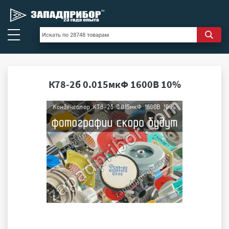
К78-2б 0.015мкФ 1600В 10%