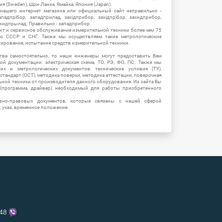
ия (Sweden), Шри-Ланка, Ямайка, Япония (Japan).
 нашего интернет магазина или официальный сайт неправильно -
адпрібор, западприлад, західприбор, західпрібор, захидприбор,
ахидпрылад. Правильно - западприбор.
нт и сервисное обслуживание измерительной техники более чем 75
о СССР и СНГ. Также мы осуществляем такие метрологические
уирование, испытание средств измерительной техники.
тва самостоятельно, то наши инженеры могут предоставить Вам
й документации: электрическая схема, ТО, РЭ, ФО, ПС. Также мы
их и метрологических документов: технические условия (ТУ),
 стандарт (ОСТ), методика поверки, методика аттестации, поверочная
ьной техники от производителя данного оборудования. Из сайта Вы
(программа, драйвер) необходимый для работы приобретенного
вно-правовых документов, которые связаны с нашей сферой
, указ, временное положение.
-48