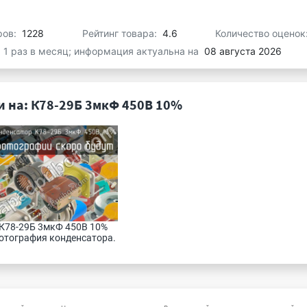
ров:
1228
Рейтинг товара:
4.6
Количество оценок
я 1 раз в месяц; информация актуальна на
08 августа 2026
 на: К78-29Б 3мкФ 450В 10%
К78-29Б 3мкФ 450В 10% 
отография конденсатора.