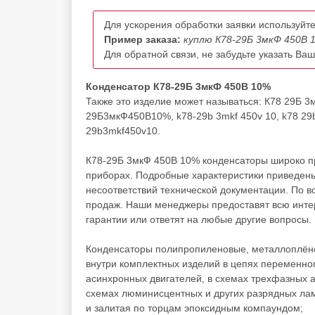
Для ускорения обработки заявки используйте
Пример заказа:
куплю К78-29Б 3мкФ 450В 1
Для обратной связи, не забудьте указать Ва
Конденсатор К78-29Б 3мкФ 450В 10%
Также это изделие может называться: К78 29Б 
29Б3мкФ450В10%, k78-29b 3mkf 450v 10, k78 29b 
29b3mkf450v10.
К78-29Б 3мкФ 450В 10% конденсаторы широко пр
приборах. Подробные характеристики приведены
несоответствий технической документации. По 
продаж. Наши менеджеры предоставят всю инте
гарантии или ответят на любые другие вопросы.
Конденсаторы полипропиленовые, металлоплёно
внутри комплектных изделий в цепях переменного
асинхронных двигателей, в схемах трехфазных а
схемах люминисцентных и других разрядных лам
и залитая по торцам эпоксидным компаундом;