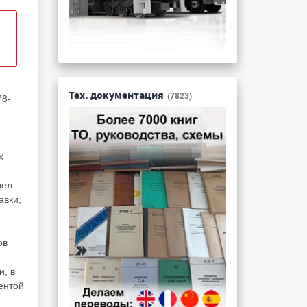
Тех. документация
(7823)
78-
х
дел
авки,
ов
и, в
ентой