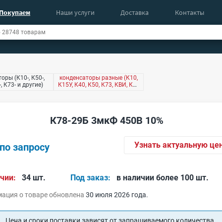
Покупаем
Наши услуги
Доставка
Контакты
оры (К10-, К50-,
конденсаторы разные (К10,
-, К73- и другие)
К15У, К40, К50, К73, КВИ, КМ,
КТ4 и другие)
К78-29Б 3мкФ 450В 10%
Узнать актуальную це
по запросу
чии:
34 шт.
Под заказ:
в наличии более 100 шт.
ация о товаре обновлена
30 июля 2026 года.
Цена и сроки поставки зависят от запрашиваемого количества.