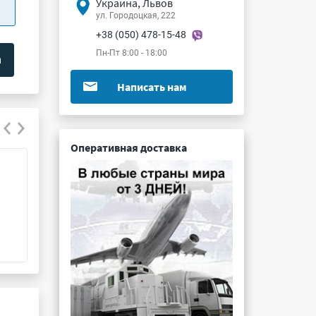
Украина, Львов
ул. Городоцкая, 222
+38 (050) 478-15-48
Пн-Пт 8:00 - 18:00
Написать нам
Оперативная доставка
К75-24-630В 1.5мкФ 5%
К73-17 0.082мк
Подробнее ...
Подробнее ...