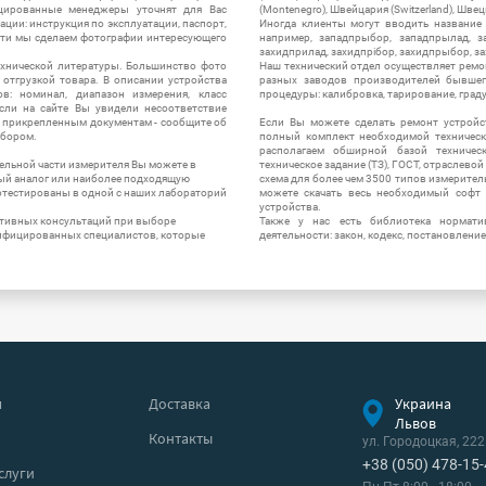
цированные менеджеры уточнят для Вас
(Montenegro), Швейцария (Switzerland), Швец
ации: инструкция по эксплуатации, паспорт,
Иногда клиенты могут вводить название
сти мы сделаем фотографии интересующего
например, западпрыбор, западпрылад, зап
захидприлад, захидпрібор, захидпрыбор, з
ехнической литературы. Большинство фото
Наш технический отдел осуществляет ремо
отгрузкой товара. В описании устройства
разных заводов производителей бывшег
в: номинал, диапазон измерения, класс
процедуры: калибровка, тарирование, град
 Если на сайте Вы увидели несоответствие
и прикрепленным документам - сообщите об
Если Вы можете сделать ремонт устройс
ибором.
полный комплект необходимой техническо
располагаем обширной базой техническ
ельной части измерителя Вы можете в
техническое задание (ТЗ), ГОСТ, отраслевой
ый аналог или наиболее подходящую
схема для более чем 3500 типов измерител
ротестированы в одной с наших лабораторий
можете скачать весь необходимый софт 
устройства.
ктивных консультаций при выборе
Также у нас есть библиотека нормати
лифицированных специалистов, которые
деятельности: закон, кодекс, постановление
я
Доставка
Украина
Львов
Контакты
ул. Городоцкая, 222
+38 (050) 478-15
слуги