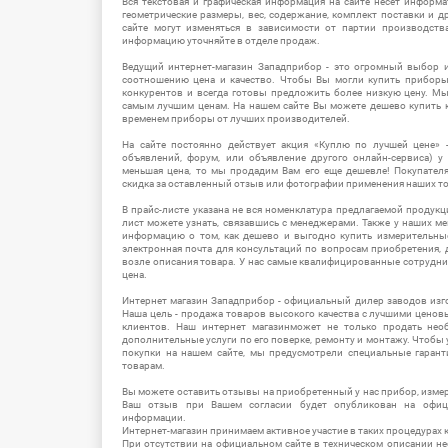
Вся текстовая и графическая информация на сайте несет информат
геометрические размеры, вес, содержание, комплект поставки и д
сайте могут изменяться в зависимости от партии производств
информацию уточняйте в отделе продаж.
Ведущий интернет-магазин Западприбор - это огромный выбор 
соотношению цена и качество. Чтобы Вы могли купить прибор
конкурентов и всегда готовы предложить более низкую цену. М
самым лучшим ценам. На нашем сайте Вы можете дешево купить к
временем приборы от лучших производителей.
На сайте постоянно действует акция «Куплю по лучшей цене» -
объявлений, форум, или объявление другого онлайн-сервиса) у 
меньшая цена, то мы продадим Вам его еще дешевле! Покупател
скидка за оставленный отзыв или фотографии применения наших т
В прайс-листе указана не вся номенклатура предлагаемой продукц
лист можете узнать, связавшись с менеджерами. Также у наших 
информацию о том, как дешево и выгодно купить измерительны
электронная почта для консультаций по вопросам приобретения,
возле описания товара. У нас самые квалифицированные сотрудни
цена.
Интернет магазин Западприбор - официальный дилер заводов изг
Наша цель - продажа товаров высокого качества с лучшими цено
клиентов. Наш интернет магазинможет не только продать не
дополнительные услуги по его поверке, ремонту и монтажу. Чтобы 
покупки на нашем сайте, мы предусмотрели специальные гара
товарам.
Вы можете оставить отзывы на приобретенный у нас прибор, измер
Ваш отзыв при Вашем согласии будет опубликован на офици
информации.
Интернет-магазин принимаем активное участие в таких процедурах к
При отсутствии на официальном сайте в техническом описании 