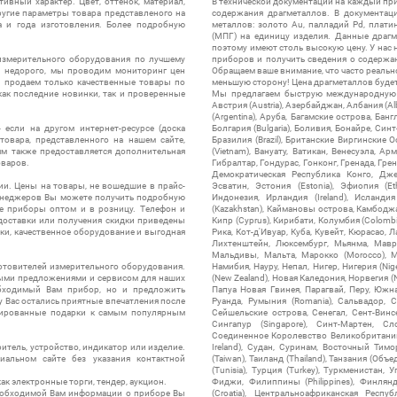
ивный характер. Цвет, оттенок, материал,
В технической документации на каждый пр
ругие параметры товара представленого на
содержания драгметаллов. В документац
а и года изготовления. Более подробную
металлов: золото Au, палладий Pd, плати
(МПГ) на единицу изделия. Данные драгм
поэтому имеют столь высокую цену. У нас 
измерительного оборудования по лучшему
приборов и получить сведения о содержа
ы недорого, мы проводим мониторинг цен
Обращаем ваше внимание, что часто реальн
ы продаем только качественные товары по
меньшую сторону! Цена драгметаллов будет 
ак последние новинки, так и проверенные
Мы предлагаем быструю международную до
Австрия (Austria), Азербайджан, Албания (Alb
(Argentina), Аруба, Багамские острова, Бан
 если на другом интернет-ресурсе (доска
Болгария (Bulgaria), Боливия, Бонайре, Синт
товара, представленного на нашем сайте,
Бразилия (Brazil), Британские Виргинские 
ям также предоставляется дополнительная
(Vietnam), Вануату, Ватикан, Венесуэла, Ар
оваров.
Гибралтар, Гондурас, Гонконг, Гренада, Гренл
Демократическая Республика Конго, Дже
ии. Цены на товары, не вошедшие в прайс-
Эсватин, Эстония (Estonia), Эфиопия (Et
менеджеров Вы можете получить подробную
Индонезия, Ирландия (Ireland), Исландия (
е приборы оптом и в розницу. Телефон и
(Kazakhstan), Каймановы острова, Камбоджа,
 доставки или получения скидки приведены
Кипр (Cyprus), Кирибати, Колумбия (Colombia
ки, качественное оборудование и выгодная
Рика, Кот-д'Ивуар, Куба, Кувейт, Кюрасао, Ла
Лихтенштейн, Люксембург, Мьянма, Мавр
Мальдивы, Мальта, Марокко (Morocco), М
отовителей измерительного оборудования.
Намибия, Науру, Непал, Нигер, Нигерия (Nig
выми предложениями и сервисом для наших
(New Zealand), Новая Каледония, Норвегия (
обходимый Вам прибор, но и предложить
Папуа Новая Гвинея, Парагвай, Перу, Южная
у Вас остались приятные впечатления после
Руанда, Румыния (Romania), Сальвадор, С
нтированные подарки к самым популярным
Сейшельские острова, Сенегал, Сент-Винсе
Сингапур (Singapore), Синт-Мартен, Сл
Соединенное Королевство Великобритании и
итель, устройство, индикатор или изделие.
Ireland), Судан, Суринам, Восточный Тим
альном сайте без указания контактной
(Taiwan), Таиланд (Thailand), Танзания (Объ
(Tunisia), Турция (Turkey), Туркменистан, 
ак электронные торги, тендер, аукцион.
Фиджи, Филиппины (Philippines), Финлянд
необходимой Вам информации о приборе Вы
(Croatia), Центральноафриканская Респу