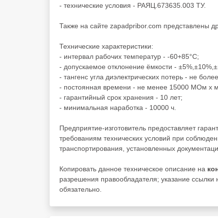
- технические условия - РАЯЦ.673635.003 ТУ.
Также на сайте zapadpribor.com представлены д
Технические характеристики:
- интервал рабочих температур - -60+85°C;
- допускаемое отклонение ёмкости - ±5%,±10%,
- тангенс угла диэлектрических потерь - не более
- постоянная времени - не менее 15000 МОм x 
- гарантийный срок хранения - 10 лет;
- минимальная наработка - 10000 ч.
Предприятие-изготовитель предоставляет гаран
требованиям технических условий при соблюден
транспортирования, установленных документаци
Копировать данное техническое описание на
ко
разрешения правообладателя; указание ссылки н
обязательно.