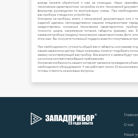
всегда можете обратиться к нам за помощью. Наши квалифи
технические характеристики на прибор из его технической документ
формуляр, руководство по эксплуатации, схемы. При необходимо
вас прибора, стенда или устройства.
Описание на приборы взято с технической документации или с т
изделий сделаны непосредственно нашими специалистами перед 
предоставлены основные технические характеристики приборо
точности, шкала, напряжение питания, габариты (размер), вес.
названия прибора (модель) техническим характеристикам, фото ил
этом нам - Вы получите полезный подарок вместе с покупаемым пр
При необходимости, уточнить общий вес и габариты или размер отд
нашем сервисном центре. Наши инженеры помогут подобрать полн
замену на интересующий вас прибор. Все аналоги и замена будут п
на полное соответствие Вашим требованиям.
Основная особенность нашего интернет магазина проведение объе
необходимого оборудования. У нас работают около 20 высококва
готовы ответить на все ваши вопросы.
Главна
О нас
Наши у