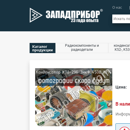
О нас
Радиокомпоненты и
конденсат
Каталог
продукции
радиодетали
К52-, К53
Цена:
В нали
Информ