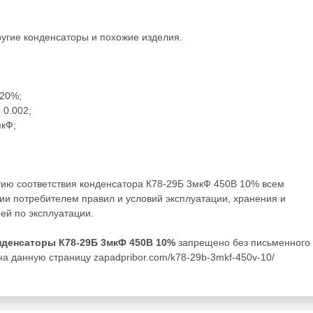
ругие
конденсаторы
и похожие изделия.
±20%;
 0.002;
мкФ;
тию соответствия конденсатора К78-29Б 3мкФ 450В 10% всем
ии потребителем правил и условий эксплуатации, хранения и
ей по эксплуатации.
нденсаторы К78-29Б 3мкФ 450В 10%
запрещено без письменного
а данную страницу zapadpribor.com/k78-29b-3mkf-450v-10/