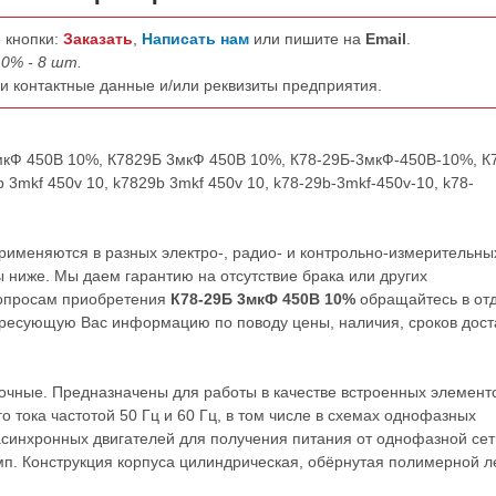
 кнопки:
Заказать
,
Написать нам
или пишите на
Email
.
0% - 8 шт.
ши контактные данные и/или реквизиты предприятия.
3мкФ 450В 10%, К7829Б 3мкФ 450В 10%, К78-29Б-3мкФ-450В-10%, К
3mkf 450v 10, k7829b 3mkf 450v 10, k78-29b-3mkf-450v-10, k78-
именяются в разных электро-, радио- и контрольно-измерительны
 ниже. Мы даем гарантию на отсутствие брака или других
вопросам приобретения
К78-29Б 3мкФ 450В 10%
обращайтесь в от
ресующую Вас информацию по поводу цены, наличия, сроков дост
чные. Предназначены для работы в качестве встроенных элемент
 тока частотой 50 Гц и 60 Гц, в том числе в схемах однофазных
синхронных двигателей для получения питания от однофазной сет
п. Конструкция корпуса цилиндрическая, обёрнутая полимерной л