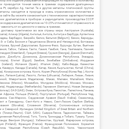
ибор или изделие указывается информация по перечню и количеству
ии приводится точная масса в граммах содержания драгоценных
на Pt, серебро Ag, тантал Ta и другие металлы платиновой группы
еталлы находятся в природе в очень ограниченном количестве и
на сайте Вы можете ознакомиться с техническими характеристиками
нии драгметаллов в приборах и радиодеталях производства СССР.
ое содержание драгметаллов на 10-25% отличается от справочного в
зависить от их ценности и массы в граммах.
ставку практически во все страны мира: Австралия (Australia),
ania), Алжир (Algeria), Ангилья, Ангола, Антигуа и Барбуда, Аргентина
гладеш, Барбадос, Бахрейн, Белиз, Бельгия (Belgium), Бенин, Бермуды,
-Э. и Саба, Босния и Герцеговина (Bosnia and Herzegovina), Ботсвана,
Острова, Бруней Даруссалам, Буркина Фасо, Бурунди, Бутан, Вьетнам
мения, Габон, Гайана, Гаити, Гамия, Гамбия, Гана, Гватемала, Гвинея,
андия (Greenland), Греция (Greece), Грузия (Georgia), Дания (Denmark),
рси, Джибути, Доминика, Доминиканская Республика, Эквадор,
hiopia), Египет (Egypt), Замбия, Зимбабве (Zimbabwe), Иордания
Iceland), Испания (Spain), Италия (Italy), Кабо-Верде, Казахстан
 Камерун, Канада (Canada), Катар, Кения, Кыргызстан, Китай (China),
), Коморские острова, Конго, Корея (Республика) (Korea Rep.), Коста-
ос, Латвия (Latvia), Лесото, Литва (Lithuania), Либерия, Ливан, Ливия,
икий, Мавритания, Мадагаскар, Макао, Малави, Малайзия, Мали,
ексика (Mexico), Мозамбик, Молдова (Moldova), Монако, Монако,
eria), Нидерланды (Netherlands), Германия (Germany), Новая Зеландия
Norway), ОАЭ (UAE), Оман, Острова Кука, Пакистан, Палестина, Панама,
 Африка, Польша (Poland), Португалия (Portugal), Республика Чад,
амоа, Сан-Марино, Саудовская Аравия (Saudi Arabia), Свазиленд,
нт и Гренадины, Сент-Китс и Невис, Сент-Люсия, Сербия (Serbia),
овакия (Slovakia), Словения (Slovenia), Соломоновые острова,
 Северной Ирландии (United Kingdom of Great Britain and Northern
ор (Тимор-Лешти), США (USA), Сьерра-Леоне, Таджикистан, Тайвань
единенная Республика), Того, Тонга, Тринидад и Тобаго, Тувалу, Тунис
Уганда, Венгрия (Hungary), Узбекистан, Уругвай, Фарерские острова,
ия (Finland), Франция (France), Французская Полинезия, Хорватия
блика, Чешская Республика (Czech Republic), Чили, Черногория