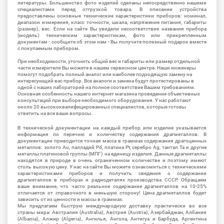
литературы. Большинство фото изделий сделаны непосредственно нашими
специалистами перед отгрузкой товара. В описании устройства
предоставлены основные технические характеристики приборов: номинал,
диапазон измерения, класс точности, шкала, напряжение питания, габариты
(размер), вес. Если на сайте Вы увидели несоответствие названия прибора
(модель) техническим характеристикам, фото или прикрепленным
документам - сообщите об этом нам - Вы получите полезный подарок вместе
с покупаемым прибором.
При необходимости, уточнить общий вес и габариты или размер отдельной
части измерителя Вы можете в нашем сервисном центре. Наши инженеры
помогут подобрать полный аналог или наиболее подходящую замену на
интересующий вас прибор. Все аналоги и замена будут протестированы в
одной с наших лабораторий на полное соответствие Вашим требованиям.
Основная особенность нашего интернет магазина проведение объективных
консультаций при выборе необходимого оборудования. У нас работают
около 20 высококвалифицированных специалистов, которые готовы
ответить на все ваши вопросы.
В технической документации на каждый прибор или изделие указывается
информация по перечню и количеству содержания драгметаллов. В
документации приводится точная масса в граммах содержания драгоценных
металлов: золото Au, палладий Pd, платина Pt, серебро Ag, тантал Ta и другие
металлы платиновой группы (МПГ) на единицу изделия. Данные драгметаллы
находятся в природе в очень ограниченном количестве и поэтому имеют
столь высокую цену. У нас на сайте Вы можете ознакомиться с техническими
характеристиками приборов и получить сведения о содержании
драгметаллов в приборах и радиодеталях производства СССР. Обращаем
ваше внимание, что часто реальное содержание драгметаллов на 10-25%
отличается от справочного в меньшую сторону! Цена драгметаллов будет
зависить от их ценности и массы в граммах.
Мы предлагаем быструю международную доставку практически во все
страны мира: Австралия (Australia), Австрия (Austria), Азербайджан, Албания
(Albania), Алжир (Algeria), Ангилья, Ангола, Антигуа и Барбуда, Аргентина