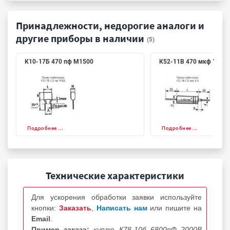
Принадлежности, недорогие аналоги и
другие приборы в наличии
(5)
К10-17Б 470 пф М1500
К52-11В 470 мкф 16 в
Подробнее ...
Подробнее ...
Технические характеристики
Для ускорения обработки заявки используйте
кнопки:
Заказать
,
Написать нам
или пишите на
Email
.
Пример заказа:
куплю К78-10б 6800пФ 2000В