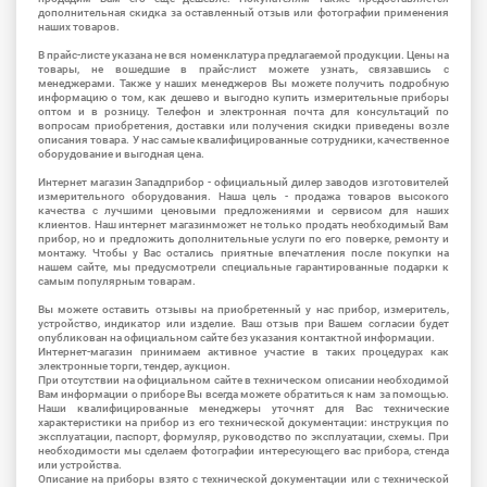
дополнительная скидка за оставленный отзыв или фотографии применения
наших товаров.
В прайс-листе указана не вся номенклатура предлагаемой продукции. Цены на
товары, не вошедшие в прайс-лист можете узнать, связавшись с
менеджерами. Также у наших менеджеров Вы можете получить подробную
информацию о том, как дешево и выгодно купить измерительные приборы
оптом и в розницу. Телефон и электронная почта для консультаций по
вопросам приобретения, доставки или получения скидки приведены возле
описания товара. У нас самые квалифицированные сотрудники, качественное
оборудование и выгодная цена.
Интернет магазин Западприбор - официальный дилер заводов изготовителей
измерительного оборудования. Наша цель - продажа товаров высокого
качества с лучшими ценовыми предложениями и сервисом для наших
клиентов. Наш интернет магазинможет не только продать необходимый Вам
прибор, но и предложить дополнительные услуги по его поверке, ремонту и
монтажу. Чтобы у Вас остались приятные впечатления после покупки на
нашем сайте, мы предусмотрели специальные гарантированные подарки к
самым популярным товарам.
Вы можете оставить отзывы на приобретенный у нас прибор, измеритель,
устройство, индикатор или изделие. Ваш отзыв при Вашем согласии будет
опубликован на официальном сайте без указания контактной информации.
Интернет-магазин принимаем активное участие в таких процедурах как
электронные торги, тендер, аукцион.
При отсутствии на официальном сайте в техническом описании необходимой
Вам информации о приборе Вы всегда можете обратиться к нам за помощью.
Наши квалифицированные менеджеры уточнят для Вас технические
характеристики на прибор из его технической документации: инструкция по
эксплуатации, паспорт, формуляр, руководство по эксплуатации, схемы. При
необходимости мы сделаем фотографии интересующего вас прибора, стенда
или устройства.
Описание на приборы взято с технической документации или с технической