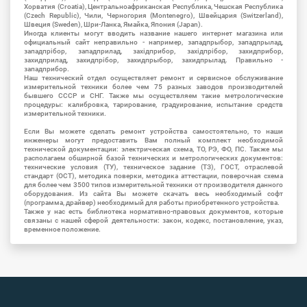
Хорватия (Croatia), Центральноафриканская Республика, Чешская Республика
(Czech Republic), Чили, Черногория (Montenegro), Швейцария (Switzerland),
Швеция (Sweden), Шри-Ланка, Ямайка, Япония (Japan).
Иногда клиенты могут вводить название нашего интернет магазина или
официальный сайт неправильно - например, западпрыбор, западпрылад,
западпрібор, западприлад, західприбор, західпрібор, захидприбор,
захидприлад, захидпрібор, захидпрыбор, захидпрылад. Правильно -
западприбор.
Наш технический отдел осуществляет ремонт и сервисное обслуживание
измерительной техники более чем 75 разных заводов производителей
бывшего СССР и СНГ. Также мы осуществляем такие метрологические
процедуры: калибровка, тарирование, градуирование, испытание средств
измерительной техники.
Если Вы можете сделать ремонт устройства самостоятельно, то наши
инженеры могут предоставить Вам полный комплект необходимой
технической документации: электрическая схема, ТО, РЭ, ФО, ПС. Также мы
располагаем обширной базой технических и метрологических документов:
технические условия (ТУ), техническое задание (ТЗ), ГОСТ, отраслевой
стандарт (ОСТ), методика поверки, методика аттестации, поверочная схема
для более чем 3500 типов измерительной техники от производителя данного
оборудования. Из сайта Вы можете скачать весь необходимый софт
(программа, драйвер) необходимый для работы приобретенного устройства.
Также у нас есть библиотека нормативно-правовых документов, которые
связаны с нашей сферой деятельности: закон, кодекс, постановление, указ,
временное положение.