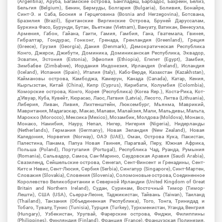
(Argentina), Аруба, Багамские острова, Бангладеш, Барбадос, Бахрейн, Белиз,
Бельгия (Belgium), Бенин, Бермуды, Болгария (Bulgaria), Боливия, Бонайре,
Синт-Э. и Саба, Босния и Герцеговина (Bosnia and Herzegovina), Ботсвана,
Бразилия (Brazil), Британские Виргинские Острова, Бруней Даруссалам,
Буркина Фасо, Бурунди, Бутан, Вьетнам (Vietnam), Вануату, Ватикан, Венесуэла,
Армения, Габон, Гайана, Гаити, Гамия, Гамбия, Гана, Гватемала, Гвинея,
Гибралтар, Гондурас, Гонконг, Гренада, Гренландия (Greenland), Греция
(Greece), Грузия (Georgia), Дания (Denmark), Демократическая Республика
Конго, Джерси, Джибути, Доминика, Доминиканская Республика, Эквадор,
Эсватин, Эстония (Estonia), Эфиопия (Ethiopia), Египет (Egypt), Замбия,
Зимбабве (Zimbabwe), Иордания Индонезия, Ирландия (Ireland), Исландия
(Iceland), Испания (Spain), Италия (Italy), Кабо-Верде, Казахстан (Kazakhstan),
Каймановы острова, Камбоджа, Камерун, Канада (Canada), Катар, Кения,
Кыргызстан, Китай (China), Кипр (Cyprus), Кирибати, Колумбия (Colombia),
Коморские острова, Конго, Корея (Республика) (Korea Rep.), Коста-Рика, Кот-
д'Ивуар, Куба, Кувейт, Кюрасао, Лаос, Латвия (Latvia), Лесото, Литва (Lithuania),
Либерия, Ливан, Ливия, Лихтенштейн, Люксембург, Мьянма, Маврикий,
Мавритания, Мадагаскар, Макао, Малави, Малайзия, Мали, Мальдивы, Мальта,
Марокко (Morocco), Мексика (Mexico), Мозамбик, Молдова (Moldova), Монако,
Монако, Намибия, Науру, Непал, Нигер, Нигерия (Nigeria), Нидерланды
(Netherlands), Германия (Germany), Новая Зеландия (New Zealand), Новая
Каледония, Норвегия (Norway), ОАЭ (UAE), Оман, Острова Кука, Пакистан,
Палестина, Панама, Папуа Новая Гвинея, Парагвай, Перу, Южная Африка,
Польша (Poland), Португалия (Portugal), Республика Чад, Руанда, Румыния
(Romania), Сальвадор, Самоа, Сан-Марино, Саудовская Аравия (Saudi Arabia),
Свазиленд, Сейшельские острова, Сенегал, Сент-Винсент и Гренадины, Сент-
Китс и Невис, Сент-Люсия, Сербия (Serbia), Сингапур (Singapore), Синт-Мартен,
Словакия (Slovakia), Словения (Slovenia), Соломоновые острова, Соединенное
Королевство Великобритании и Северной Ирландии (United Kingdom of Great
Britain and Northern Ireland), Судан, Суринам, Восточный Тимор (Тимор-
Лешти), США (USA), Сьерра-Леоне, Таджикистан, Тайвань (Taiwan), Таиланд
(Thailand), Танзания (Объединенная Республика), Того, Тонга, Тринидад и
Тобаго, Тувалу, Тунис (Tunisia), Турция (Turkey), Туркменистан, Уганда, Венгрия
(Hungary), Узбекистан, Уругвай, Фарерские острова, Фиджи, Филиппины
(Philippines), Финляндия (Finland), Франция (France), Французская Полинезия,