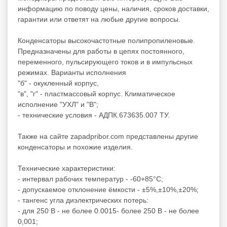
информацию по поводу цены, наличия, сроков доставки,
гарантии или ответят на любые другие вопросы.
Конденсаторы высокочастотные полипропиленовые.
Предназначены для работы в цепях постоянного,
переменного, пульсирующего токов и в импульсных
режимах. Варианты исполнения
"б" - окукленный корпус,
"в", "г" - пластмассовый корпус. Климатическое
исполнение "УХЛ" и "В";
- технические условия - АДПК.673635.007 ТУ.
Также на сайте zapadpribor.com представлены другие
конденсаторы
и похожие изделия.
Технические характеристики:
- интервал рабочих температур - -60+85°C;
- допускаемое отклонение ёмкости - ±5%,±10%,±20%;
- тангенс угла диэлектрических потерь:
- для 250 В - не более 0.0015- более 250 В - не более
0,001;