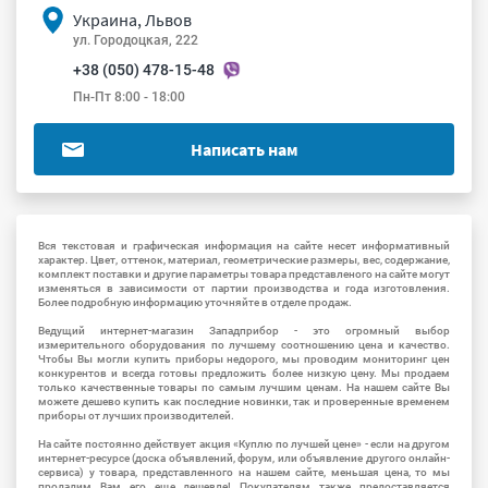
Украина, Львов
ул. Городоцкая, 222
+38 (050) 478-15-48
Пн-Пт 8:00 - 18:00
Написать нам
Вся текстовая и графическая информация на сайте несет информативный
характер. Цвет, оттенок, материал, геометрические размеры, вес, содержание,
комплект поставки и другие параметры товара представленого на сайте могут
изменяться в зависимости от партии производства и года изготовления.
Более подробную информацию уточняйте в отделе продаж.
Ведущий интернет-магазин Западприбор - это огромный выбор
измерительного оборудования по лучшему соотношению цена и качество.
Чтобы Вы могли купить приборы недорого, мы проводим мониторинг цен
конкурентов и всегда готовы предложить более низкую цену. Мы продаем
только качественные товары по самым лучшим ценам. На нашем сайте Вы
можете дешево купить как последние новинки, так и проверенные временем
приборы от лучших производителей.
На сайте постоянно действует акция «Куплю по лучшей цене» - если на другом
интернет-ресурсе (доска объявлений, форум, или объявление другого онлайн-
сервиса) у товара, представленного на нашем сайте, меньшая цена, то мы
продадим Вам его еще дешевле! Покупателям также предоставляется