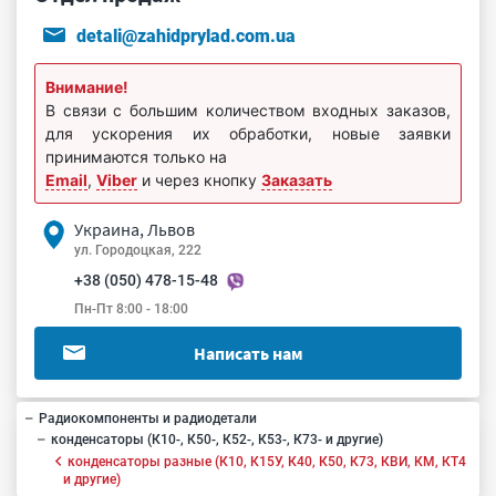
detali@zahidprylad.com.ua
Внимание!
В связи с большим количеством входных заказов,
для ускорения их обработки, новые заявки
принимаются только на
Email
,
Viber
и через кнопку
Заказать
Украина, Львов
ул. Городоцкая, 222
+38 (050) 478-15-48
Пн-Пт 8:00 - 18:00
Написать нам
Радиокомпоненты и радиодетали
конденсаторы (К10-, К50-, К52-, К53-, К73- и другие)
конденсаторы разные (К10, К15У, К40, К50, К73, КВИ, КМ, КТ4
и другие)