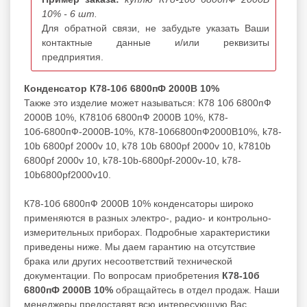
10% - 6 шт.
Для обратной связи, не забудьте указать Ваши
контактные данные и/или реквизиты
предприятия.
Конденсатор К78-10б 6800пФ 2000В 10%
Также это изделие может называться: К78 10б 6800пФ
2000В 10%, К7810б 6800пФ 2000В 10%, К78-
10б-6800пФ-2000В-10%, К78-10б6800пФ2000В10%, k78-
10b 6800pf 2000v 10, k78 10b 6800pf 2000v 10, k7810b
6800pf 2000v 10, k78-10b-6800pf-2000v-10, k78-
10b6800pf2000v10.
К78-10б 6800пФ 2000В 10% конденсаторы широко
применяются в разных электро-, радио- и контрольно-
измерительных приборах. Подробные характеристики
приведены ниже. Мы даем гарантию на отсутствие
брака или других несоответствий технической
документации. По вопросам приобретения
К78-10б
6800пФ 2000В 10%
обращайтесь в отдел продаж. Наши
менеджеры предоставят всю интересующую Вас