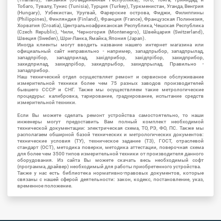
Тобаго, Тувалу, Тунис (Tunisia), Турция (Turkey), Туркменистан, Уганда, Венгрия
(Hungary), Узбекистан, Уругвай, Фарерские острова, Фиджи, Филиппины
(Philippines), Финляндия (Finland), Франция (France), Французская Полинезия,
Хорватия (Croatia), Центральноафриканская Республика, Чешская Республика
(Czech Republic), Чили, Черногория (Montenegro), Швейцария (Switzerland),
Швеция (Sweden), Шри-Ланка, Ямайка, Япония (Japan).
Иногда клиенты могут вводить название нашего интернет магазина или
официальный сайт неправильно - например, западпрыбор, западпрылад,
западпрібор, западприлад, західприбор, західпрібор, захидприбор,
захидприлад, захидпрібор, захидпрыбор, захидпрылад. Правильно -
западприбор.
Наш технический отдел осуществляет ремонт и сервисное обслуживание
измерительной техники более чем 75 разных заводов производителей
бывшего СССР и СНГ. Также мы осуществляем такие метрологические
процедуры: калибровка, тарирование, градуирование, испытание средств
измерительной техники.
Если Вы можете сделать ремонт устройства самостоятельно, то наши
инженеры могут предоставить Вам полный комплект необходимой
технической документации: электрическая схема, ТО, РЭ, ФО, ПС. Также мы
располагаем обширной базой технических и метрологических документов:
технические условия (ТУ), техническое задание (ТЗ), ГОСТ, отраслевой
стандарт (ОСТ), методика поверки, методика аттестации, поверочная схема
для более чем 3500 типов измерительной техники от производителя данного
оборудования. Из сайта Вы можете скачать весь необходимый софт
(программа, драйвер) необходимый для работы приобретенного устройства.
Также у нас есть библиотека нормативно-правовых документов, которые
связаны с нашей сферой деятельности: закон, кодекс, постановление, указ,
временное положение.