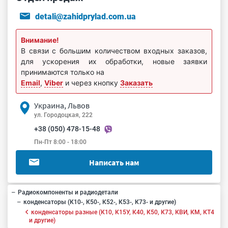
detali@zahidprylad.com.ua
Внимание!
В связи с большим количеством входных заказов,
для ускорения их обработки, новые заявки
принимаются только на
Email
,
Viber
и через кнопку
Заказать
Украина, Львов
ул. Городоцкая, 222
+38 (050) 478-15-48
Пн-Пт 8:00 - 18:00
Написать нам
Радиокомпоненты и радиодетали
конденсаторы (К10-, К50-, К52-, К53-, К73- и другие)
конденсаторы разные (К10, К15У, К40, К50, К73, КВИ, КМ, КТ4
и другие)