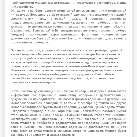
необходимости мы сделаем фотографии интересующего вас прибора, стенда
или устройства.
Описание на приборы взято с технической документации или с технической
литературы. Большинство фото изделий сделаны непосредственно нашими
специалистами перед отгрузкой товара. В описании устройства
предоставлены основные технические характеристики приборов: номинал,
диапазон измерения, класс точности, шкала, напряжение питания, габариты
(размер), вес. Если на сайте Вы увидели несоответствие названия прибора
(модель) техническим характеристикам, фото или прикрепленным
документам - сообщите об этом нам - Вы получите полезный подарок вместе
с покупаемым прибором.
При необходимости, уточнить общий вес и габариты или размер отдельной
части измерителя Вы можете в нашем сервисном центре. Наши инженеры
помогут подобрать полный аналог или наиболее подходящую замену на
интересующий вас прибор. Все аналоги и замена будут протестированы в
одной с наших лабораторий на полное соответствие Вашим требованиям.
Основная особенность нашего интернет магазина проведение объективных
консультаций при выборе необходимого оборудования. У нас работают
около 20 высококвалифицированных специалистов, которые готовы
ответить на все ваши вопросы.
В технической документации на каждый прибор или изделие указывается
информация по перечню и количеству содержания драгметаллов. В
документации приводится точная масса в граммах содержания драгоценных
металлов: золото Au, палладий Pd, платина Pt, серебро Ag, тантал Ta и другие
металлы платиновой группы (МПГ) на единицу изделия. Данные драгметаллы
находятся в природе в очень ограниченном количестве и поэтому имеют
столь высокую цену. У нас на сайте Вы можете ознакомиться с техническими
характеристиками приборов и получить сведения о содержании
драгметаллов в приборах и радиодеталях производства СССР. Обращаем
ваше внимание, что часто реальное содержание драгметаллов на 10-25%
отличается от справочного в меньшую сторону! Цена драгметаллов будет
зависить от их ценности и массы в граммах.