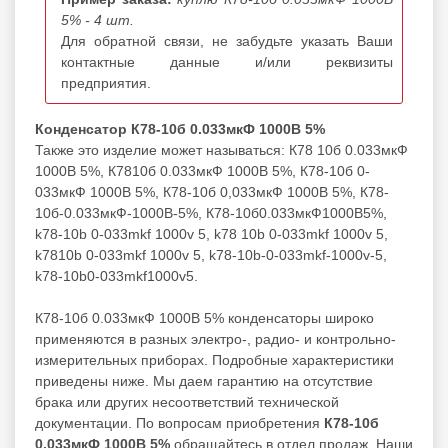
5% - 4 шт.
Для обратной связи, не забудьте указать Ваши
контактные данные и/или реквизиты
предприятия.
Конденсатор К78-10б 0.033мкФ 1000В 5%
Также это изделие может называться: К78 10б 0.033мкФ
1000В 5%, К7810б 0.033мкФ 1000В 5%, К78-10б 0-
033мкФ 1000В 5%, К78-10б 0,033мкФ 1000В 5%, К78-
10б-0.033мкФ-1000В-5%, К78-10б0.033мкФ1000В5%,
k78-10b 0-033mkf 1000v 5, k78 10b 0-033mkf 1000v 5,
k7810b 0-033mkf 1000v 5, k78-10b-0-033mkf-1000v-5,
k78-10b0-033mkf1000v5.
К78-10б 0.033мкФ 1000В 5% конденсаторы широко
применяются в разных электро-, радио- и контрольно-
измерительных приборах. Подробные характеристики
приведены ниже. Мы даем гарантию на отсутствие
брака или других несоответствий технической
документации. По вопросам приобретения
К78-10б
0.033мкФ 1000В 5%
обращайтесь в отдел продаж. Наши