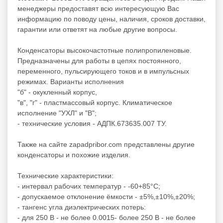
менеджеры предоставят всю интересующую Вас
информацию по поводу цены, наличия, сроков доставки,
гарантии или ответят на любые другие вопросы.
Конденсаторы высокочастотные полипропиленовые.
Предназначены для работы в цепях постоянного,
переменного, пульсирующего токов и в импульсных
режимах. Варианты исполнения
"б" - окукленный корпус,
"в", "г" - пластмассовый корпус. Климатическое
исполнение "УХЛ" и "В";
- технические условия - АДПК.673635.007 ТУ.
Также на сайте zapadpribor.com представлены другие
конденсаторы
и похожие изделия.
Технические характеристики:
- интервал рабочих температур - -60+85°C;
- допускаемое отклонение ёмкости - ±5%,±10%,±20%;
- тангенс угла диэлектрических потерь:
- для 250 В - не более 0.0015- более 250 В - не более