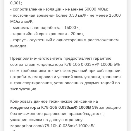
0,001;
- сопротивление изоляции - не менее 50000 МОм;
- постоянная времени- более 0,33 мкФ - не менее 15000
МОм х мкФ;
- минимальная наработка - 15000 ч;
- гарантийный срок хранения - 20 лет;
- корпус - окукленный с односторонним расположением
выводов.
Предприятие-изготовитель предоставляет гарантию
соответствия конденсатора К78-10б 0.033мкФ 1000В 5%
всем требованиям технических условий при соблюдении
потребителем правил и условий эксплуатации, хранения
и транспортирования, установленных документацией по
эксплуатации.
Копировать данное техническое описание на
конденсаторы К78-10б 0.033мкФ 1000В 5%
запрещено
без письменного разрешения правообладателя;
указание ссылки на данную страницу
zapadpribor.com/k78-10b-0-033mkf-1000v-5/