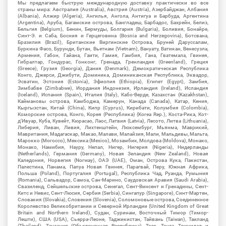
Мы предлагаем быструю международную доставку практически во все
страны мира: Австралия (Australia), Австрия (Austria), Азербайджан, Албания
(Albania), Алжир (Algeria), Ангилья, Ангола, Антигуа и Барбуда, Аргентина
(Argentina), Аруба, Багамские острова, Бангладеш, Барбадос, Бахрейн, Белиз,
Бельгия (Belgium), Бенин, Бермуды, Болгария (Bulgaria), Боливия, Бонайре,
Синт-Э. и Саба, Босния и Герцеговина (Bosnia and Herzegovina), Ботсвана,
Бразилия (Brazil), Британские Виргинские Острова, Бруней Даруссалам,
Буркина Фасо, Бурунди, Бутан, Вьетнам (Vietnam), Вануату, Ватикан, Венесуэла,
Армения, Габон, Гайана, Гаити, Гамия, Гамбия, Гана, Гватемала, Гвинея,
Гибралтар, Гондурас, Гонконг, Гренада, Гренландия (Greenland), Греция
(Greece), Грузия (Georgia), Дания (Denmark), Демократическая Республика
Конго, Джерси, Джибути, Доминика, Доминиканская Республика, Эквадор,
Эсватин, Эстония (Estonia), Эфиопия (Ethiopia), Египет (Egypt), Замбия,
Зимбабве (Zimbabwe), Иордания Индонезия, Ирландия (Ireland), Исландия
(Iceland), Испания (Spain), Италия (Italy), Кабо-Верде, Казахстан (Kazakhstan),
Каймановы острова, Камбоджа, Камерун, Канада (Canada), Катар, Кения,
Кыргызстан, Китай (China), Кипр (Cyprus), Кирибати, Колумбия (Colombia),
Коморские острова, Конго, Корея (Республика) (Korea Rep.), Коста-Рика, Кот-
д'Ивуар, Куба, Кувейт, Кюрасао, Лаос, Латвия (Latvia), Лесото, Литва (Lithuania),
Либерия, Ливан, Ливия, Лихтенштейн, Люксембург, Мьянма, Маврикий,
Мавритания, Мадагаскар, Макао, Малави, Малайзия, Мали, Мальдивы, Мальта,
Марокко (Morocco), Мексика (Mexico), Мозамбик, Молдова (Moldova), Монако,
Монако, Намибия, Науру, Непал, Нигер, Нигерия (Nigeria), Нидерланды
(Netherlands), Германия (Germany), Новая Зеландия (New Zealand), Новая
Каледония, Норвегия (Norway), ОАЭ (UAE), Оман, Острова Кука, Пакистан,
Палестина, Панама, Папуа Новая Гвинея, Парагвай, Перу, Южная Африка,
Польша (Poland), Португалия (Portugal), Республика Чад, Руанда, Румыния
(Romania), Сальвадор, Самоа, Сан-Марино, Саудовская Аравия (Saudi Arabia),
Свазиленд, Сейшельские острова, Сенегал, Сент-Винсент и Гренадины, Сент-
Китс и Невис, Сент-Люсия, Сербия (Serbia), Сингапур (Singapore), Синт-Мартен,
Словакия (Slovakia), Словения (Slovenia), Соломоновые острова, Соединенное
Королевство Великобритании и Северной Ирландии (United Kingdom of Great
Britain and Northern Ireland), Судан, Суринам, Восточный Тимор (Тимор-
Лешти), США (USA), Сьерра-Леоне, Таджикистан, Тайвань (Taiwan), Таиланд
(Thailand), Танзания (Объединенная Республика), Того, Тонга, Тринидад и