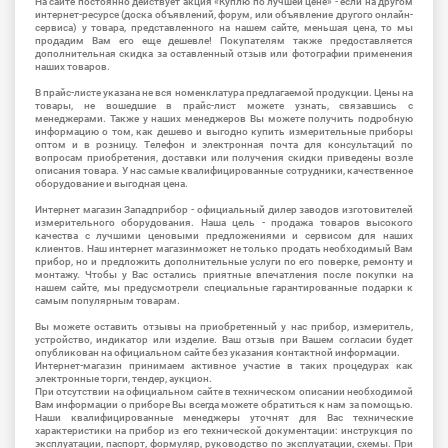
На сайте постоянно действует акция «Куплю по лучшей цене» - если на другом
интернет-ресурсе (доска объявлений, форум, или объявление другого онлайн-
сервиса) у товара, представленного на нашем сайте, меньшая цена, то мы
продадим Вам его еще дешевле! Покупателям также предоставляется
дополнительная скидка за оставленный отзыв или фотографии применения
наших товаров.
В прайс-листе указана не вся номенклатура предлагаемой продукции. Цены на
товары, не вошедшие в прайс-лист можете узнать, связавшись с
менеджерами. Также у наших менеджеров Вы можете получить подробную
информацию о том, как дешево и выгодно купить измерительные приборы
оптом и в розницу. Телефон и электронная почта для консультаций по
вопросам приобретения, доставки или получения скидки приведены возле
описания товара. У нас самые квалифицированные сотрудники, качественное
оборудование и выгодная цена.
Интернет магазин Западприбор - официальный дилер заводов изготовителей
измерительного оборудования. Наша цель - продажа товаров высокого
качества с лучшими ценовыми предложениями и сервисом для наших
клиентов. Наш интернет магазинможет не только продать необходимый Вам
прибор, но и предложить дополнительные услуги по его поверке, ремонту и
монтажу. Чтобы у Вас остались приятные впечатления после покупки на
нашем сайте, мы предусмотрели специальные гарантированные подарки к
самым популярным товарам.
Вы можете оставить отзывы на приобретенный у нас прибор, измеритель,
устройство, индикатор или изделие. Ваш отзыв при Вашем согласии будет
опубликован на официальном сайте без указания контактной информации.
Интернет-магазин принимаем активное участие в таких процедурах как
электронные торги, тендер, аукцион.
При отсутствии на официальном сайте в техническом описании необходимой
Вам информации о приборе Вы всегда можете обратиться к нам за помощью.
Наши квалифицированные менеджеры уточнят для Вас технические
характеристики на прибор из его технической документации: инструкция по
эксплуатации, паспорт, формуляр, руководство по эксплуатации, схемы. При