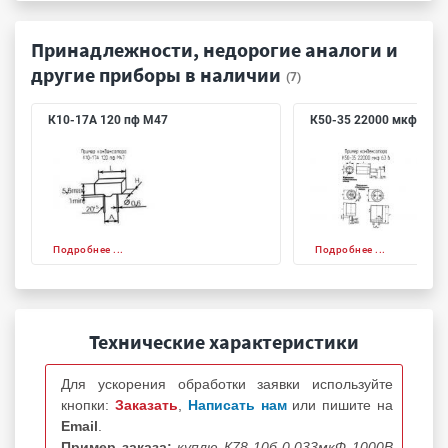
Принадлежности, недорогие аналоги и
другие приборы в наличии
(7)
К10-17А 120 пф М47
К50-35 22000 мкф 63 в
Подробнее ...
Подробнее ...
Технические характеристики
Для ускорения обработки заявки используйте
кнопки:
Заказать
,
Написать нам
или пишите на
Email
.
Пример заказа:
куплю К78-10б 0.033мкФ 1000В