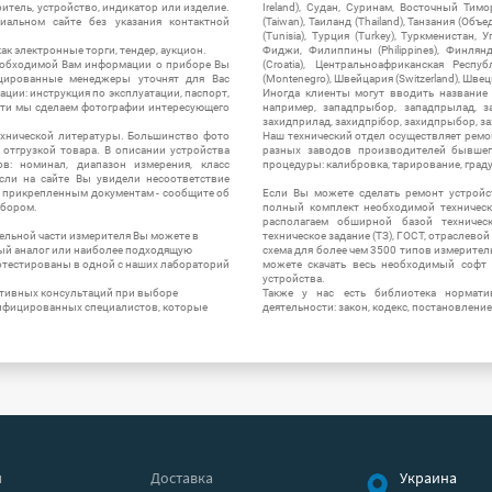
итель, устройство, индикатор или изделие.
Ireland), Судан, Суринам, Восточный Тим
альном сайте без указания контактной
(Taiwan), Таиланд (Thailand), Танзания (Объ
(Tunisia), Турция (Turkey), Туркменистан, 
ак электронные торги, тендер, аукцион.
Фиджи, Филиппины (Philippines), Финлянд
необходимой Вам информации о приборе Вы
(Croatia), Центральноафриканская Респу
цированные менеджеры уточнят для Вас
(Montenegro), Швейцария (Switzerland), Швец
ации: инструкция по эксплуатации, паспорт,
Иногда клиенты могут вводить название
сти мы сделаем фотографии интересующего
например, западпрыбор, западпрылад, зап
захидприлад, захидпрібор, захидпрыбор, з
ехнической литературы. Большинство фото
Наш технический отдел осуществляет ремо
отгрузкой товара. В описании устройства
разных заводов производителей бывшег
в: номинал, диапазон измерения, класс
процедуры: калибровка, тарирование, град
 Если на сайте Вы увидели несоответствие
и прикрепленным документам - сообщите об
Если Вы можете сделать ремонт устройс
ибором.
полный комплект необходимой техническо
располагаем обширной базой техническ
ельной части измерителя Вы можете в
техническое задание (ТЗ), ГОСТ, отраслевой
ый аналог или наиболее подходящую
схема для более чем 3500 типов измерител
ротестированы в одной с наших лабораторий
можете скачать весь необходимый софт 
устройства.
ктивных консультаций при выборе
Также у нас есть библиотека нормати
лифицированных специалистов, которые
деятельности: закон, кодекс, постановление
я
Доставка
Украина