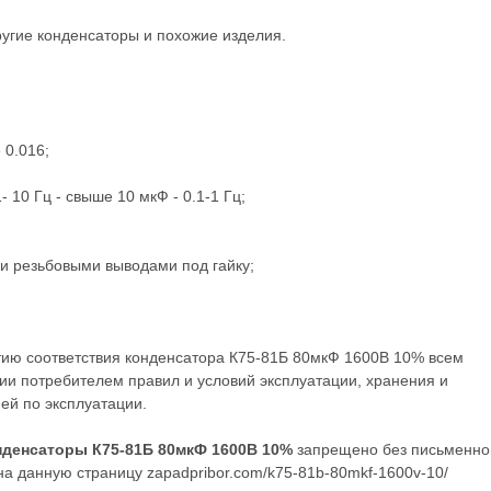
ругие
конденсаторы
и похожие изделия.
 0.016;
- 10 Гц - свыше 10 мкФ - 0.1-1 Гц;
ми резьбовыми выводами под гайку;
тию соответствия конденсатора К75-81Б 80мкФ 1600В 10% всем
ии потребителем правил и условий эксплуатации, хранения и
ей по эксплуатации.
нденсаторы К75-81Б 80мкФ 1600В 10%
запрещено без письменно
а данную страницу zapadpribor.com/k75-81b-80mkf-1600v-10/