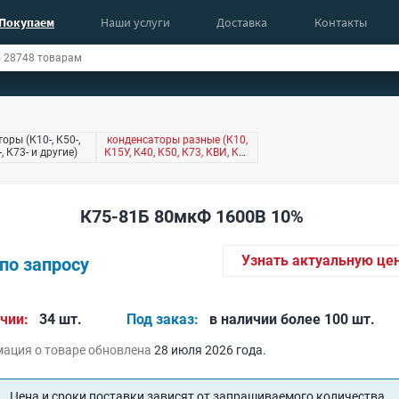
Покупаем
Наши услуги
Доставка
Контакты
оры (К10-, К50-,
конденсаторы разные (К10,
-, К73- и другие)
К15У, К40, К50, К73, КВИ, КМ,
КТ4 и другие)
К75-81Б 80мкФ 1600В 10%
Узнать актуальную це
по запросу
чии:
34 шт.
Под заказ:
в наличии более 100 шт.
ация о товаре обновлена
28 июля 2026 года.
Цена и сроки поставки зависят от запрашиваемого количества.