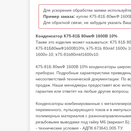
Для ускорения обработки заявки используйте
Пример заказа:
куплю К75-81Б 80мкФ 1600
Для обратной связи, не забудьте указать Ва
Конденсатор К75-81Б 80мкФ 1600В 10%
Также это изделие может называться: К75 81Б 
К75-81Б80мкФ1600В10%, k75-81b 80mkf 1600v 10,
1600v-10, k75-81b80mkf1600v10.
К75-81Б 80мкФ 1600В 10% конденсаторы широко 
приборах. Подробные характеристики приведены
несоответствий технической документации. По 
продаж. Наши менеджеры предоставят всю инте
гарантии или ответят на любые другие вопросы.
Конденсаторы комбинированные с металлизиров
переменного, пульсирующего токов и в импульсн
полимерных материалов с разнонаправленными 
резьбовыми выводами под гайку М6 (вариант Б);
- технические условия - АДПК.673641.005 ТУ.