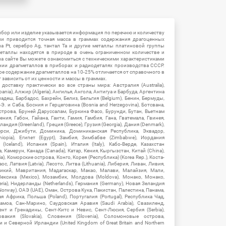
ибор или изделие указывается информация по перечню и количеству
ии приводится точная масса в граммах содержания драгоценных
на Pt, серебро Ag, тантал Ta и другие металлы платиновой группы
еталлы находятся в природе в очень ограниченном количестве и
на сайте Вы можете ознакомиться с техническими характеристиками
нии драгметаллов в приборах и радиодеталях производства СССР.
ое содержание драгметаллов на 10-25% отличается от справочного в
зависить от их ценности и массы в граммах.
ставку практически во все страны мира: Австралия (Australia),
ania), Алжир (Algeria), Ангилья, Ангола, Антигуа и Барбуда, Аргентина
гладеш, Барбадос, Бахрейн, Белиз, Бельгия (Belgium), Бенин, Бермуды,
-Э. и Саба, Босния и Герцеговина (Bosnia and Herzegovina), Ботсвана,
Острова, Бруней Даруссалам, Буркина Фасо, Бурунди, Бутан, Вьетнам
мения, Габон, Гайана, Гаити, Гамия, Гамбия, Гана, Гватемала, Гвинея,
андия (Greenland), Греция (Greece), Грузия (Georgia), Дания (Denmark),
рси, Джибути, Доминика, Доминиканская Республика, Эквадор,
hiopia), Египет (Egypt), Замбия, Зимбабве (Zimbabwe), Иордания
Iceland), Испания (Spain), Италия (Italy), Кабо-Верде, Казахстан
 Камерун, Канада (Canada), Катар, Кения, Кыргызстан, Китай (China),
), Коморские острова, Конго, Корея (Республика) (Korea Rep.), Коста-
ос, Латвия (Latvia), Лесото, Литва (Lithuania), Либерия, Ливан, Ливия,
икий, Мавритания, Мадагаскар, Макао, Малави, Малайзия, Мали,
ексика (Mexico), Мозамбик, Молдова (Moldova), Монако, Монако,
eria), Нидерланды (Netherlands), Германия (Germany), Новая Зеландия
Norway), ОАЭ (UAE), Оман, Острова Кука, Пакистан, Палестина, Панама,
 Африка, Польша (Poland), Португалия (Portugal), Республика Чад,
амоа, Сан-Марино, Саудовская Аравия (Saudi Arabia), Свазиленд,
нт и Гренадины, Сент-Китс и Невис, Сент-Люсия, Сербия (Serbia),
овакия (Slovakia), Словения (Slovenia), Соломоновые острова,
 Северной Ирландии (United Kingdom of Great Britain and Northern