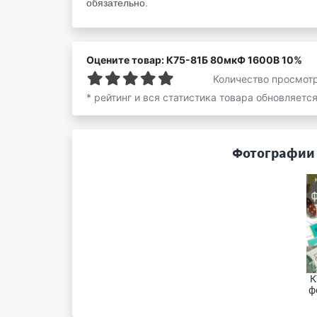
обязательно.
Оцените товар: К75-81Б 80мкФ 1600В 10%
Количество просмот
* рейтинг и вся статистика товара обновляетс
Фотографии 
К
ф