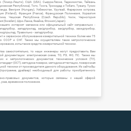
ор (Тимор-Лешти), США (USA), Сьерра-Леоне, Таджикистан, Тайвань
единенная Республика), Того, Тонга, Тринидад и Тобаго, Тувалу, Тунис
Уганда, Венгрия (Hungary), Узбекистан, Уругвай, Фарерские острова,
ия (Finland), Франция (France), Французская Полинезия, Хорватия
блика, Чешская Республика (Czech Republic), Чили, Черногория
ия (Sweden), Шри-Ланка, Ямайка, Япония (Japan).
 нашего интернет магазина или официальный сайт неправильно -
адпрібор, западприлад, західприбор, західпрібор, захидприбор,
ахидпрылад. Правильно - западприбор.
нт и сервисное обслуживание измерительной техники более чем 75
о СССР и СНГ. Также мы осуществляем такие метрологические
уирование, испытание средств измерительной техники.
тва самостоятельно, то наши инженеры могут предоставить Вам
й документации: электрическая схема, ТО, РЭ, ФО, ПС. Также мы
их и метрологических документов: технические условия (ТУ),
 стандарт (ОСТ), методика поверки, методика аттестации, поверочная
ьной техники от производителя данного оборудования. Из сайта Вы
(программа, драйвер) необходимый для работы приобретенного
вно-правовых документов, которые связаны с нашей сферой
, указ, временное положение.