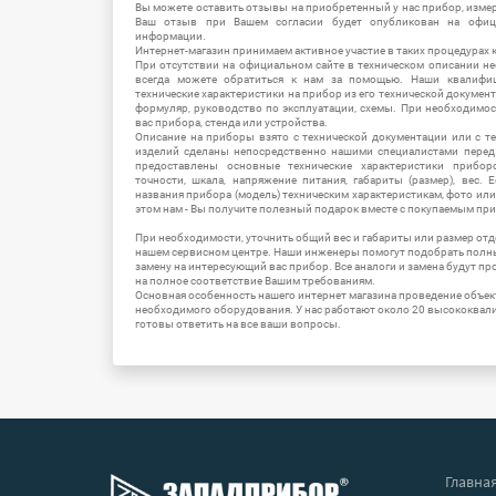
Вы можете оставить отзывы на приобретенный у нас прибор, измер
Ваш отзыв при Вашем согласии будет опубликован на офици
информации.
Интернет-магазин принимаем активное участие в таких процедурах к
При отсутствии на официальном сайте в техническом описании 
всегда можете обратиться к нам за помощью. Наши квалифи
технические характеристики на прибор из его технической документ
формуляр, руководство по эксплуатации, схемы. При необходимо
вас прибора, стенда или устройства.
Описание на приборы взято с технической документации или с т
изделий сделаны непосредственно нашими специалистами перед 
предоставлены основные технические характеристики приборо
точности, шкала, напряжение питания, габариты (размер), вес.
названия прибора (модель) техническим характеристикам, фото ил
этом нам - Вы получите полезный подарок вместе с покупаемым пр
При необходимости, уточнить общий вес и габариты или размер отд
нашем сервисном центре. Наши инженеры помогут подобрать полн
замену на интересующий вас прибор. Все аналоги и замена будут п
на полное соответствие Вашим требованиям.
Основная особенность нашего интернет магазина проведение объе
необходимого оборудования. У нас работают около 20 высококва
готовы ответить на все ваши вопросы.
Главна