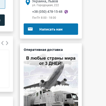
Украина, Львов
ул. Городоцкая, 222
+38 (050) 478-15-48
Пн-Пт 8:00 - 18:00
Написать нам
Оперативная доставка
К73-17 0.047мкФ 630В 10%
К73-17 8200пФ 
Подробнее ...
Подробнее ...