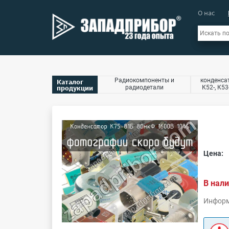
О нас
Радиокомпоненты и
конденсат
Каталог
продукции
радиодетали
К52-, К53
Цена:
В нали
Информ