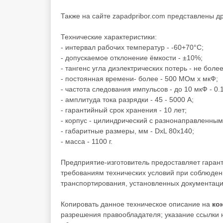
Также на сайте zapadpribor.com представлены д
Технические характеристики:
- интервал рабочих температур - -60+70°C;
- допускаемое отклонение ёмкости - ±10%;
- тангенс угла диэлектрических потерь - не более
- постоянная времени- более - 500 МОм х мкФ;
- частота следования импульсов - до 10 мкФ - 0.1
- амплитуда тока разрядки - 45 - 5000 А;
- гарантийный срок хранения - 10 лет;
- корпус - цилиндрический с разнонаправленны
- габаритные размеры, мм - DxL 80х140;
- масса - 1100 г.
Предприятие-изготовитель предоставляет гаран
требованиям технических условий при соблюден
транспортирования, установленных документаци
Копировать данное техническое описание на
ко
разрешения правообладателя; указание ссылки н