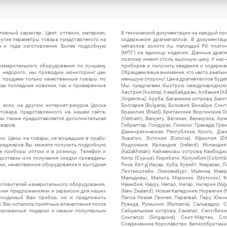
ивный характер. Цвет, оттенок, материал,
В технической документации на каждый пр
ругие параметры товара представленого на
содержания драгметаллов. В документац
а и года изготовления. Более подробную
металлов: золото Au, палладий Pd, плати
(МПГ) на единицу изделия. Данные драгм
поэтому имеют столь высокую цену. У нас 
измерительного оборудования по лучшему
приборов и получить сведения о содержа
ы недорого, мы проводим мониторинг цен
Обращаем ваше внимание, что часто реальн
ы продаем только качественные товары по
меньшую сторону! Цена драгметаллов будет 
ак последние новинки, так и проверенные
Мы предлагаем быструю международную до
Австрия (Austria), Азербайджан, Албания (Alb
(Argentina), Аруба, Багамские острова, Бан
 если на другом интернет-ресурсе (доска
Болгария (Bulgaria), Боливия, Бонайре, Синт
товара, представленного на нашем сайте,
Бразилия (Brazil), Британские Виргинские 
ям также предоставляется дополнительная
(Vietnam), Вануату, Ватикан, Венесуэла, Ар
оваров.
Гибралтар, Гондурас, Гонконг, Гренада, Гренл
Демократическая Республика Конго, Дже
ии. Цены на товары, не вошедшие в прайс-
Эсватин, Эстония (Estonia), Эфиопия (Et
менеджеров Вы можете получить подробную
Индонезия, Ирландия (Ireland), Исландия (
е приборы оптом и в розницу. Телефон и
(Kazakhstan), Каймановы острова, Камбоджа,
 доставки или получения скидки приведены
Кипр (Cyprus), Кирибати, Колумбия (Colombia
ки, качественное оборудование и выгодная
Рика, Кот-д'Ивуар, Куба, Кувейт, Кюрасао, Ла
Лихтенштейн, Люксембург, Мьянма, Мавр
Мальдивы, Мальта, Марокко (Morocco), М
отовителей измерительного оборудования.
Намибия, Науру, Непал, Нигер, Нигерия (Nig
выми предложениями и сервисом для наших
(New Zealand), Новая Каледония, Норвегия (
обходимый Вам прибор, но и предложить
Папуа Новая Гвинея, Парагвай, Перу, Южная
у Вас остались приятные впечатления после
Руанда, Румыния (Romania), Сальвадор, С
нтированные подарки к самым популярным
Сейшельские острова, Сенегал, Сент-Винсе
Сингапур (Singapore), Синт-Мартен, Сл
Соединенное Королевство Великобритании и