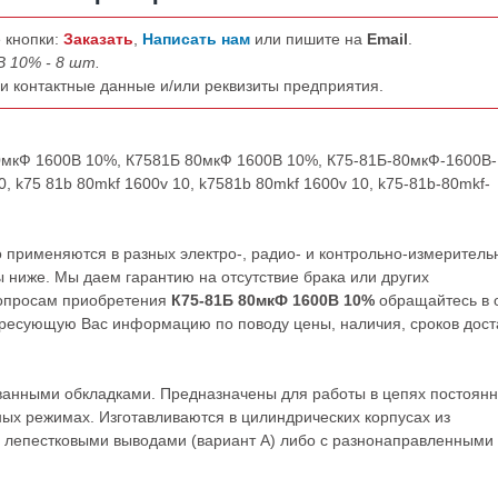
 кнопки:
Заказать
,
Написать нам
или пишите на
Email
.
В 10% - 8 шт.
ши контактные данные и/или реквизиты предприятия.
80мкФ 1600В 10%, К7581Б 80мкФ 1600В 10%, К75-81Б-80мкФ-1600В
 k75 81b 80mkf 1600v 10, k7581b 80mkf 1600v 10, k75-81b-80mkf-
применяются в разных электро-, радио- и контрольно-измеритель
 ниже. Мы даем гарантию на отсутствие брака или других
вопросам приобретения
К75-81Б 80мкФ 1600В 10%
обращайтесь в 
ресующую Вас информацию по поводу цены, наличия, сроков дост
анными обкладками. Предназначены для работы в цепях постоянн
ых режимах. Изготавливаются в цилиндрических корпусах из
лепестковыми выводами (вариант А) либо с разнонаправленными