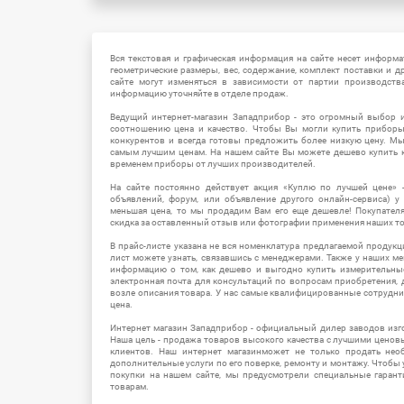
Вся текстовая и графическая информация на сайте несет информат
геометрические размеры, вес, содержание, комплект поставки и д
сайте могут изменяться в зависимости от партии производств
информацию уточняйте в отделе продаж.
Ведущий интернет-магазин Западприбор - это огромный выбор 
соотношению цена и качество. Чтобы Вы могли купить прибор
конкурентов и всегда готовы предложить более низкую цену. М
самым лучшим ценам. На нашем сайте Вы можете дешево купить к
временем приборы от лучших производителей.
На сайте постоянно действует акция «Куплю по лучшей цене» -
объявлений, форум, или объявление другого онлайн-сервиса) у 
меньшая цена, то мы продадим Вам его еще дешевле! Покупател
скидка за оставленный отзыв или фотографии применения наших т
В прайс-листе указана не вся номенклатура предлагаемой продукц
лист можете узнать, связавшись с менеджерами. Также у наших 
информацию о том, как дешево и выгодно купить измерительны
электронная почта для консультаций по вопросам приобретения,
возле описания товара. У нас самые квалифицированные сотрудни
цена.
Интернет магазин Западприбор - официальный дилер заводов изг
Наша цель - продажа товаров высокого качества с лучшими цено
клиентов. Наш интернет магазинможет не только продать не
дополнительные услуги по его поверке, ремонту и монтажу. Чтобы 
покупки на нашем сайте, мы предусмотрели специальные гара
товарам.