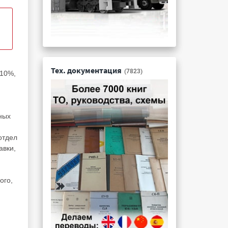
Тех. документация
(7823)
-10%,
ных
отдел
авки,
ого,