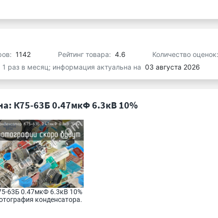
ров:
1142
Рейтинг товара:
4.6
Количество оценок
я 1 раз в месяц; информация актуальна на
03 августа 2026
а: К75-63Б 0.47мкФ 6.3кВ 10%
5-63Б 0.47мкФ 6.3кВ 10% 
отография конденсатора.