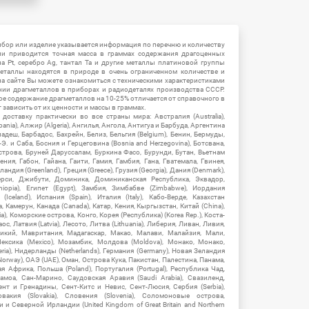
ибор или изделие указывается информация по перечню и количеству
ии приводится точная масса в граммах содержания драгоценных
на Pt, серебро Ag, тантал Ta и другие металлы платиновой группы
еталлы находятся в природе в очень ограниченном количестве и
на сайте Вы можете ознакомиться с техническими характеристиками
нии драгметаллов в приборах и радиодеталях производства СССР.
ое содержание драгметаллов на 10-25% отличается от справочного в
зависить от их ценности и массы в граммах.
ставку практически во все страны мира: Австралия (Australia),
ania), Алжир (Algeria), Ангилья, Ангола, Антигуа и Барбуда, Аргентина
гладеш, Барбадос, Бахрейн, Белиз, Бельгия (Belgium), Бенин, Бермуды,
-Э. и Саба, Босния и Герцеговина (Bosnia and Herzegovina), Ботсвана,
Острова, Бруней Даруссалам, Буркина Фасо, Бурунди, Бутан, Вьетнам
мения, Габон, Гайана, Гаити, Гамия, Гамбия, Гана, Гватемала, Гвинея,
андия (Greenland), Греция (Greece), Грузия (Georgia), Дания (Denmark),
рси, Джибути, Доминика, Доминиканская Республика, Эквадор,
hiopia), Египет (Egypt), Замбия, Зимбабве (Zimbabwe), Иордания
Iceland), Испания (Spain), Италия (Italy), Кабо-Верде, Казахстан
 Камерун, Канада (Canada), Катар, Кения, Кыргызстан, Китай (China),
), Коморские острова, Конго, Корея (Республика) (Korea Rep.), Коста-
ос, Латвия (Latvia), Лесото, Литва (Lithuania), Либерия, Ливан, Ливия,
икий, Мавритания, Мадагаскар, Макао, Малави, Малайзия, Мали,
ексика (Mexico), Мозамбик, Молдова (Moldova), Монако, Монако,
eria), Нидерланды (Netherlands), Германия (Germany), Новая Зеландия
Norway), ОАЭ (UAE), Оман, Острова Кука, Пакистан, Палестина, Панама,
 Африка, Польша (Poland), Португалия (Portugal), Республика Чад,
амоа, Сан-Марино, Саудовская Аравия (Saudi Arabia), Свазиленд,
нт и Гренадины, Сент-Китс и Невис, Сент-Люсия, Сербия (Serbia),
овакия (Slovakia), Словения (Slovenia), Соломоновые острова,
 Северной Ирландии (United Kingdom of Great Britain and Northern