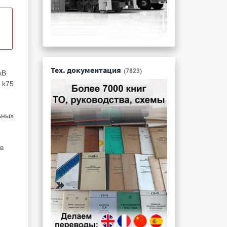
Тех. документация
(7823)
кВ
 k75
ьных
в