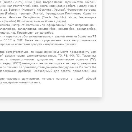
ор (Тимор-Лешти), США (USA), Сьерра-Леоне, Таджикистан, Тайвань
единенная Республика), Того, Тонга, Тринидад и Тобаго, Тувалу, Тунис
Уганда, Венгрия (Hungary), Узбекистан, Уругвай, Фарерские острова,
ия (Finland), Франция (France), Французская Полинезия, Хорватия
блика, Чешская Республика (Czech Republic), Чили, Черногория
ия (Sweden), Шри-Ланка, Ямайка, Япония (Japan).
 нашего интернет магазина или официальный сайт неправильно -
адпрібор, западприлад, західприбор, західпрібор, захидприбор,
ахидпрылад. Правильно - западприбор.
нт и сервисное обслуживание измерительной техники более чем 75
о СССР и СНГ. Также мы осуществляем такие метрологические
уирование, испытание средств измерительной техники.
тва самостоятельно, то наши инженеры могут предоставить Вам
й документации: электрическая схема, ТО, РЭ, ФО, ПС. Также мы
их и метрологических документов: технические условия (ТУ),
 стандарт (ОСТ), методика поверки, методика аттестации, поверочная
ьной техники от производителя данного оборудования. Из сайта Вы
(программа, драйвер) необходимый для работы приобретенного
вно-правовых документов, которые связаны с нашей сферой
, указ, временное положение.