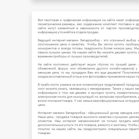
Вся текстовая и графическая информация на сайте несет информат
геометрические размеры, вес, содержание, комплект поставки и д
сайте могут изменяться в зависимости от партии производств
информацию уточняйте в отделе продаж.
Ведущий интернет-магазин Западприбор - это огромный выбор 
соотношению цена и качество. Чтобы Вы могли купить прибор
конкурентов и всегда готовы предложить более низкую цену. М
самым лучшим ценам. На нашем сайте Вы можете дешево купить к
временем приборы от лучших производителей.
На сайте постоянно действует акция «Куплю по лучшей цене» -
объявлений, форум, или объявление другого онлайн-сервиса) у 
меньшая цена, то мы продадим Вам его еще дешевле! Покупател
скидка за оставленный отзыв или фотографии применения наших т
В прайс-листе указана не вся номенклатура предлагаемой продукц
лист можете узнать, связавшись с менеджерами. Также у наших 
информацию о том, как дешево и выгодно купить измерительны
электронная почта для консультаций по вопросам приобретения,
возле описания товара. У нас самые квалифицированные сотрудни
цена.
Интернет магазин Западприбор - официальный дилер заводов изг
Наша цель - продажа товаров высокого качества с лучшими цено
клиентов. Наш интернет магазинможет не только продать не
дополнительные услуги по его поверке, ремонту и монтажу. Чтобы 
покупки на нашем сайте, мы предусмотрели специальные гара
товарам.