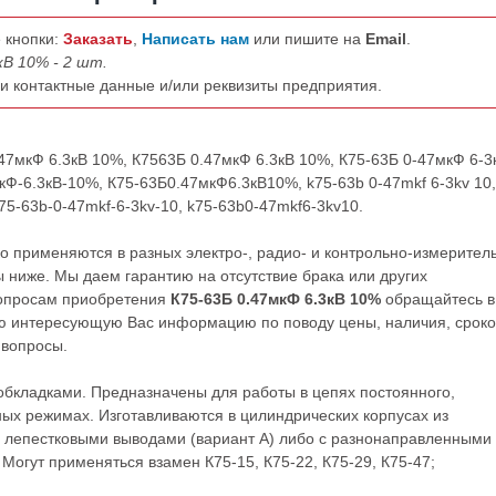
 кнопки:
Заказать
,
Написать нам
или пишите на
Email
.
кВ 10% - 2 шт.
ши контактные данные и/или реквизиты предприятия.
.47мкФ 6.3кВ 10%, К7563Б 0.47мкФ 6.3кВ 10%, К75-63Б 0-47мкФ 6-3
кФ-6.3кВ-10%, К75-63Б0.47мкФ6.3кВ10%, k75-63b 0-47mkf 6-3kv 10,
k75-63b-0-47mkf-6-3kv-10, k75-63b0-47mkf6-3kv10.
о применяются в разных электро-, радио- и контрольно-измерител
 ниже. Мы даем гарантию на отсутствие брака или других
вопросам приобретения
К75-63Б 0.47мкФ 6.3кВ 10%
обращайтесь в
ю интересующую Вас информацию по поводу цены, наличия, сроко
 вопросы.
бкладками. Предназначены для работы в цепях постоянного,
ых режимах. Изготавливаются в цилиндрических корпусах из
лепестковыми выводами (вариант А) либо с разнонаправленными
Могут применяться взамен К75-15, К75-22, К75-29, К75-47;