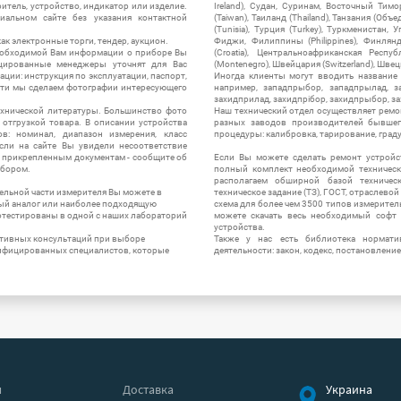
итель, устройство, индикатор или изделие.
Ireland), Судан, Суринам, Восточный Тим
альном сайте без указания контактной
(Taiwan), Таиланд (Thailand), Танзания (Объ
(Tunisia), Турция (Turkey), Туркменистан, 
ак электронные торги, тендер, аукцион.
Фиджи, Филиппины (Philippines), Финлянд
необходимой Вам информации о приборе Вы
(Croatia), Центральноафриканская Респу
цированные менеджеры уточнят для Вас
(Montenegro), Швейцария (Switzerland), Швец
ации: инструкция по эксплуатации, паспорт,
Иногда клиенты могут вводить название
сти мы сделаем фотографии интересующего
например, западпрыбор, западпрылад, зап
захидприлад, захидпрібор, захидпрыбор, з
ехнической литературы. Большинство фото
Наш технический отдел осуществляет ремо
отгрузкой товара. В описании устройства
разных заводов производителей бывшег
в: номинал, диапазон измерения, класс
процедуры: калибровка, тарирование, град
 Если на сайте Вы увидели несоответствие
и прикрепленным документам - сообщите об
Если Вы можете сделать ремонт устройс
ибором.
полный комплект необходимой техническо
располагаем обширной базой техническ
ельной части измерителя Вы можете в
техническое задание (ТЗ), ГОСТ, отраслевой
ый аналог или наиболее подходящую
схема для более чем 3500 типов измерител
ротестированы в одной с наших лабораторий
можете скачать весь необходимый софт 
устройства.
ктивных консультаций при выборе
Также у нас есть библиотека нормати
лифицированных специалистов, которые
деятельности: закон, кодекс, постановление
я
Доставка
Украина