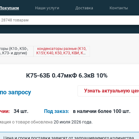
Покупаем
Наши услуги
Доставка
Контакты
оры (К10-, К50-,
конденсаторы разные (К10,
-, К73- и другие)
К15У, К40, К50, К73, КВИ, КМ,
КТ4 и другие)
К75-63Б 0.47мкФ 6.3кВ 10%
Узнать актуальную це
по запросу
чии:
34 шт.
Под заказ:
в наличии более 100 шт.
ация о товаре обновлена
20 июля 2026 года.
Цена и сроки поставки зависят от запрашиваемого количества.