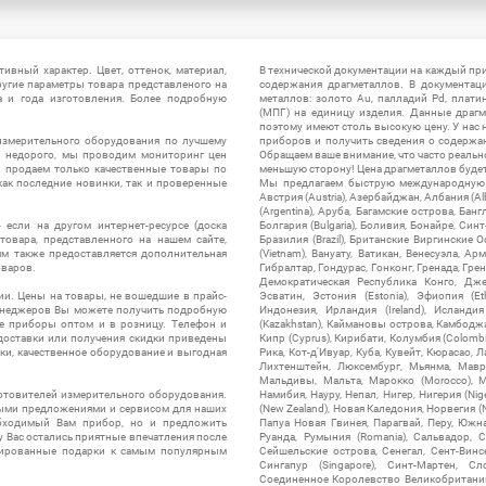
ивный характер. Цвет, оттенок, материал,
В технической документации на каждый пр
ругие параметры товара представленого на
содержания драгметаллов. В документац
а и года изготовления. Более подробную
металлов: золото Au, палладий Pd, плати
(МПГ) на единицу изделия. Данные драгм
поэтому имеют столь высокую цену. У нас 
измерительного оборудования по лучшему
приборов и получить сведения о содержа
ы недорого, мы проводим мониторинг цен
Обращаем ваше внимание, что часто реальн
ы продаем только качественные товары по
меньшую сторону! Цена драгметаллов будет 
ак последние новинки, так и проверенные
Мы предлагаем быструю международную до
Австрия (Austria), Азербайджан, Албания (Alb
(Argentina), Аруба, Багамские острова, Бан
 если на другом интернет-ресурсе (доска
Болгария (Bulgaria), Боливия, Бонайре, Синт
товара, представленного на нашем сайте,
Бразилия (Brazil), Британские Виргинские 
ям также предоставляется дополнительная
(Vietnam), Вануату, Ватикан, Венесуэла, Ар
оваров.
Гибралтар, Гондурас, Гонконг, Гренада, Гренл
Демократическая Республика Конго, Дже
ии. Цены на товары, не вошедшие в прайс-
Эсватин, Эстония (Estonia), Эфиопия (Et
менеджеров Вы можете получить подробную
Индонезия, Ирландия (Ireland), Исландия (
е приборы оптом и в розницу. Телефон и
(Kazakhstan), Каймановы острова, Камбоджа,
 доставки или получения скидки приведены
Кипр (Cyprus), Кирибати, Колумбия (Colombia
ки, качественное оборудование и выгодная
Рика, Кот-д'Ивуар, Куба, Кувейт, Кюрасао, Ла
Лихтенштейн, Люксембург, Мьянма, Мавр
Мальдивы, Мальта, Марокко (Morocco), М
отовителей измерительного оборудования.
Намибия, Науру, Непал, Нигер, Нигерия (Nig
выми предложениями и сервисом для наших
(New Zealand), Новая Каледония, Норвегия (
обходимый Вам прибор, но и предложить
Папуа Новая Гвинея, Парагвай, Перу, Южная
у Вас остались приятные впечатления после
Руанда, Румыния (Romania), Сальвадор, С
нтированные подарки к самым популярным
Сейшельские острова, Сенегал, Сент-Винсе
Сингапур (Singapore), Синт-Мартен, Сл
Соединенное Королевство Великобритании и