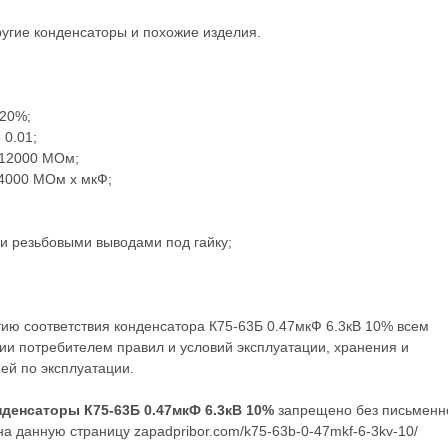
ругие
конденсаторы
и похожие изделия.
±20%;
 0.01;
е 12000 МОм;
 4000 МОм х мкФ;
ми резьбовыми выводами под гайку;
тию соответствия конденсатора К75-63Б 0.47мкФ 6.3кВ 10% всем
ии потребителем правил и условий эксплуатации, хранения и
ей по эксплуатации.
нденсаторы К75-63Б 0.47мкФ 6.3кВ 10%
запрещено без письменн
а данную страницу zapadpribor.com/k75-63b-0-47mkf-6-3kv-10/