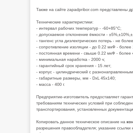
Также на сайте zapadpribor.com представлены д
Технические характеристики:
- интервал рабочих температур - -60+85°C;
- допускаемое отклонение ёмкости - ±5%,±10%,
- тангенс угла диэлектрических потерь - не более
- сопротивление изоляции - до 0.22 мкФ - боле
- постоянная времени - свыше 0.22 мкФ - более
- минимальная наработка - 2000 ч;
- гарантийный срок хранения - 15 лет;
- корпус - цилиндрический с разнонаправленны
- габаритные размеры, мм - DxL 45х140;
- масса - 400 г.
Предприятие-изготовитель предоставляет гаран
требованиям технических условий при соблюден
транспортирования, установленных документаци
Копировать данное техническое описание на
ко
разрешения правообладателя; указание ссылки н