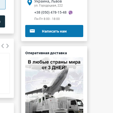
Украина, Львов
ул. Городоцкая, 222
+38 (050) 478-15-48
Пн-Пт 8:00 - 18:00
Написать нам
Оперативная доставка
К73-17 1200пФ 250В 20%
К75-63Б 4.7мкФ
Подробнее ...
Подробнее ...