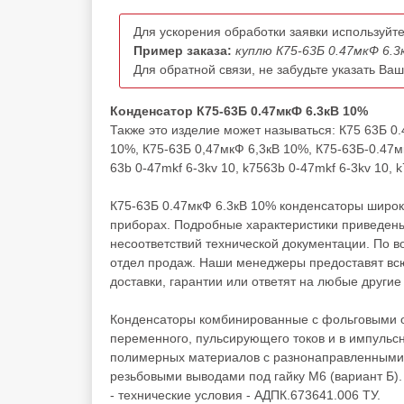
Для ускорения обработки заявки используйте
Пример заказа:
куплю К75-63Б 0.47мкФ 6.3
Для обратной связи, не забудьте указать Ва
Конденсатор К75-63Б 0.47мкФ 6.3кВ 10%
Также это изделие может называться: К75 63Б 0
10%, К75-63Б 0,47мкФ 6,3кВ 10%, К75-63Б-0.47м
63b 0-47mkf 6-3kv 10, k7563b 0-47mkf 6-3kv 10, 
К75-63Б 0.47мкФ 6.3кВ 10% конденсаторы широк
приборах. Подробные характеристики приведены
несоответствий технической документации. По 
отдел продаж. Наши менеджеры предоставят вс
доставки, гарантии или ответят на любые другие
Конденсаторы комбинированные с фольговыми о
переменного, пульсирующего токов и в импульсн
полимерных материалов с разнонаправленными 
резьбовыми выводами под гайку М6 (вариант Б). 
- технические условия - АДПК.673641.006 ТУ.