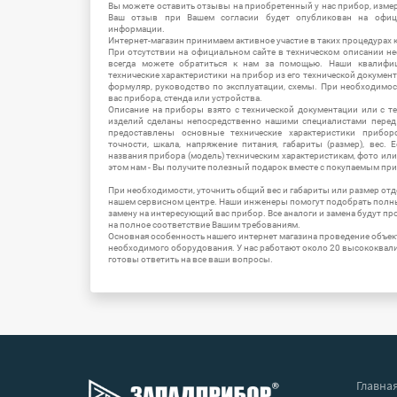
Вы можете оставить отзывы на приобретенный у нас прибор, измер
Ваш отзыв при Вашем согласии будет опубликован на офици
информации.
Интернет-магазин принимаем активное участие в таких процедурах к
При отсутствии на официальном сайте в техническом описании 
всегда можете обратиться к нам за помощью. Наши квалифи
технические характеристики на прибор из его технической документ
формуляр, руководство по эксплуатации, схемы. При необходимо
вас прибора, стенда или устройства.
Описание на приборы взято с технической документации или с т
изделий сделаны непосредственно нашими специалистами перед 
предоставлены основные технические характеристики приборо
точности, шкала, напряжение питания, габариты (размер), вес.
названия прибора (модель) техническим характеристикам, фото ил
этом нам - Вы получите полезный подарок вместе с покупаемым пр
При необходимости, уточнить общий вес и габариты или размер отд
нашем сервисном центре. Наши инженеры помогут подобрать полн
замену на интересующий вас прибор. Все аналоги и замена будут п
на полное соответствие Вашим требованиям.
Основная особенность нашего интернет магазина проведение объе
необходимого оборудования. У нас работают около 20 высококва
готовы ответить на все ваши вопросы.
Главна