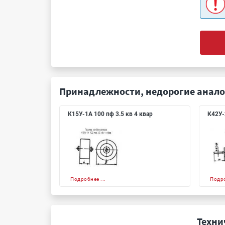
Принадлежности, недорогие анало
К15У-1А 100 пф 3.5 кв 4 квар
К42У-
Подробнее ...
Подро
Техни