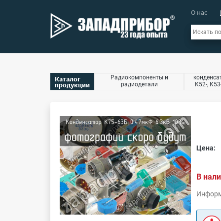
О нас
Радиокомпоненты и
конденсат
Каталог
продукции
радиодетали
К52-, К53
Цена:
В нали
Информ