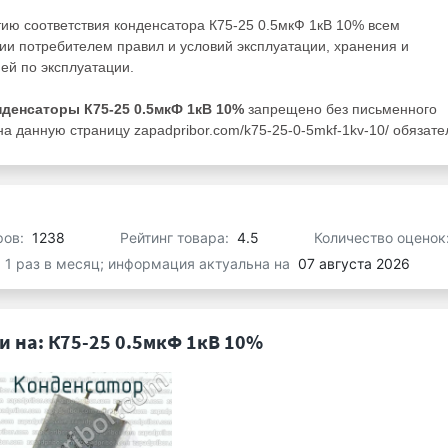
тию соответствия конденсатора К75-25 0.5мкФ 1кВ 10% всем
ии потребителем правил и условий эксплуатации, хранения и
ей по эксплуатации.
нденсаторы К75-25 0.5мкФ 1кВ 10%
запрещено без письменного
а данную страницу zapadpribor.com/k75-25-0-5mkf-1kv-10/ обязате
ров:
1238
Рейтинг товара:
4.5
Количество оценок
я 1 раз в месяц; информация актуальна на
07 августа 2026
 на: К75-25 0.5мкФ 1кВ 10%