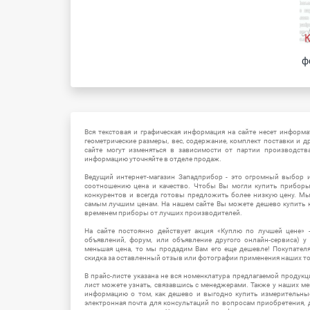
ф
Вся текстовая и графическая информация на сайте несет информат
геометрические размеры, вес, содержание, комплект поставки и д
сайте могут изменяться в зависимости от партии производств
информацию уточняйте в отделе продаж.
Ведущий интернет-магазин Западприбор - это огромный выбор 
соотношению цена и качество. Чтобы Вы могли купить прибор
конкурентов и всегда готовы предложить более низкую цену. М
самым лучшим ценам. На нашем сайте Вы можете дешево купить к
временем приборы от лучших производителей.
На сайте постоянно действует акция «Куплю по лучшей цене» -
объявлений, форум, или объявление другого онлайн-сервиса) у 
меньшая цена, то мы продадим Вам его еще дешевле! Покупател
скидка за оставленный отзыв или фотографии применения наших т
В прайс-листе указана не вся номенклатура предлагаемой продукц
лист можете узнать, связавшись с менеджерами. Также у наших 
информацию о том, как дешево и выгодно купить измерительны
электронная почта для консультаций по вопросам приобретения,