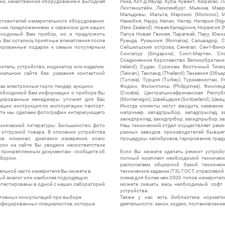
ки, качественное оборудование и выгодная
Рика, Кот-д'Ивуар, Куба, Кувейт, Кюрасао, Ла
Лихтенштейн, Люксембург, Мьянма, Мавр
Мальдивы, Мальта, Марокко (Morocco), М
отовителей измерительного оборудования.
Намибия, Науру, Непал, Нигер, Нигерия (Nig
выми предложениями и сервисом для наших
(New Zealand), Новая Каледония, Норвегия (
обходимый Вам прибор, но и предложить
Папуа Новая Гвинея, Парагвай, Перу, Южная
у Вас остались приятные впечатления после
Руанда, Румыния (Romania), Сальвадор, С
нтированные подарки к самым популярным
Сейшельские острова, Сенегал, Сент-Винсе
Сингапур (Singapore), Синт-Мартен, Сл
Соединенное Королевство Великобритании и
итель, устройство, индикатор или изделие.
Ireland), Судан, Суринам, Восточный Тим
альном сайте без указания контактной
(Taiwan), Таиланд (Thailand), Танзания (Объ
(Tunisia), Турция (Turkey), Туркменистан, 
ак электронные торги, тендер, аукцион.
Фиджи, Филиппины (Philippines), Финлянд
необходимой Вам информации о приборе Вы
(Croatia), Центральноафриканская Респу
цированные менеджеры уточнят для Вас
(Montenegro), Швейцария (Switzerland), Швец
ации: инструкция по эксплуатации, паспорт,
Иногда клиенты могут вводить название
сти мы сделаем фотографии интересующего
например, западпрыбор, западпрылад, зап
захидприлад, захидпрібор, захидпрыбор, з
ехнической литературы. Большинство фото
Наш технический отдел осуществляет ремо
отгрузкой товара. В описании устройства
разных заводов производителей бывшег
в: номинал, диапазон измерения, класс
процедуры: калибровка, тарирование, град
 Если на сайте Вы увидели несоответствие
и прикрепленным документам - сообщите об
Если Вы можете сделать ремонт устройс
ибором.
полный комплект необходимой техническо
располагаем обширной базой техническ
ельной части измерителя Вы можете в
техническое задание (ТЗ), ГОСТ, отраслевой
ый аналог или наиболее подходящую
схема для более чем 3500 типов измерител
ротестированы в одной с наших лабораторий
можете скачать весь необходимый софт 
устройства.
ктивных консультаций при выборе
Также у нас есть библиотека нормати
лифицированных специалистов, которые
деятельности: закон, кодекс, постановление