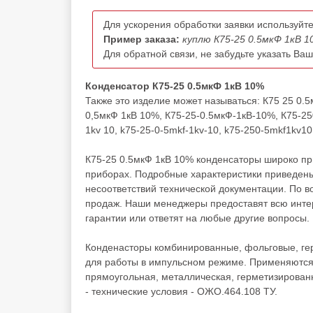
Для ускорения обработки заявки используйте
Пример заказа:
куплю К75-25 0.5мкФ 1кВ 1
Для обратной связи, не забудьте указать Ва
Конденсатор К75-25 0.5мкФ 1кВ 10%
Также это изделие может называться: К75 25 0.
0,5мкФ 1кВ 10%, К75-25-0.5мкФ-1кВ-10%, К75-250
1kv 10, k75-25-0-5mkf-1kv-10, k75-250-5mkf1kv10
К75-25 0.5мкФ 1кВ 10% конденсаторы широко пр
приборах. Подробные характеристики приведены
несоответствий технической документации. По 
продаж. Наши менеджеры предоставят всю инте
гарантии или ответят на любые другие вопросы.
Конденасторы комбинированные, фольговые, ге
для работы в импульсном режиме. Применяются
прямоугольная, металлическая, герметизирован
- технические условия - ОЖО.464.108 ТУ.