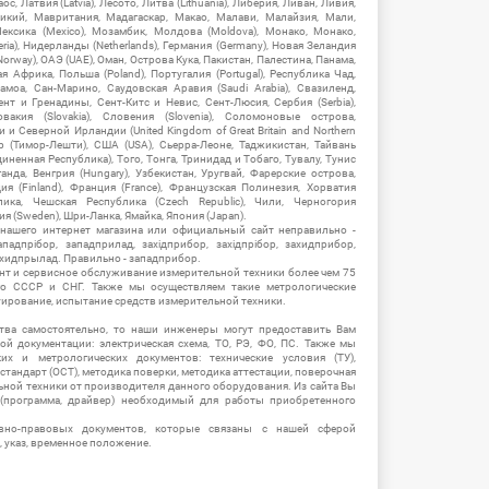
ос, Латвия (Latvia), Лесото, Литва (Lithuania), Либерия, Ливан, Ливия,
икий, Мавритания, Мадагаскар, Макао, Малави, Малайзия, Мали,
ексика (Mexico), Мозамбик, Молдова (Moldova), Монако, Монако,
eria), Нидерланды (Netherlands), Германия (Germany), Новая Зеландия
Norway), ОАЭ (UAE), Оман, Острова Кука, Пакистан, Палестина, Панама,
 Африка, Польша (Poland), Португалия (Portugal), Республика Чад,
амоа, Сан-Марино, Саудовская Аравия (Saudi Arabia), Свазиленд,
нт и Гренадины, Сент-Китс и Невис, Сент-Люсия, Сербия (Serbia),
овакия (Slovakia), Словения (Slovenia), Соломоновые острова,
 Северной Ирландии (United Kingdom of Great Britain and Northern
ор (Тимор-Лешти), США (USA), Сьерра-Леоне, Таджикистан, Тайвань
единенная Республика), Того, Тонга, Тринидад и Тобаго, Тувалу, Тунис
Уганда, Венгрия (Hungary), Узбекистан, Уругвай, Фарерские острова,
ия (Finland), Франция (France), Французская Полинезия, Хорватия
блика, Чешская Республика (Czech Republic), Чили, Черногория
ия (Sweden), Шри-Ланка, Ямайка, Япония (Japan).
 нашего интернет магазина или официальный сайт неправильно -
адпрібор, западприлад, західприбор, західпрібор, захидприбор,
ахидпрылад. Правильно - западприбор.
нт и сервисное обслуживание измерительной техники более чем 75
о СССР и СНГ. Также мы осуществляем такие метрологические
уирование, испытание средств измерительной техники.
тва самостоятельно, то наши инженеры могут предоставить Вам
й документации: электрическая схема, ТО, РЭ, ФО, ПС. Также мы
их и метрологических документов: технические условия (ТУ),
 стандарт (ОСТ), методика поверки, методика аттестации, поверочная
ьной техники от производителя данного оборудования. Из сайта Вы
(программа, драйвер) необходимый для работы приобретенного
вно-правовых документов, которые связаны с нашей сферой
, указ, временное положение.