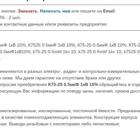
 кнопки:
Заказать
,
Написать нам
или пишите на
Email
.
0% - 2 шт.
ши контактные данные и/или реквизиты предприятия.
5мкФ 1кВ 10%, К7525 0.5мкФ 1кВ 10%, К75-25 0-5мкФ 1кВ 10%, К75-
.5мкФ1кВ10%, k75-25 0-5mkf 1kv 10, k75 25 0-5mkf 1kv 10, k7525 0
.
именяются в разных электро-, радио- и контрольно-измерительных
 ниже. Мы даем гарантию на отсутствие брака или других
вопросам приобретения
К75-25 0.5мкФ 1кВ 10%
обращайтесь в отд
ресующую Вас информацию по поводу цены, наличия, сроков дост
рметизированные, изолированные, постоянной ёмкости. Предназн
 в качестве помехоподавляющих элементов. Конструкция корпуса
ная. Выводы резьбовые с изоляторами либо лепестковые;