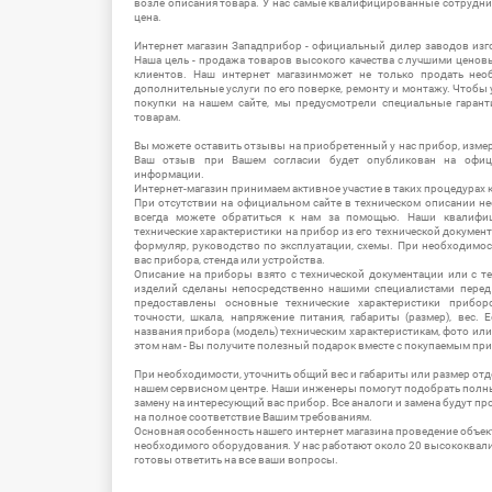
возле описания товара. У нас самые квалифицированные сотрудни
цена.
Интернет магазин Западприбор - официальный дилер заводов изг
Наша цель - продажа товаров высокого качества с лучшими цено
клиентов. Наш интернет магазинможет не только продать не
дополнительные услуги по его поверке, ремонту и монтажу. Чтобы 
покупки на нашем сайте, мы предусмотрели специальные гара
товарам.
Вы можете оставить отзывы на приобретенный у нас прибор, измер
Ваш отзыв при Вашем согласии будет опубликован на офици
информации.
Интернет-магазин принимаем активное участие в таких процедурах к
При отсутствии на официальном сайте в техническом описании 
всегда можете обратиться к нам за помощью. Наши квалифи
технические характеристики на прибор из его технической документ
формуляр, руководство по эксплуатации, схемы. При необходимо
вас прибора, стенда или устройства.
Описание на приборы взято с технической документации или с т
изделий сделаны непосредственно нашими специалистами перед 
предоставлены основные технические характеристики приборо
точности, шкала, напряжение питания, габариты (размер), вес.
названия прибора (модель) техническим характеристикам, фото ил
этом нам - Вы получите полезный подарок вместе с покупаемым пр
При необходимости, уточнить общий вес и габариты или размер отд
нашем сервисном центре. Наши инженеры помогут подобрать полн
замену на интересующий вас прибор. Все аналоги и замена будут п
на полное соответствие Вашим требованиям.
Основная особенность нашего интернет магазина проведение объе
необходимого оборудования. У нас работают около 20 высококва
готовы ответить на все ваши вопросы.