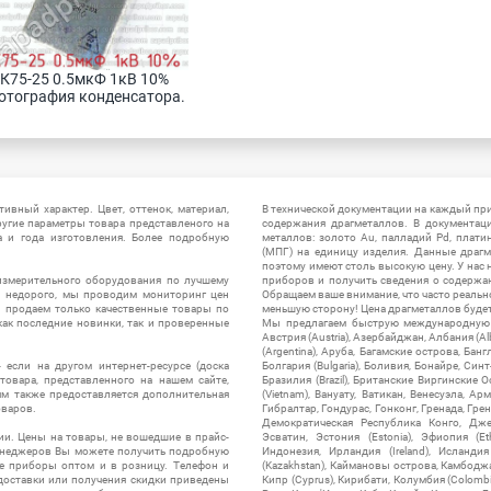
К75-25 0.5мкФ 1кВ 10% 
отография конденсатора.
ивный характер. Цвет, оттенок, материал,
В технической документации на каждый пр
ругие параметры товара представленого на
содержания драгметаллов. В документац
а и года изготовления. Более подробную
металлов: золото Au, палладий Pd, плати
(МПГ) на единицу изделия. Данные драгм
поэтому имеют столь высокую цену. У нас 
измерительного оборудования по лучшему
приборов и получить сведения о содержа
ы недорого, мы проводим мониторинг цен
Обращаем ваше внимание, что часто реальн
ы продаем только качественные товары по
меньшую сторону! Цена драгметаллов будет 
ак последние новинки, так и проверенные
Мы предлагаем быструю международную до
Австрия (Austria), Азербайджан, Албания (Alb
(Argentina), Аруба, Багамские острова, Бан
 если на другом интернет-ресурсе (доска
Болгария (Bulgaria), Боливия, Бонайре, Синт
товара, представленного на нашем сайте,
Бразилия (Brazil), Британские Виргинские 
ям также предоставляется дополнительная
(Vietnam), Вануату, Ватикан, Венесуэла, Ар
оваров.
Гибралтар, Гондурас, Гонконг, Гренада, Гренл
Демократическая Республика Конго, Дже
ии. Цены на товары, не вошедшие в прайс-
Эсватин, Эстония (Estonia), Эфиопия (Et
менеджеров Вы можете получить подробную
Индонезия, Ирландия (Ireland), Исландия (
е приборы оптом и в розницу. Телефон и
(Kazakhstan), Каймановы острова, Камбоджа,
 доставки или получения скидки приведены
Кипр (Cyprus), Кирибати, Колумбия (Colombia