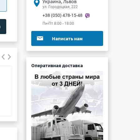
Украина, Львов
ул. Городоцкая, 222
+38 (050) 478-15-48
Пн-Пт 8:00 - 18:00
Написать нам
Оперативная доставка
К73-17 1000пФ 160В 20%
К78-10б 0.15мк
Подробнее ...
Подробнее ...