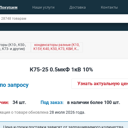
Покупаем
Наши услуги
Доставка
Контакты
оры (К10-, К50-,
конденсаторы разные (К10,
-, К73- и другие)
К15У, К40, К50, К73, КВИ, КМ,
КТ4 и другие)
К75-25 0.5мкФ 1кВ 10%
Узнать актуальную це
по запросу
чии:
34 шт.
Под заказ:
в наличии более 100 шт.
ация о товаре обновлена
28 июля 2026 года.
Цена и сроки поставки зависят от запрашиваемого количества.