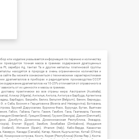
ибор или изделие указывается информация по перечню и количеству
ии приводится точная масса в граммах содержания драгоценных
на Pt, серебро Ag, тантал Ta и другие металлы платиновой группы
еталлы находятся в природе в очень ограниченном количестве и
на сайте Вы можете ознакомиться с техническими характеристиками
нии драгметаллов в приборах и радиодеталях производства СССР.
ое содержание драгметаллов на 10-25% отличается от справочного в
зависить от их ценности и массы в граммах.
ставку практически во все страны мира: Австралия (Australia),
ania), Алжир (Algeria), Ангилья, Ангола, Антигуа и Барбуда, Аргентина
гладеш, Барбадос, Бахрейн, Белиз, Бельгия (Belgium), Бенин, Бермуды,
-Э. и Саба, Босния и Герцеговина (Bosnia and Herzegovina), Ботсвана,
Острова, Бруней Даруссалам, Буркина Фасо, Бурунди, Бутан, Вьетнам
мения, Габон, Гайана, Гаити, Гамия, Гамбия, Гана, Гватемала, Гвинея,
андия (Greenland), Греция (Greece), Грузия (Georgia), Дания (Denmark),
рси, Джибути, Доминика, Доминиканская Республика, Эквадор,
hiopia), Египет (Egypt), Замбия, Зимбабве (Zimbabwe), Иордания
Iceland), Испания (Spain), Италия (Italy), Кабо-Верде, Казахстан
 Камерун, Канада (Canada), Катар, Кения, Кыргызстан, Китай (China),
), Коморские острова, Конго, Корея (Республика) (Korea Rep.), Коста-