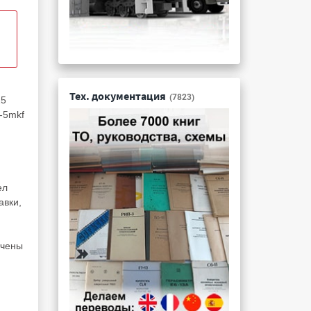
Тех. документация
(7823)
25
-5mkf
ел
авки,
ачены