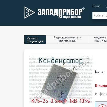
О нас
Радиокомпоненты и
конденсат
Каталог
продукции
радиодетали
К52-, К53
Цена:
В нали
Информ