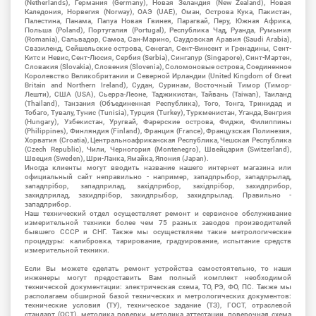
(Netherlands), Германия (Germany), Новая Зеландия (New Zealand), Новая
Каледония, Норвегия (Norway), ОАЭ (UAE), Оман, Острова Кука, Пакистан,
Палестина, Панама, Папуа Новая Гвинея, Парагвай, Перу, Южная Африка,
Польша (Poland), Португалия (Portugal), Республика Чад, Руанда, Румыния
(Romania), Сальвадор, Самоа, Сан-Марино, Саудовская Аравия (Saudi Arabia),
Свазиленд, Сейшельские острова, Сенегал, Сент-Винсент и Гренадины, Сент-
Китс и Невис, Сент-Люсия, Сербия (Serbia), Сингапур (Singapore), Синт-Мартен,
Словакия (Slovakia), Словения (Slovenia), Соломоновые острова, Соединенное
Королевство Великобритании и Северной Ирландии (United Kingdom of Great
Britain and Northern Ireland), Судан, Суринам, Восточный Тимор (Тимор-
Лешти), США (USA), Сьерра-Леоне, Таджикистан, Тайвань (Taiwan), Таиланд
(Thailand), Танзания (Объединенная Республика), Того, Тонга, Тринидад и
Тобаго, Тувалу, Тунис (Tunisia), Турция (Turkey), Туркменистан, Уганда, Венгрия
(Hungary), Узбекистан, Уругвай, Фарерские острова, Фиджи, Филиппины
(Philippines), Финляндия (Finland), Франция (France), Французская Полинезия,
Хорватия (Croatia), Центральноафриканская Республика, Чешская Республика
(Czech Republic), Чили, Черногория (Montenegro), Швейцария (Switzerland),
Швеция (Sweden), Шри-Ланка, Ямайка, Япония (Japan).
Иногда клиенты могут вводить название нашего интернет магазина или
официальный сайт неправильно - например, западпрыбор, западпрылад,
западпрібор, западприлад, західприбор, західпрібор, захидприбор,
захидприлад, захидпрібор, захидпрыбор, захидпрылад. Правильно -
западприбор.
Наш технический отдел осуществляет ремонт и сервисное обслуживание
измерительной техники более чем 75 разных заводов производителей
бывшего СССР и СНГ. Также мы осуществляем такие метрологические
процедуры: калибровка, тарирование, градуирование, испытание средств
измерительной техники.
Если Вы можете сделать ремонт устройства самостоятельно, то наши
инженеры могут предоставить Вам полный комплект необходимой
технической документации: электрическая схема, ТО, РЭ, ФО, ПС. Также мы
располагаем обширной базой технических и метрологических документов:
технические условия (ТУ), техническое задание (ТЗ), ГОСТ, отраслевой
стандарт (ОСТ), методика поверки, методика аттестации, поверочная схема