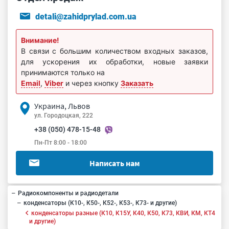
detali@zahidprylad.com.ua
Внимание!
В связи с большим количеством входных заказов,
для ускорения их обработки, новые заявки
принимаются только на
Email
,
Viber
и через кнопку
Заказать
Украина, Львов
ул. Городоцкая, 222
+38 (050) 478-15-48
Пн-Пт 8:00 - 18:00
Написать нам
Радиокомпоненты и радиодетали
конденсаторы (К10-, К50-, К52-, К53-, К73- и другие)
конденсаторы разные (К10, К15У, К40, К50, К73, КВИ, КМ, КТ4
и другие)