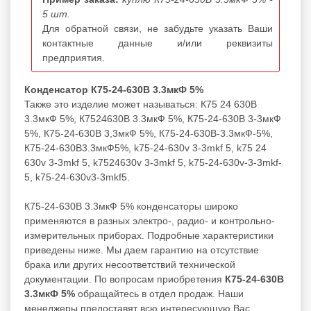
5 шт.
Для обратной связи, не забудьте указать Ваши
контактные данные и/или реквизиты
предприятия.
Конденсатор К75-24-630В 3.3мкФ 5%
Также это изделие может называться: К75 24 630В
3.3мкФ 5%, К7524630В 3.3мкФ 5%, К75-24-630В 3-3мкФ
5%, К75-24-630В 3,3мкФ 5%, К75-24-630В-3.3мкФ-5%,
К75-24-630В3.3мкФ5%, k75-24-630v 3-3mkf 5, k75 24
630v 3-3mkf 5, k7524630v 3-3mkf 5, k75-24-630v-3-3mkf-
5, k75-24-630v3-3mkf5.
К75-24-630В 3.3мкФ 5% конденсаторы широко
применяются в разных электро-, радио- и контрольно-
измерительных приборах. Подробные характеристики
приведены ниже. Мы даем гарантию на отсутствие
брака или других несоответствий технической
документации. По вопросам приобретения
К75-24-630В
3.3мкФ 5%
обращайтесь в отдел продаж. Наши
менеджеры предоставят всю интересующую Вас