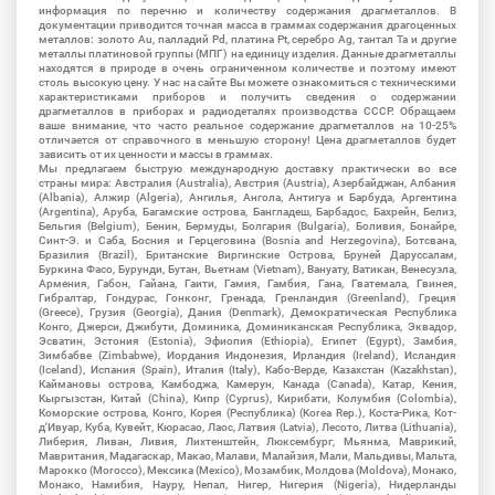
информация по перечню и количеству содержания драгметаллов. В
документации приводится точная масса в граммах содержания драгоценных
металлов: золото Au, палладий Pd, платина Pt, серебро Ag, тантал Ta и другие
металлы платиновой группы (МПГ) на единицу изделия. Данные драгметаллы
находятся в природе в очень ограниченном количестве и поэтому имеют
столь высокую цену. У нас на сайте Вы можете ознакомиться с техническими
характеристиками приборов и получить сведения о содержании
драгметаллов в приборах и радиодеталях производства СССР. Обращаем
ваше внимание, что часто реальное содержание драгметаллов на 10-25%
отличается от справочного в меньшую сторону! Цена драгметаллов будет
зависить от их ценности и массы в граммах.
Мы предлагаем быструю международную доставку практически во все
страны мира: Австралия (Australia), Австрия (Austria), Азербайджан, Албания
(Albania), Алжир (Algeria), Ангилья, Ангола, Антигуа и Барбуда, Аргентина
(Argentina), Аруба, Багамские острова, Бангладеш, Барбадос, Бахрейн, Белиз,
Бельгия (Belgium), Бенин, Бермуды, Болгария (Bulgaria), Боливия, Бонайре,
Синт-Э. и Саба, Босния и Герцеговина (Bosnia and Herzegovina), Ботсвана,
Бразилия (Brazil), Британские Виргинские Острова, Бруней Даруссалам,
Буркина Фасо, Бурунди, Бутан, Вьетнам (Vietnam), Вануату, Ватикан, Венесуэла,
Армения, Габон, Гайана, Гаити, Гамия, Гамбия, Гана, Гватемала, Гвинея,
Гибралтар, Гондурас, Гонконг, Гренада, Гренландия (Greenland), Греция
(Greece), Грузия (Georgia), Дания (Denmark), Демократическая Республика
Конго, Джерси, Джибути, Доминика, Доминиканская Республика, Эквадор,
Эсватин, Эстония (Estonia), Эфиопия (Ethiopia), Египет (Egypt), Замбия,
Зимбабве (Zimbabwe), Иордания Индонезия, Ирландия (Ireland), Исландия
(Iceland), Испания (Spain), Италия (Italy), Кабо-Верде, Казахстан (Kazakhstan),
Каймановы острова, Камбоджа, Камерун, Канада (Canada), Катар, Кения,
Кыргызстан, Китай (China), Кипр (Cyprus), Кирибати, Колумбия (Colombia),
Коморские острова, Конго, Корея (Республика) (Korea Rep.), Коста-Рика, Кот-
д'Ивуар, Куба, Кувейт, Кюрасао, Лаос, Латвия (Latvia), Лесото, Литва (Lithuania),
Либерия, Ливан, Ливия, Лихтенштейн, Люксембург, Мьянма, Маврикий,
Мавритания, Мадагаскар, Макао, Малави, Малайзия, Мали, Мальдивы, Мальта,
Марокко (Morocco), Мексика (Mexico), Мозамбик, Молдова (Moldova), Монако,
Монако, Намибия, Науру, Непал, Нигер, Нигерия (Nigeria), Нидерланды