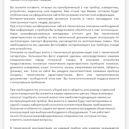
Вы можете оставить отзывы на приобретенный у нас прибор, измеритель,
устройство, индикатор или изделие. Ваш отзыв при Вашем согласии будет
опубликован на официальном сайте без указания контактной информации.
Интернет-магазин принимаем активное участие в таких процедурах как
электронные торги, тендер, аукцион.
При отсутствии на официальном сайте в техническом описании необходимой
Вам информации о приборе Вы всегда можете обратиться к нам за помощью.
Наши квалифицированные менеджеры уточнят для Вас технические
характеристики на прибор из его технической документации: инструкция по
эксплуатации, паспорт, формуляр, руководство по эксплуатации, схемы. При
необходимости мы сделаем фотографии интересующего вас прибора, стенда
или устройства.
Описание на приборы взято с технической документации или с технической
литературы. Большинство фото изделий сделаны непосредственно нашими
специалистами перед отгрузкой товара. В описании устройства
предоставлены основные технические характеристики приборов: номинал,
диапазон измерения, класс точности, шкала, напряжение питания, габариты
(размер), вес. Если на сайте Вы увидели несоответствие названия прибора
(модель) техническим характеристикам, фото или прикрепленным
документам - сообщите об этом нам - Вы получите полезный подарок вместе
с покупаемым прибором.
При необходимости, уточнить общий вес и габариты или размер отдельной
части измерителя Вы можете в нашем сервисном центре. Наши инженеры
помогут подобрать полный аналог или наиболее подходящую замену на
интересующий вас прибор. Все аналоги и замена будут протестированы в
одной с наших лабораторий на полное соответствие Вашим требованиям.
Основная особенность нашего интернет магазина проведение объективных
консультаций при выборе необходимого оборудования. У нас работают
около 20 высококвалифицированных специалистов, которые готовы
ответить на все ваши вопросы.
В технической документации на каждый прибор или изделие указывается