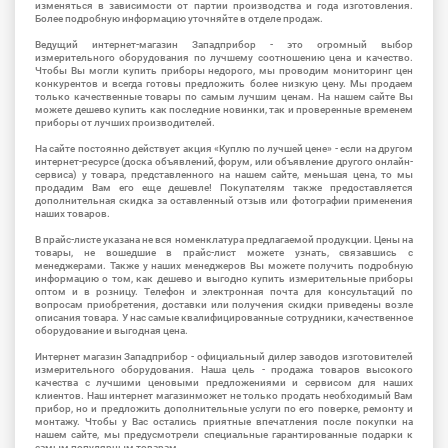
изменяться в зависимости от партии производства и года изготовления.
Более подробную информацию уточняйте в отделе продаж.
Ведущий интернет-магазин Западприбор - это огромный выбор
измерительного оборудования по лучшему соотношению цена и качество.
Чтобы Вы могли купить приборы недорого, мы проводим мониторинг цен
конкурентов и всегда готовы предложить более низкую цену. Мы продаем
только качественные товары по самым лучшим ценам. На нашем сайте Вы
можете дешево купить как последние новинки, так и проверенные временем
приборы от лучших производителей.
На сайте постоянно действует акция «Куплю по лучшей цене» - если на другом
интернет-ресурсе (доска объявлений, форум, или объявление другого онлайн-
сервиса) у товара, представленного на нашем сайте, меньшая цена, то мы
продадим Вам его еще дешевле! Покупателям также предоставляется
дополнительная скидка за оставленный отзыв или фотографии применения
наших товаров.
В прайс-листе указана не вся номенклатура предлагаемой продукции. Цены на
товары, не вошедшие в прайс-лист можете узнать, связавшись с
менеджерами. Также у наших менеджеров Вы можете получить подробную
информацию о том, как дешево и выгодно купить измерительные приборы
оптом и в розницу. Телефон и электронная почта для консультаций по
вопросам приобретения, доставки или получения скидки приведены возле
описания товара. У нас самые квалифицированные сотрудники, качественное
оборудование и выгодная цена.
Интернет магазин Западприбор - официальный дилер заводов изготовителей
измерительного оборудования. Наша цель - продажа товаров высокого
качества с лучшими ценовыми предложениями и сервисом для наших
клиентов. Наш интернет магазинможет не только продать необходимый Вам
прибор, но и предложить дополнительные услуги по его поверке, ремонту и
монтажу. Чтобы у Вас остались приятные впечатления после покупки на
нашем сайте, мы предусмотрели специальные гарантированные подарки к
самым популярным товарам.