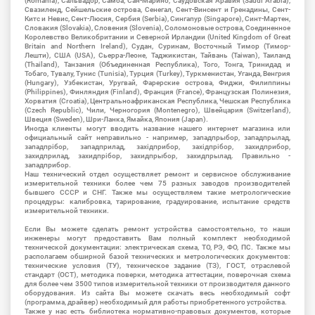
(Romania), Сальвадор, Самоа, Сан-Марино, Саудовская Аравия (Saudi Arabia),
Свазиленд, Сейшельские острова, Сенегал, Сент-Винсент и Гренадины, Сент-
Китс и Невис, Сент-Люсия, Сербия (Serbia), Сингапур (Singapore), Синт-Мартен,
Словакия (Slovakia), Словения (Slovenia), Соломоновые острова, Соединенное
Королевство Великобритании и Северной Ирландии (United Kingdom of Great
Britain and Northern Ireland), Судан, Суринам, Восточный Тимор (Тимор-
Лешти), США (USA), Сьерра-Леоне, Таджикистан, Тайвань (Taiwan), Таиланд
(Thailand), Танзания (Объединенная Республика), Того, Тонга, Тринидад и
Тобаго, Тувалу, Тунис (Tunisia), Турция (Turkey), Туркменистан, Уганда, Венгрия
(Hungary), Узбекистан, Уругвай, Фарерские острова, Фиджи, Филиппины
(Philippines), Финляндия (Finland), Франция (France), Французская Полинезия,
Хорватия (Croatia), Центральноафриканская Республика, Чешская Республика
(Czech Republic), Чили, Черногория (Montenegro), Швейцария (Switzerland),
Швеция (Sweden), Шри-Ланка, Ямайка, Япония (Japan).
Иногда клиенты могут вводить название нашего интернет магазина или
официальный сайт неправильно - например, западпрыбор, западпрылад,
западпрібор, западприлад, західприбор, західпрібор, захидприбор,
захидприлад, захидпрібор, захидпрыбор, захидпрылад. Правильно -
западприбор.
Наш технический отдел осуществляет ремонт и сервисное обслуживание
измерительной техники более чем 75 разных заводов производителей
бывшего СССР и СНГ. Также мы осуществляем такие метрологические
процедуры: калибровка, тарирование, градуирование, испытание средств
измерительной техники.
Если Вы можете сделать ремонт устройства самостоятельно, то наши
инженеры могут предоставить Вам полный комплект необходимой
технической документации: электрическая схема, ТО, РЭ, ФО, ПС. Также мы
располагаем обширной базой технических и метрологических документов:
технические условия (ТУ), техническое задание (ТЗ), ГОСТ, отраслевой
стандарт (ОСТ), методика поверки, методика аттестации, поверочная схема
для более чем 3500 типов измерительной техники от производителя данного
оборудования. Из сайта Вы можете скачать весь необходимый софт
(программа, драйвер) необходимый для работы приобретенного устройства.
Также у нас есть библиотека нормативно-правовых документов, которые