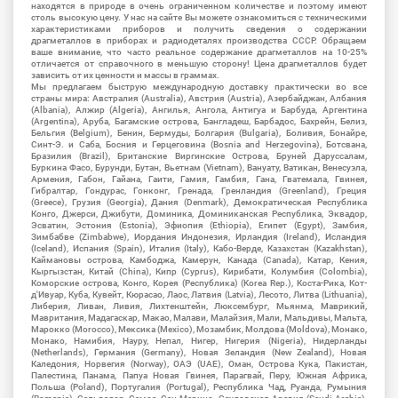
находятся в природе в очень ограниченном количестве и поэтому имеют
столь высокую цену. У нас на сайте Вы можете ознакомиться с техническими
характеристиками приборов и получить сведения о содержании
драгметаллов в приборах и радиодеталях производства СССР. Обращаем
ваше внимание, что часто реальное содержание драгметаллов на 10-25%
отличается от справочного в меньшую сторону! Цена драгметаллов будет
зависить от их ценности и массы в граммах.
Мы предлагаем быструю международную доставку практически во все
страны мира: Австралия (Australia), Австрия (Austria), Азербайджан, Албания
(Albania), Алжир (Algeria), Ангилья, Ангола, Антигуа и Барбуда, Аргентина
(Argentina), Аруба, Багамские острова, Бангладеш, Барбадос, Бахрейн, Белиз,
Бельгия (Belgium), Бенин, Бермуды, Болгария (Bulgaria), Боливия, Бонайре,
Синт-Э. и Саба, Босния и Герцеговина (Bosnia and Herzegovina), Ботсвана,
Бразилия (Brazil), Британские Виргинские Острова, Бруней Даруссалам,
Буркина Фасо, Бурунди, Бутан, Вьетнам (Vietnam), Вануату, Ватикан, Венесуэла,
Армения, Габон, Гайана, Гаити, Гамия, Гамбия, Гана, Гватемала, Гвинея,
Гибралтар, Гондурас, Гонконг, Гренада, Гренландия (Greenland), Греция
(Greece), Грузия (Georgia), Дания (Denmark), Демократическая Республика
Конго, Джерси, Джибути, Доминика, Доминиканская Республика, Эквадор,
Эсватин, Эстония (Estonia), Эфиопия (Ethiopia), Египет (Egypt), Замбия,
Зимбабве (Zimbabwe), Иордания Индонезия, Ирландия (Ireland), Исландия
(Iceland), Испания (Spain), Италия (Italy), Кабо-Верде, Казахстан (Kazakhstan),
Каймановы острова, Камбоджа, Камерун, Канада (Canada), Катар, Кения,
Кыргызстан, Китай (China), Кипр (Cyprus), Кирибати, Колумбия (Colombia),
Коморские острова, Конго, Корея (Республика) (Korea Rep.), Коста-Рика, Кот-
д'Ивуар, Куба, Кувейт, Кюрасао, Лаос, Латвия (Latvia), Лесото, Литва (Lithuania),
Либерия, Ливан, Ливия, Лихтенштейн, Люксембург, Мьянма, Маврикий,
Мавритания, Мадагаскар, Макао, Малави, Малайзия, Мали, Мальдивы, Мальта,
Марокко (Morocco), Мексика (Mexico), Мозамбик, Молдова (Moldova), Монако,
Монако, Намибия, Науру, Непал, Нигер, Нигерия (Nigeria), Нидерланды
(Netherlands), Германия (Germany), Новая Зеландия (New Zealand), Новая
Каледония, Норвегия (Norway), ОАЭ (UAE), Оман, Острова Кука, Пакистан,
Палестина, Панама, Папуа Новая Гвинея, Парагвай, Перу, Южная Африка,
Польша (Poland), Португалия (Portugal), Республика Чад, Руанда, Румыния