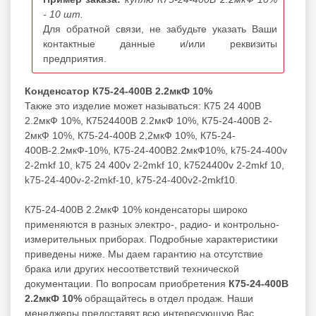
- 10 шт.
Для обратной связи, не забудьте указать Ваши
контактные данные и/или реквизиты
предприятия.
Конденсатор К75-24-400В 2.2мкФ 10%
Также это изделие может называться: К75 24 400В
2.2мкФ 10%, К7524400В 2.2мкФ 10%, К75-24-400В 2-
2мкФ 10%, К75-24-400В 2,2мкФ 10%, К75-24-
400В-2.2мкФ-10%, К75-24-400В2.2мкФ10%, k75-24-400v
2-2mkf 10, k75 24 400v 2-2mkf 10, k7524400v 2-2mkf 10,
k75-24-400v-2-2mkf-10, k75-24-400v2-2mkf10.
К75-24-400В 2.2мкФ 10% конденсаторы широко
применяются в разных электро-, радио- и контрольно-
измерительных приборах. Подробные характеристики
приведены ниже. Мы даем гарантию на отсутствие
брака или других несоответствий технической
документации. По вопросам приобретения
К75-24-400В
2.2мкФ 10%
обращайтесь в отдел продаж. Наши
менеджеры предоставят всю интересующую Вас