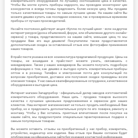
измерительного оборудования по лучшему соотношению цена и качество.
Чтобы Вы могли купить приборы недорого, мы проводим мониторинг цен
конкурентов и всегда готовы предложить более низкую цену. Мы продаем
только качественные товары по самым лучшим ценам. На нашем сайте Вы
можете дешево купить как последние новинки, так и проверенные временем
приборы от лучших производителей.
На сайте постоянно действует акция «Куплю по лучшей цене» - если на другом
интернет-ресурсе (доска объявлений, форум, или объявление другого онлайн-
сервиса) у товара, представленного на нашем сайте, меньшая цена, то мы
продадим Вам его еще дешевле! Покупателям также предоставляется
дополнительная скидка за оставленный отзыв или фотографии применения
наших товаров.
В прайс-листе указана не вся номенклатура предлагаемой продукции. Цены на
товары, не вошедшие в прайс-лист можете узнать, связавшись с
менеджерами. Также у наших менеджеров Вы можете получить подробную
информацию о том, как дешево и выгодно купить измерительные приборы
оптом и в розницу. Телефон и электронная почта для консультаций по
вопросам приобретения, доставки или получения скидки приведены возле
описания товара. У нас самые квалифицированные сотрудники, качественное
оборудование и выгодная цена.
Интернет магазин Западприбор - официальный дилер заводов изготовителей
измерительного оборудования. Наша цель - продажа товаров высокого
качества с лучшими ценовыми предложениями и сервисом для наших
клиентов. Наш интернет магазинможет не только продать необходимый Вам
прибор, но и предложить дополнительные услуги по его поверке, ремонту и
монтажу. Чтобы у Вас остались приятные впечатления после покупки на
нашем сайте, мы предусмотрели специальные гарантированные подарки к
самым популярным товарам.
Вы можете оставить отзывы на приобретенный у нас прибор, измеритель,
устройство, индикатор или изделие. Ваш отзыв при Вашем согласии будет
опубликован на официальном сайте без указания контактной информации.