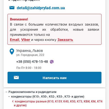
detali@zahidprylad.com.ua
Внимание!
В связи с большим количеством входных заказов,
для ускорения их обработки, новые заявки
принимаются только на
Email
,
Viber
и через кнопку
Заказать
Украина, Львов
ул. Городоцкая, 222
+38 (050) 478-15-48
Пн-Пт 8:00 - 18:00
Написать нам
Радиокомпоненты и радиодетали
конденсаторы (К10-, К50-, К52-, К53-, К73- и другие)
конденсаторы разные (К10, К15У, К40, К50, К73, КВИ, КМ, КТ4
и другие)