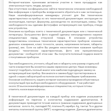
Интернет-магазин принимаем активное участие в таких процедурах как
электронные торги, тендер, аукцион.
При отсутствии на официальном сайте в техническом описании необходимой
Вам информации о приборе Вы всегда можете обратиться к нам за помощью.
Наши квалифицированные менеджеры уточнят для Вас технические
характеристики на прибор из его технической документации: инструкция по
эксплуатации, паспорт, формуляр, руководство по эксплуатации, схемы. При
необходимости мы сделаем фотографии интересующего вас прибора, стенда
или устройства.
Описание на приборы взято с технической документации или с технической
литературы. Большинство фото изделий сделаны непосредственно нашими
специалистами перед отгрузкой товара. В описании устройства
предоставлены основные технические характеристики приборов: номинал,
диапазон измерения, класс точности, шкала, напряжение питания, габариты
(размер), вес. Если на сайте Вы увидели несоответствие названия прибора
(модель) техническим характеристикам, фото или прикрепленным
документам - сообщите об этом нам - Вы получите полезный подарок вместе
с покупаемым прибором.
При необходимости, уточнить общий вес и габариты или размер отдельной
части измерителя Вы можете в нашем сервисном центре. Наши инженеры
помогут подобрать полный аналог или наиболее подходящую замену на
интересующий вас прибор. Все аналоги и замена будут протестированы в
одной с наших лабораторий на полное соответствие Вашим требованиям.
Основная особенность нашего интернет магазина проведение объективных
консультаций при выборе необходимого оборудования. У нас работают
около 20 высококвалифицированных специалистов, которые готовы
ответить на все ваши вопросы.
В технической документации на каждый прибор или изделие указывается
информация по перечню и количеству содержания драгметаллов. В
документации приводится точная масса в граммах содержания драгоценных
металлов: золото Au, палладий Pd, платина Pt, серебро Ag, тантал Ta и другие
металлы платиновой группы (МПГ) на единицу изделия. Данные драгметаллы