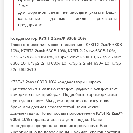
3 шт.
Для обратной связи, не забудьте указать Ваши
контактные данные и/или реквизиты
предприятия.
Конденсатор К73П-2 2мкФ 630В 10%
Также это изделие может называться: К73П 2 2мкФ 630В
10%, К73П2 2мкФ 630В 10%, К73П-2-2мкФ-630В-10%,
К73П-22мкФ630В10%, k73p-2 2mkf 630v 10, k73p 2 2mkf
630v 10, k73p2 2mkf 630v 10, k73p-2-2mkf-630v-10, k73p-
22mkf630v10.
К73П-2 2мкФ 630В 10% конденсаторы широко
применяются в разных электро-, радио- и контрольно-
измерительных приборах. Подробные характеристики
приведены ниже. Мы даем гарантию на отсутствие
брака или других несоответствий технической
документации. По вопросам приобретения
К73П-2 2мкФ
630В 10%
обращайтесь в отдел продаж. Наши
менеджеры предоставят всю интересующую Вас
информацию по поводу цены, наличия, сроков доставки,