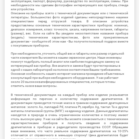
эксплуатации, паспорт, формуляр, руководство по эксплуатации, схемы. При
необходимости мы сделаем фотографии интересующего вас прибора, стенда
или устройства.
Описание на приборы взято с технической документации или с технической
литературы. Большинство фото изделий сделаны непосредственно нашими
специалистами перед отгрузкой товара. В описании устройства
предоставлены основные технические характеристики приборов: номинал,
диапазон измерения, класс точности, шкала, напряжение питания, габариты
(размер), вес. Если на сайте Вы увидели несоответствие названия прибора
(модель) техническим характеристикам, фото или прикрепленным
документам - сообщите об этом нам - Вы получите полезный подарок вместе
с покупаемым прибором.
При необходимости, уточнить общий вес и габариты или размер отдельной
части измерителя Вы можете в нашем сервисном центре. Наши инженеры
помогут подобрать полный аналог или наиболее подходящую замену на
интересующий вас прибор. Все аналоги и замена будут протестированы в
одной с наших лабораторий на полное соответствие Вашим требованиям.
Основная особенность нашего интернет магазина проведение объективных
консультаций при выборе необходимого оборудования. У нас работают
около 20 высококвалифицированных специалистов, которые готовы
ответить на все ваши вопросы.
В технической документации на каждый прибор или изделие указывается
информация по перечню и количеству содержания драгметаллов. В
документации приводится точная масса в граммах содержания драгоценных
металлов: золото Au, палладий Pd, платина Pt, серебро Ag, тантал Ta и другие
металлы платиновой группы (МПГ) на единицу изделия. Данные драгметаллы
находятся в природе в очень ограниченном количестве и поэтому имеют
столь высокую цену. У нас на сайте Вы можете ознакомиться с техническими
характеристиками приборов и получить сведения о содержании
драгметаллов в приборах и радиодеталях производства СССР. Обращаем
ваше внимание, что часто реальное содержание драгметаллов на 10-25%
отличается от справочного в меньшую сторону! Цена драгметаллов будет