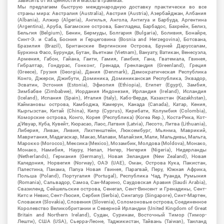
зависить от их ценности и массы в граммах.
Мы предлагаем быструю международную доставку практически во все
страны мира: Австралия (Australia), Австрия (Austria), Азербайджан, Албания
(Albania), Алжир (Algeria), Ангилья, Ангола, Антигуа и Барбуда, Аргентина
(Argentina), Аруба, Багамские острова, Бангладеш, Барбадос, Бахрейн, Белиз,
Бельгия (Belgium), Бенин, Бермуды, Болгария (Bulgaria), Боливия, Бонайре,
Синт-Э. и Саба, Босния и Герцеговина (Bosnia and Herzegovina), Ботсвана,
Бразилия (Brazil), Британские Виргинские Острова, Бруней Даруссалам,
Буркина Фасо, Бурунди, Бутан, Вьетнам (Vietnam), Вануату, Ватикан, Венесуэла,
Армения, Габон, Гайана, Гаити, Гамия, Гамбия, Гана, Гватемала, Гвинея,
Гибралтар, Гондурас, Гонконг, Гренада, Гренландия (Greenland), Греция
(Greece), Грузия (Georgia), Дания (Denmark), Демократическая Республика
Конго, Джерси, Джибути, Доминика, Доминиканская Республика, Эквадор,
Эсватин, Эстония (Estonia), Эфиопия (Ethiopia), Египет (Egypt), Замбия,
Зимбабве (Zimbabwe), Иордания Индонезия, Ирландия (Ireland), Исландия
(Iceland), Испания (Spain), Италия (Italy), Кабо-Верде, Казахстан (Kazakhstan),
Каймановы острова, Камбоджа, Камерун, Канада (Canada), Катар, Кения,
Кыргызстан, Китай (China), Кипр (Cyprus), Кирибати, Колумбия (Colombia),
Коморские острова, Конго, Корея (Республика) (Korea Rep.), Коста-Рика, Кот-
д'Ивуар, Куба, Кувейт, Кюрасао, Лаос, Латвия (Latvia), Лесото, Литва (Lithuania),
Либерия, Ливан, Ливия, Лихтенштейн, Люксембург, Мьянма, Маврикий,
Мавритания, Мадагаскар, Макао, Малави, Малайзия, Мали, Мальдивы, Мальта,
Марокко (Morocco), Мексика (Mexico), Мозамбик, Молдова (Moldova), Монако,
Монако, Намибия, Науру, Непал, Нигер, Нигерия (Nigeria), Нидерланды
(Netherlands), Германия (Germany), Новая Зеландия (New Zealand), Новая
Каледония, Норвегия (Norway), ОАЭ (UAE), Оман, Острова Кука, Пакистан,
Палестина, Панама, Папуа Новая Гвинея, Парагвай, Перу, Южная Африка,
Польша (Poland), Португалия (Portugal), Республика Чад, Руанда, Румыния
(Romania), Сальвадор, Самоа, Сан-Марино, Саудовская Аравия (Saudi Arabia),
Свазиленд, Сейшельские острова, Сенегал, Сент-Винсент и Гренадины, Сент-
Китс и Невис, Сент-Люсия, Сербия (Serbia), Сингапур (Singapore), Синт-Мартен,
Словакия (Slovakia), Словения (Slovenia), Соломоновые острова, Соединенное
Королевство Великобритании и Северной Ирландии (United Kingdom of Great
Britain and Northern Ireland), Судан, Суринам, Восточный Тимор (Тимор-
Лешти), США (USA), Сьерра-Леоне, Таджикистан, Тайвань (Taiwan), Таиланд