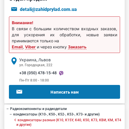
detali@zahidprylad.com.ua
Внимание!
В связи с большим количеством входных заказов,
для ускорения их обработки, новые заявки
принимаются только на
Email
,
Viber
и через кнопку
Заказать
Украина, Львов
ул. Городоцкая, 222
+38 (050) 478-15-48
Пн-Пт 8:00 - 18:00
Написать нам
Радиокомпоненты и радиодетали
конденсаторы (К10-, К50-, К52-, К53-, К73- и другие)
конденсаторы разные (К10, К15У, К40, К50, К73, КВИ, КМ, КТ4
и другие)