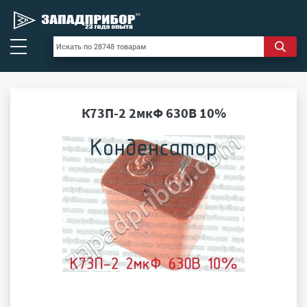
К73П-2 2мкФ 630В 10%