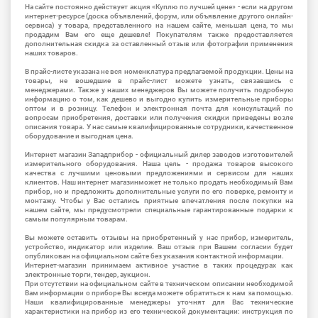
На сайте постоянно действует акция «Куплю по лучшей цене» - если на другом
интернет-ресурсе (доска объявлений, форум, или объявление другого онлайн-
сервиса) у товара, представленного на нашем сайте, меньшая цена, то мы
продадим Вам его еще дешевле! Покупателям также предоставляется
дополнительная скидка за оставленный отзыв или фотографии применения
наших товаров.
В прайс-листе указана не вся номенклатура предлагаемой продукции. Цены на
товары, не вошедшие в прайс-лист можете узнать, связавшись с
менеджерами. Также у наших менеджеров Вы можете получить подробную
информацию о том, как дешево и выгодно купить измерительные приборы
оптом и в розницу. Телефон и электронная почта для консультаций по
вопросам приобретения, доставки или получения скидки приведены возле
описания товара. У нас самые квалифицированные сотрудники, качественное
оборудование и выгодная цена.
Интернет магазин Западприбор - официальный дилер заводов изготовителей
измерительного оборудования. Наша цель - продажа товаров высокого
качества с лучшими ценовыми предложениями и сервисом для наших
клиентов. Наш интернет магазинможет не только продать необходимый Вам
прибор, но и предложить дополнительные услуги по его поверке, ремонту и
монтажу. Чтобы у Вас остались приятные впечатления после покупки на
нашем сайте, мы предусмотрели специальные гарантированные подарки к
самым популярным товарам.
Вы можете оставить отзывы на приобретенный у нас прибор, измеритель,
устройство, индикатор или изделие. Ваш отзыв при Вашем согласии будет
опубликован на официальном сайте без указания контактной информации.
Интернет-магазин принимаем активное участие в таких процедурах как
электронные торги, тендер, аукцион.
При отсутствии на официальном сайте в техническом описании необходимой
Вам информации о приборе Вы всегда можете обратиться к нам за помощью.
Наши квалифицированные менеджеры уточнят для Вас технические
характеристики на прибор из его технической документации: инструкция по