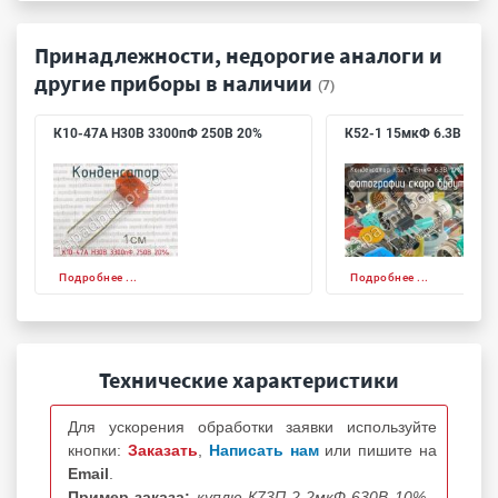
Принадлежности, недорогие аналоги и
другие приборы в наличии
(7)
К10-47А Н30В 3300пФ 250В 20%
К52-1 15мкФ 6.3В 10%
Подробнее ...
Подробнее ...
Технические характеристики
Для ускорения обработки заявки используйте
кнопки:
Заказать
,
Написать нам
или пишите на
Email
.
Пример заказа:
куплю К73П-2 2мкФ 630В 10% -