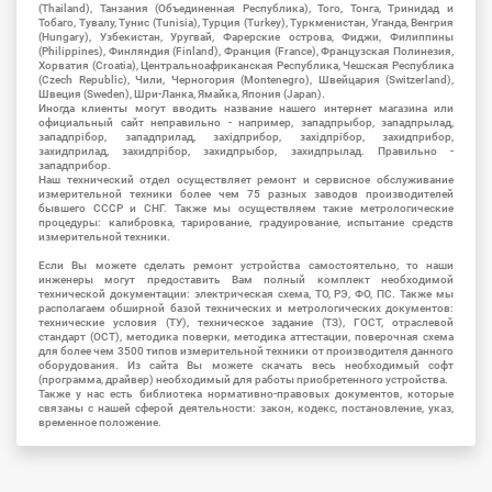
(Thailand), Танзания (Объединенная Республика), Того, Тонга, Тринидад и
Тобаго, Тувалу, Тунис (Tunisia), Турция (Turkey), Туркменистан, Уганда, Венгрия
(Hungary), Узбекистан, Уругвай, Фарерские острова, Фиджи, Филиппины
(Philippines), Финляндия (Finland), Франция (France), Французская Полинезия,
Хорватия (Croatia), Центральноафриканская Республика, Чешская Республика
(Czech Republic), Чили, Черногория (Montenegro), Швейцария (Switzerland),
Швеция (Sweden), Шри-Ланка, Ямайка, Япония (Japan).
Иногда клиенты могут вводить название нашего интернет магазина или
официальный сайт неправильно - например, западпрыбор, западпрылад,
западпрібор, западприлад, західприбор, західпрібор, захидприбор,
захидприлад, захидпрібор, захидпрыбор, захидпрылад. Правильно -
западприбор.
Наш технический отдел осуществляет ремонт и сервисное обслуживание
измерительной техники более чем 75 разных заводов производителей
бывшего СССР и СНГ. Также мы осуществляем такие метрологические
процедуры: калибровка, тарирование, градуирование, испытание средств
измерительной техники.
Если Вы можете сделать ремонт устройства самостоятельно, то наши
инженеры могут предоставить Вам полный комплект необходимой
технической документации: электрическая схема, ТО, РЭ, ФО, ПС. Также мы
располагаем обширной базой технических и метрологических документов:
технические условия (ТУ), техническое задание (ТЗ), ГОСТ, отраслевой
стандарт (ОСТ), методика поверки, методика аттестации, поверочная схема
для более чем 3500 типов измерительной техники от производителя данного
оборудования. Из сайта Вы можете скачать весь необходимый софт
(программа, драйвер) необходимый для работы приобретенного устройства.
Также у нас есть библиотека нормативно-правовых документов, которые
связаны с нашей сферой деятельности: закон, кодекс, постановление, указ,
временное положение.