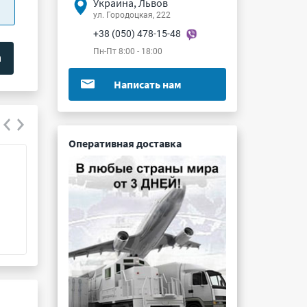
Украина, Львов
ул. Городоцкая, 222
+38 (050) 478-15-48
Пн-Пт 8:00 - 18:00
Написать нам
Оперативная доставка
К52-5С 10мкФ 70В 20%
К53-14 2.2мкФ 
Подробнее ...
Подробнее ...