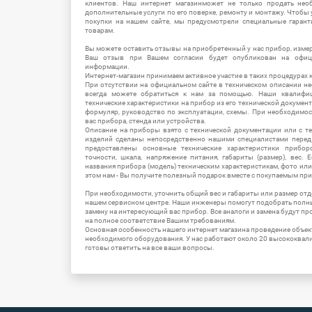
клиентов. Наш интернет магазинможет не только продать не
дополнительные услуги по его поверке, ремонту и монтажу. Чтобы 
покупки на нашем сайте, мы предусмотрели специальные гара
товарам.
Вы можете оставить отзывы на приобретенный у нас прибор, измер
Ваш отзыв при Вашем согласии будет опубликован на офици
информации.
Интернет-магазин принимаем активное участие в таких процедурах к
При отсутствии на официальном сайте в техническом описании 
всегда можете обратиться к нам за помощью. Наши квалифи
технические характеристики на прибор из его технической документ
формуляр, руководство по эксплуатации, схемы. При необходимо
вас прибора, стенда или устройства.
Описание на приборы взято с технической документации или с т
изделий сделаны непосредственно нашими специалистами перед 
предоставлены основные технические характеристики приборо
точности, шкала, напряжение питания, габариты (размер), вес.
названия прибора (модель) техническим характеристикам, фото ил
этом нам - Вы получите полезный подарок вместе с покупаемым пр
При необходимости, уточнить общий вес и габариты или размер отд
нашем сервисном центре. Наши инженеры помогут подобрать полн
замену на интересующий вас прибор. Все аналоги и замена будут п
на полное соответствие Вашим требованиям.
Основная особенность нашего интернет магазина проведение объе
необходимого оборудования. У нас работают около 20 высококва
готовы ответить на все ваши вопросы.