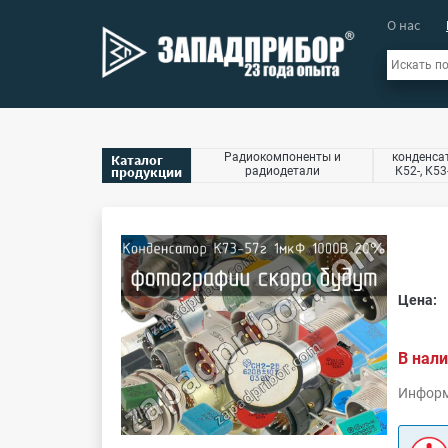
О нас
Радиокомпоненты и
конденсат
Каталог
продукции
радиодетали
К52-, К53
Цена:
В нали
Информ