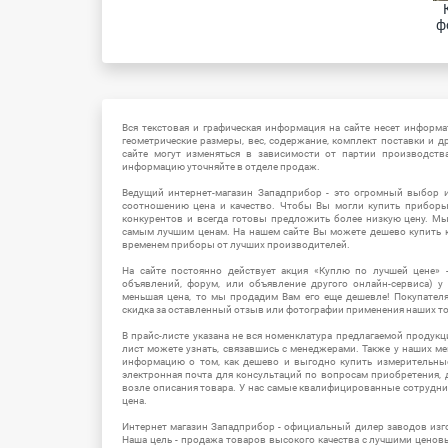
ф
Вся текстовая и графическая информация на сайте несет информат
геометрические размеры, вес, содержание, комплект поставки и д
сайте могут изменяться в зависимости от партии производств
информацию уточняйте в отделе продаж.
Ведущий интернет-магазин Западприбор - это огромный выбор 
соотношению цена и качество. Чтобы Вы могли купить прибор
конкурентов и всегда готовы предложить более низкую цену. М
самым лучшим ценам. На нашем сайте Вы можете дешево купить к
временем приборы от лучших производителей.
На сайте постоянно действует акция «Куплю по лучшей цене» -
объявлений, форум, или объявление другого онлайн-сервиса) у 
меньшая цена, то мы продадим Вам его еще дешевле! Покупател
скидка за оставленный отзыв или фотографии применения наших т
В прайс-листе указана не вся номенклатура предлагаемой продукц
лист можете узнать, связавшись с менеджерами. Также у наших 
информацию о том, как дешево и выгодно купить измерительны
электронная почта для консультаций по вопросам приобретения,
возле описания товара. У нас самые квалифицированные сотрудни
цена.
Интернет магазин Западприбор - официальный дилер заводов изг
Наша цель - продажа товаров высокого качества с лучшими цено