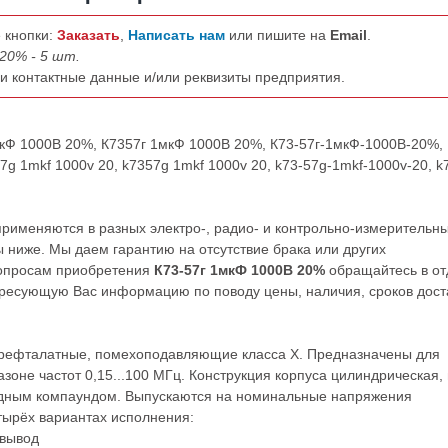
 кнопки:
Заказать
,
Написать нам
или пишите на
Email
.
20% - 5 шт.
ши контактные данные и/или реквизиты предприятия.
мкФ 1000В 20%, К7357г 1мкФ 1000В 20%, К73-57г-1мкФ-1000В-20%, 
g 1mkf 1000v 20, k7357g 1mkf 1000v 20, k73-57g-1mkf-1000v-20, k
рименяются в разных электро-, радио- и контрольно-измерительн
 ниже. Мы даем гарантию на отсутствие брака или других
вопросам приобретения
К73-57г 1мкФ 1000В 20%
обращайтесь в от
ресующую Вас информацию по поводу цены, наличия, сроков дост
рефталатные, помехоподавляющие класса Х. Предназначены для
оне частот 0,15...100 МГц. Конструкция корпуса цилиндрическая, 
сидным компаундом. Выпускаются на номинальные напряжения
етырёх вариантах исполнения:
 вывод