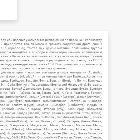
ибор или изделие указывается информация по перечню и количеству
ии приводится точная масса в граммах содержания драгоценных
на Pt, серебро Ag, тантал Ta и другие металлы платиновой группы
еталлы находятся в природе в очень ограниченном количестве и
на сайте Вы можете ознакомиться с техническими характеристиками
нии драгметаллов в приборах и радиодеталях производства СССР.
ое содержание драгметаллов на 10-25% отличается от справочного в
зависить от их ценности и массы в граммах.
ставку практически во все страны мира: Австралия (Australia),
ania), Алжир (Algeria), Ангилья, Ангола, Антигуа и Барбуда, Аргентина
гладеш, Барбадос, Бахрейн, Белиз, Бельгия (Belgium), Бенин, Бермуды,
-Э. и Саба, Босния и Герцеговина (Bosnia and Herzegovina), Ботсвана,
Острова, Бруней Даруссалам, Буркина Фасо, Бурунди, Бутан, Вьетнам
мения, Габон, Гайана, Гаити, Гамия, Гамбия, Гана, Гватемала, Гвинея,
андия (Greenland), Греция (Greece), Грузия (Georgia), Дания (Denmark),
рси, Джибути, Доминика, Доминиканская Республика, Эквадор,
hiopia), Египет (Egypt), Замбия, Зимбабве (Zimbabwe), Иордания
Iceland), Испания (Spain), Италия (Italy), Кабо-Верде, Казахстан
 Камерун, Канада (Canada), Катар, Кения, Кыргызстан, Китай (China),
), Коморские острова, Конго, Корея (Республика) (Korea Rep.), Коста-
ос, Латвия (Latvia), Лесото, Литва (Lithuania), Либерия, Ливан, Ливия,
икий, Мавритания, Мадагаскар, Макао, Малави, Малайзия, Мали,
ексика (Mexico), Мозамбик, Молдова (Moldova), Монако, Монако,
eria), Нидерланды (Netherlands), Германия (Germany), Новая Зеландия
Norway), ОАЭ (UAE), Оман, Острова Кука, Пакистан, Палестина, Панама,