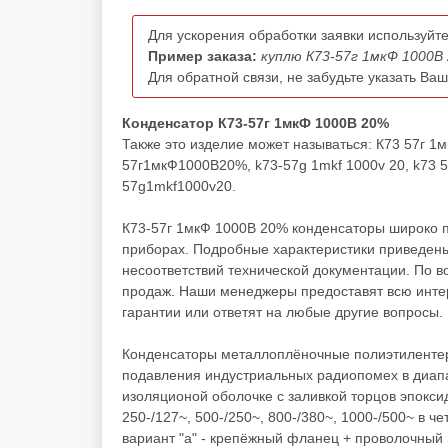
Для ускорения обработки заявки используйте
Пример заказа:
куплю К73-57г 1мкФ 1000В 
Для обратной связи, не забудьте указать Ва
Конденсатор К73-57г 1мкФ 1000В 20%
Также это изделие может называться: К73 57г 1
57г1мкФ1000В20%, k73-57g 1mkf 1000v 20, k73 57
57g1mkf1000v20.
К73-57г 1мкФ 1000В 20% конденсаторы широко п
приборах. Подробные характеристики приведены
несоответствий технической документации. По 
продаж. Наши менеджеры предоставят всю инте
гарантии или ответят на любые другие вопросы.
Конденсаторы металлоплёночные полиэтиленте
подавления индустриальных радиопомех в диапаз
изоляционой оболочке с заливкой торцов эпок
250-/127~, 500-/250~, 800-/380~, 1000-/500~ в ч
вариант "а" - крепёжный фланец + проволочный