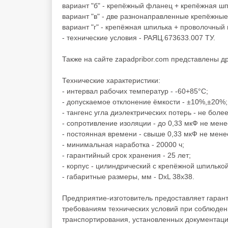
вариант "б" - крепёжный фланец + крепёжная ш
вариант "в" - две разнонаправленные крепёжны
вариант "г" - крепёжная шпилька + проволочный
- технические условия - РАЯЦ.673633.007 ТУ.
Также на сайте zapadpribor.com представлены д
Технические характеристики:
- интервал рабочих температур - -60+85°C;
- допускаемое отклонение ёмкости - ±10%,±20%;
- тангенс угла диэлектрических потерь - не более
- сопротивление изоляции - до 0,33 мкФ не мен
- постоянная времени - свыше 0,33 мкФ не мене
- минимальная наработка - 20000 ч;
- гарантийный срок хранения - 25 лет;
- корпус - цилиндрический с крепёжной шпильк
- габаритные размеры, мм - DxL 38х38.
Предприятие-изготовитель предоставляет гаран
требованиям технических условий при соблюден
транспортирования, установленных документаци