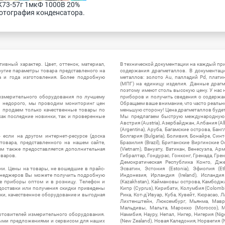
К73-57г 1мкФ 1000В 20% 
отография конденсатора.
ивный характер. Цвет, оттенок, материал,
В технической документации на каждый пр
ругие параметры товара представленого на
содержания драгметаллов. В документац
а и года изготовления. Более подробную
металлов: золото Au, палладий Pd, плати
(МПГ) на единицу изделия. Данные драгм
поэтому имеют столь высокую цену. У нас 
измерительного оборудования по лучшему
приборов и получить сведения о содержа
ы недорого, мы проводим мониторинг цен
Обращаем ваше внимание, что часто реальн
ы продаем только качественные товары по
меньшую сторону! Цена драгметаллов будет 
ак последние новинки, так и проверенные
Мы предлагаем быструю международную до
Австрия (Austria), Азербайджан, Албания (Alb
(Argentina), Аруба, Багамские острова, Бан
 если на другом интернет-ресурсе (доска
Болгария (Bulgaria), Боливия, Бонайре, Синт
товара, представленного на нашем сайте,
Бразилия (Brazil), Британские Виргинские 
ям также предоставляется дополнительная
(Vietnam), Вануату, Ватикан, Венесуэла, Ар
оваров.
Гибралтар, Гондурас, Гонконг, Гренада, Гренл
Демократическая Республика Конго, Дже
ии. Цены на товары, не вошедшие в прайс-
Эсватин, Эстония (Estonia), Эфиопия (Et
менеджеров Вы можете получить подробную
Индонезия, Ирландия (Ireland), Исландия (
е приборы оптом и в розницу. Телефон и
(Kazakhstan), Каймановы острова, Камбоджа,
 доставки или получения скидки приведены
Кипр (Cyprus), Кирибати, Колумбия (Colombia
ки, качественное оборудование и выгодная
Рика, Кот-д'Ивуар, Куба, Кувейт, Кюрасао, Ла
Лихтенштейн, Люксембург, Мьянма, Мавр
Мальдивы, Мальта, Марокко (Morocco), М
отовителей измерительного оборудования.
Намибия, Науру, Непал, Нигер, Нигерия (Nig
выми предложениями и сервисом для наших
(New Zealand), Новая Каледония, Норвегия (