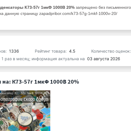
нденсаторы К73-57г 1мкФ 1000В 20%
запрещено без письменного
а данную страницу zapadpribor.com/k73-57g-1mkf-1000v-20/
ров:
1336
Рейтинг товара:
4.5
Количество оценок
я 1 раз в месяц; информация актуальна на
03 августа 2026
 на: К73-57г 1мкФ 1000В 20%