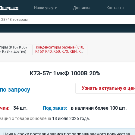
Покупаем
Наши услуги
Доставка
Контакты
оры (К10-, К50-,
конденсаторы разные (К10,
-, К73- и другие)
К15У, К40, К50, К73, КВИ, КМ,
КТ4 и другие)
К73-57г 1мкФ 1000В 20%
Узнать актуальную це
по запросу
чии:
34 шт.
Под заказ:
в наличии более 100 шт.
ация о товаре обновлена
18 июля 2026 года.
Цена и сроки поставки зависят от запрашиваемого количества.