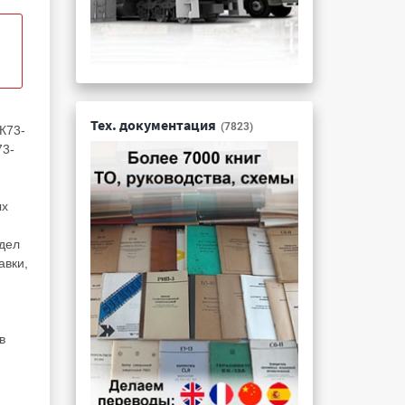
Тех. документация
(7823)
К73-
73-
ых
дел
авки,
в