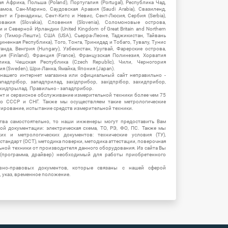
 Африка, Польша (Poland), Португалия (Portugal), Республика Чад,
амоа, Сан-Марино, Саудовская Аравия (Saudi Arabia), Свазиленд,
нт и Гренадины, Сент-Китс и Невис, Сент-Люсия, Сербия (Serbia),
овакия (Slovakia), Словения (Slovenia), Соломоновые острова,
 Северной Ирландии (United Kingdom of Great Britain and Northern
ор (Тимор-Лешти), США (USA), Сьерра-Леоне, Таджикистан, Тайвань
единенная Республика), Того, Тонга, Тринидад и Тобаго, Тувалу, Тунис
Уганда, Венгрия (Hungary), Узбекистан, Уругвай, Фарерские острова,
ия (Finland), Франция (France), Французская Полинезия, Хорватия
блика, Чешская Республика (Czech Republic), Чили, Черногория
ия (Sweden), Шри-Ланка, Ямайка, Япония (Japan).
 нашего интернет магазина или официальный сайт неправильно -
адпрібор, западприлад, західприбор, західпрібор, захидприбор,
ахидпрылад. Правильно - западприбор.
нт и сервисное обслуживание измерительной техники более чем 75
о СССР и СНГ. Также мы осуществляем такие метрологические
уирование, испытание средств измерительной техники.
тва самостоятельно, то наши инженеры могут предоставить Вам
й документации: электрическая схема, ТО, РЭ, ФО, ПС. Также мы
их и метрологических документов: технические условия (ТУ),
 стандарт (ОСТ), методика поверки, методика аттестации, поверочная
ьной техники от производителя данного оборудования. Из сайта Вы
(программа, драйвер) необходимый для работы приобретенного
вно-правовых документов, которые связаны с нашей сферой
, указ, временное положение.