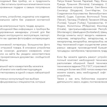
обходимый Вам прибор, но и предложить
Папуа Новая Гвинея, Парагвай, Перу, Южная
у Вас остались приятные впечатления после
Руанда, Румыния (Romania), Сальвадор, С
нтированные подарки к самым популярным
Сейшельские острова, Сенегал, Сент-Винсе
Сингапур (Singapore), Синт-Мартен, Сл
Соединенное Королевство Великобритании и
итель, устройство, индикатор или изделие.
Ireland), Судан, Суринам, Восточный Тим
альном сайте без указания контактной
(Taiwan), Таиланд (Thailand), Танзания (Объ
(Tunisia), Турция (Turkey), Туркменистан, 
ак электронные торги, тендер, аукцион.
Фиджи, Филиппины (Philippines), Финлянд
необходимой Вам информации о приборе Вы
(Croatia), Центральноафриканская Респу
цированные менеджеры уточнят для Вас
(Montenegro), Швейцария (Switzerland), Швец
ации: инструкция по эксплуатации, паспорт,
Иногда клиенты могут вводить название
сти мы сделаем фотографии интересующего
например, западпрыбор, западпрылад, зап
захидприлад, захидпрібор, захидпрыбор, з
ехнической литературы. Большинство фото
Наш технический отдел осуществляет ремо
отгрузкой товара. В описании устройства
разных заводов производителей бывшег
в: номинал, диапазон измерения, класс
процедуры: калибровка, тарирование, град
 Если на сайте Вы увидели несоответствие
и прикрепленным документам - сообщите об
Если Вы можете сделать ремонт устройс
ибором.
полный комплект необходимой техническо
располагаем обширной базой техническ
ельной части измерителя Вы можете в
техническое задание (ТЗ), ГОСТ, отраслевой
ый аналог или наиболее подходящую
схема для более чем 3500 типов измерител
ротестированы в одной с наших лабораторий
можете скачать весь необходимый софт 
устройства.
ктивных консультаций при выборе
Также у нас есть библиотека нормати
лифицированных специалистов, которые
деятельности: закон, кодекс, постановление