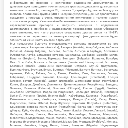
информация по перечню и количеству содержания драгметаллов. В
документации приводится точная масса в граммах содержания драгоценных
металлов: золото Au, палладий Pd, платина Pt, серебро Ag, тантал Ta и другие
металлы платиновой группы (МПГ) на единицу изделия. Данные драгметаллы
находятся в природе в очень ограниченном количестве и поэтому имеют
столь высокую цену. У нас на сайте Вы можете ознакомиться с техническими
характеристиками приборов и получить сведения о содержании
драгметаллов в приборах и радиодеталях производства СССР. Обращаем
ваше внимание, что часто реальное содержание драгметаллов на 10-25%
отличается от справочного в меньшую сторону! Цена драгметаллов будет
зависить от их ценности и массы в граммах.
Мы предлагаем быструю международную доставку практически во все
страны мира: Австралия (Australia), Австрия (Austria), Азербайджан, Албания
(Albania), Алжир (Algeria), Ангилья, Ангола, Антигуа и Барбуда, Аргентина
(Argentina), Аруба, Багамские острова, Бангладеш, Барбадос, Бахрейн, Белиз,
Бельгия (Belgium), Бенин, Бермуды, Болгария (Bulgaria), Боливия, Бонайре,
Синт-Э. и Саба, Босния и Герцеговина (Bosnia and Herzegovina), Ботсвана,
Бразилия (Brazil), Британские Виргинские Острова, Бруней Даруссалам,
Буркина Фасо, Бурунди, Бутан, Вьетнам (Vietnam), Вануату, Ватикан, Венесуэла,
Армения, Габон, Гайана, Гаити, Гамия, Гамбия, Гана, Гватемала, Гвинея,
Гибралтар, Гондурас, Гонконг, Гренада, Гренландия (Greenland), Греция
(Greece), Грузия (Georgia), Дания (Denmark), Демократическая Республика
Конго, Джерси, Джибути, Доминика, Доминиканская Республика, Эквадор,
Эсватин, Эстония (Estonia), Эфиопия (Ethiopia), Египет (Egypt), Замбия,
Зимбабве (Zimbabwe), Иордания Индонезия, Ирландия (Ireland), Исландия
(Iceland), Испания (Spain), Италия (Italy), Кабо-Верде, Казахстан (Kazakhstan),
Каймановы острова, Камбоджа, Камерун, Канада (Canada), Катар, Кения,
Кыргызстан, Китай (China), Кипр (Cyprus), Кирибати, Колумбия (Colombia),
Коморские острова, Конго, Корея (Республика) (Korea Rep.), Коста-Рика, Кот-
д'Ивуар, Куба, Кувейт, Кюрасао, Лаос, Латвия (Latvia), Лесото, Литва (Lithuania),
Либерия, Ливан, Ливия, Лихтенштейн, Люксембург, Мьянма, Маврикий,
Мавритания, Мадагаскар, Макао, Малави, Малайзия, Мали, Мальдивы, Мальта,
Марокко (Morocco), Мексика (Mexico), Мозамбик, Молдова (Moldova), Монако,
Монако, Намибия, Науру, Непал, Нигер, Нигерия (Nigeria), Нидерланды