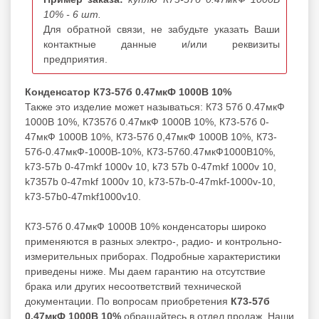
10% - 6 шт.
Для обратной связи, не забудьте указать Ваши
контактные данные и/или реквизиты
предприятия.
Конденсатор К73-57б 0.47мкФ 1000В 10%
Также это изделие может называться: К73 57б 0.47мкФ
1000В 10%, К7357б 0.47мкФ 1000В 10%, К73-57б 0-
47мкФ 1000В 10%, К73-57б 0,47мкФ 1000В 10%, К73-
57б-0.47мкФ-1000В-10%, К73-57б0.47мкФ1000В10%,
k73-57b 0-47mkf 1000v 10, k73 57b 0-47mkf 1000v 10,
k7357b 0-47mkf 1000v 10, k73-57b-0-47mkf-1000v-10,
k73-57b0-47mkf1000v10.
К73-57б 0.47мкФ 1000В 10% конденсаторы широко
применяются в разных электро-, радио- и контрольно-
измерительных приборах. Подробные характеристики
приведены ниже. Мы даем гарантию на отсутствие
брака или других несоответствий технической
документации. По вопросам приобретения
К73-57б
0.47мкФ 1000В 10%
обращайтесь в отдел продаж. Наши