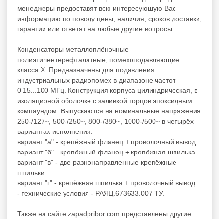
менеджеры предоставят всю интересующую Вас
информацию по поводу цены, наличия, сроков доставки,
гарантии или ответят на любые другие вопросы.
Конденсаторы металлоплёночные
полиэтилентерефталатные, помехоподавляющие
класса Х. Предназначены для подавления
индустриальных радиопомех в диапазоне частот
0,15...100 МГц. Конструкция корпуса цилиндрическая, в
изоляционой оболочке с заливкой торцов эпоксидным
компаундом. Выпускаются на номинальные напряжения
250-/127~, 500-/250~, 800-/380~, 1000-/500~ в четырёх
вариантах исполнения:
вариант "а" - крепёжный фланец + проволочный вывод
вариант "б" - крепёжный фланец + крепёжная шпилька
вариант "в" - две разнонаправленные крепёжные
шпильки
вариант "г" - крепёжная шпилька + проволочный вывод
- технические условия - РАЯЦ.673633.007 ТУ.
Также на сайте zapadpribor.com представлены другие