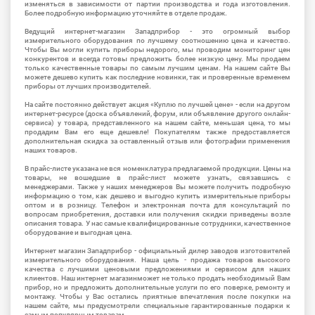
изменяться в зависимости от партии производства и года изготовления.
Более подробную информацию уточняйте в отделе продаж.
Ведущий интернет-магазин Западприбор - это огромный выбор
измерительного оборудования по лучшему соотношению цена и качество.
Чтобы Вы могли купить приборы недорого, мы проводим мониторинг цен
конкурентов и всегда готовы предложить более низкую цену. Мы продаем
только качественные товары по самым лучшим ценам. На нашем сайте Вы
можете дешево купить как последние новинки, так и проверенные временем
приборы от лучших производителей.
На сайте постоянно действует акция «Куплю по лучшей цене» - если на другом
интернет-ресурсе (доска объявлений, форум, или объявление другого онлайн-
сервиса) у товара, представленного на нашем сайте, меньшая цена, то мы
продадим Вам его еще дешевле! Покупателям также предоставляется
дополнительная скидка за оставленный отзыв или фотографии применения
наших товаров.
В прайс-листе указана не вся номенклатура предлагаемой продукции. Цены на
товары, не вошедшие в прайс-лист можете узнать, связавшись с
менеджерами. Также у наших менеджеров Вы можете получить подробную
информацию о том, как дешево и выгодно купить измерительные приборы
оптом и в розницу. Телефон и электронная почта для консультаций по
вопросам приобретения, доставки или получения скидки приведены возле
описания товара. У нас самые квалифицированные сотрудники, качественное
оборудование и выгодная цена.
Интернет магазин Западприбор - официальный дилер заводов изготовителей
измерительного оборудования. Наша цель - продажа товаров высокого
качества с лучшими ценовыми предложениями и сервисом для наших
клиентов. Наш интернет магазинможет не только продать необходимый Вам
прибор, но и предложить дополнительные услуги по его поверке, ремонту и
монтажу. Чтобы у Вас остались приятные впечатления после покупки на
нашем сайте, мы предусмотрели специальные гарантированные подарки к
самым популярным товарам.