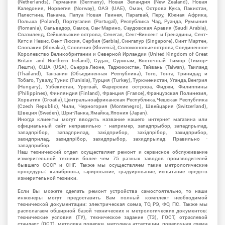
(Netherlands), Германия (Germany), Новая Зеландия (New Zealand), Новая
Каледония, Норвегия (Norway), ОАЭ (UAE), Оман, Острова Кука, Пакистан,
Палестина, Панама, Папуа Новая Гвинея, Парагвай, Перу, Южная Африка,
Польша (Poland), Португалия (Portugal), Республика Чад, Руанда, Румыния
(Romania), Сальвадор, Самоа, Сан-Марино, Саудовская Аравия (Saudi Arabia),
Свазиленд, Сейшельские острова, Сенегал, Сент-Винсент и Гренадины, Сент-
Китс и Невис, Сент-Люсия, Сербия (Serbia), Сингапур (Singapore), Синт-Мартен,
Словакия (Slovakia), Словения (Slovenia), Соломоновые острова, Соединенное
Королевство Великобритании и Северной Ирландии (United Kingdom of Great
Britain and Northern Ireland), Судан, Суринам, Восточный Тимор (Тимор-
Лешти), США (USA), Сьерра-Леоне, Таджикистан, Тайвань (Taiwan), Таиланд
(Thailand), Танзания (Объединенная Республика), Того, Тонга, Тринидад и
Тобаго, Тувалу, Тунис (Tunisia), Турция (Turkey), Туркменистан, Уганда, Венгрия
(Hungary), Узбекистан, Уругвай, Фарерские острова, Фиджи, Филиппины
(Philippines), Финляндия (Finland), Франция (France), Французская Полинезия,
Хорватия (Croatia), Центральноафриканская Республика, Чешская Республика
(Czech Republic), Чили, Черногория (Montenegro), Швейцария (Switzerland),
Швеция (Sweden), Шри-Ланка, Ямайка, Япония (Japan).
Иногда клиенты могут вводить название нашего интернет магазина или
официальный сайт неправильно - например, западпрыбор, западпрылад,
западпрібор, западприлад, західприбор, західпрібор, захидприбор,
захидприлад, захидпрібор, захидпрыбор, захидпрылад. Правильно -
западприбор.
Наш технический отдел осуществляет ремонт и сервисное обслуживание
измерительной техники более чем 75 разных заводов производителей
бывшего СССР и СНГ. Также мы осуществляем такие метрологические
процедуры: калибровка, тарирование, градуирование, испытание средств
измерительной техники.
Если Вы можете сделать ремонт устройства самостоятельно, то наши
инженеры могут предоставить Вам полный комплект необходимой
технической документации: электрическая схема, ТО, РЭ, ФО, ПС. Также мы
располагаем обширной базой технических и метрологических документов:
технические условия (ТУ), техническое задание (ТЗ), ГОСТ, отраслевой
стандарт (ОСТ), методика поверки, методика аттестации, поверочная схема