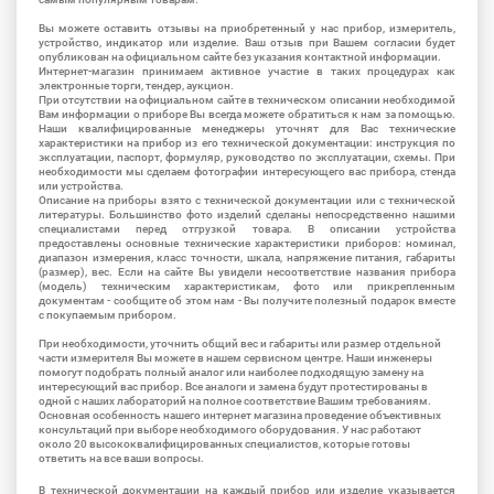
Вы можете оставить отзывы на приобретенный у нас прибор, измеритель,
устройство, индикатор или изделие. Ваш отзыв при Вашем согласии будет
опубликован на официальном сайте без указания контактной информации.
Интернет-магазин принимаем активное участие в таких процедурах как
электронные торги, тендер, аукцион.
При отсутствии на официальном сайте в техническом описании необходимой
Вам информации о приборе Вы всегда можете обратиться к нам за помощью.
Наши квалифицированные менеджеры уточнят для Вас технические
характеристики на прибор из его технической документации: инструкция по
эксплуатации, паспорт, формуляр, руководство по эксплуатации, схемы. При
необходимости мы сделаем фотографии интересующего вас прибора, стенда
или устройства.
Описание на приборы взято с технической документации или с технической
литературы. Большинство фото изделий сделаны непосредственно нашими
специалистами перед отгрузкой товара. В описании устройства
предоставлены основные технические характеристики приборов: номинал,
диапазон измерения, класс точности, шкала, напряжение питания, габариты
(размер), вес. Если на сайте Вы увидели несоответствие названия прибора
(модель) техническим характеристикам, фото или прикрепленным
документам - сообщите об этом нам - Вы получите полезный подарок вместе
с покупаемым прибором.
При необходимости, уточнить общий вес и габариты или размер отдельной
части измерителя Вы можете в нашем сервисном центре. Наши инженеры
помогут подобрать полный аналог или наиболее подходящую замену на
интересующий вас прибор. Все аналоги и замена будут протестированы в
одной с наших лабораторий на полное соответствие Вашим требованиям.
Основная особенность нашего интернет магазина проведение объективных
консультаций при выборе необходимого оборудования. У нас работают
около 20 высококвалифицированных специалистов, которые готовы
ответить на все ваши вопросы.
В технической документации на каждый прибор или изделие указывается