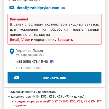
detali@zahidprylad.com.ua
Внимание!
В связи с большим количеством входных заказов,
для ускорения их обработки, новые заявки
принимаются только на
Email
,
Viber
и через кнопку
Заказать
Украина, Львов
ул. Городоцкая, 222
+38 (050) 478-15-48
Пн-Пт 8:00 - 18:00
Написать нам
Радиокомпоненты и радиодетали
конденсаторы (К10-, К50-, К52-, К53-, К73- и другие)
конденсаторы разные (К10, К15У, К40, К50, К73, КВИ, КМ, КТ4
и другие)