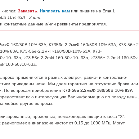
 кнопки:
Заказать
,
Написать нам
или пишите на
Email
.
50В 10% 63А - 2 шт.
ши контактные данные и/или реквизиты предприятия.
.2мкФ 160/50В 10% 63А, К7356е 2.2мкФ 160/50В 10% 63А, К73-56е 2
 10% 63А, К73-56е-2.2мкФ-160/50В-10%-63А, К73-
 10- 63a, k73 56e 2-2mkf 160-50v 10- 63a, k7356e 2-2mkf 160-50v 
mkf160-50v10-63a.
ироко применяются в разных электро-, радио- и контрольно-
тики приведены ниже. Мы даем гарантию на отсутствие брака или
ии. По вопросам приобретения
К73-56е 2.2мкФ 160/50В 10% 63А
предоставят всю интересующую Вас информацию по поводу цены,
 на любые другие вопросы.
лизированные, проходные, помехоподавляющие класса "Х".
радиопомех в диапазоне частот от 0.15 до 1000 МГц. Могут