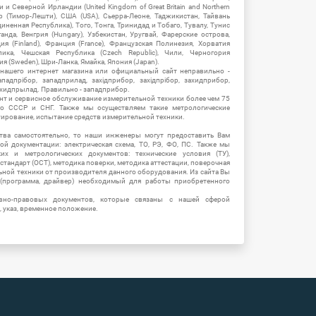
 Северной Ирландии (United Kingdom of Great Britain and Northern
ор (Тимор-Лешти), США (USA), Сьерра-Леоне, Таджикистан, Тайвань
единенная Республика), Того, Тонга, Тринидад и Тобаго, Тувалу, Тунис
Уганда, Венгрия (Hungary), Узбекистан, Уругвай, Фарерские острова,
ия (Finland), Франция (France), Французская Полинезия, Хорватия
блика, Чешская Республика (Czech Republic), Чили, Черногория
ия (Sweden), Шри-Ланка, Ямайка, Япония (Japan).
 нашего интернет магазина или официальный сайт неправильно -
адпрібор, западприлад, західприбор, західпрібор, захидприбор,
ахидпрылад. Правильно - западприбор.
нт и сервисное обслуживание измерительной техники более чем 75
о СССР и СНГ. Также мы осуществляем такие метрологические
уирование, испытание средств измерительной техники.
тва самостоятельно, то наши инженеры могут предоставить Вам
й документации: электрическая схема, ТО, РЭ, ФО, ПС. Также мы
их и метрологических документов: технические условия (ТУ),
 стандарт (ОСТ), методика поверки, методика аттестации, поверочная
ьной техники от производителя данного оборудования. Из сайта Вы
(программа, драйвер) необходимый для работы приобретенного
вно-правовых документов, которые связаны с нашей сферой
, указ, временное положение.