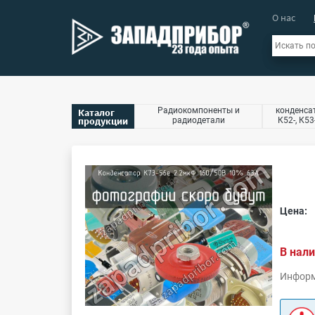
О нас
Радиокомпоненты и
конденсат
Каталог
продукции
радиодетали
К52-, К53
Цена:
В нали
Информ