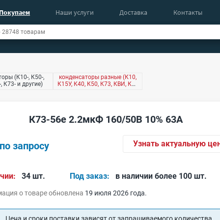
Покупаем
Наши услуги
Доставка
Контакты
оры (К10-, К50-,
конденсаторы разные (К10,
-, К73- и другие)
К15У, К40, К50, К73, КВИ, КМ,
КТ4 и другие)
К73-56е 2.2мкФ 160/50В 10% 63А
Узнать актуальную це
по запросу
чии:
34 шт.
Под заказ:
в наличии более 100 шт.
ация о товаре обновлена
19 июля 2026 года.
Цена и сроки поставки зависят от запрашиваемого количества.