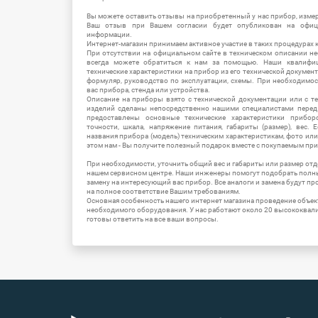
Вы можете оставить отзывы на приобретенный у нас прибор, измер
Ваш отзыв при Вашем согласии будет опубликован на офици
информации.
Интернет-магазин принимаем активное участие в таких процедурах к
При отсутствии на официальном сайте в техническом описании 
всегда можете обратиться к нам за помощью. Наши квалифи
технические характеристики на прибор из его технической документ
формуляр, руководство по эксплуатации, схемы. При необходимо
вас прибора, стенда или устройства.
Описание на приборы взято с технической документации или с т
изделий сделаны непосредственно нашими специалистами перед 
предоставлены основные технические характеристики приборо
точности, шкала, напряжение питания, габариты (размер), вес.
названия прибора (модель) техническим характеристикам, фото ил
этом нам - Вы получите полезный подарок вместе с покупаемым пр
При необходимости, уточнить общий вес и габариты или размер отд
нашем сервисном центре. Наши инженеры помогут подобрать полн
замену на интересующий вас прибор. Все аналоги и замена будут п
на полное соответствие Вашим требованиям.
Основная особенность нашего интернет магазина проведение объе
необходимого оборудования. У нас работают около 20 высококва
готовы ответить на все ваши вопросы.