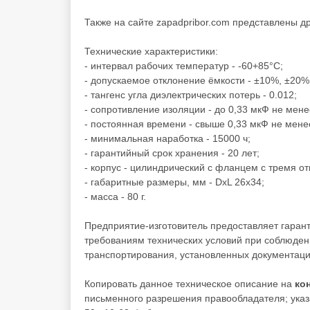
Также на сайте zapadpribor.com представлены д
Технические характеристики:
- интервал рабочих температур - -60+85°C;
- допускаемое отклонение ёмкости - ±10%, ±20%
- тангенс угла диэлектрических потерь - 0.012;
- сопротивление изоляции - до 0,33 мкФ не мен
- постоянная времени - свыше 0,33 мкФ не мене
- минимальная наработка - 15000 ч;
- гарантийный срок хранения - 20 лет;
- корпус - цилиндрический с фланцем с тремя о
- габаритные размеры, мм - DxL 26х34;
- масса - 80 г.
Предприятие-изготовитель предоставляет гаран
требованиям технических условий при соблюден
транспортирования, установленных документаци
Копировать данное техническое описание на
ко
письменного разрешения правообладателя; указа