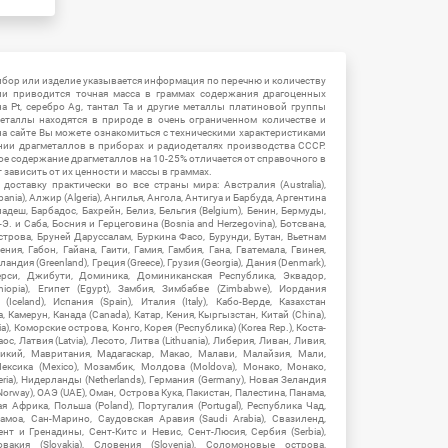
ибор или изделие указывается информация по перечню и количеству
ии приводится точная масса в граммах содержания драгоценных
на Pt, серебро Ag, тантал Ta и другие металлы платиновой группы
еталлы находятся в природе в очень ограниченном количестве и
на сайте Вы можете ознакомиться с техническими характеристиками
нии драгметаллов в приборах и радиодеталях производства СССР.
ое содержание драгметаллов на 10-25% отличается от справочного в
зависить от их ценности и массы в граммах.
ставку практически во все страны мира: Австралия (Australia),
ania), Алжир (Algeria), Ангилья, Ангола, Антигуа и Барбуда, Аргентина
гладеш, Барбадос, Бахрейн, Белиз, Бельгия (Belgium), Бенин, Бермуды,
-Э. и Саба, Босния и Герцеговина (Bosnia and Herzegovina), Ботсвана,
Острова, Бруней Даруссалам, Буркина Фасо, Бурунди, Бутан, Вьетнам
мения, Габон, Гайана, Гаити, Гамия, Гамбия, Гана, Гватемала, Гвинея,
андия (Greenland), Греция (Greece), Грузия (Georgia), Дания (Denmark),
рси, Джибути, Доминика, Доминиканская Республика, Эквадор,
hiopia), Египет (Egypt), Замбия, Зимбабве (Zimbabwe), Иордания
Iceland), Испания (Spain), Италия (Italy), Кабо-Верде, Казахстан
 Камерун, Канада (Canada), Катар, Кения, Кыргызстан, Китай (China),
), Коморские острова, Конго, Корея (Республика) (Korea Rep.), Коста-
ос, Латвия (Latvia), Лесото, Литва (Lithuania), Либерия, Ливан, Ливия,
икий, Мавритания, Мадагаскар, Макао, Малави, Малайзия, Мали,
ексика (Mexico), Мозамбик, Молдова (Moldova), Монако, Монако,
eria), Нидерланды (Netherlands), Германия (Germany), Новая Зеландия
Norway), ОАЭ (UAE), Оман, Острова Кука, Пакистан, Палестина, Панама,
 Африка, Польша (Poland), Португалия (Portugal), Республика Чад,
амоа, Сан-Марино, Саудовская Аравия (Saudi Arabia), Свазиленд,
нт и Гренадины, Сент-Китс и Невис, Сент-Люсия, Сербия (Serbia),
овакия (Slovakia), Словения (Slovenia), Соломоновые острова,