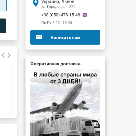
Украина, Львов
ул. Городоцкая, 222
+38 (050) 478-15-48
Пн-Пт 8:00 - 18:00
Написать нам
Оперативная доставка
К53-16 47мкФ 20В 20%
К78-2 0.015мкФ
Подробнее ...
Подробнее ...