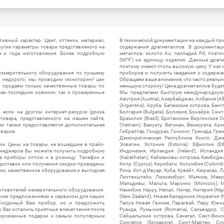
ивный характер. Цвет, оттенок, материал,
В технической документации на каждый пр
ругие параметры товара представленого на
содержания драгметаллов. В документац
а и года изготовления. Более подробную
металлов: золото Au, палладий Pd, плати
(МПГ) на единицу изделия. Данные драгм
поэтому имеют столь высокую цену. У нас 
измерительного оборудования по лучшему
приборов и получить сведения о содержа
ы недорого, мы проводим мониторинг цен
Обращаем ваше внимание, что часто реальн
ы продаем только качественные товары по
меньшую сторону! Цена драгметаллов будет 
ак последние новинки, так и проверенные
Мы предлагаем быструю международную до
Австрия (Austria), Азербайджан, Албания (Alb
(Argentina), Аруба, Багамские острова, Бан
 если на другом интернет-ресурсе (доска
Болгария (Bulgaria), Боливия, Бонайре, Синт
товара, представленного на нашем сайте,
Бразилия (Brazil), Британские Виргинские 
ям также предоставляется дополнительная
(Vietnam), Вануату, Ватикан, Венесуэла, Ар
оваров.
Гибралтар, Гондурас, Гонконг, Гренада, Гренл
Демократическая Республика Конго, Дже
ии. Цены на товары, не вошедшие в прайс-
Эсватин, Эстония (Estonia), Эфиопия (Et
менеджеров Вы можете получить подробную
Индонезия, Ирландия (Ireland), Исландия (
е приборы оптом и в розницу. Телефон и
(Kazakhstan), Каймановы острова, Камбоджа,
 доставки или получения скидки приведены
Кипр (Cyprus), Кирибати, Колумбия (Colombia
ки, качественное оборудование и выгодная
Рика, Кот-д'Ивуар, Куба, Кувейт, Кюрасао, Ла
Лихтенштейн, Люксембург, Мьянма, Мавр
Мальдивы, Мальта, Марокко (Morocco), М
отовителей измерительного оборудования.
Намибия, Науру, Непал, Нигер, Нигерия (Nig
выми предложениями и сервисом для наших
(New Zealand), Новая Каледония, Норвегия (
обходимый Вам прибор, но и предложить
Папуа Новая Гвинея, Парагвай, Перу, Южная
у Вас остались приятные впечатления после
Руанда, Румыния (Romania), Сальвадор, С
нтированные подарки к самым популярным
Сейшельские острова, Сенегал, Сент-Винсе
Сингапур (Singapore), Синт-Мартен, Сл