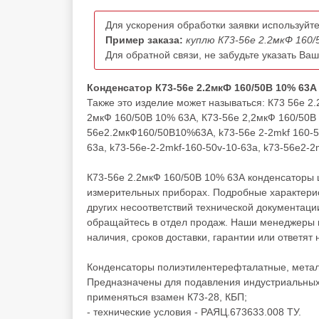
Для ускорения обработки заявки используйте
Пример заказа:
куплю К73-56е 2.2мкФ 160/
Для обратной связи, не забудьте указать Ва
Конденсатор К73-56е 2.2мкФ 160/50В 10% 63А
Также это изделие может называться: К73 56е 2
2мкФ 160/50В 10% 63А, К73-56е 2,2мкФ 160/50В
56е2.2мкФ160/50В10%63А, k73-56e 2-2mkf 160-50v
63a, k73-56e-2-2mkf-160-50v-10-63a, k73-56e2-2
К73-56е 2.2мкФ 160/50В 10% 63А конденсаторы ш
измерительных приборах. Подробные характерис
других несоответствий технической документац
обращайтесь в отдел продаж. Наши менеджеры 
наличия, сроков доставки, гарантии или ответят
Конденсаторы полиэтилентерефталатные, метал
Предназначены для подавления индустриальных 
применяться взамен К73-28, КБП;
- технические условия - РАЯЦ.673633.008 ТУ.