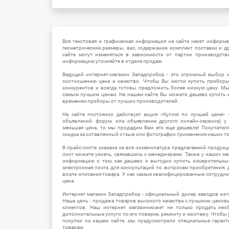
Вся текстовая и графическая информация на сайте несет информат
геометрические размеры, вес, содержание, комплект поставки и д
сайте могут изменяться в зависимости от партии производств
информацию уточняйте в отделе продаж.
Ведущий интернет-магазин Западприбор - это огромный выбор 
соотношению цена и качество. Чтобы Вы могли купить прибор
конкурентов и всегда готовы предложить более низкую цену. М
самым лучшим ценам. На нашем сайте Вы можете дешево купить к
временем приборы от лучших производителей.
На сайте постоянно действует акция «Куплю по лучшей цене» -
объявлений, форум, или объявление другого онлайн-сервиса) у 
меньшая цена, то мы продадим Вам его еще дешевле! Покупател
скидка за оставленный отзыв или фотографии применения наших т
В прайс-листе указана не вся номенклатура предлагаемой продукц
лист можете узнать, связавшись с менеджерами. Также у наших 
информацию о том, как дешево и выгодно купить измерительны
электронная почта для консультаций по вопросам приобретения,
возле описания товара. У нас самые квалифицированные сотрудни
цена.
Интернет магазин Западприбор - официальный дилер заводов изг
Наша цель - продажа товаров высокого качества с лучшими цено
клиентов. Наш интернет магазинможет не только продать не
дополнительные услуги по его поверке, ремонту и монтажу. Чтобы 
покупки на нашем сайте, мы предусмотрели специальные гара
товарам.