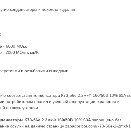
ругие
конденсаторы
и похожие изделия.
;
ее - 6000 МОм;
е - 2000 МОм x мкФ;
тверстиями и резьбовыми выводами;
тию соответствия конденсатора К73-56е 2.2мкФ 160/50В 10% 63А в
ии потребителем правил и условий эксплуатации, хранения и
ей по эксплуатации.
нденсаторы К73-56е 2.2мкФ 160/50В 10% 63А
запрещено без
ние ссылки на данную страницу zapadpribor.com/k73-56e-2-2mkf-1