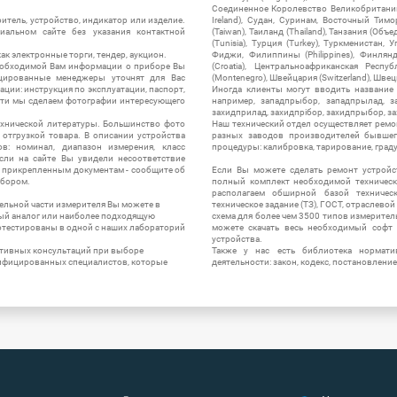
Соединенное Королевство Великобритании и
итель, устройство, индикатор или изделие.
Ireland), Судан, Суринам, Восточный Тим
альном сайте без указания контактной
(Taiwan), Таиланд (Thailand), Танзания (Объ
(Tunisia), Турция (Turkey), Туркменистан, 
ак электронные торги, тендер, аукцион.
Фиджи, Филиппины (Philippines), Финлянд
необходимой Вам информации о приборе Вы
(Croatia), Центральноафриканская Респу
цированные менеджеры уточнят для Вас
(Montenegro), Швейцария (Switzerland), Швец
ации: инструкция по эксплуатации, паспорт,
Иногда клиенты могут вводить название
сти мы сделаем фотографии интересующего
например, западпрыбор, западпрылад, зап
захидприлад, захидпрібор, захидпрыбор, з
ехнической литературы. Большинство фото
Наш технический отдел осуществляет ремо
отгрузкой товара. В описании устройства
разных заводов производителей бывшег
в: номинал, диапазон измерения, класс
процедуры: калибровка, тарирование, град
 Если на сайте Вы увидели несоответствие
и прикрепленным документам - сообщите об
Если Вы можете сделать ремонт устройс
ибором.
полный комплект необходимой техническо
располагаем обширной базой техническ
ельной части измерителя Вы можете в
техническое задание (ТЗ), ГОСТ, отраслевой
ый аналог или наиболее подходящую
схема для более чем 3500 типов измерител
ротестированы в одной с наших лабораторий
можете скачать весь необходимый софт 
устройства.
ктивных консультаций при выборе
Также у нас есть библиотека нормати
лифицированных специалистов, которые
деятельности: закон, кодекс, постановление