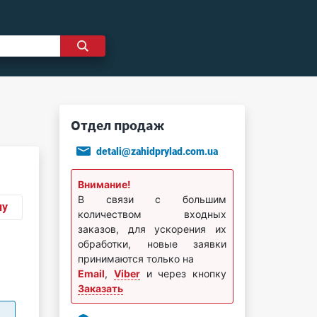
Отдел продаж
detali@zahidprylad.com.ua
Внимание!
В связи с большим
ну
количеством входных
заказов, для ускорения их
обработки, новые заявки
принимаются только на
Email
,
Viber
и через кнопку
Заказать