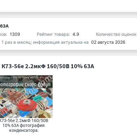
 63А
ров:
1309
Рейтинг товара:
4.9
Количество оценок
я 1 раз в месяц; информация актуальна на
02 августа 2026
 К73-56е 2.2мкФ 160/50В 10% 63А
К73-56е 2.2мкФ 160/50В 
10% 63А фотография 
конденсатора.