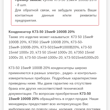
- 8 шт.
Для обратной связи, не забудьте указать Ваши
контактные данные и/или реквизиты
предприятия.
Конденсатор К73-50 15мкФ 1000В 20%
Также это изделие может называться: К73 50 15мкФ
1000В 20%, К7350 15мкФ 1000В 20%, К73-50-
15мкФ-1000В-20%, К73-5015мкФ1000В20%, k73-50
15mkf 1000v 20, k73 50 15mkf 1000v 20, k7350 15mkf
1000v 20, k73-50-15mkf-1000v-20, k73-5015mkf1000v20.
К73-50 15мкФ 1000В 20% конденсаторы широко
применяются в разных электро-, радио- и контрольно-
измерительных приборах. Подробные характеристики
приведены ниже. Мы даем гарантию на отсутствие
брака или других несоответствий технической
документации. По вопросам приобретения
К73-50
15мкФ 1000В 20%
обращайтесь в отдел продаж. Наши
менеджеры предоставят всю интересующую Вас
информацию по поводу цены, наличия, сроков доставки,