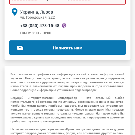
Украина, Львов
ул. Городоцкая, 222
+38 (050) 478-15-48
Пн-Пт 8:00 - 18:00
Написать нам
Вся текстовая и графическая информация на сайте несет информативный
характер. Цвет, оттенок, материал, геометрические размеры, вес, содержание,
комплект поставки и другие параметры товара представленого на сайте могут
изменяться в зависимости от партии производства и года изготовления.
Более подробную информацию уточняйте в отделе продаж.
Ведущий интернет-магазин Западприбор - это огромный выбор
измерительного оборудования по лучшему соотношению цена и качество.
Чтобы Вы могли купить приборы недорого, мы проводим мониторинг цен
конкурентов и всегда готовы предложить более низкую цену. Мы продаем
только качественные товары по самым лучшим ценам. На нашем сайте Вы
можете дешево купить как последние новинки, так и проверенные временем
приборы от лучших производителей.
На сайте постоянно действует акция «Куплю по лучшей цене» - если на другом
интернет-ресурсе (доска объявлений, форум, или объявление другого онлайн-