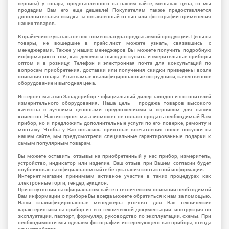
сервиса) у товара, представленного на нашем сайте, меньшая цена, то мы
продадим Вам его еще дешевле! Покупателям также предоставляется
дополнительная скидка за оставленный отзыв или фотографии применения
наших товаров.
В прайс-листе указана не вся номенклатура предлагаемой продукции. Цены на
товары, не вошедшие в прайс-лист можете узнать, связавшись с
менеджерами. Также у наших менеджеров Вы можете получить подробную
информацию о том, как дешево и выгодно купить измерительные приборы
оптом и в розницу. Телефон и электронная почта для консультаций по
вопросам приобретения, доставки или получения скидки приведены возле
описания товара. У нас самые квалифицированные сотрудники, качественное
оборудование и выгодная цена.
Интернет магазин Западприбор - официальный дилер заводов изготовителей
измерительного оборудования. Наша цель - продажа товаров высокого
качества с лучшими ценовыми предложениями и сервисом для наших
клиентов. Наш интернет магазинможет не только продать необходимый Вам
прибор, но и предложить дополнительные услуги по его поверке, ремонту и
монтажу. Чтобы у Вас остались приятные впечатления после покупки на
нашем сайте, мы предусмотрели специальные гарантированные подарки к
самым популярным товарам.
Вы можете оставить отзывы на приобретенный у нас прибор, измеритель,
устройство, индикатор или изделие. Ваш отзыв при Вашем согласии будет
опубликован на официальном сайте без указания контактной информации.
Интернет-магазин принимаем активное участие в таких процедурах как
электронные торги, тендер, аукцион.
При отсутствии на официальном сайте в техническом описании необходимой
Вам информации о приборе Вы всегда можете обратиться к нам за помощью.
Наши квалифицированные менеджеры уточнят для Вас технические
характеристики на прибор из его технической документации: инструкция по
эксплуатации, паспорт, формуляр, руководство по эксплуатации, схемы. При
необходимости мы сделаем фотографии интересующего вас прибора, стенда