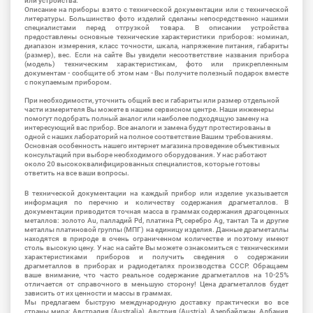
или устройства.
Описание на приборы взято с технической документации или с технической
литературы. Большинство фото изделий сделаны непосредственно нашими
специалистами перед отгрузкой товара. В описании устройства
предоставлены основные технические характеристики приборов: номинал,
диапазон измерения, класс точности, шкала, напряжение питания, габариты
(размер), вес. Если на сайте Вы увидели несоответствие названия прибора
(модель) техническим характеристикам, фото или прикрепленным
документам - сообщите об этом нам - Вы получите полезный подарок вместе
с покупаемым прибором.
При необходимости, уточнить общий вес и габариты или размер отдельной
части измерителя Вы можете в нашем сервисном центре. Наши инженеры
помогут подобрать полный аналог или наиболее подходящую замену на
интересующий вас прибор. Все аналоги и замена будут протестированы в
одной с наших лабораторий на полное соответствие Вашим требованиям.
Основная особенность нашего интернет магазина проведение объективных
консультаций при выборе необходимого оборудования. У нас работают
около 20 высококвалифицированных специалистов, которые готовы
ответить на все ваши вопросы.
В технической документации на каждый прибор или изделие указывается
информация по перечню и количеству содержания драгметаллов. В
документации приводится точная масса в граммах содержания драгоценных
металлов: золото Au, палладий Pd, платина Pt, серебро Ag, тантал Ta и другие
металлы платиновой группы (МПГ) на единицу изделия. Данные драгметаллы
находятся в природе в очень ограниченном количестве и поэтому имеют
столь высокую цену. У нас на сайте Вы можете ознакомиться с техническими
характеристиками приборов и получить сведения о содержании
драгметаллов в приборах и радиодеталях производства СССР. Обращаем
ваше внимание, что часто реальное содержание драгметаллов на 10-25%
отличается от справочного в меньшую сторону! Цена драгметаллов будет
зависить от их ценности и массы в граммах.
Мы предлагаем быструю международную доставку практически во все
страны мира: Австралия (Australia), Австрия (Austria), Азербайджан, Албания