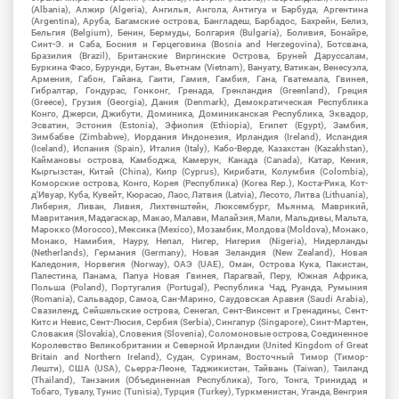
(Albania), Алжир (Algeria), Ангилья, Ангола, Антигуа и Барбуда, Аргентина
(Argentina), Аруба, Багамские острова, Бангладеш, Барбадос, Бахрейн, Белиз,
Бельгия (Belgium), Бенин, Бермуды, Болгария (Bulgaria), Боливия, Бонайре,
Синт-Э. и Саба, Босния и Герцеговина (Bosnia and Herzegovina), Ботсвана,
Бразилия (Brazil), Британские Виргинские Острова, Бруней Даруссалам,
Буркина Фасо, Бурунди, Бутан, Вьетнам (Vietnam), Вануату, Ватикан, Венесуэла,
Армения, Габон, Гайана, Гаити, Гамия, Гамбия, Гана, Гватемала, Гвинея,
Гибралтар, Гондурас, Гонконг, Гренада, Гренландия (Greenland), Греция
(Greece), Грузия (Georgia), Дания (Denmark), Демократическая Республика
Конго, Джерси, Джибути, Доминика, Доминиканская Республика, Эквадор,
Эсватин, Эстония (Estonia), Эфиопия (Ethiopia), Египет (Egypt), Замбия,
Зимбабве (Zimbabwe), Иордания Индонезия, Ирландия (Ireland), Исландия
(Iceland), Испания (Spain), Италия (Italy), Кабо-Верде, Казахстан (Kazakhstan),
Каймановы острова, Камбоджа, Камерун, Канада (Canada), Катар, Кения,
Кыргызстан, Китай (China), Кипр (Cyprus), Кирибати, Колумбия (Colombia),
Коморские острова, Конго, Корея (Республика) (Korea Rep.), Коста-Рика, Кот-
д'Ивуар, Куба, Кувейт, Кюрасао, Лаос, Латвия (Latvia), Лесото, Литва (Lithuania),
Либерия, Ливан, Ливия, Лихтенштейн, Люксембург, Мьянма, Маврикий,
Мавритания, Мадагаскар, Макао, Малави, Малайзия, Мали, Мальдивы, Мальта,
Марокко (Morocco), Мексика (Mexico), Мозамбик, Молдова (Moldova), Монако,
Монако, Намибия, Науру, Непал, Нигер, Нигерия (Nigeria), Нидерланды
(Netherlands), Германия (Germany), Новая Зеландия (New Zealand), Новая
Каледония, Норвегия (Norway), ОАЭ (UAE), Оман, Острова Кука, Пакистан,
Палестина, Панама, Папуа Новая Гвинея, Парагвай, Перу, Южная Африка,
Польша (Poland), Португалия (Portugal), Республика Чад, Руанда, Румыния
(Romania), Сальвадор, Самоа, Сан-Марино, Саудовская Аравия (Saudi Arabia),
Свазиленд, Сейшельские острова, Сенегал, Сент-Винсент и Гренадины, Сент-
Китс и Невис, Сент-Люсия, Сербия (Serbia), Сингапур (Singapore), Синт-Мартен,
Словакия (Slovakia), Словения (Slovenia), Соломоновые острова, Соединенное
Королевство Великобритании и Северной Ирландии (United Kingdom of Great
Britain and Northern Ireland), Судан, Суринам, Восточный Тимор (Тимор-
Лешти), США (USA), Сьерра-Леоне, Таджикистан, Тайвань (Taiwan), Таиланд
(Thailand), Танзания (Объединенная Республика), Того, Тонга, Тринидад и
Тобаго, Тувалу, Тунис (Tunisia), Турция (Turkey), Туркменистан, Уганда, Венгрия