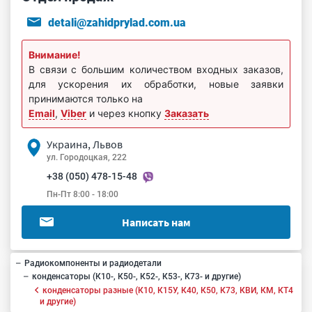
detali@zahidprylad.com.ua
Внимание!
В связи с большим количеством входных заказов,
для ускорения их обработки, новые заявки
принимаются только на
Email
,
Viber
и через кнопку
Заказать
Украина, Львов
ул. Городоцкая, 222
+38 (050) 478-15-48
Пн-Пт 8:00 - 18:00
Написать нам
Радиокомпоненты и радиодетали
конденсаторы (К10-, К50-, К52-, К53-, К73- и другие)
конденсаторы разные (К10, К15У, К40, К50, К73, КВИ, КМ, КТ4
и другие)