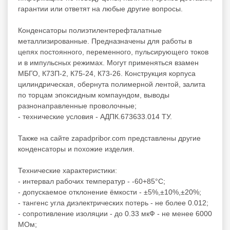
гарантии или ответят на любые другие вопросы.
Конденсаторы полиэтилентерефталатные
металлизированные. Предназначены для работы в
цепях постоянного, переменного, пульсирующего токов
и в импульсных режимах. Могут применяться взамен
МБГО, К73П-2, К75-24, К73-26. Конструкция корпуса
цилиндрическая, обернута полимерной лентой, залита
по торцам эпоксидным компаундом, выводы
разнонаправленные проволочные;
- технические условия - АДПК.673633.014 ТУ.
Также на сайте zapadpribor.com представлены другие
конденсаторы
и похожие изделия.
Технические характеристики:
- интервал рабочих температур - -60+85°C;
- допускаемое отклонение ёмкости - ±5%,±10%,±20%;
- тангенс угла диэлектрических потерь - не более 0.012;
- сопротивление изоляции - до 0.33 мкФ - не менее 6000
МОм;