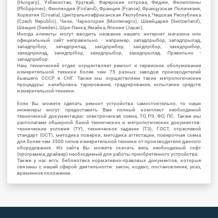
(Hungary), Узбекистан, Уругвай, Фарерские острова, Фиджи, Филиппины
(Philippines), Финляндия (Finland), Франция (France), Французская Полинезия,
Хорватия (Croatia), Центральноафриканская Республика, Чешская Республика
(Czech Republic), Чили, Черногория (Montenegro), Швейцария (Switzerland),
Швеция (Sweden), Шри-Ланка, Ямайка, Япония (Japan).
Иногда клиенты могут вводить название нашего интернет магазина или
официальный сайт неправильно - например, западпрыбор, западпрылад,
западпрібор, западприлад, західприбор, західпрібор, захидприбор,
захидприлад, захидпрібор, захидпрыбор, захидпрылад. Правильно -
западприбор.
Наш технический отдел осуществляет ремонт и сервисное обслуживание
измерительной техники более чем 75 разных заводов производителей
бывшего СССР и СНГ. Также мы осуществляем такие метрологические
процедуры: калибровка, тарирование, градуирование, испытание средств
измерительной техники.
Если Вы можете сделать ремонт устройства самостоятельно, то наши
инженеры могут предоставить Вам полный комплект необходимой
технической документации: электрическая схема, ТО, РЭ, ФО, ПС. Также мы
располагаем обширной базой технических и метрологических документов:
технические условия (ТУ), техническое задание (ТЗ), ГОСТ, отраслевой
стандарт (ОСТ), методика поверки, методика аттестации, поверочная схема
для более чем 3500 типов измерительной техники от производителя данного
оборудования. Из сайта Вы можете скачать весь необходимый софт
(программа, драйвер) необходимый для работы приобретенного устройства.
Также у нас есть библиотека нормативно-правовых документов, которые
связаны с нашей сферой деятельности: закон, кодекс, постановление, указ,
временное положение.